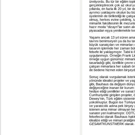
üretiyordu. Bu tür bir eğitim to
gerçekleştirecek çok az okul 
yıllarda, en fazla ilk 20 yıl, b
ayrımcı yaklaşımı okulun bu büt
üyelerinin de birlikteliği ile çal
olmuş, herkes evine çekilmiş, ta
mimarlık fakültesinin ilk mezunla
hazır moda “dizayn”lar satın a
piyasadan eşya yenilemekle ken
Yaşamı ancak 13 yıl süren ama
tavrını benimseyen ya da bu tav
büyük sanatçıları ve mimarları 
tasarım işlerinde her zaman büt
felsefe ile yaklaşmıştır. Tabii 
uygulanmıştı. Örneğin Frank Llo
örneğe uygun günümüz mimarlar
tasarladığı gibi, özellikle çevre
çalışan mimarlara her sabah ön
de bedene hizmet eden birşeydi
Sonuç olarak vurgulamak isteri
yönünde idealist projeler ve yaşa
gibi, Bauhaus da değişen düny
değişeceğine inanan bir kurum 
hediye ettiği yenilikler ve sana
Cumhuriyetle girişilen projeler, 
Dewey’nin, Türk eğitim sistemini
yokolmuştur. Bugün ise Türkiye’
ve yaratıcılık adına pek birşey
istenen ama mimar olmayan herh
sanatın yeri kalmamıştır. ODTÜ 
felsefecisi olarak Bauhaus hak
idealize ettiği ve mimari pratiği
GESAMTKUNSTWERK
olarak a