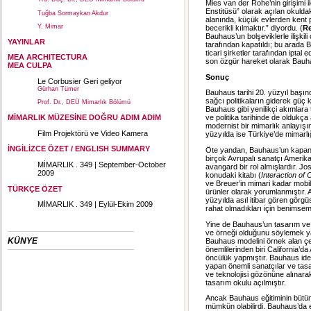
Mies van der Rohe’nin girişimi i
Enstitüsü” olarak açılan okulda
Tuğba Sormaykan Akdur
alanında, küçük evlerden kent p
Y. Mimar
becerikli kılmaktır.” diyordu. (
Re
Bauhaus’un bolşeviklerle ilişki
YAYINLAR
tarafından kapatıldı; bu arada 
ticari şirketler tarafından ipta
MEA ARCHITECTURA
son özgür hareket olarak Bauhau
MEA CULPA
Sonuç
Le Corbusier Geri geliyor
Gürhan Tümer
Bauhaus tarihi 20. yüzyıl başınd
sağcı politikaların giderek güç 
Prof. Dr., DEÜ Mimarlık Bölümü
Bauhaus gibi yenilikçi akımlara 
MİMARLIK MÜZESİNE DOĞRU ADIM ADIM
ve politika tarihinde de oldukça
modernist bir mimarlık anlayışın
Film Projektörü ve Video Kamera
yüzyılda ise Türkiye’de mimarlığ
İNGİLİZCE ÖZET / ENGLISH SUMMARY
Öte yandan, Bauhaus’un kapanma
birçok Avrupalı sanatçı Amerik
MİMARLIK . 349 | September-October
avangard bir rol almışlardır. J
2009
konudaki kitabı (
Interaction of 
ve Breuer’in mimari kadar mobil
TÜRKÇE ÖZET
ürünler olarak yorumlanmıştır.
yüzyılda asıl itibar gören görgü
MİMARLIK . 349 | Eylül-Ekim 2009
rahat olmadıkları için benimse
Yine de Bauhaus’un tasarım ve m
ve örneği olduğunu söylemek ya
KÜNYE
Bauhaus modelini örnek alan çeşi
önemlilerinden biri California’d
öncülük yapmıştır. Bauhaus ideol
yapan önemli sanatçılar ve tasa
ve teknolojisi gözönüne alınara
tasarım okulu açılmıştır.
Ancak Bauhaus eğitiminin bütünc
mümkün olabilirdi. Bauhaus’da e