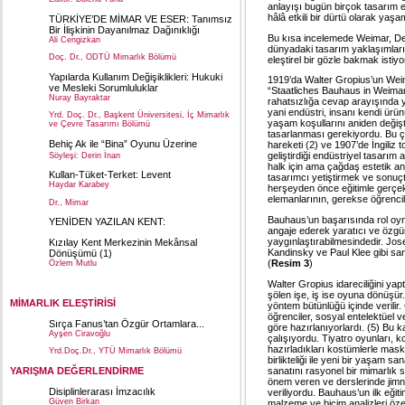
anlayışı bugün birçok tasarım eğ
hâlâ etkili bir dürtü olarak yaşa
TÜRKİYE’DE MİMAR VE ESER: Tanımsız
Bir İlişkinin Dayanılmaz Dağınıklığı
Bu kısa incelemede Weimar, Des
Ali Cengizkan
dünyadaki tasarım yaklaşımlar
Doç. Dr., ODTÜ Mimarlık Bölümü
eleştirel bir gözle bakmak istiy
Yapılarda Kullanım Değişiklikleri: Hukuki
1919’da Walter Gropius’un Weimar
ve Mesleki Sorumluluklar
“Staatliches Bauhaus in Weimar”ı
Nuray Bayraktar
rahatsızlığa cevap arayışında 
yani endüstri, insanı kendi ürü
Yrd. Doç. Dr., Başkent Üniversitesi, İç Mimarlık
yaşam koşullarını aniden değişti
ve Çevre Tasarımı Bölümü
tasarlanması gerekiyordu. Bu çi
Behiç Ak ile “Bina” Oyunu Üzerine
hareketi (2) ve 1907’de İngiliz
geliştirdiği endüstriyel tasarım
Söyleşi: Derin İnan
halk için ama çağdaş estetik an
Kullan-Tüket-Terket: Levent
tasarımcı yetiştirmek ve sonuçt
Haydar Karabey
herşeyden önce eğitimle gerçek
elemanlarının, gerekse öğrencile
Dr., Mimar
Bauhaus’un başarısında rol oyn
YENİDEN YAZILAN KENT:
angaje ederek yaratıcı ve özgün u
yaygınlaştırabilmesindedir. Jo
Kızılay Kent Merkezinin Mekânsal
Kandinsky ve Paul Klee gibi sana
Dönüşümü
(1)
(
Resim 3
)
Özlem Mutlu
Y. Mimar
Walter Gropius idareciliğini yap
şölen işe, iş ise oyuna dönüşür.” 
MİMARLIK ELEŞTİRİSİ
yöntem bütünlüğü içinde verilir.
öğrenciler, sosyal entelektüel v
Sırça Fanus’tan Özgür Ortamlara...
göre hazırlanıyorlardı. (5) Bu ka
Ayşen Ciravoğlu
çalışıyordu. Tiyatro oyunları, ko
hazırladıkları kostümlerle maske
Yrd.Doç.Dr., YTÜ Mimarlık Bölümü
birlikteliği ile yeni bir yaşam 
sanatını rasyonel bir mimarlık s
YARIŞMA DEĞERLENDİRME
önem veren ve derslerinde jimna
Disiplinlerarası İmzacılık
veriliyordu. Bauhaus’un ilk eğitim
Güven Birkan
malzeme ve biçim analizleri öze