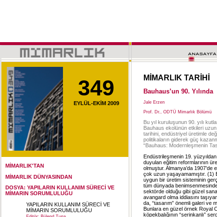
MİMARLIK TARİHİ
349
Bauhaus’un 90. Yılında
Jale Erzen
EYLÜL-EKİM 2009
Prof. Dr., ODTÜ Mimarlık Bölümü
Bu yıl kuruluşunun 90. yılı ku
Bauhaus ekolünün etkileri uzun y
tarihini, endüstriyel üretimle d
politikaların giderek güç kazanm
“Bauhaus: Modernleşmenin Tasarı
Endüstrileşmenin 19. yüzyıldan 
duyulan eğitim reformlarının ü
MİMARLIK'TAN
olmuştur. Almanya’da 1907’de en
çok uzun yaşayamamıştır. (1) E
MİMARLIK DÜNYASINDAN
uygun bir üretim sisteminin ger
tüm dünyada benimsenmesinde r
DOSYA: YAPILARIN KULLANIM SÜRECİ VE
sektörde olduğu gibi güzel sana
MİMARIN SORUMLULUĞU
avangard olma iddiasını taşıyan
da, “tasarım” önemli galeri ve m
YAPILARIN KULLANIM SÜRECİ VE
Bunlara en güzel örnek Royal C
MİMARIN SORUMLULUĞU
köpekbalığının “serinkanlı” sergil
Editör: Bülend Tuna