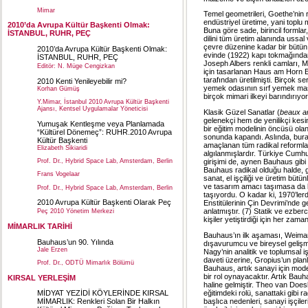
Mimar
Temel geometrileri, Goethe’nin r
endüstriyel üretime, yani toplu
2010’da Avrupa Kültür Başkenti Olmak:
Buna göre sade, birincil formlar
İSTANBUL, RUHR, PEÇ
dilini tüm üretim alanında ussa
çevre düzenine kadar bir bütün
2010’da Avrupa Kültür Başkenti Olmak:
evinde (1922) kapı tokmağında
İSTANBUL, RUHR, PEÇ
Joseph Albers renkli camları, Ma
Editör: N. Müge Cengizkan
için tasarlanan Haus am Horn Ev
tarafından üretilmişti. Birçok se
2010 Kenti Yenileyebilir mi?
yemek odasının sırf yemek masas
Korhan Gümüş
birçok mimari ilkeyi barındırıyo
Y.Mimar, İstanbul 2010 Avrupa Kültür Başkenti
Ajansı, Kentsel Uygulamalar Yöneticisi
Klasik Güzel Sanatlar (
beaux a
gelenekçi hem de yenilikçi kesim
Yumuşak Kentleşme veya Planlamada
bir eğitim modelinin öncüsü olan
“Kültürel Dönemeç”: RUHR.2010 Avrupa
sonunda kapandı. Aslında, bur
Kültür Başkenti
amaçlanan tüm radikal reformla
Elizabeth Sikiaridi
algılanmışlardır. Türkiye Cumhuri
girişimi de, aynen Bauhaus gibi 
Prof. Dr., Hybrid Space Lab, Amsterdam, Berlin
Bauhaus radikal olduğu halde, ge
Frans Vogelaar
sanat, el işçiliği ve üretim büt
ve tasarım amacı taşımasa da k
Prof. Dr., Hybrid Space Lab, Amsterdam, Berlin
taşıyordu. O kadar ki, 1970’ler
2010 Avrupa Kültür Başkenti Olarak Peç
Enstitülerinin Çin Devrimi’nde ge
anlatmıştır. (7) Statik ve ezber
Peç 2010 Yönetim Merkezi
kişiler yetiştirdiği için her zaman
MİMARLIK TARİHİ
Bauhaus’ın ilk aşaması, Weimar k
Bauhaus’un 90. Yılında
dışavurumcu ve bireysel gelişme
Jale Erzen
Nagy’nin analitik ve toplumsal 
daveti üzerine, Gropius’un plan
Prof. Dr., ODTÜ Mimarlık Bölümü
Bauhaus, artık sanayi için mod
bir rol oynayacaktır. Artık Bau
KIRSAL YERLEŞİM
haline gelmiştir. Theo van Does
eğitimdeki rolü, sanattaki gibi
MİDYAT YEZİDİ KÖYLERİNDE KIRSAL
başlıca nedenleri, sanayi işçiler
MİMARLIK: Renkleri Solan Bir Halkın