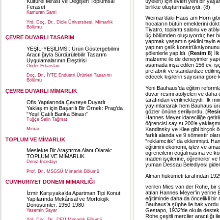
üyeleri) için evleri yeni bir yaş
Kültürel Mirası ve Değişen Toplumsal
birlikte oluşturmalarıydı. (8)
Feraset
Kamuran Sami
Weimar’daki Haus am Horn gibi
Yrd. Doç. Dr., Dicle Üniversitesi, Mimarlık
hocaların bütün emeklerini dökt
Bölümü
Tiyatro, toplantı salonu ve atö
üç bölümden oluşuyordu; her böl
ÇEVRE DUYARLI TASARIM
yapmak yaşamın şeklini tayin etm
yapının çelik konstrüksiyonunu
YEŞİL-YEŞİLİMSİ: Ürün Göstergebilimi
şölenlerle yapıldı. (
Resim 8
) İ
Aracılığıyla Sürdürülebilir Tasarım
malzeme ile de deneyimler yapı
Uygulamalarının Eleştirisi
aşamada inşa edilen 156 ev, işçi
Önder Erkarslan
prefabrik ve standardize edilmi
Doç. Dr., İYTE Endüstri Ürünleri Tasarımı
edecek kişilerin sayısına göre 
Bölümü
Yeni Bauhaus’da eğitim reformlar
ÇEVRE DUYARLI MİMARLIK
duvar resmi atölyeleri ve daha
tarafından verilmekteydi. İlk mi
Ofis Yapılarında Çevreye Duyarlı
yayımlanarak hem Bauhaus ürünle
Yaklaşım için Başarılı Bir Örnek: Prag’da
gözler önüne seriliyordu. (
Resi
“Yeşil Çatılı Banka Binası”
Hannes Meyer idareciliğe getiri
Tuğçe Selin Tağmat
öğrencisi sayısı 200’e yaklaşmı
Kandinsky ve Klee gibi birçok ön
Mimar
farklı alanda ve 9 sömestir ola
TOPLUM VE MİMARLIK
“reklamcılık” da eklenmişti. Ha
eğitimini ekonomi, işlev ve ama
Meslekte Bir Araştırma Alanı Olarak:
öğrencilerin çoğalmasına ve ko
TOPLUM VE MİMARLIK
maden işçilerine, öğrenciler ve
Deniz İncedayı
yuman Dessau Belediyesi gider
Prof. Dr., MSGSÜ Mimarlık Bölümü
Alman hükümeti tarafından 192
CUMHURİYET DÖNEMİ MİMARLIĞI
verilen Mies van der Rohe, bir sü
atılan Hannes Meyer’in yerine 
İzmir Karşıyaka’da Apartman Tipi Konut
eğitiminde daha da öncelikli bir 
Yapılarında Mekânsal ve Morfolojik
Bauhaus’a şüphe ile bakıyordu
Dönüşümler: 1950-1980
Gestapo, 1932’de okula destek
Yasemin Sayar
Rohe çeşitli merciler aracılığı
Yrd. Doç. Dr., DEÜ Mimarlık Bölümü