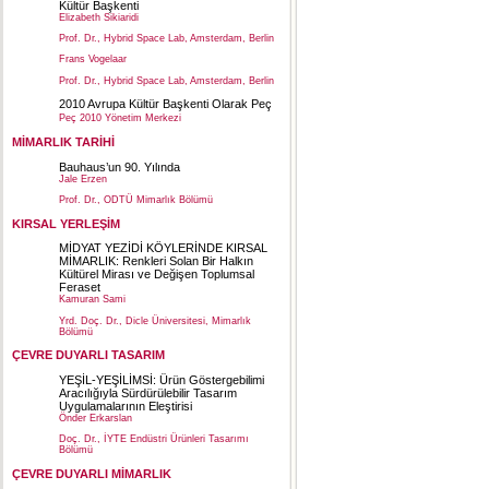
Kültür Başkenti
Elizabeth Sikiaridi
Prof. Dr., Hybrid Space Lab, Amsterdam, Berlin
Frans Vogelaar
Prof. Dr., Hybrid Space Lab, Amsterdam, Berlin
2010 Avrupa Kültür Başkenti Olarak Peç
Peç 2010 Yönetim Merkezi
MİMARLIK TARİHİ
Bauhaus’un 90. Yılında
Jale Erzen
Prof. Dr., ODTÜ Mimarlık Bölümü
KIRSAL YERLEŞİM
MİDYAT YEZİDİ KÖYLERİNDE KIRSAL
MİMARLIK: Renkleri Solan Bir Halkın
Kültürel Mirası ve Değişen Toplumsal
Feraset
Kamuran Sami
Yrd. Doç. Dr., Dicle Üniversitesi, Mimarlık
Bölümü
ÇEVRE DUYARLI TASARIM
YEŞİL-YEŞİLİMSİ: Ürün Göstergebilimi
Aracılığıyla Sürdürülebilir Tasarım
Uygulamalarının Eleştirisi
Önder Erkarslan
Doç. Dr., İYTE Endüstri Ürünleri Tasarımı
Bölümü
ÇEVRE DUYARLI MİMARLIK