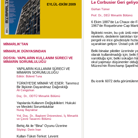
Le Corbusier Geri geliyo
EYLÜL-EKİM 2009
Gürhan Tümer
Prof. Dr., DEÜ Mimarlık Bölümü
6 Ekim 1887’de La Chaux-de-Fo
1967’de Roquebrune-Cap Martin’
İlişikteki resim, bu çok ünlü mi
ninelerin, dedelerin taktıkları
pergeli ve irice gövdesiyle hız
uçaraktan geliyor. Üstad çok ö
MİMARLIK'TAN
Belki binalar pilotiler üzerinde 
MİMARLIK DÜNYASINDAN
olarak kullanılmadığı için; bel
DOSYA: YAPILARIN KULLANIM SÜRECİ VE
varolduğu için; belki sokağın hâ
MİMARIN SORUMLULUĞU
okul yapmayı düşünenler olduğu
Müzesi’nin Ronchamp Şapeli’nden
YAPILARIN KULLANIM SÜRECİ VE
MİMARIN SORUMLULUĞU
Editör: Bülend Tuna
Bu icerik 6072 defa görüntülenmi
TÜRKİYE’DE MİMAR VE ESER: Tanımsız
Bir İlişkinin Dayanılmaz Dağınıklığı
Ali Cengizkan
Doç. Dr., ODTÜ Mimarlık Bölümü
Yapılarda Kullanım Değişiklikleri: Hukuki
ve Mesleki Sorumluluklar
Nuray Bayraktar
Yrd. Doç. Dr., Başkent Üniversitesi, İç Mimarlık
ve Çevre Tasarımı Bölümü
Behiç Ak ile “Bina” Oyunu Üzerine
Söyleşi: Derin İnan
Kullan-Tüket-Terket: Levent