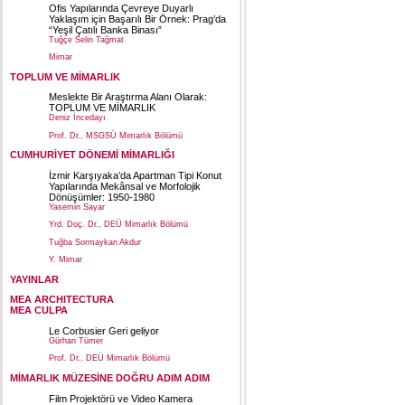
Ofis Yapılarında Çevreye Duyarlı
Yaklaşım için Başarılı Bir Örnek: Prag’da
“Yeşil Çatılı Banka Binası”
Tuğçe Selin Tağmat
Mimar
TOPLUM VE MİMARLIK
Meslekte Bir Araştırma Alanı Olarak:
TOPLUM VE MİMARLIK
Deniz İncedayı
Prof. Dr., MSGSÜ Mimarlık Bölümü
CUMHURİYET DÖNEMİ MİMARLIĞI
İzmir Karşıyaka’da Apartman Tipi Konut
Yapılarında Mekânsal ve Morfolojik
Dönüşümler: 1950-1980
Yasemin Sayar
Yrd. Doç. Dr., DEÜ Mimarlık Bölümü
Tuğba Sormaykan Akdur
Y. Mimar
YAYINLAR
MEA ARCHITECTURA
MEA CULPA
Le Corbusier Geri geliyor
Gürhan Tümer
Prof. Dr., DEÜ Mimarlık Bölümü
MİMARLIK MÜZESİNE DOĞRU ADIM ADIM
Film Projektörü ve Video Kamera