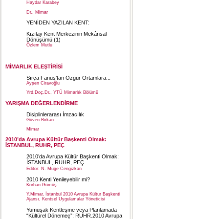
Haydar Karabey
Dr., Mimar
YENİDEN YAZILAN KENT:
Kızılay Kent Merkezinin Mekânsal
Dönüşümü
(1)
Özlem Mutlu
Y. Mimar
MİMARLIK ELEŞTİRİSİ
Sırça Fanus’tan Özgür Ortamlara...
Ayşen Ciravoğlu
Yrd.Doç.Dr., YTÜ Mimarlık Bölümü
YARIŞMA DEĞERLENDİRME
Disiplinlerarası İmzacılık
Güven Birkan
Mimar
2010’da Avrupa Kültür Başkenti Olmak:
İSTANBUL, RUHR, PEÇ
2010’da Avrupa Kültür Başkenti Olmak:
İSTANBUL, RUHR, PEÇ
Editör: N. Müge Cengizkan
2010 Kenti Yenileyebilir mi?
Korhan Gümüş
Y.Mimar, İstanbul 2010 Avrupa Kültür Başkenti
Ajansı, Kentsel Uygulamalar Yöneticisi
Yumuşak Kentleşme veya Planlamada
“Kültürel Dönemeç”: RUHR.2010 Avrupa