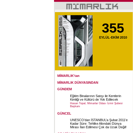
355
EYLÜL-EKİM 2010
MİMARLIK'tan
MİMARLIK DÜNYASINDAN
GÜNDEM
Eğitim Binalarının Satışı ile Kentlerin
Kimliği ve Kültürü de Yok Edilecek
Hasan Topal, Mimarlar Odası İzmir Şubesi
Başkanı
GÜNCEL
UNESCO’dan İSTANBUL’a Şubat 2011’e
Kadar Süre: Tehlike Altındaki Dünya
Mirası İlan Edilmesi Çok da Uzak Değil!