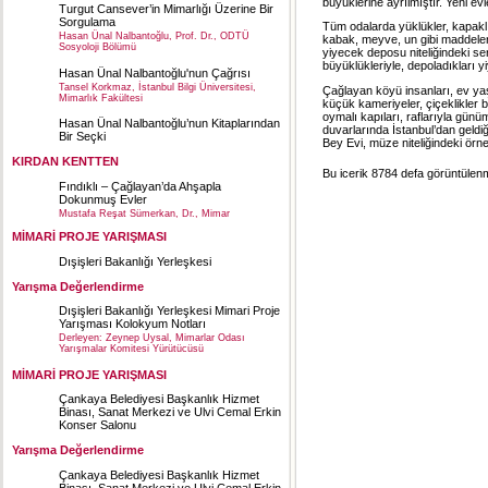
büyüklerine ayrılmıştır. Yeni evl
Turgut Cansever’in Mimarlığı Üzerine Bir
Sorgulama
Tüm odalarda yüklükler, kapaklı 
Hasan Ünal Nalbantoğlu, Prof. Dr., ODTÜ
kabak, meyve, un gibi maddeleri
Sosyoloji Bölümü
yiyecek deposu niteliğindeki se
büyüklükleriyle, depoladıkları yi
Hasan Ünal Nalbantoğlu'nun Çağrısı
Tansel Korkmaz, İstanbul Bilgi Üniversitesi,
Çağlayan köyü insanları, ev yaş
Mimarlık Fakültesi
küçük kameriyeler, çiçeklikler 
oymalı kapıları, raflarıyla günü
Hasan Ünal Nalbantoğlu’nun Kitaplarından
duvarlarında İstanbul’dan geldi
Bir Seçki
Bey Evi, müze niteliğindeki örne
KIRDAN KENTTEN
Bu icerik 8784 defa görüntülenmi
Fındıklı – Çağlayan’da Ahşapla
Dokunmuş Evler
Mustafa Reşat Sümerkan, Dr., Mimar
MİMARİ PROJE YARIŞMASI
Dışişleri Bakanlığı Yerleşkesi
Yarışma Değerlendirme
Dışişleri Bakanlığı Yerleşkesi Mimari Proje
Yarışması Kolokyum Notları
Derleyen: Zeynep Uysal, Mimarlar Odası
Yarışmalar Komitesi Yürütücüsü
MİMARİ PROJE YARIŞMASI
Çankaya Belediyesi Başkanlık Hizmet
Binası, Sanat Merkezi ve Ulvi Cemal Erkin
Konser Salonu
Yarışma Değerlendirme
Çankaya Belediyesi Başkanlık Hizmet
Binası, Sanat Merkezi ve Ulvi Cemal Erkin