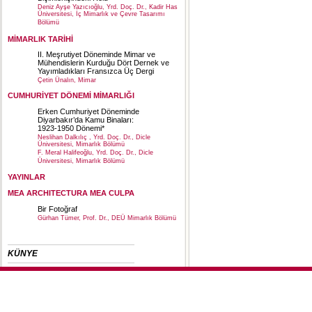
Deniz Ayşe Yazıcıoğlu, Yrd. Doç. Dr., Kadir Has
Üniversitesi, İç Mimarlık ve Çevre Tasarımı
Bölümü
MİMARLIK TARİHİ
II. Meşrutiyet Döneminde Mimar ve
Mühendislerin Kurduğu Dört Dernek ve
Yayımladıkları Fransızca Üç Dergi
Çetin Ünalın, Mimar
CUMHURİYET DÖNEMİ MİMARLIĞI
Erken Cumhuriyet Döneminde
Diyarbakır’da Kamu Binaları:
1923-1950 Dönemi*
Neslihan Dalkılıç , Yrd. Doç. Dr., Dicle
Üniversitesi, Mimarlık Bölümü
F. Meral Halifeoğlu, Yrd. Doç. Dr., Dicle
Üniversitesi, Mimarlık Bölümü
YAYINLAR
MEA ARCHITECTURA MEA CULPA
Bir Fotoğraf
Gürhan Tümer, Prof. Dr., DEÜ Mimarlık Bölümü
KÜNYE