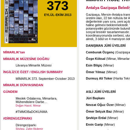
373
Antalya Gazipaşa Belediy
Gazipaşa, Mersin-Antalya transi
EYLÜL-EKİM 2013
üretimi olan, 22 bin nüfuslu bir 
değerlerinin yanı sıra, yeni açıl
haline gelmesi beklenmektedir. 
potansiyelini gözönünde bulundur
sosyal tesisler tasarlanmasıdır
koordinasyonunda serbest, ulus
alındı, 3 ödül ve 4 mansiyon ödül
DANIŞMAN JÜRİ ÜYELERİ
Cemburak Özgenç
(Gazipaşa 
MİMARLIK'tan
Özge Köksal
(Mimar, Mimarlar
MİMARLIK MÜZESİNE DOĞRU
Esin Bilgiç
(Mimar)
Litvanya Mimarlık Müzesi
Ömer Yılmaz
(Mimar)
İNGİLİZCE ÖZET / ENGLISH SUMMARY
Durmuş Ali Toker
(Harita Tekn
MİMARLIK 373. September-October 2013
MİMARLIK DÜNYASINDAN
ASLİ JÜRİ ÜYELERİ
GÜNDEM
Jüri Başkanı
Meslek Odalarına, Mimarlara,
Mühendislere Darbe…
Nevzat Oğuz Özer
(Mimar)
Doğan Hasol, Mimar
Ömer Selçuk Baz
(Mimar)
#TMMOBaDOKUNMA
Şevkiye Erdal
(Mimar)
#DİRENGEZİPARKI
Ervin Garip
(Mimar)
Direngeziparkı
Söyleşi, Zafer Akdemir