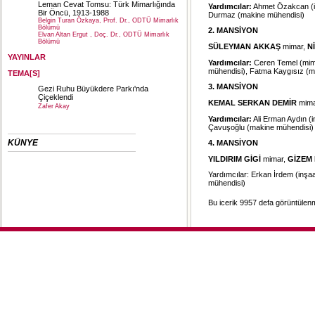
Leman Cevat Tomsu: Türk Mimarlığında
Yardımcılar:
Ahmet Özakcan (inş
Bir Öncü, 1913-1988
Durmaz (makine mühendisi)
Belgin Turan Özkaya, Prof. Dr., ODTÜ Mimarlık
Bölümü
2. MANSİYON
Elvan Altan Ergut , Doç. Dr., ODTÜ Mimarlık
Bölümü
SÜLEYMAN AKKAŞ
mimar,
N
YAYINLAR
Yardımcılar:
Ceren Temel (mimar
mühendisi), Fatma Kaygısız (m
TEMA[S]
3. MANSİYON
Gezi Ruhu Büyükdere Parkı'nda
Çiçeklendi
KEMAL SERKAN DEMİR
mim
Zafer Akay
Yardımcılar:
Ali Erman Aydın (i
Çavuşoğlu (makine mühendisi)
KÜNYE
4. MANSİYON
YILDIRIM GİGİ
mimar,
GİZEM
Yardımcılar: Erkan İrdem (inşaa
mühendisi)
Bu icerik 9957 defa görüntülenmi