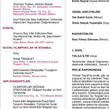
Evrim Soysal
(İnşaat Mühendis
‘Gezi’nen Toplum, Direnen Mekân
Deniz Özkut, Doç. Dr., Bahçeşehir Üniversitesi,
Mimarlık Bölümü
YEDEK JÜRİ ÜYELERİ
Göksun Akyürek Altürk, Yrd. Doç. Dr.,
Bahçeşehir Üniversitesi, Mimarlık Bölümü
Tan Kamil Gürer
(Mimar)
Gezi Parkı’yla Yatıp Kalkarken: Üniversite
Öğrencileri Yaşananları Değerlendiriyor
Ömür Selçuk Topaloğlu
(İnşa
GÜNCEL
Onuncu Beş Yıllık Kalkınma Planı
RAPORTÖRLER
Yayınlanıvermiş, Neden Hiç Şaşırmadım
Acaba?
Nisa Yılmaz Erkovan
(Mimar)
Çelen Birkan, Mimar, Eski DPT Uzmanı
DOSYA: OLİMPİYATLAR VE İSTANBUL
1. ÖDÜL
Giriş
TOLGA İLTİR
mimar
Hangi ‘Olimpiyat’?
Yardımcılar: Selçuk Doğramacı (
Sena Özfiliz, Y. Mimar, UIA Sports & Leisure
elektronik mühendisi), Servet
Programı Üyesi
PROJE RAPORUNDAN
2020 İstanbul Olimpiyatları Tuzağının
Farkında mıyız?*
Yörede “hayat”ta yenilir, içilir, 
Mustafa Sönmez, İktisatçı-yazar
yaşayan bir dış mekândır “haya
kültürel etkinlikleri karşılayan 
YAPI STANDARTLARI
işlevleriyle kent yaşamına ekle
OLİMPİYATLAR IŞIĞINDA
sosyal-kültürel, ticari ve idari
STADYUMLAR: Değişen Kurallar ve Yeni
Caddelerinden gelişen yeşil ala
Tasarımlar
akış kazanır. Güneydoğusunda 
sırtını dönmez, bu “boşluk” ile ke
Tan Kamil Gürer Doç. Dr., YTÜ Mimarlık Bölümü
mekâna eklemlenen gölgelikli me
Farklı İklim Bölgelerinde Enerji Etkin
yönetim, sosyal kültürel mekânlar
Tasarım Stratejileri: Türkiye’nin Sıcak
işlevi iklimin getirisi bir düz
Kuru ve Ilımlı Nemli İklim Bölgeleri için
eksilerek konumlandırılmıştır. Üs