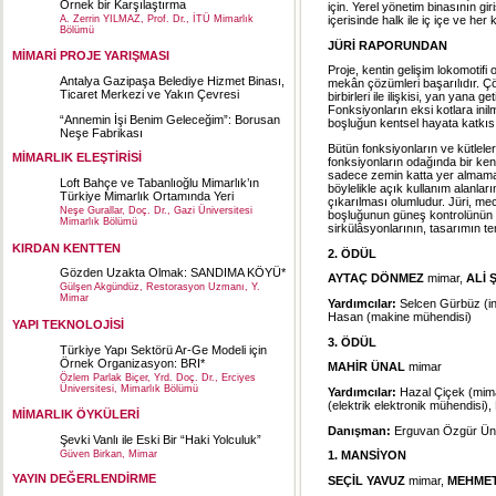
Örnek bir Karşılaştırma
için. Yerel yönetim binasının giri
A. Zerrin YILMAZ, Prof. Dr., İTÜ Mimarlık
içerisinde halk ile iç içe ve her
Bölümü
JÜRİ RAPORUNDAN
MİMARİ PROJE YARIŞMASI
Proje, kentin gelişim lokomotifi 
Antalya Gazipaşa Belediye Hizmet Binası,
mekân çözümleri başarılıdır. Çö
Ticaret Merkezi ve Yakın Çevresi
birbirleri ile ilişkisi, yan yana 
Fonksiyonların eksi kotlara inilm
“Annemin İşi Benim Geleceğim”: Borusan
boşluğun kentsel hayata katkısı 
Neşe Fabrikası
Bütün fonksiyonların ve kütlele
MİMARLIK ELEŞTİRİSİ
fonksiyonların odağında bir kent
sadece zemin katta yer almaması,
Loft Bahçe ve Tabanlıoğlu Mimarlık’ın
böylelikle açık kullanım alanlar
Türkiye Mimarlık Ortamında Yeri
çıkarılması olumludur. Jüri, mec
Neşe Gurallar, Doç. Dr., Gazi Üniversitesi
boşluğunun güneş kontrolünün ge
Mimarlık Bölümü
sirkülâsyonlarının, tasarımın t
KIRDAN KENTTEN
2. ÖDÜL
Gözden Uzakta Olmak: SANDIMA KÖYÜ*
AYTAÇ DÖNMEZ
mimar,
ALİ 
Gülşen Akgündüz, Restorasyon Uzmanı, Y.
Mimar
Yardımcılar:
Selcen Gürbüz (inş
Hasan (makine mühendisi)
YAPI TEKNOLOJİSİ
3. ÖDÜL
Türkiye Yapı Sektörü Ar-Ge Modeli için
Örnek Organizasyon: BRI*
MAHİR ÜNAL
mimar
Özlem Parlak Biçer, Yrd. Doç. Dr., Erciyes
Üniversitesi, Mimarlık Bölümü
Yardımcılar:
Hazal Çiçek (mimar
(elektrik elektronik mühendisi)
MİMARLIK ÖYKÜLERİ
Danışman:
Erguvan Özgür Ün
Şevki Vanlı ile Eski Bir “Haki Yolculuk”
Güven Birkan, Mimar
1. MANSİYON
YAYIN DEĞERLENDİRME
SEÇİL YAVUZ
mimar,
MEHMET