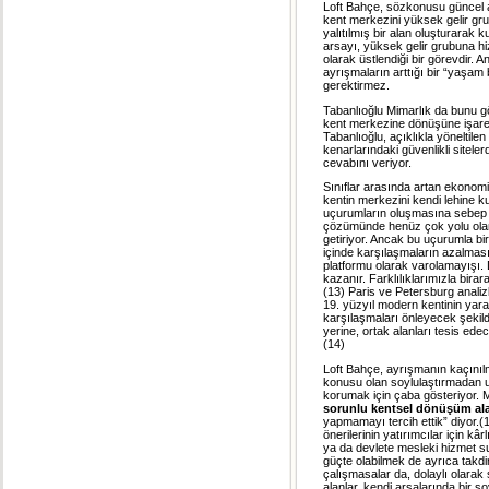
Loft Bahçe, sözkonusu güncel a
kent merkezini yüksek gelir gru
yalıtılmış bir alan oluşturarak
arsayı, yüksek gelir grubuna h
olarak üstlendiği bir görevdir. 
ayrışmaların arttığı bir “yaşam
gerektirmez.
Tabanlıoğlu Mimarlık da bunu gör
kent merkezine dönüşüne işaret e
Tabanlıoğlu, açıklıkla yöneltilen
kenarlarındaki güvenlikli sitele
cevabını veriyor.
Sınıflar arasında artan ekonomi
kentin merkezini kendi lehine k
uçurumların oluşmasına sebep o
çözümünde henüz çok yolu olan
getiriyor. Ancak bu uçurumla bi
içinde karşılaşmaların azalması
platformu olarak varolamayışı. D
kazanır. Farklılıklarımızla bir
(13) Paris ve Petersburg analizle
19. yüzyıl modern kentinin yar
karşılaşmaları önleyecek şekil
yerine, ortak alanları tesis ede
(14)
Loft Bahçe, ayrışmanın kaçınılm
konusu olan soylulaştırmadan u
korumak için çaba gösteriyor. M
sorunlu kentsel dönüşüm alan
yapmamayı tercih ettik” diyor.(1
önerilerinin yatırımcılar için k
ya da devlete mesleki hizmet su
güçte olabilmek de ayrıca takdi
çalışmasalar da, dolaylı olarak
alanlar, kendi arsalarında bir 