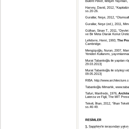
Bülent Peker, İletişim Yayınları, 
Harvey, David, 2012, “Kapitaliz
ss.20-26.
Gurallar, Neşe, 2012, “Olumsall
Gurallar, Neşe (ed.), 2011, Mima
Gülhan, Sinan T., 2011, “Devlet
ve Bir Meta Olarak Konut Üreti
Lefebvre, Henri, 1993,
The Pro
Cambridge.
Mengüşoğlu, Nuran, 2007, Manc
Yeniden Kullanımı, yayımlanmam
Murat Tabanlıoğlu ile yapılan rö
29.03.2013]
Murat Tabanlıoğlu ile söyleşi v
09.05.2013]
RIBA. http://www.architecture.c
Tabanlıoğlu Mimarlık, www.taba
Tafuri, Manfredo, 1976,
Archit
Laterza ve Figli, The MIT Pre
Tekeli, İlhan, 2012, “İlhan Tekel
ss.46-49.
RESİMLER
1.
Sapphire'in terasından yakın 