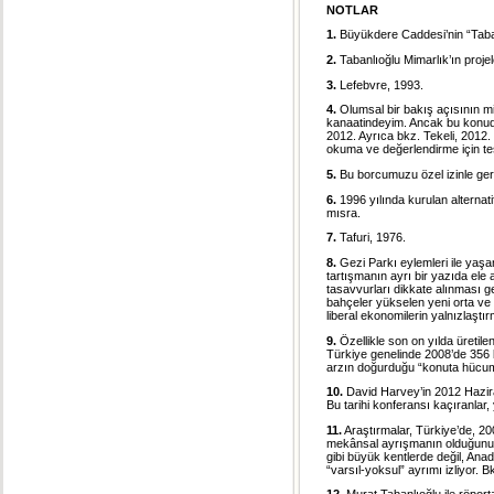
NOTLAR
1.
Büyükdere Caddesi’nin “Tabanl
2.
Tabanlıoğlu Mimarlık’ın proje
3.
Lefebvre, 1993.
4.
Olumsal bir bakış açısının mim
kanaatindeyim. Ancak bu konuda l
2012. Ayrıca bkz. Tekeli, 2012. B
okuma ve değerlendirme için te
5.
Bu borcumuzu özel izinle ger
6.
1996 yılında kurulan alternati
mısra.
7.
Tafuri, 1976.
8.
Gezi Parkı eylemleri ile yaşan
tartışmanın ayrı bir yazıda ele
tasavvurları dikkate alınması ge
bahçeler yükselen yeni orta ve 
liberal ekonomilerin yalnızlaştır
9.
Özellikle son on yılda üretilen
Türkiye genelinde 2008’de 356 b
arzın doğurduğu “konuta hücum”
10.
David Harvey’in 2012 Haziran 
Bu tarihi konferansı kaçıranlar
11.
Araştırmalar, Türkiye’de, 200
mekânsal ayrışmanın olduğunu gö
gibi büyük kentlerde değil, Ana
“varsıl-yoksul” ayrımı izliyor. B