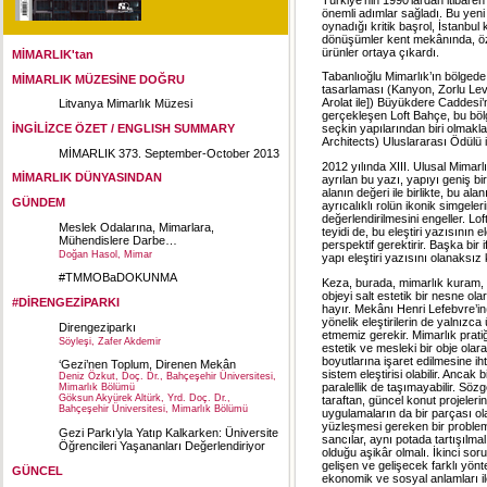
önemli adımlar sağladı. Bu yen
oynadığı kritik başrol, İstanbul
dönüşümler kent mekânında, öz
ürünler ortaya çıkardı.
MİMARLIK'tan
Tabanlıoğlu Mimarlık’ın bölged
MİMARLIK MÜZESİNE DOĞRU
tasarlaması (Kanyon, Zorlu Leve
Arolat ile]) Büyükdere Caddesi’
Litvanya Mimarlık Müzesi
gerçekleşen Loft Bahçe, bu bölg
İNGİLİZCE ÖZET / ENGLISH SUMMARY
seçkin yapılarından biri olmakl
Architects
)
Uluslararası Ödülü i
MİMARLIK 373. September-October 2013
2012 yılında XIII. Ulusal Mimarl
MİMARLIK DÜNYASINDAN
ayrılan bu yazı, yapıyı geniş bi
alanın değeri ile birlikte, bu a
GÜNDEM
ayrıcalıklı rolün ikonik simgeler
değerlendirilmesini engeller. Lof
Meslek Odalarına, Mimarlara,
teyidi de, bu eleştiri yazısının 
Mühendislere Darbe…
perspektif gerektirir. Başka bir 
Doğan Hasol, Mimar
yapı eleştiri yazısını olanaksız k
#TMMOBaDOKUNMA
Keza, burada, mimarlık kuram, ele
objeyi salt estetik bir nesne ola
#DİRENGEZİPARKI
hayır. Mekânı Henri Lefebvre’in(
yönelik eleştirilerin de yalnızca
Direngeziparkı
etmemiz gerekir. Mimarlık pratiği
Söyleşi, Zafer Akdemir
estetik ve mesleki bir obje ola
boyutlarına işaret edilmesine iht
‘Gezi’nen Toplum, Direnen Mekân
sistem eleştirisi olabilir. Ancak b
Deniz Özkut, Doç. Dr., Bahçeşehir Üniversitesi,
paralellik de taşımayabilir. Sözg
Mimarlık Bölümü
Göksun Akyürek Altürk, Yrd. Doç. Dr.,
taraftan, güncel konut projeleri
Bahçeşehir Üniversitesi, Mimarlık Bölümü
uygulamaların da bir parçası ola
yüzleşmesi gereken bir problemdi
Gezi Parkı’yla Yatıp Kalkarken: Üniversite
sancılar, aynı potada tartışılm
Öğrencileri Yaşananları Değerlendiriyor
olduğu aşikâr olmalı. İkinci soru
gelişen ve gelişecek farklı yönt
GÜNCEL
ekonomik ve sosyal anlamları il