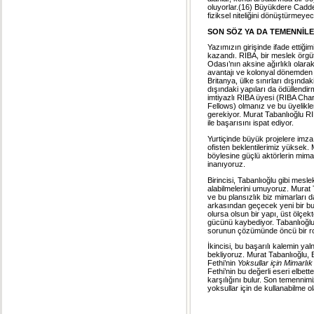
oluyorlar.(16) Büyükdere Caddes
fiziksel niteliğini dönüştürmeye
SON SÖZ YA DA TEMENNİL
Yazımızın girişinde ifade ettiği
kazandı. RIBA, bir meslek örgüt
Odası’nın aksine ağırlıklı olarak 
avantajı ve kolonyal dönemden s
Britanya, ülke sınırları dışındaki
dışındaki yapıları da ödüllendir
imtiyazlı RIBA üyesi (RIBA Char
Fellows) olmanız ve bu üyelikler
gerekiyor. Murat Tabanlıoğlu RI
ile başarısını ispat ediyor.
Yurtiçinde büyük projelere imza 
ofisten beklentilerimiz yüksek. 
böylesine güçlü aktörlerin mimar
inanıyoruz.
Birincisi, Tabanlıoğlu gibi mesle
alabilmelerini umuyoruz. Murat
ve bu plansızlık biz mimarları d
arkasından geçecek yeni bir bul
olursa olsun bir yapı, üst ölçe
gücünü kaybediyor. Tabanlıoğlu’
sorunun çözümünde öncü bir rol
İkincisi, bu başarılı kalemin yal
bekliyoruz. Murat Tabanlıoğlu,
Fethi’nin
Yoksullar için Mimarlık
Fethi’nin bu değerli eseri elbet
karşılığını bulur. Son temennim
yoksullar için de kullanabilme o