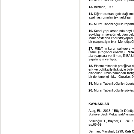
12.
Murat Tabanlıoğlu ile röporta
13.
Berman, 1999.
14.
Diğer taraftan, gelir dağıl
azalması umulan tek farklılığımı
15.
Murat Tabanlıoğlu ile röporta
16.
Kendi yapı arsasında soylul
soylulaştırmaya örnek olan pek
Manchester’da endüstri yapıları
bir çalışma için bkz. Mengüşoğl
17.
RIBA’nın kurumsal yapısı ve 
Ödülü (Regional Awards), RIBA 
alan yapılara verilirken, RIBA 
yapılar için veriliyor.
18.
Elbette mimarlık pratiği ve d
erk ve politika ile ilişkisiyle b
olanakları, uzun zamandır tartışı
bir derleme için bkz. Gurallar, 2
19.
Murat Tabanlıoğlu ile röporta
20.
Murat Tabanlıoğlu ile söyleş
KAYNAKLAR
Ataç, Ela, 2013, “‘Büyük Dönü
Statüye Bağlı Mekânsal Ayrışm
Balcıoğlu, T., Baydar, G., 2010
ss.65-69.
Berman, Marshall, 1999,
Katı 