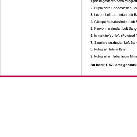
ilişkisini gösteren hava fotoğrafı
2.
Büyükdere Caddesin'den Leven
3.
Levent Loft tarafından Loft 
4.
Gültepe Mahallesi'nden Loft
5.
Kanyon tarafından Loft Bahç
6.
İç mekân-‘softloft’ (Fotoğraf 
7.
Sapphire tarafından Loft Bah
8.
Fotoğraf Helene Binet
9.
Fotoğraflar: Tabanlıoğlu Mima
Bu icerik 11879 defa görüntül