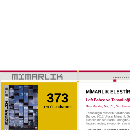
MİMARLIK ELEŞTİR
373
Loft Bahçe ve Tabanlıoğ
Neşe Gurallar, Doç. Dr., Gazi Ünive
EYLÜL-EKİM 2013
Tabanlıoğlu Mimarlık tarafından
Bahçe, 2012 Ulusal Mimarlık Serg
eleştirisinin sınırlarını, odağına
hapsetmeden, ekonomik, sosyal v
Türkiye’nin 1990’lardan itibaren