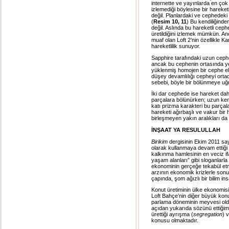
internette ve yayınlarda en çok k
izlemediği böylesine bir hareket
değil. Planlardaki ve cephedeki 
(
Resim 10, 11
) Bu kendiliğinde
değil. Aslında bu hareketli cephe
üretildiğini izlemek mümkün. Anc
muaf olan Loft 2’nin özellikle K
hareketlilik sunuyor.
Sapphire tarafındaki uzun cephe
ancak bu cephenin ortasında ye
yüklenmiş homojen bir cephe el
düşey devamlılığı cepheyi ortad
sebebi, böyle bir bölünmeye uğr
İki dar cephede ise hareket dah
parçalara bölünürken; uzun kena
katı prizma karakteri bu parça
hareketi ağırbaşlı ve vakur bir 
birleşmeyen yakın aralıkları da 
İNŞAAT YA RESULULLAH
Birikim
dergisinin Ekim 2011 say
olarak kullanmaya devam ettiği 
kalkınma hamlesinin en veciz ifa
yaşam alanları” gibi sloganlarl
ekonominin gerçeğe tekabül etme
arzının ekonomik krizlerle sonu
çapında, şom ağızlı bir bilim in
Konut üretiminin ülke ekonomisin
Loft Bahçe’nin diğer büyük konut
parlama döneminin meyvesi old
açıdan yukarıda sözünü ettiğim
ürettiği ayrışma (
segregation
) 
konusu olmaktadır.