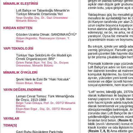
girişini ön planda tutmayı ge
MİMARLIK ELEŞTİRİSİ
aşikâr olan düşük gelir grubun
zemin kotu, yaya girişine açık o
Loft Bahçe ve Tabanlıoğlu Mimarlık’ın
Türkiye Mimarlık Ortamında Yeri
Yaklaşılması güç bu mesafeli g
mesafesi ile ayrılabildiği her i
Neşe Gurallar, Doç. Dr., Gazi Üniversitesi
Mimarlık Bölümü
(ki Kanyon tarafında yer alan Zor
uzun cephe boyunca kuşatıyor.
KIRDAN KENTTEN
konut alanına ağırlıkla araç ile
edemeyişi, ne ön, ne arka, ne d
Gözden Uzakta Olmak: SANDIMA KÖYÜ*
yaratıyor. Oysa biz mimarlık mü
Gülşen Akgündüz, Restorasyon Uzmanı, Y.
ziyaretimizin esası ve boynumuz
Mimar
Bu sıkışık, içinde yer aldığı a
YAPI TEKNOLOJİSİ
vermiş görünüyor. Parselin şekil
parseli çizenleri bile hayrete 
Türkiye Yapı Sektörü Ar-Ge Modeli için
iyi bir prizma çıkabileceğini h
Örnek Organizasyon: BRI*
Özlem Parlak Biçer, Yrd. Doç. Dr., Erciyes
Prizmatik kütlenin yapı yüzünde 
Üniversitesi, Mimarlık Bölümü
Loft Bahçe’ye adını ve tüm cazi
her dairenin kendine ait mahrem a
MİMARLIK ÖYKÜLERİ
komşuluk ilişkilerine, bu özel b
ayıran, yükselen yeni kentli sınıf
Şevki Vanlı ile Eski Bir “Haki Yolculuk”
restoran ve diğer ücretli hizmet 
Güven Birkan, Mimar
sosyal eylemlerin, hem ticari h
YAYIN DEĞERLENDİRME
“Loft” terimi, bilindiği gibi, 19
olarak kullanması ile başlayan b
Leman Cevat Tomsu: Türk Mimarlığında
sanayi yapısını ev ve işlik olar
Bir Öncü, 1913-1988
evin hacmi içinde adeta kaybolduğ
Belgin Turan Özkaya, Prof. Dr., ODTÜ Mimarlık
olarak benimsendi ve yaygınlaştı
Bölümü
Elvan Altan Ergut , Doç. Dr., ODTÜ Mimarlık
dönüştürmediğini belirtmiştik. A
Bölümü
zorunda olan Loft Bahçe’de de tek
şekillendirdiğini söylemek mümkü
YAYINLAR
bırakılan brüt beton. (
Resim 6
)
bildik (evcil /
domestic
) konut m
TEMA[S]
klasik koridor ve oda ilişkisini 
(
Resim 7, 8, 9
) Ama elbette gerç
Gezi Ruhu Büyükdere Parkı'nda