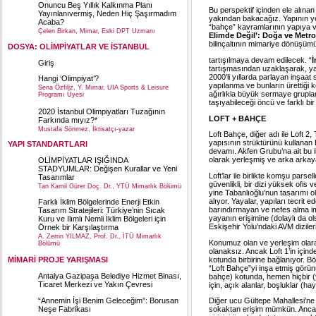
Onuncu Beş Yıllık Kalkınma Planı
Bu perspektif içinden ele alınan
Yayınlanıvermiş, Neden Hiç Şaşırmadım
yakından bakacağız. Yapının yer
Acaba?
“bahçe” kavramlarının yapıya ve
Çelen Birkan, Mimar, Eski DPT Uzmanı
Elimde Değil’: Doğa ve Metro
bilinçaltının mimariye dönüşüm
DOSYA: OLİMPİYATLAR VE İSTANBUL
tartışılmaya devam edilecek. “
İ
Giriş
tartışmasından uzaklaşarak, ya
2000’li yıllarda parlayan inşaa
Hangi ‘Olimpiyat’?
yapılanma ve bunların ürettiği
Sena Özfiliz, Y. Mimar, UIA Sports & Leisure
ağırlıkla büyük sermaye grupla
Programı Üyesi
taşıyabileceği öncü ve farklı bi
2020 İstanbul Olimpiyatları Tuzağının
LOFT + BAHÇE
Farkında mıyız?*
Mustafa Sönmez, İktisatçı-yazar
Loft Bahçe, diğer adı ile Loft 2,
yapısının strüktürünü kullanan L
YAPI STANDARTLARI
devamı. Akfen Grubu’na ait bu 
olarak yerleşmiş ve arka arkaya
OLİMPİYATLAR IŞIĞINDA
STADYUMLAR: Değişen Kurallar ve Yeni
Loft’lar ile birlikte komşu parse
Tasarımlar
güvenlikli, bir dizi yüksek ofis
Tan Kamil Gürer Doç. Dr., YTÜ Mimarlık Bölümü
yine Tabanlıoğlu’nun tasarımı o
alıyor. Yayalar, yapıları tecrit e
Farklı İklim Bölgelerinde Enerji Etkin
barındırmayan ve nefes alma im
Tasarım Stratejileri: Türkiye’nin Sıcak
yayanın erişimine (dolaylı da ol
Kuru ve Ilımlı Nemli İklim Bölgeleri için
Eskişehir Yolu’ndaki AVM diziler
Örnek bir Karşılaştırma
A. Zerrin YILMAZ, Prof. Dr., İTÜ Mimarlık
Konumuz olan ve yerleşim olara
Bölümü
olanaksız. Ancak Loft 1’in içind
kotunda birbirine bağlanıyor. Bö
MİMARİ PROJE YARIŞMASI
“Loft Bahçe”yi inşa etmiş görün
Antalya Gazipaşa Belediye Hizmet Binası,
bahçe) kotunda, hemen hiçbir (
Ticaret Merkezi ve Yakın Çevresi
için, açık alanlar, boşluklar (h
“Annemin İşi Benim Geleceğim”: Borusan
Diğer ucu Gültepe Mahallesi’ne
Neşe Fabrikası
sokaktan erişim mümkün. Ancak