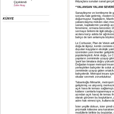
ihtiyaçlara sunulan sanal gerçe
Çiçeklendi
Zafer Akay
“YALANSAN YALANI SEVERİ
Sanayileşme ve kentleşme ile ge
sorunlu hale getirmiş; modern ke
KÜNYE
doğurmuştur. Kapitalizm, Manfredo
yabancılaşma mekânı olan modern
sanatı, kapitalizmin yarattığı ac
fenomene, ormana benzeten 18. 
sermaye birikimi ile ilgili olduğ
acılara karşı adeta bir ağrıkesi
bahçe de tam anlamıyla böylesi b
Le Corbusier, Plan de Voisin ad
doğa ile ilişkiyi, kentin zeminin
duyulan kaygıların ekolojik yakla
üzerinden yeni öneriler geliştiril
popülerleştirdi. Artık doğa, Le C
yapıların zemininde uzayıp gitm
‘park’tan binalara doğru yüksel
Doğadan kopan metropol insanı,
yerleştirilen bahçeler ile soluk
zemininde uzayıp giden ortak/ka
bahçelerdir. Metropol insanı içi
olsalar sevmek zorunluluktur.
Tabanlıoğlu Mimarlık, metropol i
geliştirmiş ve alışveriş merkezi
açık hava ile teması sağlamıştı
katlanır camlarla kapanmaya ve
azından açık hava) ile temas i
olarak görünen bu boşlukların, 
adını hak etmesi için, kullanıcıl
İster yeşille dolsun, ister şimd
prizmatik kitlesine ana karakte
modüllerle birlikte bu boşluklar, 