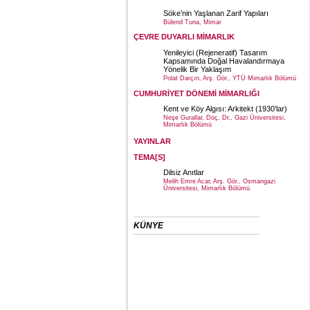
Söke’nin Yaşlanan Zarif Yapıları
Bülend Tuna, Mimar
ÇEVRE DUYARLI MİMARLIK
Yenileyici (Rejeneratif) Tasarım
Kapsamında Doğal Havalandırmaya
Yönelik Bir Yaklaşım
Polat Darçın, Arş. Gör., YTÜ Mimarlık Bölümü
CUMHURİYET DÖNEMİ MİMARLIĞI
Kent ve Köy Algısı: Arkitekt (1930’lar)
Neşe Gurallar, Doç. Dr., Gazi Üniversitesi,
Mimarlık Bölümü
YAYINLAR
TEMA[S]
Dilsiz Anıtlar
Melih Emre Acar, Arş. Gör., Osmangazi
Üniversitesi, Mimarlık Bölümü
KÜNYE