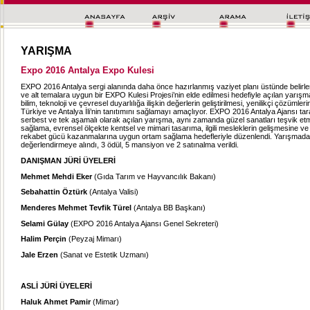
YARIŞMA
Expo 2016 Antalya Expo Kulesi
EXPO 2016 Antalya sergi alanında daha önce hazırlanmış vaziyet planı üstünde belirl
ve alt temalara uygun bir EXPO Kulesi Projesi’nin elde edilmesi hedefiyle açılan yarışma
bilim, teknoloji ve çevresel duyarlılığa ilişkin değerlerin geliştirilmesi, yenilikçi çözümler
Türkiye ve Antalya İli’nin tanıtımını sağlamayı amaçlıyor. EXPO 2016 Antalya Ajansı tar
serbest ve tek aşamalı olarak açılan yarışma, aynı zamanda güzel sanatları teşvik etm
sağlama, evrensel ölçekte kentsel ve mimari tasarıma, ilgili mesleklerin gelişmesine ve
rekabet gücü kazanmalarına uygun ortam sağlama hedefleriyle düzenlendi. Yarışmada
değerlendirmeye alındı, 3 ödül, 5 mansiyon ve 2 satınalma verildi.
DANIŞMAN JÜRİ ÜYELERİ
Mehmet Mehdi Eker
(Gıda Tarım ve Hayvancılık Bakanı)
Sebahattin Öztürk
(Antalya Valisi)
Menderes Mehmet Tevfik Türel
(Antalya BB Başkanı)
Selami Gülay
(EXPO 2016 Antalya Ajansı Genel Sekreteri)
Halim Perçin
(Peyzaj Mimarı)
Jale Erzen
(Sanat ve Estetik Uzmanı)
ASLİ JÜRİ ÜYELERİ
Haluk Ahmet Pamir
(Mimar)