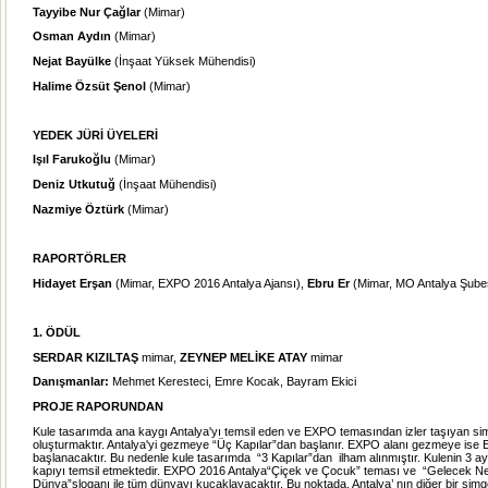
Tayyibe Nur Çağlar
(Mimar)
Osman Aydın
(Mimar)
Nejat Bayülke
(İnşaat Yüksek Mühendisi)
Halime Özsüt Şenol
(Mimar)
YEDEK JÜRİ ÜYELERİ
Işıl Farukoğlu
(Mimar)
Deniz Utkutuğ
(İnşaat Mühendisi)
Nazmiye Öztürk
(Mimar)
RAPORTÖRLER
Hidayet Erşan
(Mimar, EXPO 2016 Antalya Ajansı),
Ebru Er
(Mimar, MO Antalya Şube
1. ÖDÜL
SERDAR KIZILTAŞ
mimar,
ZEYNEP MELİKE ATAY
mimar
Danışmanlar:
Mehmet Keresteci, Emre Kocak, Bayram Ekici
PROJE RAPORUNDAN
Kule tasarımda ana kaygı Antalya'yı temsil eden ve EXPO temasından izler taşıyan sim
oluşturmaktır. Antalya'yi gezmeye “Üç Kapılar”dan başlanır. EXPO alanı gezmeye ise
başlanacaktır. Bu nedenle kule tasarımda “3 Kapılar”dan ilham alınmıştır. Kulenin 3 ayr
kapıyı temsil etmektedir. EXPO 2016 Antalya“Çiçek ve Çocuk” teması ve “Gelecek Nesil
Dünya”sloganı ile tüm dünyayı kucaklayacaktır. Bu noktada, Antalya’ nın diğer bir simg