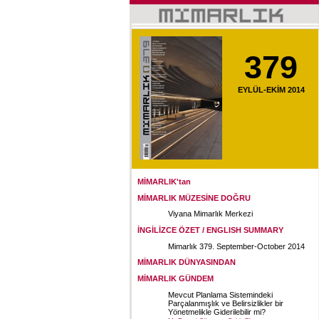
379
EYLÜL-EKİM 2014
MİMARLIK'tan
MİMARLIK MÜZESİNE DOĞRU
Viyana Mimarlık Merkezi
İNGİLİZCE ÖZET / ENGLISH SUMMARY
Mimarlık 379. September-October 2014
MİMARLIK DÜNYASINDAN
MİMARLIK GÜNDEM
Mevcut Planlama Sistemindeki
Parçalanmışlık ve Belirsizlikler bir
Yönetmelikle Giderilebilir mi?