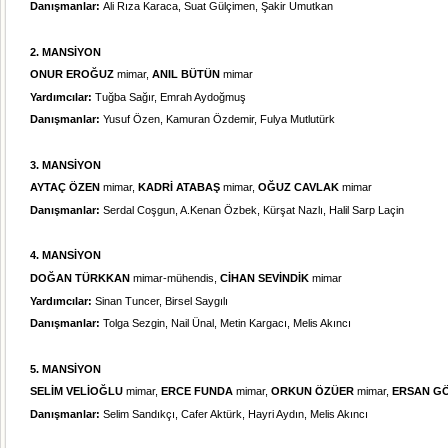
Danışmanlar:
Ali Rıza Karaca, Suat Gülçimen, Şakir Umutkan
2. MANSİYON
ONUR EROĞUZ
mimar,
ANIL BÜTÜN
mimar
Yardımcılar:
Tuğba Sağır, Emrah Aydoğmuş
Danışmanlar:
Yusuf Özen, Kamuran Özdemir, Fulya Mutlutürk
3. MANSİYON
AYTAÇ ÖZEN
mimar,
KADRİ ATABAŞ
mimar,
OĞUZ CAVLAK
mimar
Danışmanlar:
Serdal Coşgun, A.Kenan Özbek, Kürşat Nazlı, Halil Sarp Laçin
4. MANSİYON
DOĞAN TÜRKKAN
mimar-mühendis,
CİHAN SEVİNDİK
mimar
Yardımcılar:
Sinan Tuncer, Birsel Saygılı
Danışmanlar:
Tolga Sezgin, Nail Ünal, Metin Kargacı, Melis Akıncı
5. MANSİYON
SELİM VELİOĞLU
mimar,
ERCE FUNDA
mimar,
ORKUN ÖZÜER
mimar,
ERSAN G
Danışmanlar:
Selim Sandıkçı, Cafer Aktürk, Hayri Aydın, Melis Akıncı