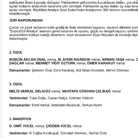
palmiyeler ilham kaynağı olmuştur. Palmiyelerin gökyüzünü kucaklayan dalları, çocukla
açılan kollarını andırırken tasarıma yön vermiştir. Palmiyenin açılan dalları üç kapı teras
açılar vermiştir. Böylelikle Antalya Seyir Kulesi’nden Antalya’nın 360 derece seyredilebi
hedeflenmiştir.
JÜRİ RAPORUNDAN
Çocuk ve çiçek temasını kütle grafiği ile ifade etmekteki başarısı, tasarım dilindeki yu
“Expo2016 Antalya” alanının genel tasarımı ile uyumu, güçlü ve dengeli taşıyıcı sistem
asansörlerin kütleye kattığı dinamizm, seyir teraslarının Expo Meydanı ile kurduğu ilişk
bulunmuştur.
2. ÖDÜL
BURÇİN AKCAN ÜNAL
mimar,
M. AYDIN AVUNDUK
mimar,
ARMAN YAŞA
mimar,
DAĞLAR
mimar,
MEHMET YİĞİT ÖZTÜRK
mimar,
ÖMER KARAKUT
mimar
Danışmanlar:
Şebnem Ünal, Esra Karakaş, Asil Sinan Avunduk, Merve Dönmez
3. ÖDÜL
MELİS VARKAL DELİGÖZ
mimar,
MUSTAFA GÖKHAN ÇELİKAĞ
mimar
Yardımcılar:
Tuba Doğu, Canan Nalça, Gökhan Yıldırım
Danışmanlar:
Emel Varkal, Selahattin Alsancak, Serkan Aydın
1. MANSİYON
D. ÜMİT YÜCEL
mimar,
ÇİĞDEM YÜCEL
mimar
Yardımcılar:
R.Tuğba Kızılkuşak, Emrullah Sönmez, Serhat Özlü