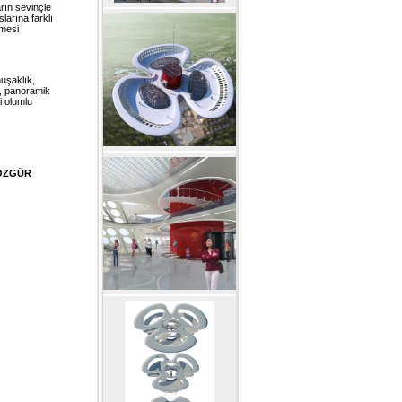
rın sevinçle
larına farklı
lmesi
muşaklık,
i, panoramik
i olumlu
ÖZGÜR