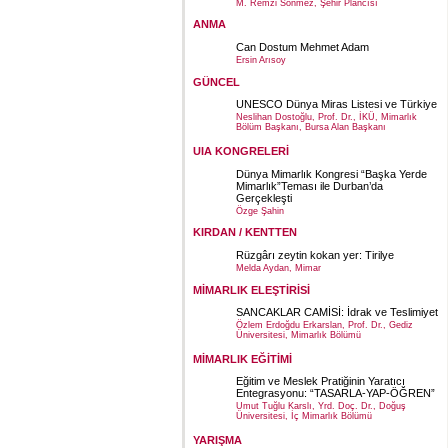
M. Remzi Sönmez, Şehir Plancısı
ANMA
Can Dostum Mehmet Adam
Ersin Arısoy
GÜNCEL
UNESCO Dünya Miras Listesi ve Türkiye
Neslihan Dostoğlu, Prof. Dr., İKÜ, Mimarlık
Bölüm Başkanı, Bursa Alan Başkanı
UIA KONGRELERİ
Dünya Mimarlık Kongresi “Başka Yerde
Mimarlık”Teması ile Durban’da
Gerçekleşti
Özge Şahin
KIRDAN / KENTTEN
Rüzgârı zeytin kokan yer: Tirilye
Melda Aydan, Mimar
MİMARLIK ELEŞTİRİSİ
SANCAKLAR CAMİSİ: İdrak ve Teslimiyet
Özlem Erdoğdu Erkarslan, Prof. Dr., Gediz
Üniversitesi, Mimarlık Bölümü
MİMARLIK EĞİTİMİ
Eğitim ve Meslek Pratiğinin Yaratıcı
Entegrasyonu: “TASARLA-YAP-ÖĞREN”
Umut Tuğlu Karslı, Yrd. Doç. Dr., Doğuş
Üniversitesi, İç Mimarlık Bölümü
YARIŞMA