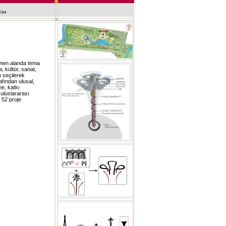
enen alanda tema
; kültür, sanat,
in seçilerek
afından ulusal,
e, katkı
 uluslararası
 52 proje