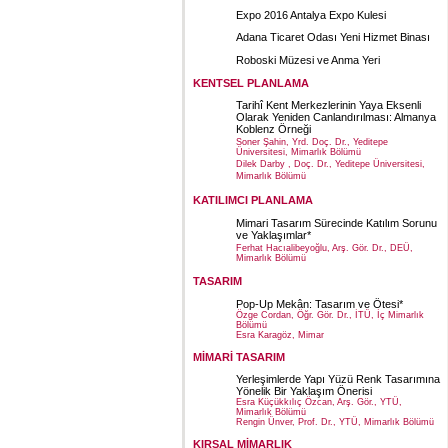
Expo 2016 Antalya Expo Kulesi
Adana Ticaret Odası Yeni Hizmet Binası
Roboski Müzesi ve Anma Yeri
KENTSEL PLANLAMA
Tarihî Kent Merkezlerinin Yaya Eksenli
Olarak Yeniden Canlandırılması: Almanya
Koblenz Örneği
Soner Şahin, Yrd. Doç. Dr., Yeditepe
Üniversitesi, Mimarlık Bölümü
Dilek Darby , Doç. Dr., Yeditepe Üniversitesi,
Mimarlık Bölümü
KATILIMCI PLANLAMA
Mimari Tasarım Sürecinde Katılım Sorunu
ve Yaklaşımlar*
Ferhat Hacıalibeyoğlu, Arş. Gör. Dr., DEÜ,
Mimarlık Bölümü
TASARIM
Pop-Up Mekân: Tasarım ve Ötesi*
Özge Cordan, Öğr. Gör. Dr., İTÜ, İç Mimarlık
Bölümü
Esra Karagöz, Mimar
MİMARİ TASARIM
Yerleşimlerde Yapı Yüzü Renk Tasarımına
Yönelik Bir Yaklaşım Önerisi
Esra Küçükkılıç Özcan, Arş. Gör., YTÜ,
Mimarlık Bölümü
Rengin Ünver, Prof. Dr., YTÜ, Mimarlık Bölümü
KIRSAL MİMARLIK