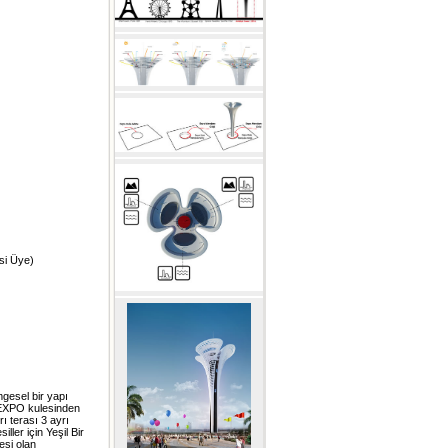
si Üye)
gesel bir yapı
 EXPO kulesinden
ı terası 3 ayrı
ler için Yeşil Bir
esi olan