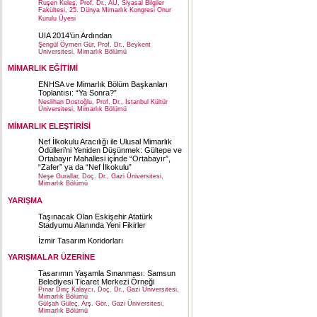
Ruşen Keleş, Prof. Dr., AÜ, Siyasal Bilgiler
Fakültesi, 25. Dünya Mimarlık Kongresi Onur
Kurulu Üyesi
UIA 2014’ün Ardından
Şengül Öymen Gür, Prof. Dr., Beykent
Üniversitesi, Mimarlık Bölümü
MİMARLIK EĞİTİMİ
ENHSA ve Mimarlık Bölüm Başkanları
Toplantısı: “Ya Sonra?”
Neslihan Dostoğlu, Prof. Dr., İstanbul Kültür
Üniversitesi, Mimarlık Bölümü
MİMARLIK ELEŞTİRİSİ
Nef İlkokulu Aracılığı ile Ulusal Mimarlık
Ödülleri’ni Yeniden Düşünmek: Gültepe ve
Ortabayır Mahallesi içinde “Ortabayır”,
“Zafer” ya da “Nef İlkokulu”
Neşe Gurallar, Doç. Dr., Gazi Üniversitesi,
Mimarlık Bölümü
YARIŞMA
Taşınacak Olan Eskişehir Atatürk
Stadyumu Alanında Yeni Fikirler
İzmir Tasarım Koridorları
YARIŞMALAR ÜZERİNE
Tasarımın Yaşamla Sınanması: Samsun
Belediyesi Ticaret Merkezi Örneği
Pınar Dinç Kalaycı, Doç. Dr., Gazi Üniversitesi,
Mimarlık Bölümü
Gülşah Güleç, Arş. Gör., Gazi Üniversitesi,
Mimarlık Bölümü