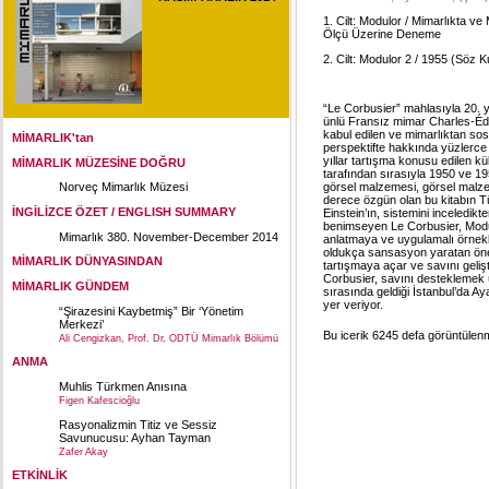
1. Cilt: Modulor / Mimarlıkta v
Ölçü Üzerine Deneme
2. Cilt: Modulor 2 / 1955 (Söz 
“Le Corbusier” mahlasıyla 20. 
ünlü Fransız mimar Charles-Édo
kabul edilen ve mimarlıktan sosyo
MİMARLIK'tan
perspektifte hakkında yüzlerce
yıllar tartışma konusu edilen kü
MİMARLIK MÜZESİNE DOĞRU
tarafından sırasıyla 1950 ve 1955
görsel malzemesi, görsel malze
Norveç Mimarlık Müzesi
derece özgün olan bu kitabın Tü
İNGİLİZCE ÖZET / ENGLISH SUMMARY
Einstein’ın, sistemini inceledikt
benimseyen Le Corbusier, Modulor 
Mimarlık 380. November-December 2014
anlatmaya ve uygulamalı örnekler
oldukça sansasyon yaratan öneri
MİMARLIK DÜNYASINDAN
tartışmaya açar ve savını gelişt
Corbusier, savını desteklemek ü
MİMARLIK GÜNDEM
sırasında geldiği İstanbul’da Ay
yer veriyor.
“Şirazesini Kaybetmiş” Bir ‘Yönetim
Merkezi’
Bu icerik 6245 defa görüntülenmi
Ali Cengizkan, Prof. Dr, ODTÜ Mimarlık Bölümü
ANMA
Muhlis Türkmen Anısına
Figen Kafescioğlu
Rasyonalizmin Titiz ve Sessiz
Savunucusu: Ayhan Tayman
Zafer Akay
ETKİNLİK