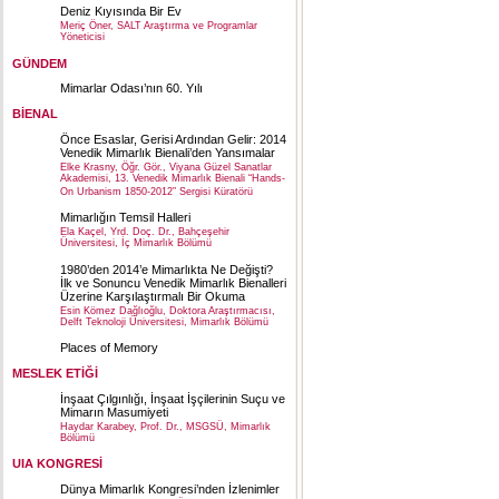
Deniz Kıyısında Bir Ev
Meriç Öner, SALT Araştırma ve Programlar
Yöneticisi
GÜNDEM
Mimarlar Odası’nın 60. Yılı
BİENAL
Önce Esaslar, Gerisi Ardından Gelir: 2014
Venedik Mimarlık Bienali’den Yansımalar
Elke Krasny, Öğr. Gör., Viyana Güzel Sanatlar
Akademisi, 13. Venedik Mimarlık Bienali “Hands-
On Urbanism 1850-2012” Sergisi Küratörü
Mimarlığın Temsil Halleri
Ela Kaçel, Yrd. Doç. Dr., Bahçeşehir
Üniversitesi, İç Mimarlık Bölümü
1980’den 2014’e Mimarlıkta Ne Değişti?
İlk ve Sonuncu Venedik Mimarlık Bienalleri
Üzerine Karşılaştırmalı Bir Okuma
Esin Kömez Dağlıoğlu, Doktora Araştırmacısı,
Delft Teknoloji Üniversitesi, Mimarlık Bölümü
Places of Memory
MESLEK ETİĞİ
İnşaat Çılgınlığı, İnşaat İşçilerinin Suçu ve
Mimarın Masumiyeti
Haydar Karabey, Prof. Dr., MSGSÜ, Mimarlık
Bölümü
UIA KONGRESİ
Dünya Mimarlık Kongresi’nden İzlenimler