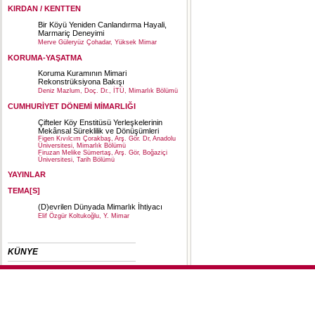
KIRDAN / KENTTEN
Bir Köyü Yeniden Canlandırma Hayali,
Marmariç Deneyimi
Merve Güleryüz Çohadar, Yüksek Mimar
KORUMA-YAŞATMA
Koruma Kuramının Mimari
Rekonstrüksiyona Bakışı
Deniz Mazlum, Doç. Dr., İTÜ, Mimarlık Bölümü
CUMHURİYET DÖNEMİ MİMARLIĞI
Çifteler Köy Enstitüsü Yerleşkelerinin
Mekânsal Süreklilik ve Dönüşümleri
Figen Kıvılcım Çorakbaş, Arş. Gör. Dr, Anadolu
Üniversitesi, Mimarlık Bölümü
Firuzan Melike Sümertaş, Arş. Gör, Boğaziçi
Üniversitesi, Tarih Bölümü
YAYINLAR
TEMA[S]
(D)evrilen Dünyada Mimarlık İhtiyacı
Elif Özgür Koltukoğlu, Y. Mimar
KÜNYE