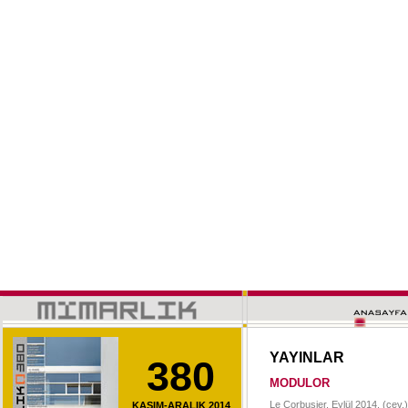
YAYINLAR
380
MODULOR
Le Corbusier, Eylül 2014, (çev.)
KASIM-ARALIK 2014