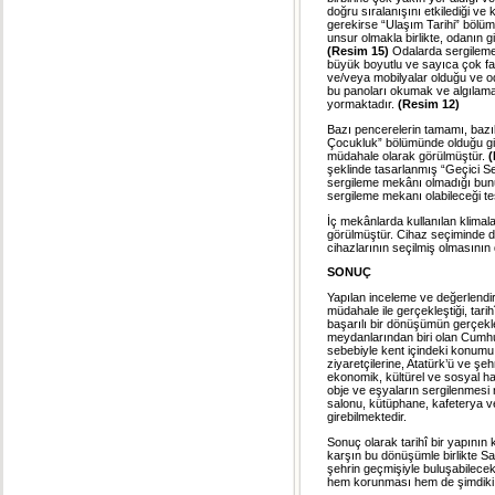
doğru sıralanışını etkilediği 
gerekirse “Ulaşım Tarihi” bölüm
unsur olmakla birlikte, odanın gi
(Resim 15)
Odalarda sergileme k
büyük boyutlu ve sayıca çok fa
ve/veya mobilyalar olduğu ve o
bu panoları okumak ve algılama
yormaktadır.
(Resim 12)
Bazı pencerelerin tamamı, bazıla
Çocukluk” bölümünde olduğu gib
müdahale olarak görülmüştür.
(
şeklinde tasarlanmış “Geçici Se
sergileme mekânı olmadığı bunun
sergileme mekanı olabileceği tesp
İç mekânlarda kullanılan klimalar
görülmüştür. Cihaz seçiminde d
cihazlarının seçilmiş olmasını
SONUÇ
Yapılan inceleme ve değerlend
müdahale ile gerçekleştiği, tar
başarılı bir dönüşümün gerçekleş
meydanlarından biri olan Cumhur
sebebiyle kent içindeki konumu
ziyaretçilerine, Atatürk’ü ve şe
ekonomik, kültürel ve sosyal ha
obje ve eşyaların sergilenmesi 
salonu, kütüphane, kafeterya ve
girebilmektedir.
Sonuç olarak tarihî bir yapın
karşın bu dönüşümle birlikte Sa
şehrin geçmişiyle buluşabilecekl
hem korunması hem de şimdiki ve