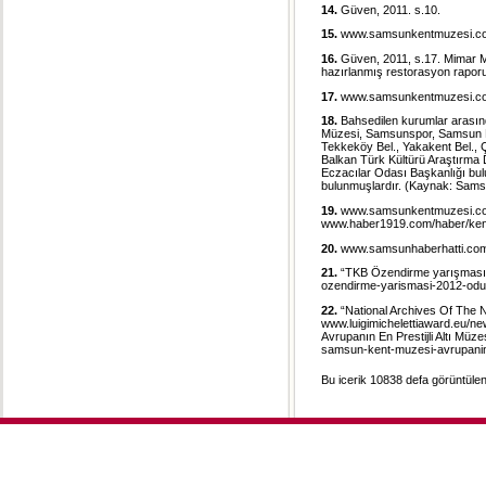
14.
Güven, 2011. s.10.
15.
www.samsunkentmuzesi.c
16.
Güven, 2011, s.17. Mimar Mu
hazırlanmış restorasyon raporu
17.
www.samsunkentmuzesi.c
18.
Bahsedilen kurumlar arası
Müzesi, Samsunspor, Samsun P
Tekkeköy Bel., Yakakent Bel.,
Balkan Türk Kültürü Araştırma
Eczacılar Odası Başkanlığı bulu
bulunmuşlardır. (Kaynak: Samsu
19.
www.samsunkentmuzesi.c
www.haber1919.com/haber/kent
20.
www.samsunhaberhatti.com
21.
“TKB Özendirme yarışması 20
ozendirme-yarismasi-2012-odulle
22.
“National Archives Of The N
www.luigimichelettiaward.eu/n
Avrupanın En Prestijli Altı Müze
samsun-kent-muzesi-avrupanin-en
Bu icerik 10838 defa görüntülen