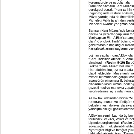
koruma proje ve uygulamaların
Ödülü”ne Samsun Kent Müzesi P
gerekçesi olarak, “kent tarihini 
uygun biçimde restore edilerek,
Müze, yurtdışında da önemli bir
Micheletti Vakfı tarafından veril
Micheletti Award” yarışmasında,
Samsun Kent Müzesi’nde kentin so
önemli bir yeri olan yapıların tanı
Yeni yapılan Ek - A Blok’ta dan
olan “Kronolojik Tarih” bölümü y
gezi rotasının başlangıcı olarak
karışılacaklarının ipuçlarını ver
Lojman yapılarından A Blok ola
“Kent Tarihinde Afetler”, “Sana
almaktadır.
(Resim 9-10)
Bu bö
Blok’ta “Sanal Müze” bölümü tas
hissedebilmekte, ayrıca odada y
olabilmektedirler. Müze tarihî y
mimari bir müdahale gerçekleştir
asansörün olmaması ilk bakışta 
alanlarının kısıtlı olması nedeni
gezebilmesi ve manevra yapabi
tercih edilmesi açısından yerin
A Blok’taki odalardan birinin “M
restorasyonunun ve dönüşüm sür
belgelenmesi, dolayısıyla ziyare
yaklaşım olduğu gözlemlenmişti
A Blok’un zemin katında üç boyu
tarihindeki vekiller, Valiler ve b
biçimde sergilenmiştir.
(Resim 
soyağaçlarını oluşturabilmekte
ziyaretçiler bilgi ve fotoğraf 
birbiriyle bağlantılı iken, “Dem