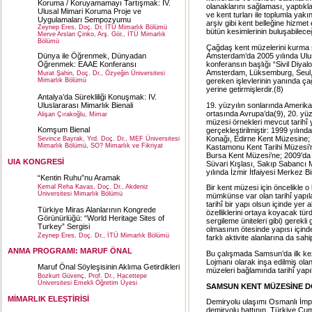
Koruma / Koruyamamayı Tartışmak: IV.
olanaklarını sağlaması, yaptıklar
Ulusal Mimari Koruma Proje ve
ve kent turları ile toplumla ya
Uygulamaları Sempozyumu
arşiv gibi kent belleğine hizmet
Zeynep Eres, Doç. Dr, İTÜ Mimarlık Bölümü
bütün kesimlerinin buluşabilece
Merve Arslan Çinko, Arş. Gör., İTÜ Mimarlık
Bölümü
Çağdaş kent müzelerini kurma sü
Amsterdam’da 2005 yılında Ulus
Dünya ile Öğrenmek, Dünyadan
konferansın başlığı “Sivil Diyal
Öğrenmek: EAAE Konferansı
Amsterdam, Lüksemburg, Seul, 
Murat Şahin, Doç. Dr., Özyeğin Üniversitesi
gereken işlevlerinin yanında çağd
Mimarlık Bölümü
yerine getirmişlerdir.(8)
Antalya’da Sürekliliği Konuşmak: IV.
19. yüzyılın sonlarında Amerika
Uluslararası Mimarlık Bienali
ortasında Avrupa’da(9), 20. yüz
Alişan Çırakoğlu, Mimar
müzesi örnekleri mevcut tarihî y
Komşum Bienal
gerçekleştirilmiştir: 1999 yılın
Konağı, Edirne Kent Müzesine;
Sevince Bayrak, Yrd. Doç. Dr., MEF Üniversitesi
Mimarlık Bölümü, SO? Mimarlık ve Fikriyat
Kastamonu Kent Tarihi Müzesi’ne
Bursa Kent Müzesi’ne; 2009’da 
UIA KONGRESİ
Süvari Kışlası, Sakıp Sabancı 
yılında İzmir İtfaiyesi Merkez 
“Kentin Ruhu”nu Aramak
Kemal Reha Kavas, Doç. Dr., Akdeniz
Bir kent müzesi için öncelikle o
Üniversitesi Mimarlık Bölümü
mümkünse var olan tarihî yapılar
tarihî
bir yapı olsun içinde yer a
Türkiye Miras Alanlarının Kongrede
özelliklerini ortaya koyacak türd
Görünürlüğü: “World Heritage Sites of
sergileme üniteleri gibi) gerekli
Turkey” Sergisi
olmasının ötesinde yapısı içinde
Zeynep Eres, Doç. Dr., İTÜ Mimarlık Bölümü
farklı aktivite alanlarına da sahi
ANMA PROGRAMI: MARUF ÖNAL
Bu çalışmada Samsun’da ilk kez
Lojmanı olarak inşa edilmiş olan
Maruf Önal Söyleşisinin Aklıma Getirdikleri
müzeleri bağlamında tarihî yapıla
Bozkurt Güvenç, Prof. Dr., Hacettepe
Üniversitesi Emekli Öğretim Üyesi
SAMSUN KENT MÜZESİNE 
MİMARLIK ELEŞTİRİSİ
Demiryolu ulaşımı Osmanlı İmpar
demiryolu hattının, Türkiye Cumh