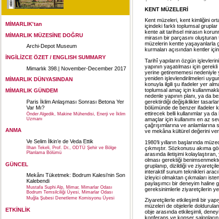
KENT MÜZELERİ
Kent müzeleri, kent kimliğini or
MİMARLIK'tan
içindeki farklı toplumsal grupl
kente ait tarihsel mirasın koru
MİMARLIK MÜZESİNE DOĞRU
mirasın bir parçasını oluşturan t
müzelerin kentte yaşayanlarla g
Archi-Depot Museum
kurmaları açısından kentler için
İNGİLİZCE ÖZET / ENGLISH SUMMARY
Tarihî yapıların özgün işlevleri
yapının yaşatılması için gerekl
Mimarlık 398.| November-December 2017
yerine getirememesi nedeniyle 
yeniden işlevlendirilmeleri uygu
MİMARLIK DÜNYASINDAN
konuyla ilgili şu ifadeler yer a
toplumsal amaç için kullanmakla k
MİMARLIK GÜNDEM
nedenle yapının planı, ya da bez
Paris İklim Anlaşması Sonrası Betona Yer
gerektirdiği değişiklikler tasarlan
Var Mı?
bölümünde de benzer ifadeler k
ettirecek belli kullanımlar ya d
Önder Algedik, Makine Mühendisi, Enerji ve İklim
Uzmanı
amaçlar için kullanımı en az se
çağrışımlarına ve anlamlarına 
ANMA
ve mekâna kültürel değerini vere
Ve Selim İlkin’e de Veda Ettik
1980’li yılların başlarında müze
çıkmıştır. Sözkonusu akıma gör
İlhan Tekeli, Prof. Dr., ODTÜ Şehir ve Bölge
Planlama Bölümü
arasında iletişimi kolaylaştıra
olması gerektiği benimsenmekte,
GÜNCEL
gruplanıp, dizildiği ve ziyaretçil
interaktif sunum teknikleri aracı
Mekânı Tüketmek: Bodrum Kalesi’nin Son
izleyici olmaktan çıkmaları ist
Kalebendi
paylaşımcı bir deneyim haline g
Mustafa Suphi Alp, Mimar, Mimarlar Odası
gereksinimlerle ziyaretçilerin y
Bodrum Temsilciliği Üyesi, Mimarlar Odası
Muğla Şubesi Denetleme Komisyonu Üyesi
Ziyaretçilerle etkileşimli bir y
müzeleri de objelerle doldurulan
ETKİNLİK
obje arasında etkileşimli, dene
konferans ve konser salonlarını