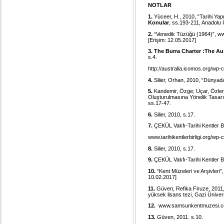
NOTLAR
1.
Yüceer, H., 2010, “Tarihi Yap
Konular
, ss.193-211, Anadolu Ü
2.
“Venedik Tüzüğü (1964)”,
ww
[Erişim: 12.05.2017]
3. The Burra Charter :The Au
s.4.
http://australia.icomos.org/
4.
Silier, Orhan, 2010, “Dünyad
5.
Kandemir, Özge; Uçar, Özle
Oluşturulmasına Yönelik Tasarı
ss.17-47.
6.
Silier, 2010, s.17.
7.
ÇEKÜL Vakfı-Tarihi Kentler Bi
www.tarihikentlerbirligi.org/w
8.
Silier, 2010, s.17.
9.
ÇEKÜL Vakfı-Tarihi Kentler Bir
10.
“Kent Müzeleri ve Arşivleri”
10.02.2017]
11.
Güven, Refika Firuze, 201
yüksek lisans tezi, Gazi Üniver
12.
www.samsunkentmuzesi.
13.
Güven, 2011. s.10.