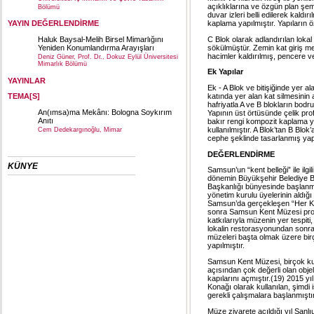
açıklıklarına ve özgün plan şe
Bölümü
duvar izleri belli edilerek kaldı
kaplama yapılmıştır. Yapıların ö
YAYIN DEĞERLENDİRME
C Blok olarak adlandırılan loka
Haluk Baysal-Melih Birsel Mimarlığını
sökülmüştür. Zemin kat giriş me
Yeniden Konumlandırma Arayışları
hacimler kaldırılmış, pencere ve
Deniz Güner, Prof. Dr., Dokuz Eylül Üniversitesi
Mimarlık Bölümü
Ek Yapılar
YAYINLAR
Ek - A Blok ve bitişiğinde yer a
katında yer alan kat silmesinin a
TEMA[S]
hafriyatla A ve B blokların bodr
An(ımsa)ma Mekânı: Bologna Soykırım
Yapının üst örtüsünde çelik profi
Anıtı
bakır rengi kompozit kaplama y
kullanılmıştır. A Blok’tan B Blo
Cem Dedekargınoğlu, Mimar
cephe şeklinde tasarlanmış yapı
DEĞERLENDİRME
KÜNYE
Samsun’un “kent belleği” ile ilgi
dönemin Büyükşehir Belediye Baş
Başkanlığı bünyesinde başlanmı
yönetim kurulu üyelerinin aldığı
Samsun’da gerçekleşen “Her Ken
sonra Samsun Kent Müzesi proje
katkılarıyla müzenin yer tespiti,
lokalin restorasyonundan sonr
müzeleri başta olmak üzere bir
yapılmıştır.
Samsun Kent Müzesi, birçok kur
açısından çok değerli olan obje
kapılarını açmıştır.(19) 2015 yı
Konağı olarak kullanılan, şimdi 
gerekli çalışmalara başlanmıştı
Müze ziyarete açıldığı yıl Şanlı