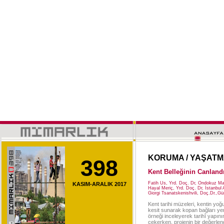
KORUMA / YAŞAT
398
Kent Belleğinin Canland
Fatih Us, Yrd. Doç. Dr, Ondokuz Ma
KASIM-ARALIK 2017
Hayal Meriç, Yrd. Doç. Dr, İstanbul 
Giorgi Tsanatskenishvili, Doç.Dr.,G
Kent tarihi müzeleri, kentin yo
kesit sunarak kopan bağları yen
örneği inceleyerek tarihî yapı
çekerken, projenin bir değerlen