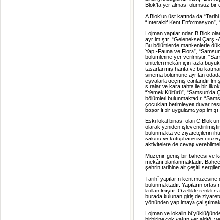
Blok’ta yer alması olumsuz bir d
A Blok’un üst katında da “Tarihi 
“İnteraktif Kent Enformasyon”, “
Lojman yapılarından B Blok ola
ayrılmıştır. “Geleneksel Çarşı-
Bu bölümlerde mankenlerle dükk
Yapı-Fauna ve Flora”, “Samsun’da
bölümlerine yer verilmiştir. “S
üniteleri mekân için fazla büyü
tasarlanmış harita ve bu katmanl
sinema bölümüne ayrılan odada k
eşyalarla geçmiş canlandırılmış
sıralar ve kara tahta ile bir ilk
“Yemek Kültürü”, “Samsun’da Ço
bölümleri bulunmaktadır. “Sam
çocukları betimleyen duvar res
başarılı bir uygulama yapılmıştı
Eski lokal binası olan C Blok’un
olarak yeniden işlevlendirilmişt
bulunmakta ve ziyaretçilerin ih
salonu ve kütüphane ise müzeye 
aktivitelere de cevap verebilmek
Müzenin geniş bir bahçesi ve k
mekânı planlanmaktadır. Bahçed
şehrin tarihine ait çeşitli sergile
Tarihî yapıların kent müzesin
bulunmaktadır. Yapıların ortası
kullanılmıştır. Özellikle renkli 
burada bulunan giriş de ziyaretç
yönünden yapılmaya çalışılmakt
Lojman ve lokalin büyüklüğünde
birbirine çok yakın yer aldığı v