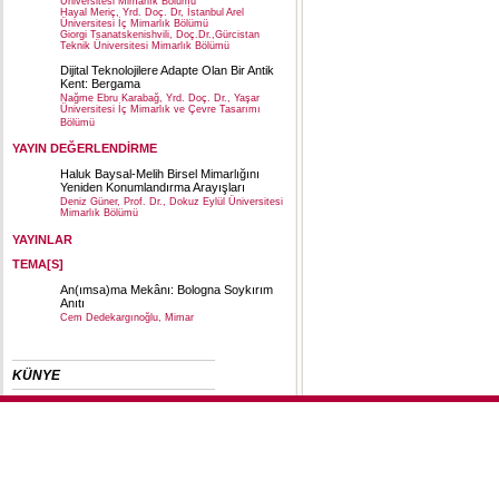
Üniversitesi Mimarlık Bölümü
Hayal Meriç, Yrd. Doç. Dr, İstanbul Arel
Üniversitesi İç Mimarlık Bölümü
Giorgi Tsanatskenishvili, Doç.Dr.,Gürcistan
Teknik Üniversitesi Mimarlık Bölümü
Dijital Teknolojilere Adapte Olan Bir Antik
Kent: Bergama
Nağme Ebru Karabağ, Yrd. Doç. Dr., Yaşar
Üniversitesi İç Mimarlık ve Çevre Tasarımı
Bölümü
YAYIN DEĞERLENDİRME
Haluk Baysal-Melih Birsel Mimarlığını
Yeniden Konumlandırma Arayışları
Deniz Güner, Prof. Dr., Dokuz Eylül Üniversitesi
Mimarlık Bölümü
YAYINLAR
TEMA[S]
An(ımsa)ma Mekânı: Bologna Soykırım
Anıtı
Cem Dedekargınoğlu, Mimar
KÜNYE