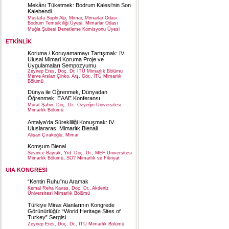
Mekânı Tüketmek: Bodrum Kalesi’nin Son
Kalebendi
Mustafa Suphi Alp, Mimar, Mimarlar Odası
Bodrum Temsilciliği Üyesi, Mimarlar Odası
Muğla Şubesi Denetleme Komisyonu Üyesi
ETKİNLİK
Koruma / Koruyamamayı Tartışmak: IV.
Ulusal Mimari Koruma Proje ve
Uygulamaları Sempozyumu
Zeynep Eres, Doç. Dr, İTÜ Mimarlık Bölümü
Merve Arslan Çinko, Arş. Gör., İTÜ Mimarlık
Bölümü
Dünya ile Öğrenmek, Dünyadan
Öğrenmek: EAAE Konferansı
Murat Şahin, Doç. Dr., Özyeğin Üniversitesi
Mimarlık Bölümü
Antalya’da Sürekliliği Konuşmak: IV.
Uluslararası Mimarlık Bienali
Alişan Çırakoğlu, Mimar
Komşum Bienal
Sevince Bayrak, Yrd. Doç. Dr., MEF Üniversitesi
Mimarlık Bölümü, SO? Mimarlık ve Fikriyat
UIA KONGRESİ
“Kentin Ruhu”nu Aramak
Kemal Reha Kavas, Doç. Dr., Akdeniz
Üniversitesi Mimarlık Bölümü
Türkiye Miras Alanlarının Kongrede
Görünürlüğü: “World Heritage Sites of
Turkey” Sergisi
Zeynep Eres, Doç. Dr., İTÜ Mimarlık Bölümü