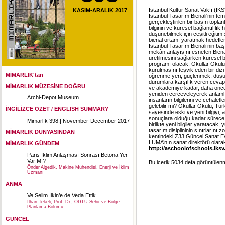
İstanbul Kültür Sanat Vakfı (İK
KASIM-ARALIK 2017
İstanbul Tasarım Bienali'nin te
gerçekleştirilen bir basın toplan
bilginin ve küresel bağlantılılı
düşünebilmek için çeşitli eğitim 
bienal ortamı yaratmak hedefleni
İstanbul Tasarım Bienali’nin ba
mekân anlayışını esneten Bienali
üretilmesini sağlarken küresel 
programı olacak. Okullar Okulu, y
kurulmasını teşvik eden bir diz
MİMARLIK'tan
öğrenme yeri, güçlenmek, düşü
durumlara karşılık veren cevapl
MİMARLIK MÜZESİNE DOĞRU
ve akademiye kadar, daha önce
yeniden çerçeveleyerek anlamlı 
Archi-Depot Museum
insanların bilgilerini ve cehalet
gelebilir mi? Okullar Okulu, Türk
İNGİLİZCE ÖZET / ENGLISH SUMMARY
sayesinde eski ve yeni bilgiyi, 
sonuçlara olduğu kadar sürece 
Mimarlık 398.| November-December 2017
birlikte yeni bilgiler yaratacak,
tasarım disiplininin sınırlarını
MİMARLIK DÜNYASINDAN
kentindeki Z33 Güncel Sanat Evi
LUMA’nın sanat direktörü olarak g
MİMARLIK GÜNDEM
http://aschoolofschools.iksv.
Paris İklim Anlaşması Sonrası Betona Yer
Var Mı?
Bu icerik 5034 defa görüntülenmi
Önder Algedik, Makine Mühendisi, Enerji ve İklim
Uzmanı
ANMA
Ve Selim İlkin’e de Veda Ettik
İlhan Tekeli, Prof. Dr., ODTÜ Şehir ve Bölge
Planlama Bölümü
GÜNCEL