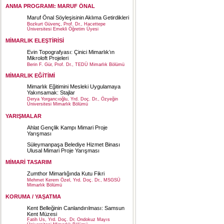
ANMA PROGRAMI: MARUF ÖNAL
Maruf Önal Söyleşisinin Aklıma Getirdikleri
Bozkurt Güvenç, Prof. Dr., Hacettepe
Üniversitesi Emekli Öğretim Üyesi
MİMARLIK ELEŞTİRİSİ
Evin Topografyası: Çinici Mimarlık’ın
Mikroloft Projeleri
Berin F. Gür, Prof. Dr., TEDÜ Mimarlık Bölümü
MİMARLIK EĞİTİMİ
Mimarlık Eğitimini Mesleki Uygulamaya
Yakınsamak: Stajlar
Derya Yorgancıoğlu, Yrd. Doç. Dr., Özyeğin
Üniversitesi Mimarlık Bölümü
YARIŞMALAR
Ahlat Gençlik Kampı Mimari Proje
Yarışması
Süleymanpaşa Belediye Hizmet Binası
Ulusal Mimari Proje Yarışması
MİMARİ TASARIM
Zumthor Mimarlığında Kutu Fikri
Mehmet Kerem Özel, Yrd. Doç. Dr., MSGSÜ
Mimarlık Bölümü
KORUMA / YAŞATMA
Kent Belleğinin Canlandırılması: Samsun
Kent Müzesi
Fatih Us, Yrd. Doç. Dr, Ondokuz Mayıs