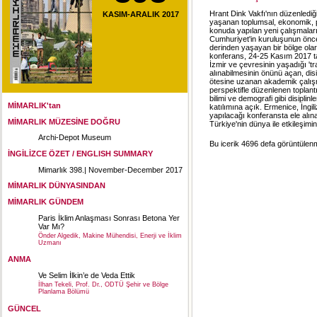
Hrant Dink Vakfı'nın düzenlediğ
KASIM-ARALIK 2017
yaşanan toplumsal, ekonomik, pol
konuda yapılan yeni çalışmaları
Cumhuriyet'in kuruluşunun önce
derinden yaşayan bir bölge ola
konferans, 24-25 Kasım 2017 t
İzmir ve çevresinin yaşadığı 'tr
alınabilmesinin önünü açan, disip
ötesine uzanan akademik çalışma
perspektifle düzenlenen toplantı; 
bilimi ve demografi gibi disipli
MİMARLIK'tan
katılımına açık. Ermenice, İngi
yapılacağı konferansta ele alın
MİMARLIK MÜZESİNE DOĞRU
Türkiye'nin dünya ile etkileşimini
Archi-Depot Museum
Bu icerik 4696 defa görüntülenmi
İNGİLİZCE ÖZET / ENGLISH SUMMARY
Mimarlık 398.| November-December 2017
MİMARLIK DÜNYASINDAN
MİMARLIK GÜNDEM
Paris İklim Anlaşması Sonrası Betona Yer
Var Mı?
Önder Algedik, Makine Mühendisi, Enerji ve İklim
Uzmanı
ANMA
Ve Selim İlkin’e de Veda Ettik
İlhan Tekeli, Prof. Dr., ODTÜ Şehir ve Bölge
Planlama Bölümü
GÜNCEL