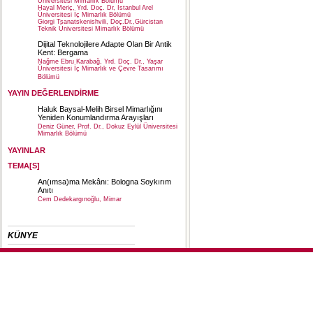
Üniversitesi Mimarlık Bölümü
Hayal Meriç, Yrd. Doç. Dr, İstanbul Arel
Üniversitesi İç Mimarlık Bölümü
Giorgi Tsanatskenishvili, Doç.Dr.,Gürcistan
Teknik Üniversitesi Mimarlık Bölümü
Dijital Teknolojilere Adapte Olan Bir Antik
Kent: Bergama
Nağme Ebru Karabağ, Yrd. Doç. Dr., Yaşar
Üniversitesi İç Mimarlık ve Çevre Tasarımı
Bölümü
YAYIN DEĞERLENDİRME
Haluk Baysal-Melih Birsel Mimarlığını
Yeniden Konumlandırma Arayışları
Deniz Güner, Prof. Dr., Dokuz Eylül Üniversitesi
Mimarlık Bölümü
YAYINLAR
TEMA[S]
An(ımsa)ma Mekânı: Bologna Soykırım
Anıtı
Cem Dedekargınoğlu, Mimar
KÜNYE