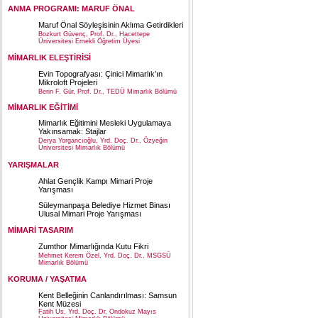
ANMA PROGRAMI: MARUF ÖNAL
Maruf Önal Söyleşisinin Aklıma Getirdikleri
Bozkurt Güvenç, Prof. Dr., Hacettepe
Üniversitesi Emekli Öğretim Üyesi
MİMARLIK ELEŞTİRİSİ
Evin Topografyası: Çinici Mimarlık’ın
Mikroloft Projeleri
Berin F. Gür, Prof. Dr., TEDÜ Mimarlık Bölümü
MİMARLIK EĞİTİMİ
Mimarlık Eğitimini Mesleki Uygulamaya
Yakınsamak: Stajlar
Derya Yorgancıoğlu, Yrd. Doç. Dr., Özyeğin
Üniversitesi Mimarlık Bölümü
YARIŞMALAR
Ahlat Gençlik Kampı Mimari Proje
Yarışması
Süleymanpaşa Belediye Hizmet Binası
Ulusal Mimari Proje Yarışması
MİMARİ TASARIM
Zumthor Mimarlığında Kutu Fikri
Mehmet Kerem Özel, Yrd. Doç. Dr., MSGSÜ
Mimarlık Bölümü
KORUMA / YAŞATMA
Kent Belleğinin Canlandırılması: Samsun
Kent Müzesi
Fatih Us, Yrd. Doç. Dr, Ondokuz Mayıs