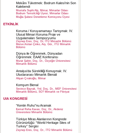
Mekânı Tüketmek: Bodrum Kalesi’nin Son
Kalebendi
Mustafa Suphi Alp, Mimar, Mimarlar Odası
Bodrum Temsilciliği Üyesi, Mimarlar Odası
Muğla Şubesi Denetleme Komisyonu Üyesi
ETKİNLİK
Koruma / Koruyamamayı Tartışmak: IV.
Ulusal Mimari Koruma Proje ve
Uygulamaları Sempozyumu
Zeynep Eres, Doç. Dr, İTÜ Mimarlık Bölümü
Merve Arslan Çinko, Arş. Gör., İTÜ Mimarlık
Bölümü
Dünya ile Öğrenmek, Dünyadan
Öğrenmek: EAAE Konferansı
Murat Şahin, Doç. Dr., Özyeğin Üniversitesi
Mimarlık Bölümü
Antalya’da Sürekliliği Konuşmak: IV.
Uluslararası Mimarlık Bienali
Alişan Çırakoğlu, Mimar
Komşum Bienal
Sevince Bayrak, Yrd. Doç. Dr., MEF Üniversitesi
Mimarlık Bölümü, SO? Mimarlık ve Fikriyat
UIA KONGRESİ
“Kentin Ruhu”nu Aramak
Kemal Reha Kavas, Doç. Dr., Akdeniz
Üniversitesi Mimarlık Bölümü
Türkiye Miras Alanlarının Kongrede
Görünürlüğü: “World Heritage Sites of
Turkey” Sergisi
Zeynep Eres, Doç. Dr., İTÜ Mimarlık Bölümü