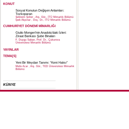
KONUT
Sosyal Konutun Değişen Anlamları:
Tozkoparan
Şebnem Şoher , Arş. Gör., İTÜ Mimarlık Bölümü
İpek Akpınar , Doç. Dr., İTÜ Mimarlık Bölümü
CUMHURİYET DÖNEMİ MİMARLIĞI
Giulio Mongeri’nin Anadolu’daki İzleri:
Ziraat Bankası Şube Binaları
F. Duygu Saban, Prof. Dr., Çukurova
Üniversitesi Mimarlık Bölümü
YAYINLAR
TEMA[S]
Yeni Bir Meydan Tanımı: “Kent Halısı”
Melis Acar , Arş. Gör., TED Üniversitesi Mimarlık
Bölümü
KÜNYE