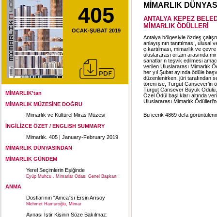
MİMARLIK DÜNYA
405
ANTALYA KEPEZ BELE
MİMARLIK ÖDÜLLERİ
OCAK-ŞUBAT 2019
Antalya bölgesiyle özdeş çalışm
anlayışının tanıtılması, ulusal v
çıkartılması, mimarlık ve çevre 
uluslararası ortam arasında mima
sanatların teşvik edilmesi ama
verilen Uluslararası Mimarlık 
her yıl Şubat ayında ödüle başv
düzenlenirken, jüri tarafından 
töreni ise, Turgut Cansever’in
Turgut Cansever Büyük Ödülü, 
MİMARLIK'tan
Özel Ödül başlıkları altında v
Uluslararası Mimarlık Ödülleri’
MİMARLIK MÜZESİNE DOĞRU
Bu icerik 4869 defa görüntülenmi
Mimarlık ve Kültürel Miras Müzesi
İNGİLİZCE ÖZET / ENGLISH SUMMARY
Mimarlık. 405 | January-February 2019
MİMARLIK DÜNYASINDAN
MİMARLIK GÜNDEM
Yerel Seçimlerin Eşiğinde
Eyüp Muhcu , Mimarlar Odası Genel Başkanı
ANMA
Dostlarının “Amca”sı Ersin Arısoy
Mehmet Hamuroğlu, Mimar
Aynası İştir Kişinin Söze Bakılmaz: