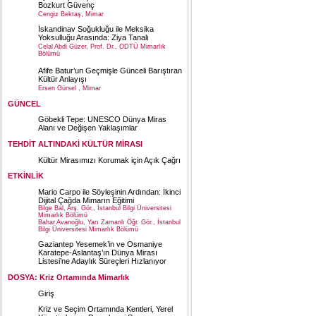
Bozkurt Güvenç
Cengiz Bektaş, Mimar
İskandinav Soğukluğu ile Meksika
Yoksulluğu Arasında: Ziya Tanalı
Celal Abdi Güzer, Prof. Dr., ODTÜ Mimarlık
Bölümü
Afife Batur’un Geçmişle Günceli Barıştıran
Kültür Anlayışı
Ersen Gürsel , Mimar
GÜNCEL
Göbekli Tepe: UNESCO Dünya Miras
Alanı ve Değişen Yaklaşımlar
TEHDİT ALTINDAKİ KÜLTÜR MİRASI
Kültür Mirasımızı Korumak için Açık Çağrı
ETKİNLİK
Mario Carpo ile Söyleşinin Ardından: İkinci
Dijital Çağda Mimarın Eğitimi
Bilge Bal, Arş. Gör., İstanbul Bilgi Üniversitesi
Mimarlık Bölümü
Bahar Avanoğlu, Yarı Zamanlı Öğr. Gör., İstanbul
Bilgi Üniversitesi Mimarlık Bölümü
Gaziantep Yesemek’in ve Osmaniye
Karatepe-Aslantaş’ın Dünya Mirası
Listesi’ne Adaylık Süreçleri Hızlanıyor
DOSYA: Kriz Ortamında Mimarlık
Giriş
Kriz ve Seçim Ortamında Kentleri, Yerel