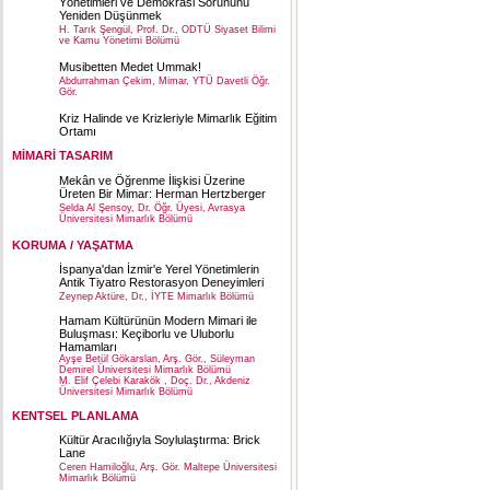
Yönetimleri ve Demokrasi Sorununu
Yeniden Düşünmek
H. Tarık Şengül, Prof. Dr., ODTÜ Siyaset Bilimi
ve Kamu Yönetimi Bölümü
Musibetten Medet Ummak!
Abdurrahman Çekim, Mimar, YTÜ Davetli Öğr.
Gör.
Kriz Halinde ve Krizleriyle Mimarlık Eğitim
Ortamı
MİMARİ TASARIM
Mekân ve Öğrenme İlişkisi Üzerine
Üreten Bir Mimar: Herman Hertzberger
Selda Al Şensoy, Dr. Öğr. Üyesi, Avrasya
Üniversitesi Mimarlık Bölümü
KORUMA / YAŞATMA
İspanya'dan İzmir'e Yerel Yönetimlerin
Antik Tiyatro Restorasyon Deneyimleri
Zeynep Aktüre, Dr., İYTE Mimarlık Bölümü
Hamam Kültürünün Modern Mimari ile
Buluşması: Keçiborlu ve Uluborlu
Hamamları
Ayşe Betül Gökarslan, Arş. Gör., Süleyman
Demirel Üniversitesi Mimarlık Bölümü
M. Elif Çelebi Karakök , Doç. Dr., Akdeniz
Üniversitesi Mimarlık Bölümü
KENTSEL PLANLAMA
Kültür Aracılığıyla Soylulaştırma: Brick
Lane
Ceren Hamiloğlu, Arş. Gör. Maltepe Üniversitesi
Mimarlık Bölümü