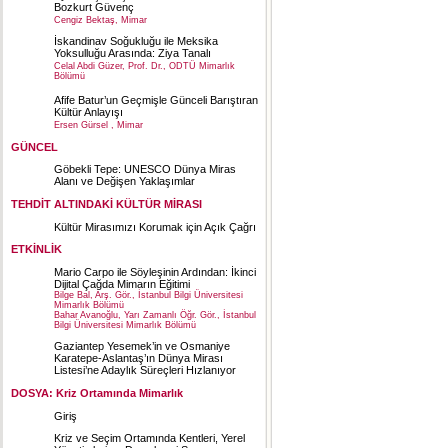
Bozkurt Güvenç
Cengiz Bektaş, Mimar
İskandinav Soğukluğu ile Meksika
Yoksulluğu Arasında: Ziya Tanalı
Celal Abdi Güzer, Prof. Dr., ODTÜ Mimarlık
Bölümü
Afife Batur’un Geçmişle Günceli Barıştıran
Kültür Anlayışı
Ersen Gürsel , Mimar
GÜNCEL
Göbekli Tepe: UNESCO Dünya Miras
Alanı ve Değişen Yaklaşımlar
TEHDİT ALTINDAKİ KÜLTÜR MİRASI
Kültür Mirasımızı Korumak için Açık Çağrı
ETKİNLİK
Mario Carpo ile Söyleşinin Ardından: İkinci
Dijital Çağda Mimarın Eğitimi
Bilge Bal, Arş. Gör., İstanbul Bilgi Üniversitesi
Mimarlık Bölümü
Bahar Avanoğlu, Yarı Zamanlı Öğr. Gör., İstanbul
Bilgi Üniversitesi Mimarlık Bölümü
Gaziantep Yesemek’in ve Osmaniye
Karatepe-Aslantaş’ın Dünya Mirası
Listesi’ne Adaylık Süreçleri Hızlanıyor
DOSYA: Kriz Ortamında Mimarlık
Giriş
Kriz ve Seçim Ortamında Kentleri, Yerel