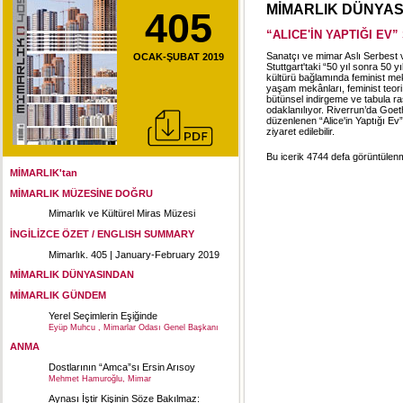
MİMARLIK DÜNYA
405
“ALICE'İN YAPTIĞI EV”
Sanatçı ve mimar Aslı Serbest
OCAK-ŞUBAT 2019
Stuttgart'taki “50 yıl sonra 50
kültürü bağlamında feminist mek
yaşam mekânları, feminist teori 
bütünsel indirgeme ve tabula ra
odaklanılıyor. Riverrun’da Goet
düzenlenen “Alice'in Yaptığı Ev”
ziyaret edilebilir.
Bu icerik 4744 defa görüntülenmi
MİMARLIK'tan
MİMARLIK MÜZESİNE DOĞRU
Mimarlık ve Kültürel Miras Müzesi
İNGİLİZCE ÖZET / ENGLISH SUMMARY
Mimarlık. 405 | January-February 2019
MİMARLIK DÜNYASINDAN
MİMARLIK GÜNDEM
Yerel Seçimlerin Eşiğinde
Eyüp Muhcu , Mimarlar Odası Genel Başkanı
ANMA
Dostlarının “Amca”sı Ersin Arısoy
Mehmet Hamuroğlu, Mimar
Aynası İştir Kişinin Söze Bakılmaz: