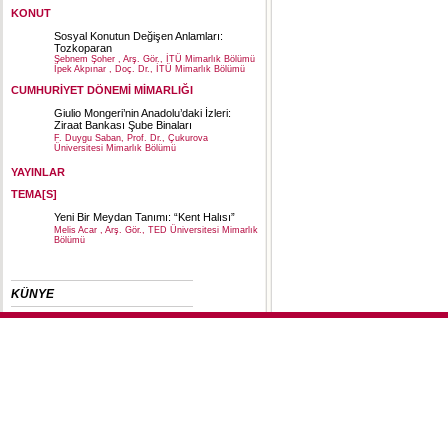
KONUT
Sosyal Konutun Değişen Anlamları:
Tozkoparan
Şebnem Şoher , Arş. Gör., İTÜ Mimarlık Bölümü
İpek Akpınar , Doç. Dr., İTÜ Mimarlık Bölümü
CUMHURİYET DÖNEMİ MİMARLIĞI
Giulio Mongeri’nin Anadolu’daki İzleri:
Ziraat Bankası Şube Binaları
F. Duygu Saban, Prof. Dr., Çukurova
Üniversitesi Mimarlık Bölümü
YAYINLAR
TEMA[S]
Yeni Bir Meydan Tanımı: “Kent Halısı”
Melis Acar , Arş. Gör., TED Üniversitesi Mimarlık
Bölümü
KÜNYE