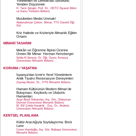
Yönetimleri ve Demokrasi Sorununu
Yeniden Düşünmek
H. Tarık Şengül, Prof. Dr., ODTÜ Siyaset Bilimi
ve Kamu Yönetimi Bölümü
Musibetten Medet Ummak!
Abdurrahman Çekim, Mimar, YTÜ Davetli Öğr.
Gör.
Kriz Halinde ve Krizleriyle Mimarlık Eğitim
Ortamı
MİMARİ TASARIM
Mekân ve Öğrenme İlişkisi Üzerine
Üreten Bir Mimar: Herman Hertzberger
Selda Al Şensoy, Dr. Öğr. Üyesi, Avrasya
Üniversitesi Mimarlık Bölümü
KORUMA / YAŞATMA
İspanya'dan İzmir'e Yerel Yönetimlerin
Antik Tiyatro Restorasyon Deneyimleri
Zeynep Aktüre, Dr., İYTE Mimarlık Bölümü
Hamam Kültürünün Modern Mimari ile
Buluşması: Keçiborlu ve Uluborlu
Hamamları
Ayşe Betül Gökarslan, Arş. Gör., Süleyman
Demirel Üniversitesi Mimarlık Bölümü
M. Elif Çelebi Karakök , Doç. Dr., Akdeniz
Üniversitesi Mimarlık Bölümü
KENTSEL PLANLAMA
Kültür Aracılığıyla Soylulaştırma: Brick
Lane
Ceren Hamiloğlu, Arş. Gör. Maltepe Üniversitesi
Mimarlık Bölümü