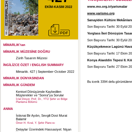
www.mo.org.tr/yarismalar
EKİM-KASIM 2022
www.yarismo.org
Sanayiden Kültüre Mekânları
Son Başvuru Tarihi: 30 Eylül 2
Yorglass İleri Dönüşüm Tasa
Son Başvuru Tarihi: 30 Eylül 2
MİMARLIK'tan
Küçükçekmece Lagünü Havzası
MİMARLIK MÜZESİNE DOĞRU
Son Başvuru Tarihi: 17 Ekim 2
Zürih Tasarım Müzesi
Konya Alaeddin Tepesi II. Kıl
İNGİLİZCE ÖZET / ENGLISH SUMMARY
Son Başvuru Tarihi: 27 Ekim 2
Mimarlık. 427 | September-October 2022
MİMARLIK DÜNYASINDAN
Bu icerik 3394 defa görüntülenmi
MİMARLIK GÜNDEM
Kentsel Dönüşümde Kaybedilen
Müşterekler ve “Sonra”ya Sorular
İclal Dinçer, Prof. Dr., YTÜ Şehir ve Bölge
Planlama Bölümü
ANMA
İstisnai Bir Aydın, Sevgili Dost Murat
Balamir
Ömer H. Kıral, Y. Şehir Plancısı
Detaylar Üzerindeki Hassasiyet: Nişan