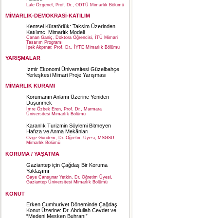
Lale Özgenel, Prof. Dr., ODTÜ Mimarlık Bölümü
MİMARLIK-DEMOKRASİ-KATILIM
Kentsel Küratörlük: Taksim Üzerinden
Katılımcı Mimarlık Modeli
Canan Ganiç, Doktora Öğrencisi, İTÜ Mimari
Tasarım Programı
İpek Akpınar, Prof. Dr., İYTE Mimarlık Bölümü
YARIŞMALAR
İzmir Ekonomi Üniversitesi Güzelbahçe
Yerleşkesi Mimari Proje Yarışması
MİMARLIK KURAMI
Korumanın Anlamı Üzerine Yeniden
Düşünmek
İmre Özbek Eren, Prof. Dr., Marmara
Üniversitesi Mimarlık Bölümü
Karanlık Turizmin Söylemi Bitmeyen
Hafıza ve Anma Mekânları
Özge Gündem, Dr. Öğretim Üyesi, MSGSÜ
Mimarlık Bölümü
KORUMA / YAŞATMA
Gaziantep için Çağdaş Bir Koruma
Yaklaşımı
Gaye Cansunar Yetkin, Dr. Öğretim Üyesi,
Gaziantep Üniversitesi Mimarlık Bölümü
KONUT
Erken Cumhuriyet Döneminde Çağdaş
Konut Üzerine: Dr. Abdullah Cevdet ve
“Medeni Mesken Buhranı”