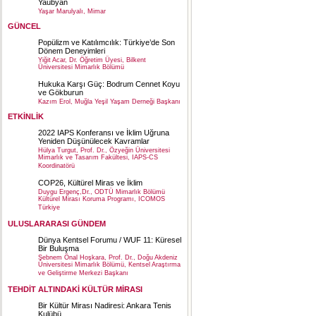
Yaubyan
Yaşar Marulyalı, Mimar
GÜNCEL
Popülizm ve Katılımcılık: Türkiye’de Son
Dönem Deneyimleri
Yiğit Acar, Dr. Öğretim Üyesi, Bilkent
Üniversitesi Mimarlık Bölümü
Hukuka Karşı Güç: Bodrum Cennet Koyu
ve Gökburun
Kazım Erol, Muğla Yeşil Yaşam Derneği Başkanı
ETKİNLİK
2022 IAPS Konferansı ve İklim Uğruna
Yeniden Düşünülecek Kavramlar
Hülya Turgut, Prof. Dr., Özyeğin Üniversitesi
Mimarlık ve Tasarım Fakültesi, IAPS-CS
Koordinatörü
COP26, Kültürel Miras ve İklim
Duygu Ergenç,Dr., ODTÜ Mimarlık Bölümü
Kültürel Mirası Koruma Programı, ICOMOS
Türkiye
ULUSLARARASI GÜNDEM
Dünya Kentsel Forumu / WUF 11: Küresel
Bir Buluşma
Şebnem Önal Hoşkara, Prof. Dr., Doğu Akdeniz
Üniversitesi Mimarlık Bölümü, Kentsel Araştırma
ve Geliştirme Merkezi Başkanı
TEHDİT ALTINDAKİ KÜLTÜR MİRASI
Bir Kültür Mirası Nadiresi: Ankara Tenis
Kulübü