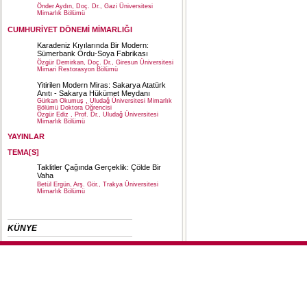
Önder Aydın, Doç. Dr., Gazi Üniversitesi
Mimarlık Bölümü
CUMHURİYET DÖNEMİ MİMARLIĞI
Karadeniz Kıyılarında Bir Modern:
Sümerbank Ordu-Soya Fabrikası
Özgür Demirkan, Doç. Dr., Giresun Üniversitesi
Mimari Restorasyon Bölümü
Yitirilen Modern Miras: Sakarya Atatürk
Anıtı - Sakarya Hükümet Meydanı
Gürkan Okumuş , Uludağ Üniversitesi Mimarlık
Bölümü Doktora Öğrencisi
Özgür Ediz , Prof. Dr., Uludağ Üniversitesi
Mimarlık Bölümü
YAYINLAR
TEMA[S]
Taklitler Çağında Gerçeklik: Çölde Bir
Vaha
Betül Ergün, Arş. Gör., Trakya Üniversitesi
Mimarlık Bölümü
KÜNYE