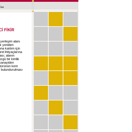
 FİKİR
yerleşim alanı
ak yeniden
na katılım için
el ihtiyaçlarına
ası; alanın
zgü bir kimlik
 “sanayiden
ltürünün kent
e bulundurulması