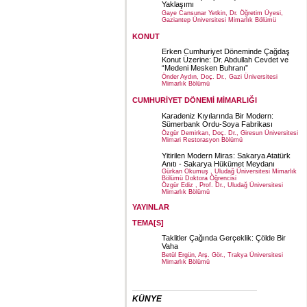
Yaklaşımı
Gaye Cansunar Yetkin, Dr. Öğretim Üyesi,
Gaziantep Üniversitesi Mimarlık Bölümü
KONUT
Erken Cumhuriyet Döneminde Çağdaş
Konut Üzerine: Dr. Abdullah Cevdet ve
“Medeni Mesken Buhranı”
Önder Aydın, Doç. Dr., Gazi Üniversitesi
Mimarlık Bölümü
CUMHURİYET DÖNEMİ MİMARLIĞI
Karadeniz Kıyılarında Bir Modern:
Sümerbank Ordu-Soya Fabrikası
Özgür Demirkan, Doç. Dr., Giresun Üniversitesi
Mimari Restorasyon Bölümü
Yitirilen Modern Miras: Sakarya Atatürk
Anıtı - Sakarya Hükümet Meydanı
Gürkan Okumuş , Uludağ Üniversitesi Mimarlık
Bölümü Doktora Öğrencisi
Özgür Ediz , Prof. Dr., Uludağ Üniversitesi
Mimarlık Bölümü
YAYINLAR
TEMA[S]
Taklitler Çağında Gerçeklik: Çölde Bir
Vaha
Betül Ergün, Arş. Gör., Trakya Üniversitesi
Mimarlık Bölümü
KÜNYE