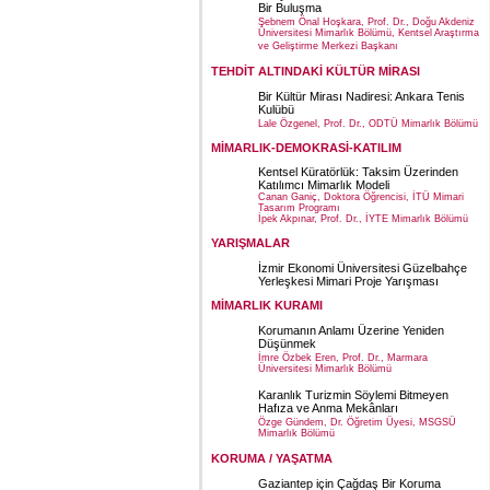
Bir Buluşma
Şebnem Önal Hoşkara, Prof. Dr., Doğu Akdeniz
Üniversitesi Mimarlık Bölümü, Kentsel Araştırma
ve Geliştirme Merkezi Başkanı
TEHDİT ALTINDAKİ KÜLTÜR MİRASI
Bir Kültür Mirası Nadiresi: Ankara Tenis
Kulübü
Lale Özgenel, Prof. Dr., ODTÜ Mimarlık Bölümü
MİMARLIK-DEMOKRASİ-KATILIM
Kentsel Küratörlük: Taksim Üzerinden
Katılımcı Mimarlık Modeli
Canan Ganiç, Doktora Öğrencisi, İTÜ Mimari
Tasarım Programı
İpek Akpınar, Prof. Dr., İYTE Mimarlık Bölümü
YARIŞMALAR
İzmir Ekonomi Üniversitesi Güzelbahçe
Yerleşkesi Mimari Proje Yarışması
MİMARLIK KURAMI
Korumanın Anlamı Üzerine Yeniden
Düşünmek
İmre Özbek Eren, Prof. Dr., Marmara
Üniversitesi Mimarlık Bölümü
Karanlık Turizmin Söylemi Bitmeyen
Hafıza ve Anma Mekânları
Özge Gündem, Dr. Öğretim Üyesi, MSGSÜ
Mimarlık Bölümü
KORUMA / YAŞATMA
Gaziantep için Çağdaş Bir Koruma