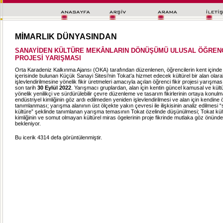
MİMARLIK DÜNYASINDAN
SANAYİDEN KÜLTÜRE MEKÂNLARIN DÖNÜŞÜMÜ ULUSAL ÖĞRENCİ
PROJESİ YARIŞMASI
Orta Karadeniz Kalkınma Ajansı (OKA) tarafından düzenlenen, öğrencilerin kent içinde 
içerisinde bulunan Küçük Sanayi Sitesi’nin Tokat’a hizmet edecek kültürel bir alan olar
işlevlendirilmesine yönelik fikir üretmeleri amacıyla açılan öğrenci fikir projesi yarışması
son tarih
30 Eylül 2022
. Yarışmacı gruplardan, alan için kentin güncel kamusal ve kültür
yönelik yenilikçi ve sürdürülebilir çevre düzenleme ve tasarım fikirlerinin ortaya konulm
endüstriyel kimliğinin göz ardı edilmeden yeniden işlevlendirilmesi ve alan için kendine ö
tanımlanması; yarışma alanının üst ölçekte yakın çevresi ile ilişkisinin analiz edilmesi
kültüre” şeklinde tanımlanan yarışma temasının Tokat özelinde düşünülmesi; Tokat kü
kimliğinin ve somut olmayan kültürel miras ögelerinin proje fikrinde mutlaka göz önünd
bekleniyor.
Bu icerik 4314 defa görüntülenmiştir.