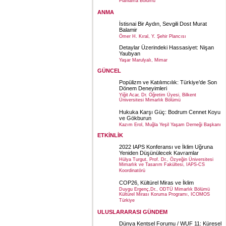
Planlama Bölümü
ANMA
İstisnai Bir Aydın, Sevgili Dost Murat
Balamir
Ömer H. Kıral, Y. Şehir Plancısı
Detaylar Üzerindeki Hassasiyet: Nişan
Yaubyan
Yaşar Marulyalı, Mimar
GÜNCEL
Popülizm ve Katılımcılık: Türkiye’de Son
Dönem Deneyimleri
Yiğit Acar, Dr. Öğretim Üyesi, Bilkent
Üniversitesi Mimarlık Bölümü
Hukuka Karşı Güç: Bodrum Cennet Koyu
ve Gökburun
Kazım Erol, Muğla Yeşil Yaşam Derneği Başkanı
ETKİNLİK
2022 IAPS Konferansı ve İklim Uğruna
Yeniden Düşünülecek Kavramlar
Hülya Turgut, Prof. Dr., Özyeğin Üniversitesi
Mimarlık ve Tasarım Fakültesi, IAPS-CS
Koordinatörü
COP26, Kültürel Miras ve İklim
Duygu Ergenç,Dr., ODTÜ Mimarlık Bölümü
Kültürel Mirası Koruma Programı, ICOMOS
Türkiye
ULUSLARARASI GÜNDEM
Dünya Kentsel Forumu / WUF 11: Küresel