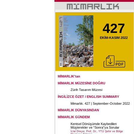
427
EKİM-KASIM 2022
MİMARLIK'tan
MİMARLIK MÜZESİNE DOĞRU
Zürih Tasarım Müzesi
İNGİLİZCE ÖZET / ENGLISH SUMMARY
Mimarlık. 427 | September-October 2022
MİMARLIK DÜNYASINDAN
MİMARLIK GÜNDEM
Kentsel Dönüşümde Kaybedilen
Müşterekler ve “Sonra”ya Sorular
İclal Dinçer, Prof. Dr., YTÜ Şehir ve Bölge