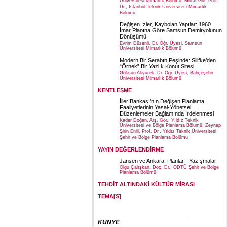
Üniversitesi Mimarlık Bölümü; Murat Gül, Prof.
Dr., İstanbul Teknik Üniversitesi Mimarlık
Bölümü
Değişen İzler, Kaybolan Yapılar: 1960
İmar Planına Göre Samsun Demiryolunun
Dönüşümü
Evrim Düzenli, Dr. Öğr. Üyesi, Samsun
Üniversitesi Mimarlık Bölümü
Modern Bir Serabın Peşinde: Silifke’den
“Örnek” Bir Yazlık Konut Sitesi
Göksun Akyürek, Dr. Öğr. Üyesi, Bahçeşehir
Üniversitesi Mimarlık Bölümü
KENTLEŞME
İller Bankası’nın Değişen Planlama
Faaliyetlerinin Yasal-Yönetsel
Düzenlemeler Bağlamında İrdelenmesi
Kader Doğan, Arş. Gör., Yıldız Teknik
Üniversitesi ve Bölge Planlama Bölümü; Zeynep
Şirin Enlil, Prof. Dr., Yıldız Teknik Üniversitesi
Şehir ve Bölge Planlama Bölümü
YAYIN DEĞERLENDİRME
Jansen ve Ankara: Planlar - Yazışmalar
Olgu Çalışkan, Doç. Dr., ODTÜ Şehir ve Bölge
Planlama Bölümü
TEHDİT ALTINDAKİ KÜLTÜR MİRASI
TEMA[S]
KÜNYE