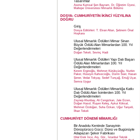
Tasarımlar
Asena Kumsal Şen Bayram, Dr. Öğretim Üyesi,
Maltepe Üniversitesi Mimarlık Bölümü
DOSYA: CUMHURİYETİN İKİNCİ YÜZYILINA
DOĞRU
Giriş
Dosya Editörleri: T. Elvan Altan, Şebnem Önal
Hoşkara
Ulusal Mimarlık Ödülleri Mimar Sinan
Büyük Ödülü Alan Mimarlardan 100. Yıl
Değerlendirmeleri
Doğan Tekeli, Sevinç Hadi
Ulusal Mimarlık Ödülleri Yapı Dalı Başarı
Ödülü Alan Mimarlardan 100. Yıl
Değerlendirmeleri
Kerem Erginoğlu, Mehmet Kütükçüoğlu, Nurbin
Paker, Hüseyin Kahvecioğlu, Dürrin Süer, Hasan
Şener, Vedat Tokyay, Sedef Tunçağ, Ertuğ Uçar,
Semra Uygur
Ulusal Mimarlık Ödülleri Mimarlığa Katkı
Dalı Ödülü Alan İsimlerden 100. Yıl
Değerlendirmeleri
Zeynep Ahunbay, Ali Cengizkan, Jale Erzen,
Doğan Hasol, Ruşen Keleş, Aykut Köksal,
Mehmet Özdoğan, Suha Özkan, Uğur Tanyeli,
İlhan Tekeli
CUMHURİYET DÖNEMİ MİMARLIĞI
Bir Anadolu Kentinde Sanayinin
Dönüştürücü Gücü: Dünü ve Bugünüyle
Adapazarı Şeker Fabrikası
Hilal Erek İnce, Arş. Gör., İstanbul Teknik