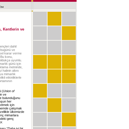
 Kentlerin ve
ençleri dahil
in bugünü ve
tsel karar verme
. Bu konu,
e oldukça uyumlu.
arlık günü için
ıklama metninde,
halinin altını
nya mimarlık
li etkinliklerle
ortamının
i (
Union of
in ve
ide bulunduğunu
luşun her
 etmek için
önemde çalışmak
ellikle ülkemizde
genç mimarlara
mdeki genç
or.
ası “Daha iyi bir