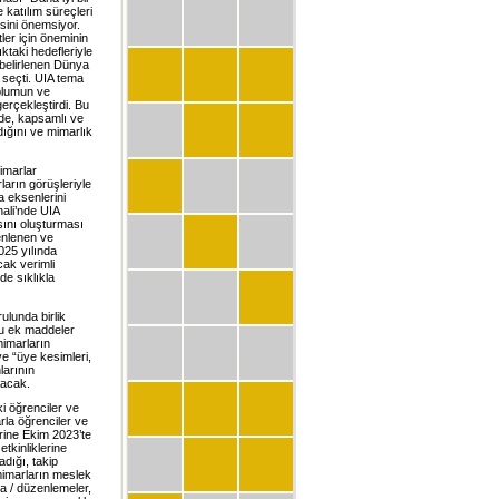
e katılım süreçleri
sini önemsiyor.
ler için öneminin
ıktaki hedefleriyle
 belirlenen Dünya
seçti. UIA tema
oplumun ve
gerçekleştirdi. Bu
lde, kapsamlı ve
rdığını ve mimarlık
imarlar
arın görüşleriyle
 eksenlerini
ali’nde UIA
sını oluşturması
enlenen ve
025 yılında
cak verimli
de sıklıkla
lunda birlik
bu ek maddeler
mimarların
ve “üye kesimleri,
larının
lacak.
 öğrenciler ve
rla öğrenciler ve
rine Ekim 2023’te
etkinliklerine
adığı, takip
 mimarların meslek
ma / düzenlemeler,