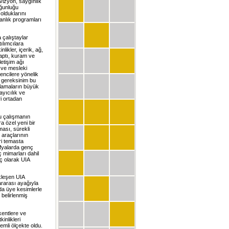
, vizyon, saygınlık
oğunluğu
olduklarını
manlık programları
 çalıştaylar
tılımcılara
nlikler, içerik, ağ,
yaptı, kuram ve
letişim ağı
i ve mesleki
rencilere yönelik
n gereksinim bu
gulamaların büyük
ayıcılık ve
ri ortadan
bu çalışmanın
a özel yeni bir
ması, sürekli
 araçlarının
eri temasta
afyalarda genç
ç mimarları dahil
ç olarak UIA
kleşen UIA
ararası ayağıyla
da üye kesimlerle
 belirlenmiş
kentlere ve
inlikleri
emli ölçekte oldu.