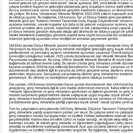
kentsel gelecek için gençleri dahil etmek” olarak açıklandı. BM, yerel liderlik fırsatları v
yoluyla kentlerin bugünü ve geleceğini planlamada genç kuşakların sürece dahil edilme
Ayrıca, kentsel karar verme süreçlerine gençlerin katılımının kapsayıcı ve dirençli kent
altı çiziliyor. Bu konu, Uluslararası Mimarlar Birliği’nin 2023-2026 yıllarını kapsayan aral
de oldukça uyumlu. Bu bağlamda, UIA konseyi, her yıl Dünya Habitat günü paralelinde
Mimarlık günü için “Katılımcı Kentsel Tasarımda Genç Kuşağı Güçlendirmek” temasını 
açıklama metninde, sonraki kuşaklar için daha iyi bir gelecek vurgusunun açılımını, t
çevrenin iyi halinin altını çizerek, toplumsal adalet ve etik yaklaşımlara vurgu yaparak 
yıl dünya mimarlık gününün dünyada olduğu gibi ülkemizde de oldukça yaygın bir şeki
nitelikli etkinliklerle kutlandığını görmenin isabetli tema seçimi konusunda bizi mutlandı
ortamının geleceği açısından umut verdiğini de anmadan geçmemek gerekir.
UIA Ekim ayında Dünya Mimarlık gününü kutlamak için yayımladığı mesajında Genç M
Yarışmasını da duyurdu. Bu yarışma mimarlık mesleğinin geleceğini genç kuşak mimarl
şekillendirmek ve yeni bakış açılarını serimlemek açısından yaşamsal. Önemli tartışma
içereceğini umduğumuz katkılar, 2025 yılında düzenlenecek olan Venedik Mimarlık Bien
Pavyonunda sergilenecek. Bu sergi, UIA’nın Venedik Mimarlık Bienali’ne ilk resmi katkı
bağlamında da tarihsel öneme sahip. Bu takvim yılında genç mimarlara yönelik düzenl
kazanan projelerin 2026’da inşa edileceği Barselona’nın “Kör Duvarlar” yarışması ve 2
düzenlenecek olan afetlerle ilgili iki yarışma da UIA’nın gençlerle temas alanlarını artıra
platformları oluşturuyor. Sonuçlanan yarışmalarda ülkemiz genç mimarlarının isimlerini 
görmekteyiz. Bu ülkemiz ve mesleğimizin geleceği adına oldukça sevindirici.
Öte yandan, UIA Konseyi önümüzdeki Kasım ayında düzenlenecek olan UIA Genel Kuru
amaçlarına, genç mimarlarla ilgili iki yeni madde eklenmesini önerecek. Kabul edilirse 
“mimarlık öğrencilerinin ve genç mimarların gereksinim ve ilgilerini gözetmek ve genç 
mesleki kariyerlerini geliştirmelerine olanak sağlayacak uygun koşulları teşvik etmek” 
genç mimarların kendi kuruluşlarının yönetimine katılımına izin vermeye ve UIA misyon
yürütülmesinde genç mimarlarla işbirliği yapmaya teşvik etmek” olarak tüzükte yerini a
Tüm bu çalışmaların arka planında UIA Genç Mimarlar Düşünce Takımının Türkiye’deki
genç mimarlarla yaptığı araştırmanın çıktıları yer alıyor. Bu çalışma anket ve çalıştayla
genç mimarların meslek kuruluşlarından ve özellikle UIA’dan beklentilerini anlamak üze
gerçekleştirildi. Katılımcılara öncelikle UIA'yı ne kadar tanıdığı, ne ölçüde takip ettiği ve 
katılımları soruldu. İlk izlenim genç mimarlar ve öğrencilerin çoğunluğunun UIA’yı tanım
etmediği ve etkinliklerine katılmadığı yönündeydi. Açık uçlu sorularla öğrenci ve genç
örgütlerinden ve özellikle UIA’dan beklentileri araştırıldı. Bu bağlamda, mesleki uygula