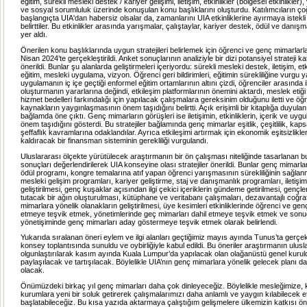
eğitim, sürekli mesleki destek / kariyer gelişimi, iletişim, etkinlikler (bölgesel etkinlikler)
ve sosyal sorumluluk üzerinde konuşulan konu başlıklarını oluşturdu. Katılımcıların ç
başlangıçta UIA'dan habersiz olsalar da, zamanlarını UIA etkinliklerine ayırmaya istekli 
belirttiler. Bu etkinlikler arasında yarışmalar, çalıştaylar, kariyer destek, ödül ve danış
yer aldı.
Önerilen konu başlıklarında uygun stratejileri belirlemek için öğrenci ve genç mimarlarla
Nisan 2024’te gerçekleştirildi. Anket sonuçlarının analiziyle bir dizi potansiyel strateji ka
önerildi. Bunlar şu alanlarda geliştirmeleri içeriyordu: sürekli mesleki destek, iletişim, etki
eğitim, mesleki uygulama, vizyon. Öğrenci geri bildirimleri, eğitimin sürekliliğine vurgu 
uygulamanın iç içe geçtiği enformel eğitim ortamlarının altını çizdi, öğrenciler arasında i
oluşturmanın yararlarına değindi, etkileşim platformlarının önemini aktardı, meslek etiğ
hizmet bedelleri farkındalığı için yapılacak çalışmalara gereksinim olduğunu iletti ve öğ
kaynakların yaygınlaşmasının önem taşıdığını belirtti. Açık erişimli bir kitaplığa duyula
bağlamda öne çıktı. Genç mimarların görüşleri ise iletişimin, etkinliklerin, içerik ve uy
önem taşıdığını gösterdi. Bu stratejiler bağlamında genç mimarlar eşitlik, çeşitlilik, kaps
şeffaflık kavramlarına odaklandılar. Ayrıca etkileşimi artırmak için ekonomik eşitsizlikle
kaldıracak bir finansman sisteminin gerekliliği vurgulandı.
Uluslararası ölçekte yürütülecek araştırmanın bir ön çalışması niteliğinde tasarlanan 
sonuçları değerlendirilerek UIA konseyine olası stratejiler önerildi. Bunlar genç mimarlar
ödül programı, kongre temalarına atıf yapan öğrenci yarışmasının sürekliliğinin sağlan
mesleki gelişim programları, kariyer geliştirme, staj ve danışmanlık programları, iletişim
geliştirilmesi, genç kuşaklar açısından ilgi çekici içeriklerin gündeme getirilmesi, gençl
tutacak bir ağın oluşturulması, kütüphane ve veritabanı çalışmaları, dezavantajlı coğr
mimarlara yönelik olanakların geliştirilmesi, üye kesimleri etkinliklerinde öğrenci ve gen
etmeye teşvik etmek, yönetimlerinde geç mimarları dahil etmeye teşvik etmek ve sonu
yönetişiminde genç mimarları aday göstermeye teşvik etmek olarak belirlendi.
Yukarıda sıralanan öneri eylem ve ilgi alanları geçtiğimiz mayıs ayında Tunus’ta gerçe
konsey toplantısında sunuldu ve oybirliğiyle kabul edildi. Bu öneriler araştırmanın ulusl
olgunlaştırılarak kasım ayında Kuala Lumpur’da yapılacak olan olağanüstü genel kurul
paylaşılacak ve tartışılacak. Böylelikle UIA’nın genç mimarlara yönelik gelecek planı da
olacak.
Önümüzdeki birkaç yıl genç mimarları daha çok dinleyeceğiz. Böylelikle mesleğimize, 
kurumlara yeni bir soluk getirerek çalışmalarımızı daha anlamlı ve yaygın kılabilecek etk
başlatabileceğiz. Bu kısa yazıda aktarmaya çalıştığım gelişmelere ülkemizin katkısı ön