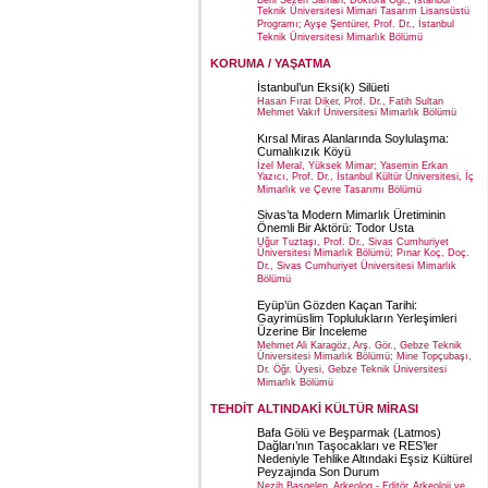
Teknik Üniversitesi Mimari Tasarım Lisansüstü
Programı; Ayşe Şentürer, Prof. Dr., İstanbul
Teknik Üniversitesi Mimarlık Bölümü
KORUMA / YAŞATMA
İstanbul’un Eksi(k) Silüeti
Hasan Fırat Diker, Prof. Dr., Fatih Sultan
Mehmet Vakıf Üniversitesi Mimarlık Bölümü
Kırsal Miras Alanlarında Soylulaşma:
Cumalıkızık Köyü
İzel Meral, Yüksek Mimar; Yasemin Erkan
Yazıcı, Prof. Dr., İstanbul Kültür Üniversitesi, İç
Mimarlık ve Çevre Tasarımı Bölümü
Sivas’ta Modern Mimarlık Üretiminin
Önemli Bir Aktörü: Todor Usta
Uğur Tuztaşı, Prof. Dr., Sivas Cumhuriyet
Üniversitesi Mimarlık Bölümü; Pınar Koç, Doç.
Dr., Sivas Cumhuriyet Üniversitesi Mimarlık
Bölümü
Eyüp’ün Gözden Kaçan Tarihi:
Gayrimüslim Toplulukların Yerleşimleri
Üzerine Bir İnceleme
Mehmet Ali Karagöz, Arş. Gör., Gebze Teknik
Üniversitesi Mimarlık Bölümü; Mine Topçubaşı,
Dr. Öğr. Üyesi, Gebze Teknik Üniversitesi
Mimarlık Bölümü
TEHDİT ALTINDAKİ KÜLTÜR MİRASI
Bafa Gölü ve Beşparmak (Latmos)
Dağları’nın Taşocakları ve RES’ler
Nedeniyle Tehlike Altındaki Eşsiz Kültürel
Peyzajında Son Durum
Nezih Başgelen, Arkeolog - Editör, Arkeoloji ve