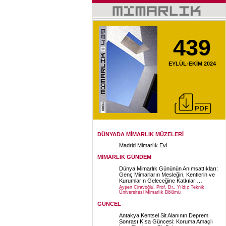
439
EYLÜL-EKİM 2024
DÜNYADA MİMARLIK MÜZELERİ
Madrid Mimarlık Evi
MİMARLIK GÜNDEM
Dünya Mimarlık Gününün Anımsattıkları:
Genç Mimarların Mesleğin, Kentlerin ve
Kurumların Geleceğine Katkıları…
Ayşen Ciravoğlu, Prof. Dr., Yıldız Teknik
Üniversitesi Mimarlık Bölümü
GÜNCEL
Antakya Kentsel Sit Alanının Deprem
Sonrası Kısa Güncesi: Koruma Amaçlı