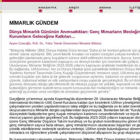
MİMARLIK GÜNDEM
Dünya Mimarlık Gününün Anımsattıkları: Genç Mimarların Mesleğin,
Kurumların Geleceğine Katkıları…
Ayşen Ciravoğlu, Prof. Dr., Yıldız Teknik Üniversitesi Mimarlık Bölümü
“Birleşmiş Milletler (BM) Dünya Habitat Günü teması ‘Daha iyi bir kentsel gelecek için g
etmek’ olarak açıklandı. BM, yerel liderlik fırsatları ve katılım süreçleri yoluyla kentler
geleceğini planlamada genç kuşakların sürece dahil edilmesini önemsiyor. Ayrıca, ken
süreçlerine gençlerin katılımının kapsayıcı ve dirençli kentler için öneminin altı çiziliyor
Uluslararası Mimarlar Birliği’nin 2023-2026 yıllarını kapsayan aralıktaki hedefleriyle d
Bu bağlamda, UIA konseyi, her yıl Dünya Habitat günü paralelinde belirlenen Dünya Mim
‘Katılımcı Kentsel Tasarımda Genç Kuşağı Güçlendirmek’ temasını seçti. UIA tema aç
sonraki kuşaklar için daha iyi bir gelecek vurgusunun açılımını, toplumun ve çevrenin iyi 
çizerek, toplumsal adalet ve etik yaklaşımlara vurgu yaparak gerçekleştirdi. Bu yıl dü
gününün dünyada olduğu gibi ülkemizde de oldukça yaygın bir şekilde, kapsamlı ve nitelik
kutlandığını görmenin isabetli tema seçimi konusunda bizi mutlandırdığını ve mimarlık 
geleceği açısından umut verdiğini de anmadan geçmemek gerekir.”
Geçtiğimiz yıl temmuz ayında Kopenhag’da düzenlenen 29. Uluslararası Mimarlar Birliğ
International Architects-UIA
) Genel Kuruluna katılan üye kesimlerin UIA’nın yönetişimin
çalışmalarının yeniden yapılandırmasını talep ettiğini ve bu bağlamda on iki adet öner
okuyucularımıza Mimarlık dergisi sayfalarından duyurmuştuk. Bunlardan biri de “Kuru
düzeyindeki faaliyetlerine genç kuşak mimarların katılımını cesaretlendirmek ve teşvik
mevcut yapının gözden geçirilmesi”ydi. Bu bağlamda 2023-2026 yıllarını kapsayan d
üzere Genç Mimarlar Düşünce Takımı kurulmuş ve bu grubun koordinasyonu görevi öz
genç mimarların sayıca fazla olması, genç mimarlarımızın uluslararası başarıları ve 
yönelik etkinliklerimiz nedeniyle tarafıma verilmişti. UIA’nın içinde bulunduğumuz döne
mimarlara ve öğrencilere yönelik çalışmalarının düşünsel altyapısını bu grup oluşturuy
Bu kapsamındaki çalışmalar sürerken, Birleşmiş Milletler (BM) Dünya Habitat Günü tem