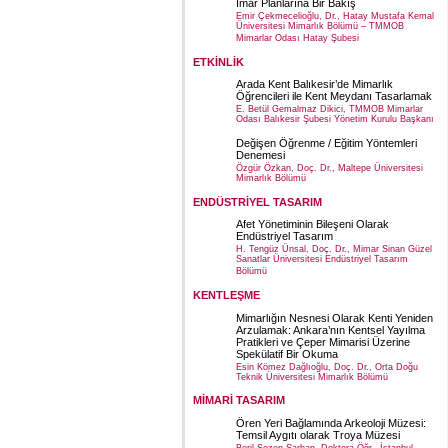
İmar Planlarına Bir Bakış
Emir Çekmecelioğlu, Dr., Hatay Mustafa Kemal
Üniversitesi Mimarlık Bölümü – TMMOB
Mimarlar Odası Hatay Şubesi
ETKİNLİK
Arada Kent Balıkesir’de Mimarlık
Öğrencileri ile Kent Meydanı Tasarlamak
E. Betül Gemalmaz Dikici, TMMOB Mimarlar
Odası Balıkesir Şubesi Yönetim Kurulu Başkanı
Değişen Öğrenme / Eğitim Yöntemleri
Denemesi
Özgür Özkan, Doç. Dr., Maltepe Üniversitesi
Mimarlık Bölümü
ENDÜSTRİYEL TASARIM
Afet Yönetiminin Bileşeni Olarak
Endüstriyel Tasarım
H. Tengüz Ünsal, Doç. Dr., Mimar Sinan Güzel
Sanatlar Üniversitesi Endüstriyel Tasarım
Bölümü
KENTLEŞME
Mimarlığın Nesnesi Olarak Kenti Yeniden
Arzulamak: Ankara’nın Kentsel Yayılma
Pratikleri ve Çeper Mimarisi Üzerine
Spekülatif Bir Okuma
Esin Kömez Dağlıoğlu, Doç. Dr., Orta Doğu
Teknik Üniversitesi Mimarlık Bölümü
MİMARİ TASARIM
Ören Yeri Bağlamında Arkeoloji Müzesi:
Temsil Aygıtı olarak Troya Müzesi
Beril Sezen Sarhan, Doktora Öğr., İstanbul