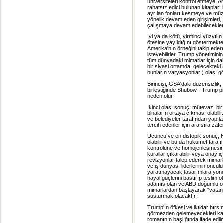
üniversiteleri kontrol etmeye, 
rahatsız edici bulunan kitapları
ayrılan fonları kesmeye ve müzel
yönelik devam eden girişimleri
çalışmaya devam edebilecekleri
İyi ya da kötü, yirminci yüzyılın 
ötesine yayıldığını göstermekted
Amerika'nın örneğini takip eder
isteyebilirler. Trump yönetimini
tüm dünyadaki mimarlar için da
bir siyasi ortamda, gelecekteki
bunların varyasyonları) olası g
Birincisi, GSA'daki düzensizlik, 
birleştiğinde Shubow - Trump p
neden olur.
İkinci olası sonuç, mütevazı bi
binaların ortaya çıkması olabili
ve belediyeler tarafından yapıla
tercih edenler için ara sıra zaf
Üçüncü ve en distopik sonuç, N
olabilir ve bu da hükümet taraf
kontrolüne ve homojenleşmesine 
kurallar çıkarabilir veya onay
revizyonlar talep ederek mimarl
ve iş dünyası liderlerinin öncül
yaratmayacak tasarımlara yönel
hayal güçlerini bastırıp teslim o
adamış olan ve ABD doğumlu ol
mimarlardan başlayarak “vatan
susturmak olacaktır.
Trump'ın öfkesi ve iktidar hırs
görmezden gelemeyecekleri kaçın
romanının başlığında ifade edil