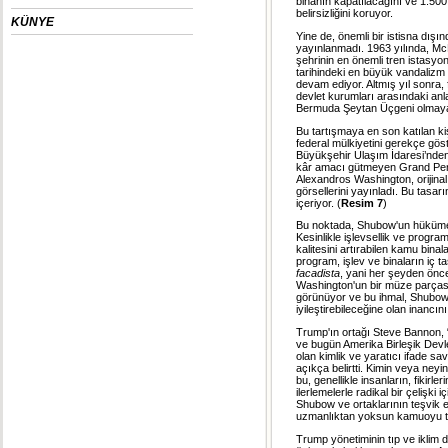
binanın kapatılacağını ve 1.500
belirsizliğini koruyor.
KÜNYE
Yine de, önemli bir istisna dışı
yayınlanmadı. 1963 yılında, Mc
şehrinin en önemli tren istasy
tarihindeki en büyük vandalizm e
devam ediyor. Altmış yıl sonra, 
devlet kurumları arasındaki anl
Bermuda Şeytan Üçgeni olmaya
Bu tartışmaya en son katılan ki
federal mülkiyetini gerekçe gö
Büyükşehir Ulaşım İdaresi’nden
kâr amacı gütmeyen Grand Penn 
Alexandros Washington, orijina
görsellerini yayınladı. Bu tasarı
içeriyor. (
Resim 7
)
Bu noktada, Shubow'un hükümet 
Kesinlikle işlevsellik ve progra
kalitesini artırabilen kamu bina
program, işlev ve binaların iç 
facadista
, yani her şeyden önce
Washington'un bir müze parçası
görünüyor ve bu ihmal, Shubow’u
iyileştirebileceğine olan inancın
Trump'ın ortağı Steve Bannon, “
ve bugün Amerika Birleşik Devle
olan kimlik ve yaratıcı ifade s
açıkça belirtti. Kimin veya ney
bu, genellikle insanların, fikirle
ilerlemelerle radikal bir çelişki 
Shubow ve ortaklarının teşvik et
uzmanlıktan yoksun kamuoyu ta
Trump yönetiminin tıp ve iklim 