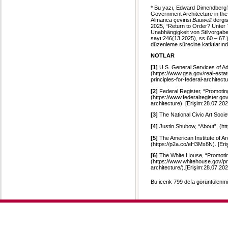
* Bu yazı, Edward Dimendberg’i
Government Architecture in the 
Almanca çevirisi
Bauwelt
dergis
2025, “Return to Order? Unter 
Unabhängigkeit von Stilvorgabe
sayı:246(13.2025), ss.60 – 67.)
düzenleme sürecine katkılarınd
NOTLAR
[1]
U.S. General Services of Admi
(https://www.gsa.gov/real-esta
principles-for-federal-architect
[2]
Federal Register, “Promoting
(https://www.federalregister.g
architecture). [Erişim:28.07.202
[3]
The National Civic Art Societ
[4]
Justin Shubow, “About”, (ht
[5]
The American Institute of A
(https://p2a.co/eH3Mx8N). [Eri
[6]
The White House, “Promoting 
(https://www.whitehouse.gov/pre
architecture/).[Erişim:28.07.202
Bu icerik 799 defa görüntülenmiş