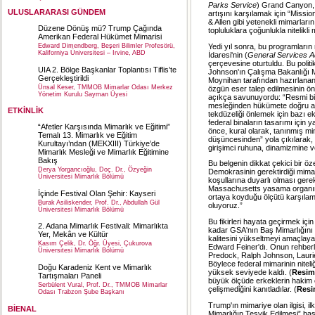
Parks Service
) Grand Canyon, 
ULUSLARARASI GÜNDEM
artışını karşılamak için “Missi
& Allen gibi yetenekli mimarların
Düzene Dönüş mü? Trump Çağında
topluluklara çoğunlukla nitelikl
Amerikan Federal Hükümet Mimarisi
Yedi yıl sonra, bu programların
Edward Dimendberg, Beşeri Bilimler Profesörü,
Kaliforniya Üniversitesi – Irvine, ABD
İdaresi'nin (
General Services Ad
çerçevesine oturtuldu. Bu poli
UIA 2. Bölge Başkanlar Toplantısı Tiflis’te
Johnson'ın Çalışma Bakanlığı 
Gerçekleştirildi
Moynihan tarafından hazırlana
Ünsal Keser, TMMOB Mimarlar Odası Merkez
özgün eser talep edilmesinin ö
Yönetim Kurulu Sayman Üyesi
açıkça savunuyordu: “Resmi bir 
mesleğinden hükümete doğru akma
ETKİNLİK
tekdüzeliği önlemek için bazı e
federal binaların tasarımı için
“Afetler Karşısında Mimarlık ve Eğitimi”
önce, kural olarak, tanınmış mim
Temalı 13. Mimarlık ve Eğitim
düşüncesinden” yola çıkılarak, 
Kurultayı’ndan (MEKXIII) Türkiye’de
girişimci ruhuna, dinamizmine ve 
Mimarlık Mesleği ve Mimarlık Eğitimine
Bakış
Bu belgenin dikkat çekici bir öz
Derya Yorgancıoğlu, Doç. Dr., Özyeğin
Demokrasinin gerektirdiği mimarlı
Üniversitesi Mimarlık Bölümü
koşullarına duyarlı olması gere
Massachusetts yasama organına 
İçinde Festival Olan Şehir: Kayseri
ortaya koyduğu ölçütü karşılama
Burak Asiliskender, Prof. Dr., Abdullah Gül
oluyoruz.”
Üniversitesi Mimarlık Bölümü
Bu fikirleri hayata geçirmek iç
2. Adana Mimarlık Festivali: Mimarlıkta
kadar GSA'nın Baş Mimarlığını y
Yer, Mekân ve Kültür
kalitesini yükseltmeyi amaçla
Kasım Çelik, Dr. Öğr. Üyesi, Çukurova
Edward Feiner'dı. Onun rehberl
Üniversitesi Mimarlık Bölümü
Predock, Ralph Johnson, Laurie
Böylece federal mimarinin nitel
Doğu Karadeniz Kent ve Mimarlık
yüksek seviyede kaldı. (
Resim
Tartışmaları Paneli
büyük ölçüde erkeklerin hakim old
Serbülent Vural, Prof. Dr., TMMOB Mimarlar
çelişmediğini kanıtladılar. (
Resi
Odası Trabzon Şube Başkanı
Trump'ın mimariye olan ilgisi, 
BİENAL
Mimarlığın Teşvik Edilmesi” baş