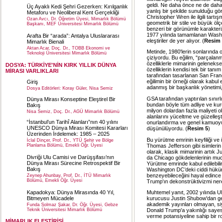
geldi. Ne daha önce ne de daha 
Üç Ayaklı Kedi Şehri Gezerken: Kırılganlık
yanlış bir şekilde sunulduğu g
Metaforu ve Neoliberal Kent Gerçekliği
Christopher Wren ile ilgili tart
Ozan Avcı, Dr. Öğretim Üyesi, Mimarlık Bölümü
geometrik bir stile ve büyük öl
Başkanı, MEF Üniversitesi Mimarlık Bölümü
benzeri bir görünümle karakteri
1977 yılında tamamlanan Washin
Arafta Bir “arada”: Antalya Uluslararası
eleştiriler de yer alıyor. (
Resim 
Mimarlık Bienali
Aktan Acar, Doç. Dr., TOBB Ekonomi ve
Metinde, 1980'lerin sonlarında o
Teknoloji Üniversitesi Mimarlık Bölümü
çiziyordu. Bu eğilim, “parçalanma
özelliklerle mimarinin gelenekse
DOSYA: TÜRKİYE'NİN KIRK YILLIK DÜNYA
özelliklerin kendisi tek bir tan
MİRASI VARLIKLARI
tarafından tasarlanan San Fran
eğilimin bir örneği olarak kabul e
Giriş
adanmış bir başkanlık yönetimi, 
Dosya Editörleri: Koray Güler, Nisa Semiz
GSA tarafından yaptırılan sınır
Dünya Mirası Konseptine Eleştirel Bir
bundan böyle tüm adliye ve kuru
Bakış
milyon dolardan fazla maliyeti o
Nisa Semiz, Doç. Dr., AGÜ Mimarlık Bölümü
alanlarını yüceltme ve güzelleş
“İstanbul’un Tarihî Alanları”nın 40 yılını
onurlandırma ve genel kamuoyu
UNESCO Dünya Mirası Komitesi Kararları
düşünülüyordu. (
Resim 5
)
Üzerinden İrdelemek: 1985 – 2025
Bu yürütme emrinin keyfiliği ve
İclal Dinçer, Prof. Dr., YTÜ Şehir ve Bölge
Thomas Jefferson gibi isimleri
Planlama Bölümü, Emekli Öğr. Üyesi
olarak, klasik mimarinin artık J
Divriği Ulu Camisi ve Darüşşifası’nın
da Chicago gökdelenlerinin mucit
Dünya Mirası Sürecine Retrospektif Bir
Yürütme emrinde kabul edilebili
Bakış
Washington DC’deki ciddi hüküme
benzeyebileceğini hayal edince b
Zeynep Ahunbay, Prof. Dr., İTÜ Mimarlık
Bölümü, Emekli Öğr. Üyesi
Trump'ın dekonstrüktivizmi nere
Kapadokya: Dünya Mirasında 40 Yıl,
Muhtemel yanıt, 2002 yılında Ulu
Bitmeyen Mücadele
kurucusu Justin Shubow'dan geli
akademik yayınları olmayan, s
Funda Solmaz Şakar, Dr. Öğr. Üyesi, Gebze
Teknik Üniversitesi Mimarlık Bölümü
Donald Trump'a yakınlığı saye
verme potansiyeline sahip bir rol 
MİMARLIK ELEŞTİRİSİ