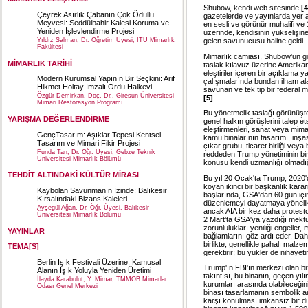
Shubow, kendi web sitesinde
[4
Çeyrek Asırlık Çabanın Çok Ödüllü
gazetelerde ve yayınlarda yer a
Meyvesi: Seddülbahir Kalesi Koruma ve
en sesli ve görünür muhalifi v
Yeniden İşlevlendirme Projesi
üzerinde, kendisinin yükselişi
gelen savunucusu haline geldi.
Yıldız Salman, Dr. Öğretim Üyesi, İTÜ Mimarlık
Fakültesi
Mimarlık camiası, Shubow'un gör
MİMARLIK TARİHİ
taslak kılavuz üzerine Amerikan
eleştiriler içeren bir açıklama 
Modern Kurumsal Yapının Bir Seçkini: Arif
çalışmalarında bundan ilham al
Hikmet Holtay İmzalı Ordu Halkevi
savunan ve tek tip bir federal m
Özgür Demirkan, Doç. Dr., Giresun Üniversitesi
[5]
Mimari Restorasyon Programı
Bu yönetmelik taslağı görünüşte,
YARIŞMA DEĞERLENDİRME
genel halkın görüşlerini talep e
eleştirmenleri, sanat veya mimar
GençTasarım: Aşıklar Tepesi Kentsel
kamu binalarının tasarımı, inşası
Tasarım ve Mimari Fikir Projesi
çıkar grubu, ticaret birliği veya 
Funda Tan, Dr. Öğr. Üyesi, Gebze Teknik
reddeden Trump yönetiminin birç
Üniversitesi Mimarlık Bölümü
konusu kendi uzmanlığı olmadı
TEHDİT ALTINDAKİ KÜLTÜR MİRASI
Bu yıl 20 Ocak'ta Trump, 2020'
koyan ikinci bir başkanlık kar
Kaybolan Savunmanın İzinde: Balıkesir
başlarında, GSA'dan 60 gün için
Kırsalındaki Bizans Kaleleri
düzenlemeyi dayatmaya yönelik b
Ayşegül Ağan, Dr. Öğr. Üyesi, Balıkesir
ancak AIA bir kez daha protesto 
Üniversitesi Mimarlık Bölümü
2 Mart'ta GSA'ya yazdığı mektupt
zorunlulukları yeniliği engeller, 
YAYINLAR
bağlamlarını göz ardı eder. Dah
birlikte, genellikle pahalı malz
TEMA[S]
gerektirir; bu yükler de nihayeti
Berlin Işık Festivali Üzerine: Kamusal
Trump'ın FBI'ın merkezi olan br
Alanın Işık Yoluyla Yeniden Üretimi
takıntısı, bu binanın, geçen yı
İlayda Karabulut, Y. Mimar, TMMOB Mimarlar
kurumları arasında olabileceğin
Odası Genel Merkezi
binası tasarlamanın sembolik an
karşı konulması imkansız bir d