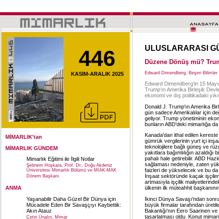
ULUSLARARASI G
446
Düzene Dönüş mü? Trum
Edward Dimendberg, Beşeri Bilimler P
KASIM-ARALIK 2025
Edward Dimendberg’in 15 Mayıs 2
Trump’ın Amerika Birleşik Devl
ekonomi ve dış politikadaki yıkı
Donald J. Trump'ın Amerika Birl
gün sadece Amerikalılar için değ
geliyor. Trump yönetiminin ekono
bunların ABD'deki mimarlığa da 
Kanada'dan ithal edilen kereste
MİMARLIK'tan
gümrük vergilerinin yurt içi inşa
teknolojilere bağlı güneş ve rüzga
MİMARLIK GÜNDEM
yakıtlara bağımlılığın azaldığı 
pahalı hale getirebilir. ABD Hazi
Mimarlık Eğitimi ile İlgili Notlar
sağlaması nedeniyle, zaten yük
Şebnem Hoşkara, Prof. Dr., Doğu Akdeniz
faizleri de yükselecek ve bu da
Üniversitesi Mimarlık Bölümü ve MİAK-MAK
İnşaat sektöründe kaçak işçileri
Dönem Başkanı
artmasıyla işçilik maliyetlerinde
ANMA
ülkenin ilk müteahhit başkanını
Yaşanabilir Daha Güzel Bir Dünya için
İkinci Dünya Savaşı'ndan sonrak
Mücadele Eden Bir Savaşçıyı Kaybettik:
büyük firmalar tarafından üretile
Akın Atauz
Bakanlığı'nın Eero Saarinen ve 
tasarlatması oldu. Konut mimarisi
Çetin Ünalın, Mimar