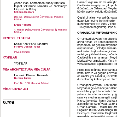
Hanlar Bölgesi’ni de ele almıştı
Annan Planı Sonrasında Kuzey Kıbrıs’ta
Caddesi’nden girişi ve çıkışı ol
İnşaat Sektörüne, Mimarlık ve Planlamaya
Günümüzde Orhangazi Meydanı o
Eleştirel Bir Bakış
büyük açıklık olduğu düşünüldü
Şebnem Hoşkara
Doç.Dr., Doğu Akdeniz Üniversitesi, Mimarlık
Çeşitli binaların yer aldığı, ya
Bölümü
düzenlenmesine ilişkin öneriler,
düzenlenmesi fikri 1980 yılında
Ercan Hoşkara
1983 yılında başlanmış, inşa sü
Y. Mimar, Doğu Akdeniz Üniversitesi, İç Mimarlık
Bölümü
ORHANGAZİ MEYDANI’NIN 
KENTSEL TASARIM
Orhangazi Meydanı’nın düzenlem
arındırılması ve kentin merkezi
Kaliteli Kent Parkı Tasarımı
kapsamda, alt geçidin meydana 
Firdevs Gökçen Yücel
oluşturulması, Belediye binasının
mekânlar oluşturulması gibi ko
Peyzaj Mimarı
ve iki çarşı/büro binası, doğu
Caddesi ile sınırlanmıştır. Me
YAYINLAR
Merkezi yer almaktadır. Yaya ku
YAYINLAR
yaya sokakları açılmaktadır. (
MEA ARCHITECTURA MEA CULPA
Plana bakıldığında, meydanın alt
kotta, havuz ve çeşme çevresin
Harem’in Planının Resmidir
oturmalar yer almakta, üst kott
Gürhan Tümer
düzenlenmiş kafeterya ve oturm
Prof. Dr., DEÜ Mimarlık Bölümü
Orhangazi Meydanı, kent merkezi
Meydanın çevresinde yer alan 
MİMARLIK’tan 334
önemli bir yapı Ulucami’dir. Ulu
yabancı turistler tarafından yoğu
cami ve medresesine gelir sağl
Havuz kotundan hanın üst katı
KÜNYE
alan diğer bir tarihî yapı, 1339-
Orhan Cami’dir. (Resim 10) Orh
Paşa’nın Bursa Valisi olduğu 18
Belediyesi tarafından, Başkanlı
mimarlığının önemli bir yapısı