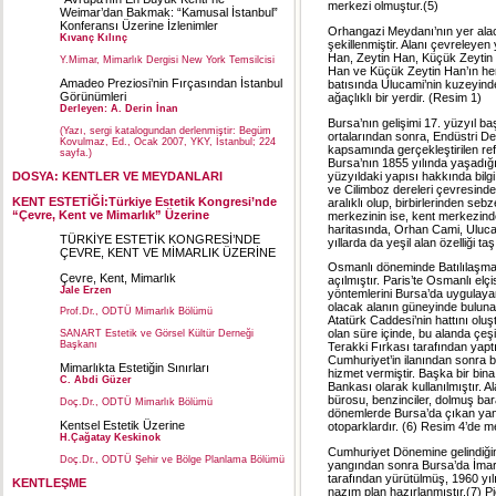
merkezi olmuştur.(5)
Weimar’dan Bakmak: “Kamusal İstanbul”
Konferansı Üzerine İzlenimler
Orhangazi Meydanı’nın yer alac
Kıvanç Kılınç
şekillenmiştir. Alanı çevreley
Han, Zeytin Han, Küçük Zeytin
Y.Mimar, Mimarlık Dergisi New York Temsilcisi
Han ve Küçük Zeytin Han’ın h
Amadeo Preziosi’nin Fırçasından İstanbul
batısında Ulucami’nin kuzeyinde
Görünümleri
ağaçlıklı bir yerdir. (Resim 1)
Derleyen: A. Derin İnan
Bursa’nın gelişimi 17. yüzyıl ba
(Yazı, sergi katalogundan derlenmiştir: Begüm
ortalarından sonra, Endüstri De
Kovulmaz, Ed., Ocak 2007, YKY, İstanbul; 224
kapsamında gerçekleştirilen re
sayfa.)
Bursa’nın 1855 yılında yaşadığ
yüzyıldaki yapısı hakkında bilg
DOSYA: KENTLER VE MEYDANLARI
ve Cilimboz dereleri çevresinde
KENT ESTETİĞİ:Türkiye Estetik Kongresi’nde
aralıklı olup, birbirlerinden seb
“Çevre, Kent ve Mimarlık” Üzerine
merkezinin ise, kent merkezinde
haritasında, Orhan Cami, Uluca
TÜRKİYE ESTETİK KONGRESİ’NDE
yıllarda da yeşil alan özelliği t
ÇEVRE, KENT VE MİMARLIK ÜZERİNE
Osmanlı döneminde Batılılaşma 
Çevre, Kent, Mimarlık
açılmıştır. Paris’te Osmanlı el
Jale Erzen
yöntemlerini Bursa’da uygulay
olacak alanın güneyinde buluna
Prof.Dr., ODTÜ Mimarlık Bölümü
Atatürk Caddesi’nin hattını oluş
olan süre içinde, bu alanda çeşit
SANART Estetik ve Görsel Kültür Derneği
Başkanı
Terakki Fırkası tarafından yaptır
Cumhuriyet’in ilanından sonra 
Mimarlıkta Estetiğin Sınırları
hizmet vermiştir. Başka bir bin
C. Abdi Güzer
Bankası olarak kullanılmıştır. A
bürosu, benzinciler, dolmuş bara
Doç.Dr., ODTÜ Mimarlık Bölümü
dönemlerde Bursa’da çıkan yang
Kentsel Estetik Üzerine
otoparklardır. (6) Resim 4’de 
H.Çağatay Keskinok
Cumhuriyet Dönemine gelindiğind
Doç.Dr., ODTÜ Şehir ve Bölge Planlama Bölümü
yangından sonra Bursa’da İmar
tarafından yürütülmüş, 1960 yıl
KENTLEŞME
nazım plan hazırlanmıştır.(7) P