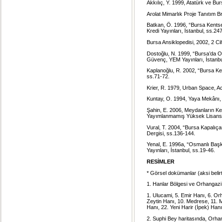
Akkılıç, Y. 1999, Atatürk ve Bur
Arolat Mimarlık Proje Tanıtım Br
Batkan, Ö. 1996, “Bursa Kentsel
Kredi Yayınları, İstanbul, ss.24
Bursa Ansiklopedisi, 2002, 2 Cil
Dostoğlu, N. 1999, “Bursa’da O
Güvenç, YEM Yayınları, İstanbu
Kaplanoğlu, R. 2002, “Bursa Ken
ss.71-72.
Krier, R. 1979, Urban Space, A
Kuntay, O. 1994, Yaya Mekânı, 
Şahin, E. 2006, Meydanların Ke
Yayımlanmamış Yüksek Lisans Te
Vural, T. 2004, “Bursa Kapalıça
Dergisi, ss.136-144.
Yenal, E. 1996a, “Osmanlı Başke
Yayınları, İstanbul, ss.19-46.
RESİMLER
* Görsel dokümanlar (aksi belirt
1. Hanlar Bölgesi ve Orhangazi
1. Ulucami, 5. Emir Hanı, 6. O
Zeytin Hanı, 10. Medrese, 11. 
Hanı, 22. Yeni Harir (İpek) Han
2. Suphi Bey haritasında, Orha