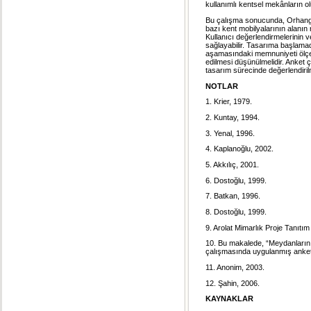
kullanımlı kentsel mekânların o
Bu çalışma sonucunda, Orhangazi
bazı kent mobilyalarının alanın ni
Kullanıcı değerlendirmelerinin ve
sağlayabilir. Tasarıma başlama
aşamasındaki memnuniyeti ölçebi
edilmesi düşünülmelidir. Anket ça
tasarım sürecinde değerlendiri
NOTLAR
1. Krier, 1979.
2. Kuntay, 1994.
3. Yenal, 1996.
4. Kaplanoğlu, 2002.
5. Akkılıç, 2001.
6. Dostoğlu, 1999.
7. Batkan, 1996.
8. Dostoğlu, 1999.
9. Arolat Mimarlık Proje Tanıtı
10. Bu makalede, “Meydanların 
çalışmasında uygulanmış anket 
11. Anonim, 2003.
12. Şahin, 2006.
KAYNAKLAR