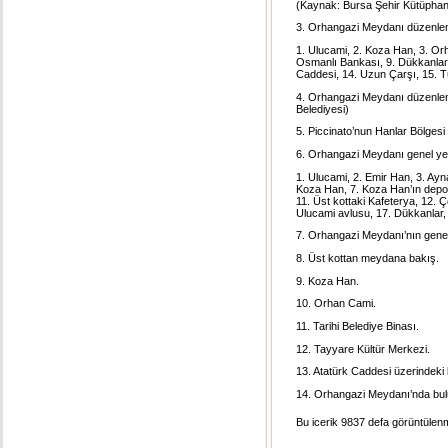
(Kaynak: Bursa Şehir Kütüphan
3. Orhangazi Meydanı düzenlen
1. Ulucami, 2. Koza Han, 3. Orh
Osmanlı Bankası, 9. Dükkanlar,
Caddesi, 14. Uzun Çarşı, 15. 
4. Orhangazi Meydanı düzenle
Belediyesi)
5. Piccinato’nun Hanlar Bölgesi 
6. Orhangazi Meydanı genel yer
1. Ulucami, 2. Emir Han, 3. Ayna
Koza Han, 7. Koza Han’ın depo 
11. Üst kottaki Kafeterya, 12. Ç
Ulucami avlusu, 17. Dükkanlar, 1
7. Orhangazi Meydanı’nın gene
8. Üst kottan meydana bakış.
9. Koza Han.
10. Orhan Cami.
11. Tarihi Belediye Binası.
12. Tayyare Kültür Merkezi.
13. Atatürk Caddesi üzerindeki
14. Orhangazi Meydanı’nda bu
Bu icerik 9837 defa görüntülenmi