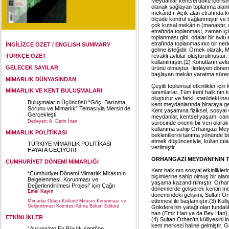
Meydanlar kentsel doku içerisind
olanak sağlayan toplanma alanlar
mekândır. Açık alan etrafında k
ölçüde kontrol sağlanmıştır ve 
çok kutsal mekânın (manastır, c
etrafında toplanması, zaman iç
toplanması gibi, odalar bir avlu
etrafında toplanmasının bir nede
İNGİLİZCE ÖZET / ENGLISH SUMMARY
gelme isteğidir. Örnek olarak, MÖ
revaklı avlular oluşturulmuştur
TÜRKÇE ÖZET
kullanılmıştır.(2) Konutların a
GELECEK SAYILAR
ürünü olmuştur. İlerleyen dönem
başlayan mekân yaratma sürecini
MİMARLIK DÜNYASINDAN
Çeşitli toplumsal etkinlikler içi
MİMARLIK VE KENT BULUŞMALARI
tanımlarlar. Tüm kent halkının kul
oluşturur ve farklı statüdeki ins
Buluşmaların Üçüncüsü “Göç, Barınma
kent meydanlarında biraraya gele
Sorunu ve Mimarlık” Temasıyla Mersin’de
Kent yaşamına fiziksel, sosyal v
Gerçekleşti
meydanlar, kentsel yaşamı canla
Derleyen: A. Derin İnan
sürecinde önemli bir veri olar
kullanıma sahip Orhangazi Meyda
MİMARLIK POLİTİKASI
beklentilerini tanıma yönünde bi
etmek düşüncesiyle, kullanıcıla
TÜRKİYE MİMARLIK POLİTİKASI
verilmiştir.
HAYATA GEÇİYOR!
ORHANGAZİ MEYDANI’NIN T
CUMHURİYET DÖNEMİ MİMARLIĞI
Kent halkının sosyal etkinlikle
“Cumhuriyet Dönemi Mimarlık Mirasının
biçimlerine sahip olmuş bir al
Belgelenmesi, Korunması ve
yaşama kazandırılmıştır. Orhanga
Değerlendirilmesi Projesi” için Çağrı
dönemlerde gelişerek kentin me
Emel Kayın
dönemindeki gelişimi, Sultan Or
ettirmesi ile başlamıştır.(3) K
Mimarlar Odası Kültürel Mirasın Korunması ve
Geliştirilmesi Komitesi Adına Bölüm Editörü
Gökdere’nin yatağı olan fundalı
han (Emir Han ya da Bey Han), 
ETKİNLİKLER
(4) Sultan Orhan’ın külliyesini 
kent merkezi haline gelmiştir. 
“Avrupa’nın En Büyük Kenti”ne