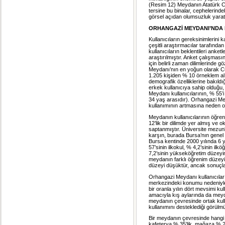
(Resim 12) Meydanın Atatürk Cadd
tersine bu binalar, cephelerinde
görsel açıdan olumsuzluk yara
ORHANGAZİ MEYDANI’NDA 
Kullanıcıların gereksinimlerini
çeşitli araştırmacılar tarafın
kullanıcıların beklentileri anketl
araştırılmıştır. Anket çalışması
için belirli zaman dilimlerinde g
Meydanı’nın en yoğun olarak Cum
1.205 kişiden % 10 örneklem alın
demografik özelliklerine bakıl
erkek kullanıcıya sahip olduğu, 
Meydanı kullanıcılarının, % 55’
34 yaş arasıdır). Orhangazi M
kullanımının artmasına neden o
Meydanın kullanıcılarının öğreni
12’lik bir dilimde yer almış ve
saptanmıştır. Üniversite mezun
karşın, burada Bursa’nın genel
Bursa kentinde 2000 yılında 6
57’sinin ilkokul, % 4,2’sinin ilk
7,2’sinin yükseköğretim düzeyin
meydanın farklı öğrenim düzeyind
düzeyi düşüktür, ancak sonuçlar
Orhangazi Meydanı kullanıcılar
merkezindeki konumu nedeniyle 
bir oranla yılın dört mevsimi k
amacıyla kış aylarında da meyda
meydanın çevresinde ortak kulla
kullanımını desteklediği görülmü
Bir meydanın çevresinde hangi i
kafeterya % 35’lik, mağaza % 26’