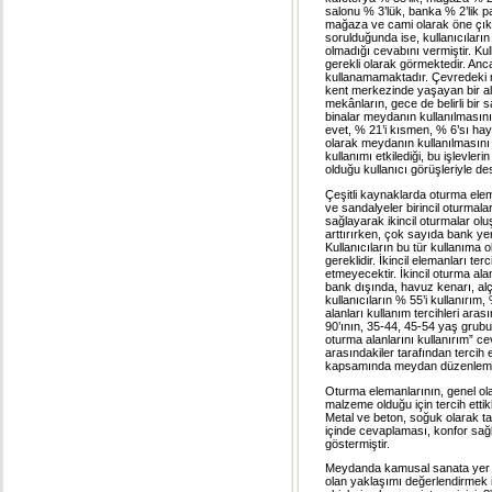
salonu % 3’lük, banka % 2’lik pay
mağaza ve cami olarak öne çıkmı
sorulduğunda ise, kullanıcıların
olmadığı cevabını vermiştir. Kull
gerekli olarak görmektedir. An
kullanamamaktadır. Çevredeki
kent merkezinde yaşayan bir alan
mekânların, gece de belirli bir
binalar meydanın kullanılmasını
evet, % 21’i kısmen, % 6’sı hay
olarak meydanın kullanılmasını s
kullanımı etkilediği, bu işlevler
olduğu kullanıcı görüşleriyle de
Çeşitli kaynaklarda oturma elema
ve sandalyeler birincil oturmala
sağlayarak ikincil oturmalar ol
arttırırken, çok sayıda bank yer
Kullanıcıların bu tür kullanıma 
gereklidir. İkincil elemanları t
etmeyecektir. İkincil oturma ala
bank dışında, havuz kenarı, alça
kullanıcıların % 55’i kullanırım,
alanları kullanım tercihleri ara
90’ının, 35-44, 45-54 yaş grubu k
oturma alanlarını kullanırım” ce
arasındakiler tarafından tercih e
kapsamında meydan düzenlemeler
Oturma elemanlarının, genel ola
malzeme olduğu için tercih ettikle
Metal ve beton, soğuk olarak ta
içinde cevaplaması, konfor sağ
göstermiştir.
Meydanda kamusal sanata yer v
olan yaklaşımı değerlendirmek i