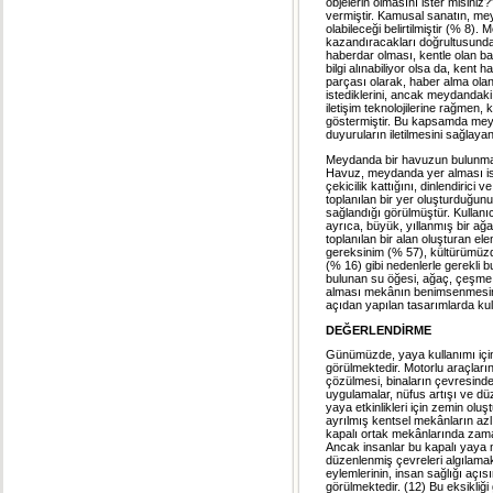
objelerin olmasını ister misiniz
vermiştir. Kamusal sanatın, meyd
olabileceği belirtilmiştir (% 8)
kazandıracakları doğrultusunda
haberdar olması, kentle olan bağl
bilgi alınabiliyor olsa da, kent 
parçası olarak, haber alma olana
istediklerini, ancak meydandaki
iletişim teknolojilerine rağmen,
göstermiştir. Bu kapsamda meyda
duyuruların iletilmesini sağlayan
Meydanda bir havuzun bulunmas
Havuz, meydanda yer alması ist
çekicilik kattığını, dinlendirici 
toplanılan bir yer oluşturduğunu
sağlandığı görülmüştür. Kullan
ayrıca, büyük, yıllanmış bir ağ
toplanılan bir alan oluşturan e
gereksinim (% 57), kültürümüz
(% 16) gibi nedenlerle gerekli b
bulunan su öğesi, ağaç, çeşme 
alması mekânın benimsenmesini 
açıdan yapılan tasarımlarda kull
DEĞERLENDİRME
Günümüzde, yaya kullanımı için
görülmektedir. Motorlu araçları
çözülmesi, binaların çevresind
uygulamalar, nüfus artışı ve d
yaya etkinlikleri için zemin ol
ayrılmış kentsel mekânların azlı
kapalı ortak mekânlarında zaman
Ancak insanlar bu kapalı yaya mek
düzenlenmiş çevreleri algılamak
eylemlerinin, insan sağlığı açıs
görülmektedir. (12) Bu eksikliği