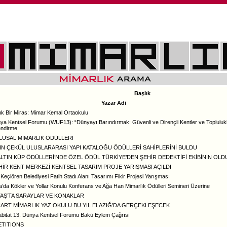
Başlık
Yazar Adi
lık Bir Miras: Mimar Kemal Ortaokulu
ya Kentsel Forumu (WUF13): “Dünyayı Barındırmak: Güvenli ve Dirençli Kentler ve Toplulukl
endirme
ULUSAL MİMARLIK ÖDÜLLERİ
LTIN ÇEKÜL ULUSLARARASI YAPI KATALOĞU ÖDÜLLERİ SAHİPLERİNİ BULDU
 ALTIN KÜP ÖDÜLLERİ’NDE ÖZEL ÖDÜL TÜRKİYE’DEN ŞEHİR DEDEKTİFİ EKİBİNİN OLD
HİR KENT MERKEZİ KENTSEL TASARIM PROJE YARIŞMASI AÇILDI
Keçiören Belediyesi Fatih Stadı Alanı Tasarımı Fikir Projesi Yarışması
’da Kökler ve Yollar Konulu Konferans ve Ağa Han Mimarlık Ödülleri Semineri Üzerine
TAŞ’TA SARAYLAR VE KONAKLAR
ART MİMARLIK YAZ OKULU BU YIL ELAZIĞ’DA GERÇEKLEŞECEK
bitat 13. Dünya Kentsel Forumu Bakü Eylem Çağrısı
TITIONS