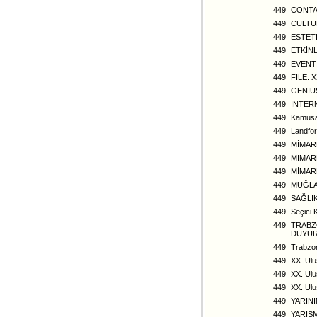
449
CONT
449
CULTU
449
ESTET
449
ETKİNL
449
EVENT
449
FILE: X
449
GENIU
449
INTER
449
Kamusal
449
Landfor
449
MİMAR
449
MİMAR
449
MİMARL
449
MUĞLA 
449
SAĞLI
449
Seçici 
449
TRABZ
DUYU
449
Trabzon
449
XX. Ulu
449
XX. Ulu
449
XX. Ulu
449
YARIN
449
YARIŞ