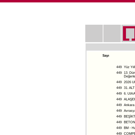
Sayı
449
Yüz Yıl
449
13. Dün
Değerl
449
2026 
449
31. A
449
6. UIA
449
ALAŞE
449
Ankara 
449
Avrasya
449
BEŞİK
449
BETON
449
BM - Ha
449
COMPE