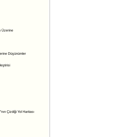
ı Üzerine
zerine Düşünümler
ştirisi
ın Çizdiği Yol Haritası