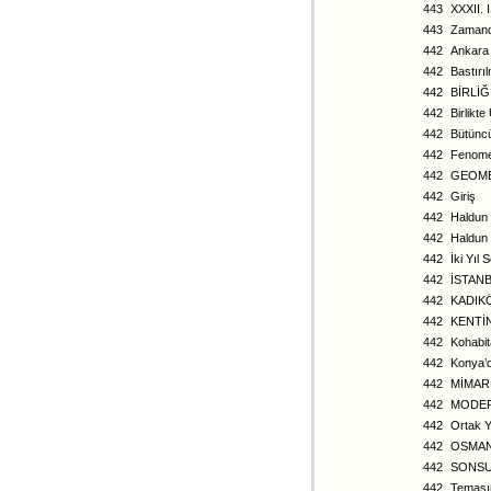
443
XXXII. 
443
Zamand
442
Ankara
442
Bastırı
442
BİRLİ
442
Birlikt
442
Bütüncü
442
Fenomen
442
GEOME
442
Giriş
442
Haldun 
442
Haldun 
442
İki Yıl
442
İSTAN
442
KADIKÖ
442
KENTİ
442
Kohabit
442
Konya’d
442
MİMARL
442
MODER
442
Ortak Y
442
OSMANL
442
SONSU
442
Temasın