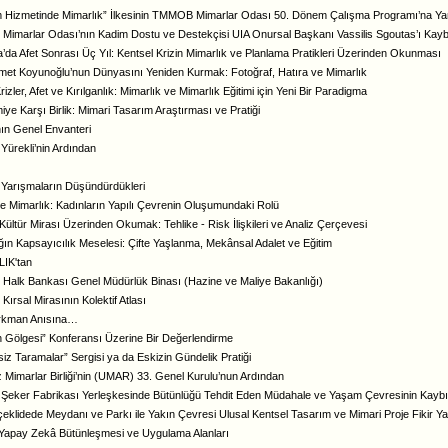
 Hizmetinde Mimarlık” İlkesinin TMMOB Mimarlar Odası 50. Dönem Çalışma Programı’na Ya
 Mimarlar Odası’nın Kadim Dostu ve Destekçisi UIA Onursal Başkanı Vassilis Sgoutas’ı Kay
’da Afet Sonrası Üç Yıl: Kentsel Krizin Mimarlık ve Planlama Pratikleri Üzerinden Okunması
kmet Koyunoğlu’nun Dünyasını Yeniden Kurmak: Fotoğraf, Hatıra ve Mimarlık
izler, Afet ve Kırılganlık: Mimarlık ve Mimarlık Eğitimi için Yeni Bir Paradigma
iye Karşı Birlik: Mimari Tasarım Araştırması ve Pratiği
ın Genel Envanteri
Yürekli’nin Ardından
Yarışmaların Düşündürdükleri
e Mimarlık: Kadınların Yapılı Çevrenin Oluşumundaki Rolü
i Kültür Mirası Üzerinden Okumak: Tehlike - Risk İlişkileri ve Analiz Çerçevesi
ğın Kapsayıcılık Meselesi: Çifte Yaşlanma, Mekânsal Adalet ve Eğitim
IK'tan
 Halk Bankası Genel Müdürlük Binası (Hazine ve Maliye Bakanlığı)
Kırsal Mirasının Kolektif Atlası
rkman Anısına…
n Gölgesi” Konferansı Üzerine Bir Değerlendirme
iz Taramalar” Sergisi ya da Eskizin Gündelik Pratiği
 Mimarlar Birliği’nin (UMAR) 33. Genel Kurulu’nun Ardından
Şeker Fabrikası Yerleşkesinde Bütünlüğü Tehdit Eden Müdahale ve Yaşam Çevresinin Kaybı
çeklidede Meydanı ve Parkı ile Yakın Çevresi Ulusal Kentsel Tasarım ve Mimari Proje Fikir Y
 Yapay Zekâ Bütünleşmesi ve Uygulama Alanları