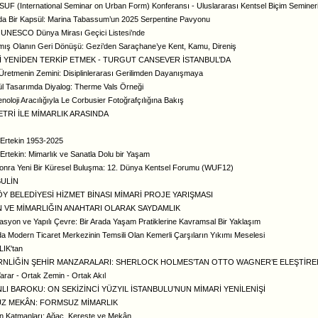
ISUF (International Seminar on Urban Form) Konferansı - Uluslararası Kentsel Biçim Seminer
a Bir Kapsül: Marina Tabassum’un 2025 Serpentine Pavyonu
 UNESCO Dünya Mirası Geçici Listesi’nde
lmış Olanın Geri Dönüşü: Gezi’den Saraçhane’ye Kent, Kamu, Direniş
Ğİ YENİDEN TERKİP ETMEK - TURGUT CANSEVER İSTANBUL’DA
e Üretmenin Zemini: Disiplinlerarası Gerilimden Dayanışmaya
l Tasarımda Diyalog: Therme Vals Örneği
oloji Aracılığıyla Le Corbusier Fotoğrafçılığına Bakış
TRİ İLE MİMARLIK ARASINDA
Ertekin 1953-2025
Ertekin: Mimarlık ve Sanatla Dolu bir Yaşam
 Sonra Yeni Bir Küresel Buluşma: 12. Dünya Kentsel Forumu (WUF12)
BULİN
Y BELEDİYESİ HİZMET BİNASI MİMARİ PROJE YARIŞMASI
N VE MİMARLIĞIN ANAHTARI OLARAK SAYDAMLIK
asyon ve Yapılı Çevre: Bir Arada Yaşam Pratiklerine Kavramsal Bir Yaklaşım
a Modern Ticaret Merkezinin Temsili Olan Kemerli Çarşıların Yıkımı Meselesi
IK'tan
NLİĞİN ŞEHİR MANZARALARI: SHERLOCK HOLMES’TAN OTTO WAGNER’E ELEŞTİREL
arar - Ortak Zemin - Ortak Akıl
I BAROKU: ON SEKİZİNCİ YÜZYIL İSTANBULU’NUN MİMARİ YENİLENİŞİ
Z MEKÂN: FORMSUZ MİMARLIK
 Katmanları: Ağaç, Kereste ve Mekân