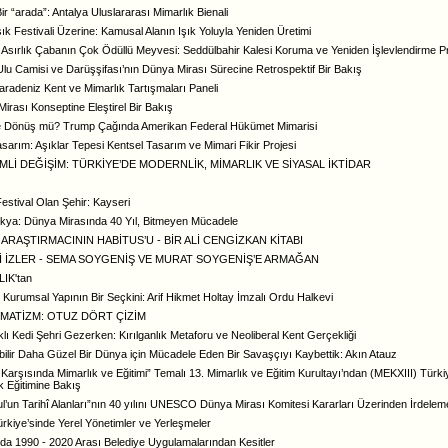
Bir “arada”: Antalya Uluslararası Mimarlık Bienali
Işık Festivali Üzerine: Kamusal Alanın Işık Yoluyla Yeniden Üretimi
Asırlık Çabanın Çok Ödüllü Meyvesi: Seddülbahir Kalesi Koruma ve Yeniden İşlevlendirme Pr
 Ulu Camisi ve Darüşşifası’nın Dünya Mirası Sürecine Retrospektif Bir Bakış
radeniz Kent ve Mimarlık Tartışmaları Paneli
irası Konseptine Eleştirel Bir Bakış
 Dönüş mü? Trump Çağında Amerikan Federal Hükümet Mimarisi
arım: Aşıklar Tepesi Kentsel Tasarım ve Mimari Fikir Projesi
MLİ DEĞİŞİM: TÜRKİYE’DE MODERNLİK, MİMARLIK VE SİYASAL İKTİDAR
Festival Olan Şehir: Kayseri
kya: Dünya Mirasında 40 Yıl, Bitmeyen Mücadele
ARAŞTIRMACININ HABİTUS’U - BİR ALİ CENGİZKAN KİTABI
İ İZLER - SEMA SOYGENİŞ VE MURAT SOYGENİŞ’E ARMAĞAN
IK'tan
Kurumsal Yapının Bir Seçkini: Arif Hikmet Holtay İmzalı Ordu Halkevi
MATİZM: OTUZ DÖRT ÇİZİM
lı Kedi Şehri Gezerken: Kırılganlık Metaforu ve Neoliberal Kent Gerçekliği
ilir Daha Güzel Bir Dünya için Mücadele Eden Bir Savaşçıyı Kaybettik: Akın Atauz
r Karşısında Mimarlık ve Eğitimi” Temalı 13. Mimarlık ve Eğitim Kurultayı’ndan (MEKXIII) Türk
k Eğitimine Bakış
ul’un Tarihî Alanları”nın 40 yılını UNESCO Dünya Mirası Komitesi Kararları Üzerinden İrdele
rkiye’sinde Yerel Yönetimler ve Yerleşmeler
da 1990 - 2020 Arası Belediye Uygulamalarından Kesitler