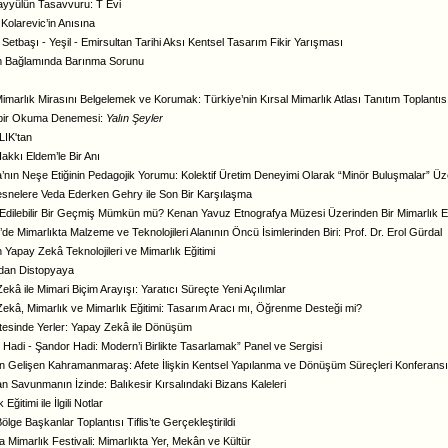
ayyülün Tasavvuru: T Evi
Kolarevic’in Anısına
 Setbaşı - Yeşil - Emirsultan Tarihi Aksı Kentsel Tasarım Fikir Yarışması
 Bağlamında Barınma Sorunu
Mimarlık Mirasını Belgelemek ve Korumak: Türkiye’nin Kırsal Mimarlık Atlası Tanıtım Toplantıs
l bir Okuma Denemesi:
Yalın Şeyler
IK'tan
akkı Eldem’le Bir Anı
’nın Neşe Etiğinin Pedagojik Yorumu: Kolektif Üretim Deneyimi Olarak “Minör Buluşmalar” Ü
esnelere Veda Ederken Gehry ile Son Bir Karşılaşma
dilebilir Bir Geçmiş Mümkün mü? Kenan Yavuz Etnografya Müzesi Üzerinden Bir Mimarlık Ele
’de Mimarlıkta Malzeme ve Teknolojileri Alanının Öncü İsimlerinden Biri: Prof. Dr. Erol Gürdal
 Yapay Zekâ Teknolojileri ve Mimarlık Eğitimi
dan Distopyaya
ekâ ile Mimari Biçim Arayışı: Yaratıcı Süreçte Yeni Açılımlar
ekâ, Mimarlık ve Mimarlık Eğitimi: Tasarım Aracı mı, Öğrenme Desteği mi?
tesinde Yerler: Yapay Zekâ ile Dönüşüm
 Hadi - Şandor Hadi: Modern’i Birlikte Tasarlamak” Panel ve Sergisi
n Gelişen Kahramanmaraş: Afete İlişkin Kentsel Yapılanma ve Dönüşüm Süreçleri Konferansı”n
n Savunmanın İzinde: Balıkesir Kırsalındaki Bizans Kaleleri
 Eğitimi ile İlgili Notlar
ölge Başkanlar Toplantısı Tiflis’te Gerçekleştirildi
a Mimarlık Festivali: Mimarlıkta Yer, Mekân ve Kültür