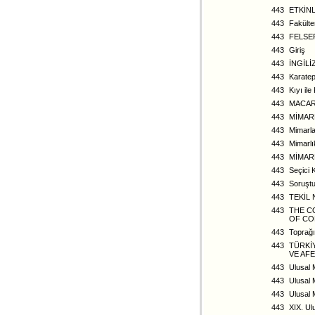
443
ETKİNL
443
Fakülte
443
FELSE
443
Giriş
443
İNGİL
443
Karatep
443
Kıyı il
443
MACARL
443
MİMAR
443
Mimarla
443
Mimarlı
443
MİMARL
443
Seçici 
443
Soruşt
443
TEKİL
443
THE C
OF CO
443
Toprağ
443
TÜRKİ
VE AF
443
Ulusal 
443
Ulusal 
443
Ulusal 
443
XIX. Ul