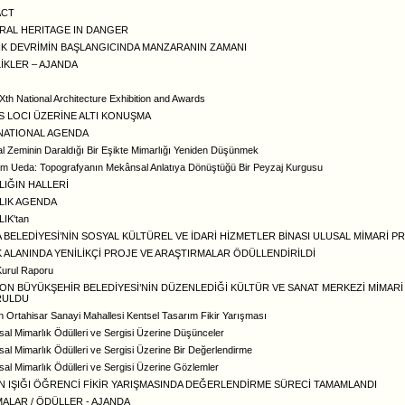
ACT
RAL HERITAGE IN DANGER
İK DEVRİMİN BAŞLANGICINDA MANZARANIN ZAMANI
İKLER – AJANDA
Xth National Architecture Exhibition and Awards
S LOCI ÜZERİNE ALTI KONUŞMA
NATIONAL AGENDA
 Zeminin Daraldığı Bir Eşikte Mimarlığı Yeniden Düşünmek
m Ueda: Topografyanın Mekânsal Anlatıya Dönüştüğü Bir Peyzaj Kurgusu
LIĞIN HALLERİ
LIK AGENDA
IK'tan
BELEDİYESİ’NİN SOSYAL KÜLTÜREL VE İDARİ HİZMETLER BİNASI ULUSAL MİMARİ PR
K ALANINDA YENİLİKÇİ PROJE VE ARAŞTIRMALAR ÖDÜLLENDİRİLDİ
Kurul Raporu
ON BÜYÜKŞEHİR BELEDİYESİ’NİN DÜZENLEDİĞİ KÜLTÜR VE SANAT MERKEZİ MİMARİ
RULDU
 Ortahisar Sanayi Mahallesi Kentsel Tasarım Fikir Yarışması
sal Mimarlık Ödülleri ve Sergisi Üzerine Düşünceler
sal Mimarlık Ödülleri ve Sergisi Üzerine Bir Değerlendirme
sal Mimarlık Ödülleri ve Sergisi Üzerine Gözlemler
IN IŞIĞI ÖĞRENCİ FİKİR YARIŞMASINDA DEĞERLENDİRME SÜRECİ TAMAMLANDI
MALAR / ÖDÜLLER - AJANDA