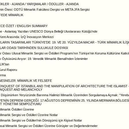
İKLER - AJANDA / YARIŞMALAR / ÖDÜLLER - AJANDA
nin Ötesi: ODTÜ Mimarlık Fakültesi Dergisi ve META JFA Sergisi
FEDE MİMARLIK
İZCE ÖZET / ENGLISH SUMMARY
e - Aslantaş Yazıtları UNESCO Dünya Belleği Uluslararası Kütüğü’nde
e Kent Arasında: İzQ İnovasyon Merkezi
ARIN TASARIMLARI TÜRKİYE’DE: 19. VE 20. YÜZYILDA MACAR - TÜRK MİMARLIK İLİŞ
LAR ODASI TARİHİNDEN SULUKULE DOSYASI
r Odası Ulusal Mimarlık Sergisi ve Ödülleri Programı’nın Türkiye’nin Koruma Kültürüne Katkıl
k Öyküsünü Arıyor: 19. Venedik Mimarlık Bienali’nden İzlenimler
IK'tan
Kurul Raporu
urma
 NESNELER: MİMARLIK VE FELSEFE
ONQUEST OF İSTANBUL AND THE MANIPULATION OF ARCHITECTURE THE ISLAMIST 
NQUEST AND MELANCHOLY
ı Düşünürken Yeryüzünde Barınma Halimizi Mimarlık Üzerinden Sorgulamaya Açmak: “Yere
YE’NİN DEPREM GERÇEĞİ: 17 AĞUSTOS DEPREMİNİN 25. YILINDA MERMARA BÖLGES
ET YÖNETİMİ SEMPOZYUMU
Mimarlık Ödülleri Üzerine
Mimarlık Sergisi ve Ödülleri Üzerine Notlar
Mimarlık Sergisi ve Ödülleri’nin Dönüşümü için Kişisel Notlar
usal Mimarlık Sergisi ve Ödülleri Üzerine Görüşler ve Değerlendirmeler