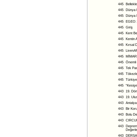
445
Bellekl
445
Dünya 
445
Dünya M
445
EGEO: E
445
Giriş
445
Kent Be
445
Kentin 
445
Kırsal 
445
LivenAR
445
MİMARL
445
Önemli 
445
Tek Par
445
Tökezl
445
Türkiye
445
“Kesişe
443
19. Dön
443
19. Ulu
443
Antalya
443
Bir Kor
443
Bolu De
443
CIRCU
443
Depremd
Değerl
443
DERSA