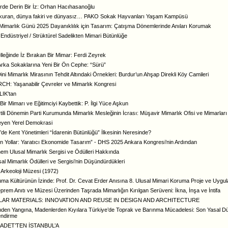
erde Derin Bir İz: Orhan Hacıhasanoğlu
kuran, dünya fakiri ve dünyasız… PAKO Sokak Hayvanları Yaşam Kampüsü
imarlık Günü 2025 Dayanıklılık için Tasarım: Çatışma Dönemlerinde Anıları Korumak
ndüstriyel / Strüktürel Sadelikten Mimari Bütünlüğe
lleğinde İz Bırakan Bir Mimar: Ferdi Zeyrek
Arka Sokaklarına Yeni Bir Ön Cephe: “Sürü”
Dini Mimarlık Mirasının Tehdit Altındaki Örnekleri: Burdur’un Ahşap Direkli Köy Camileri
CH: Yaşanabilir Çevreler ve Mimarlık Kongresi
IK'tan
Bir Mimarı ve Eğitimciyi Kaybettik: P. İlgi Yüce Aşkun
tili Dönemin Parti Kurumunda Mimarlık Mesleğinin İcrası: Müşavir Mimarlık Ofisi ve Mimarları
eyen Yerel Demokrasi
’de Kent Yönetimleri “İdarenin Bütünlüğü” İlkesinin Neresinde?
n Yollar: Yaratıcı Ekonomide Tasarım” - DHS 2025 Ankara Kongresi’nin Ardından
em Ulusal Mimarlık Sergisi ve Ödülleri Hakkında
sal Mimarlık Ödülleri ve Sergisi’nin Düşündürdükleri
 Arkeoloji Müzesi (1972)
uma Kültürünün İzinde: Prof. Dr. Cevat Erder Anısına 8. Ulusal Mimari Koruma Proje ve Uy
prem Anıtı ve Müzesi Üzerinden Taşrada Mimarlığın Kırılgan Serüveni: İkna, İnşa ve İntifa
LAR MATERIALS: INNOVATION AND REUSE IN DESIGN AND ARCHITECTURE
en Yangına, Madenlerden Kıyılara Türkiye’de Toprak ve Barınma Mücadelesi: Son Yasal Dü
endirme
ADET’TEN İSTANBUL’A