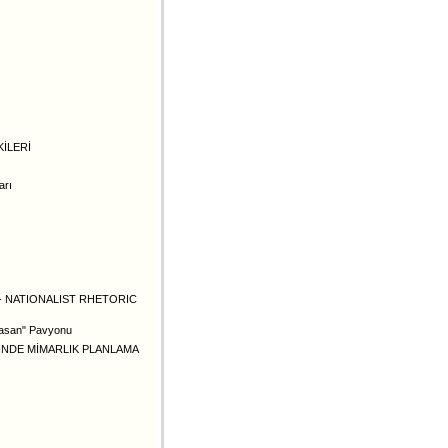
KİLERİ
arı
- NATIONALIST RHETORIC
basan" Pavyonu
İNDE MİMARLIK PLANLAMA