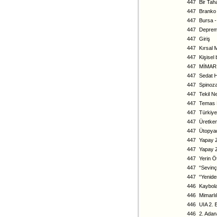
447
Bir Tah
447
Branko 
447
Bursa -
447
Deprem
447
Giriş
447
Kırsal 
447
Kişise
447
MİMARL
447
Sedat H
447
Spinoza
447
Tekil N
447
Temas E
447
Türkiye
447
Üretken
447
Ütopya
447
Yapay Z
447
Yapay Z
447
Yerin Ö
447
“Sevinç
447
“Yenide
446
Kaybola
446
Mimarlık
446
UIA 2. B
446
2. Adan