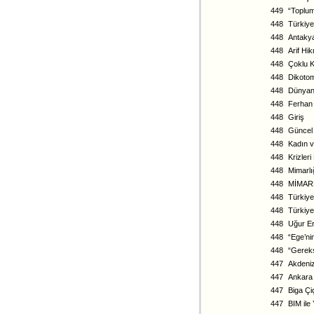
449
“Toplum
448
Türkiye
448
Antakya
448
Arif Hi
448
Çoklu Kr
448
Dikotom
448
Dünyan
448
Ferhan 
448
Giriş
448
Güncel 
448
Kadın v
448
Krizler
448
Mimarlı
448
MİMARL
448
Türkiye
448
Türkiye 
448
Uğur E
448
“Ege’ni
448
“Gereks
447
Akdeniz
447
Ankara 
447
Biga Çi
447
BIM ile