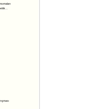
nsımaları
bettik…
arışması