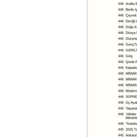
446
Arafta 
446
Berlin 
446
Çeyrek 
446
Divriği
446
Doğu Ka
446
Dünya M
446
Düzene
446
GençTas
446
GERİLİ
446
Giriş
446
İçinde 
446
Kapado
446
MİMAR 
446
MİMAR
446
MİMARL
446
Modern 
446
SÜPRE
446
Üç Ayak
446
Yaşanab
446
“Afetle
Mimarlı
446
“İstanb
445
2025 Tü
445
Ankara’