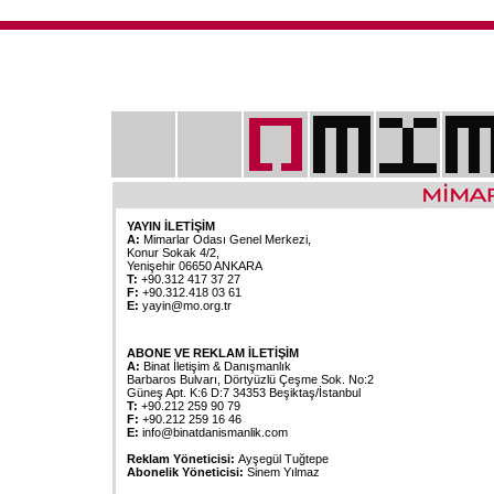
YAYIN İLETİŞİM
A:
Mimarlar Odası Genel Merkezi,
Konur Sokak 4/2,
Yenişehir 06650 ANKARA
T:
+90.312 417 37 27
F:
+90.312.418 03 61
E:
yayin@mo.org.tr
ABONE VE REKLAM İLETİŞİM
A:
Binat İletişim & Danışmanlık
Barbaros Bulvarı, Dörtyüzlü Çeşme Sok. No:2
Güneş Apt. K:6 D:7 34353 Beşiktaş/İstanbul
T:
+90.212 259 90 79
F:
+90.212 259 16 46
E:
info@binatdanismanlik.com
Reklam Yöneticisi:
Ayşegül Tuğtepe
Abonelik Yöneticisi:
Sinem Yılmaz