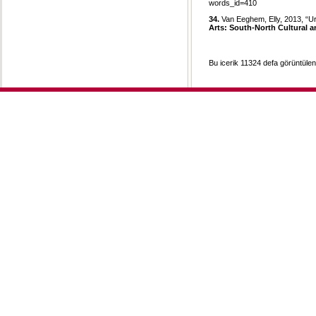
words_id=410
34.
Van Eeghem, Elly, 2013, “Urb
Arts: South-North Cultural 
Bu icerik 11324 defa görüntülenm