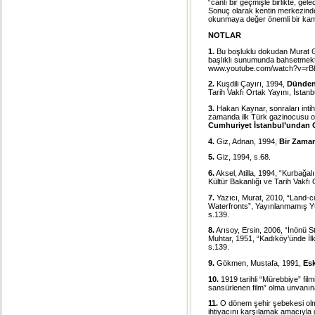
“canlı bir geçmişle birlikte, ge
Sonuç olarak kentin merkezinde 
okunmaya değer önemli bir kam
NOTLAR
1.
Bu boşluklu dokudan Murat G
başlıklı sunumunda bahsetmekt
www.youtube.com/watch?v=r
2.
Kuşdili Çayırı, 1994,
Dünden
Tarih Vakfı Ortak Yayını, İstanb
3.
Hakan Kaynar, sonraları inti
zamanda ilk Türk gazinocusu o
Cumhuriyet İstanbul’undan 
4.
Giz, Adnan, 1994,
Bir Zaman
5.
Giz, 1994, s.68.
6.
Aksel, Atilla, 1994, “Kurbağal
Kültür Bakanlığı ve Tarih Vakfı 
7.
Yazıcı, Murat, 2010, “Land-c
Waterfronts”, Yayınlanmamış Yü
s.139.
8.
Arısoy, Ersin, 2006, “İnönü
Muhtar, 1951, “Kadıköy’ünde İlk
s.139.
9.
Gökmen, Mustafa, 1991,
Esk
10.
1919 tarihli “Mürebbiye” film
sansürlenen film” olma unvanına 
11.
O dönem şehir şebekesi olmad
ihtiyacını karşılamak amacıyla g