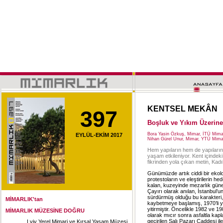
KENTSEL MEKÂN
397
Boşluk ve Yıkım Üzerine
Bora Yasin Özkuş, Mimar, İTÜ Mima
EYLÜL-EKİM 2017
Nihan Gürel Unur, Mimar, YTÜ Mima
Hem yapıların hem de yapıların 
yaşam etkileniyor. Kent içindeki
fikrinden yola çıkan metin, Kadı
Günümüzde artık ciddi bir ekol
protestoların ve eleştirilerin 
kalan, kuzeyinde mezarlık güney
Çayırı olarak anılan, İstanbul’
sürdürmüş olduğu bu karakteri,
MİMARLIK'tan
kaybetmeye başlamış, 1970’li y
yitirmiştir. Öncelikle 1982 ve 1
MİMARLIK MÜZESİNE DOĞRU
olarak mıcır sonra asfaltla ka
geçirilen Salı Pazarı Caddesi il
Lviv Yerel Mimari ve Kırsal Yaşam Müzesi