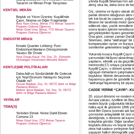
yılında Kuşdili Sineması’nın adı
Tasarım ve Mimari Proje Yarışması
almış olsa da, daha önce de belir
KENTSEL MEKÂN
Giz, sinema ve tiyatro olarak d
parlak dönemi olduğunun altını 
Boşluk ve Yıkım Üzerine: Kuşdili’nde
tek kat localı bu yapının, çoğun
Çayır, Sinema ve Diğer Fragmanlar
Binanın bir tarafında motor (je
Bora Yasin Özkuş, Mimar, İTÜ Mimari Tasarım
edilecek olan, yazlık temsilleri
Programı Doktora Öğrencisi
sonra tiyatro işlevini neredeys
Nihan Gürel Unur, Mimar, YTÜ Mimari Tasarım
Programı Doktora Öğrencisi
gerçekleştirilen tiyatro gösterile
Ona göre, zaman zaman Darülbeda
ENDÜSTRİ MİRASI
Sineması, daha “alafranga” bir s
kumpanyaları oynar ve buraya Ka
Kreativ Quartier Lohberg: Post-
semtlerinin geleneklere bağlı halk
Endüstriyel Alanların Dönüşümünde
Yaratıcı Bir Örnek
Yukarıda kısaca Kuşdili Çayırı
Ayşe Duygu Kaçar, Yrd. Doç. Dr., Eskişehir
yarısındaki hikâyesi aktarılmaya
Osmangazi Üniversitesi Mimarlık Bölümü
yapıların, etkinlik ya da geçicil
merkezde(17) ortaya çıkanlardan 
KENTLEŞME POLİTİKALARI
Kuşdili Çayırı, o dönem içinde b
uğraşan mimarların çalışmaların
Daha Adil ve Sürdürülebilir Bir Gelecek
boşluktur. Metnin devamında da 
için Yeşil Ekonomi Yaklaşımı Seçenek
hayatımıza giren bir gündelik fr
Olabilir mi?
“alafranga”laşamamış bir piyas
Osman Balaban, Doç. Dr. ODTÜ Şehir ve Bölge
Planlama Bölümü
CADDE YERİNE “ÇAYIR”: KU
Meltem Şenol Balaban, Yrd. Doç. Dr. ODTÜ
Şehir ve Bölge Planlama Bölümü
20. yüzyıl dönümü ve modern in
YAYINLAR
Avrupa yakası, özellikle de Be
nedeni büyük çoğunlukla hikâye
TEMA[S]
halka açık ilk gösterim 1896 yı
sesli film Opera (sonraki adı İ
Yerinden Etmek Yerine Dahil Etmek:
çevresinin anlaşılabilir bir ünü 
Comuna 13
alındığında, o döneme ait kayna
Nihan Gürel Unur, YTÜ Mimari Tasarım
kolaylıkla görülür. Diğer taraf
Programı Doktora Öğrencisi
boşluklu dokusu ve büyük bahçel
olma hali sadece yerleşimin fizi
yaşayan halkın demografik yapı