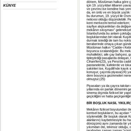
dönem, Müslüman halka göre çoğu
KÜNYE
için 19. yüzyıldan itibaren yav
ve çevresi ise kendine has yeni 
da, en ünlü ve en büyük yazlık
bu durumun, 19. yüzyıl ile Osm
neticesi olduğu düşünülebilir. P
kent merkezini temsil ederken; K
sayfiye alışkanlıkları da değiş
mekânın sıkışması” geleneksel 
İstanbul’unda bu anlam çokluğu ç
boşluklarından biri olarak Kuşdi
durmak istediği de tam bu nokta
beraberinde ortaya çıkan günde
Müslüman halkın “Cadde-i Kebir”
boyunca sıralandığıdır. Bu mekâ
muhallebici, aile çay bahçesi, g
tipleştirdiği pasajlarda dolaşan,
Cihani’leri(23), ya Pera’da cadd
pastanelerde, kafelerde ve lok
sakinleri ise, Kuşdili’nde kayı
konuşur, çayırda piyasa(24) yap
dere boyunca gezinmeleri nerede
olmuştur.(25)
Piyasaları ya da çayıra takılan
yıllarında en parlak dönemini g
sinema dışında fiziksel bir yap
geçiciliğini ve hatta geçirgenli
BİR BOŞLUK NASIL YIKILIR(
Mekânın fiziksel boyutundan öte
kentsel boşlukların, bu açıdan “
söylenebilir. Bir boşluk olarak Ku
alanlarını) kaybetmesiyle bu ha
dönüşümü aynı zamanda bir yıkım
yıkımdan öte, tekinsiz olduğu, 
tarafından zaman zaman “süpürül