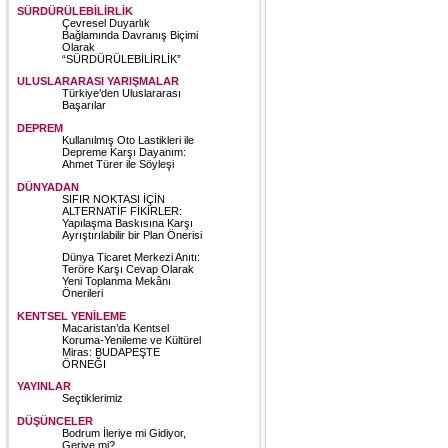
SÜRDÜRÜLEBİLİRLİK
Çevresel Duyarlık
Bağlamında Davranış Biçimi
Olarak
“SÜRDÜRÜLEBİLİRLİK”
ULUSLARARASI YARIŞMALAR
Türkiye’den Uluslararası
Başarılar
DEPREM
Kullanılmış Oto Lastikleri ile
Depreme Karşı Dayanım:
Ahmet Türer ile Söyleşi
DÜNYADAN
SIFIR NOKTASI İÇİN
ALTERNATİF FİKİRLER:
Yapılaşma Baskısına Karşı
Ayrıştırılabilir bir Plan Önerisi
Dünya Ticaret Merkezi Anıtı:
Teröre Karşı Cevap Olarak
Yeni Toplanma Mekânı
Önerileri
KENTSEL YENİLEME
Macaristan’da Kentsel
Koruma-Yenileme ve Kültürel
Miras: BUDAPEŞTE
ÖRNEĞI
YAYINLAR
Seçtiklerimiz
DÜŞÜNCELER
Bodrum İleriye mi Gidiyor,
Geriye mi?