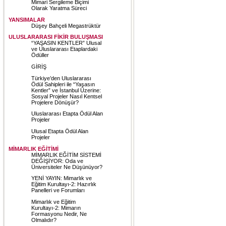
Mimari Sergileme Biçimi
Olarak Yaratma Süreci
YANSIMALAR
Düşey Bahçeli Megastrüktür
ULUSLARARASI FİKİR BULUŞMASI
“YAŞASIN KENTLER” Ulusal
ve Uluslararası Etaplardaki
Ödüller
GİRİŞ
Türkiye’den Uluslararası
Ödül Sahipleri ile “Yaşasın
Kentler” ve İstanbul Üzerine:
Sosyal Projeler Nasıl Kentsel
Projelere Dönüşür?
Uluslararası Etapta Ödül Alan
Projeler
Ulusal Etapta Ödül Alan
Projeler
MİMARLIK EĞİTİMİ
MİMARLIK EĞİTİM SİSTEMİ
DEĞİŞİYOR: Oda ve
Üniversiteler Ne Düşünüyor?
YENİ YAYIN: Mimarlık ve
Eğitim Kurultayı-2: Hazırlık
Panelleri ve Forumları
Mimarlık ve Eğitim
Kurultayı-2: Mimarın
Formasyonu Nedir, Ne
Olmalıdır?