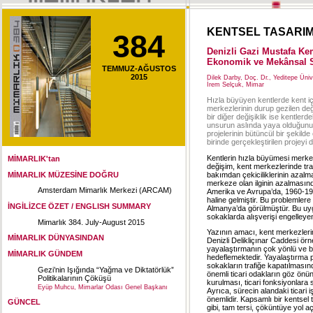
KENTSEL TASARI
384
Denizli Gazi Mustafa Ke
Ekonomik ve Mekânsal S
TEMMUZ-AĞUSTOS
2015
Dilek Darby, Doç. Dr., Yeditepe Üni
İrem Selçuk, Mimar
Hızla büyüyen kentlerde kent içi
merkezlerinin durup gezilen değ
bir diğer değişiklik ise kentle
unsurun aslında yaya olduğunun
projelerinin bütüncül bir şekilde 
birinde gerçekleştirilen projeyi 
Kentlerin hızla büyümesi merke
MİMARLIK'tan
değişim, kent merkezlerinde traf
bakımdan çekiciliklerinin azalm
MİMARLIK MÜZESİNE DOĞRU
merkeze olan ilginin azalmasın
Amsterdam Mimarlık Merkezi (ARCAM)
Amerika ve Avrupa’da, 1960-197
haline gelmiştir. Bu problemlere
İNGİLİZCE ÖZET / ENGLISH SUMMARY
Almanya’da görülmüştür. Bu uy
sokaklarda alışverişi engelleyen
Mimarlık 384. July-August 2015
Yazının amacı, kent merkezlerin
MİMARLIK DÜNYASINDAN
Denizli Delikliçınar Caddesi ör
yayalaştırmanın çok yönlü ve bü
MİMARLIK GÜNDEM
hedeflemektedir. Yayalaştırma pr
sokakların trafiğe kapatılmasın
Gezi’nin Işığında “Yağma ve Diktatörlük”
önemli ticari odakların göz önün
Politikalarının Çöküşü
kurulması, ticari fonksiyonlara
Eyüp Muhcu, Mimarlar Odası Genel Başkanı
Ayrıca, sürecin alandaki ticari
önemlidir. Kapsamlı bir kentsel
GÜNCEL
gibi, tam tersi, çöküntüye yol 