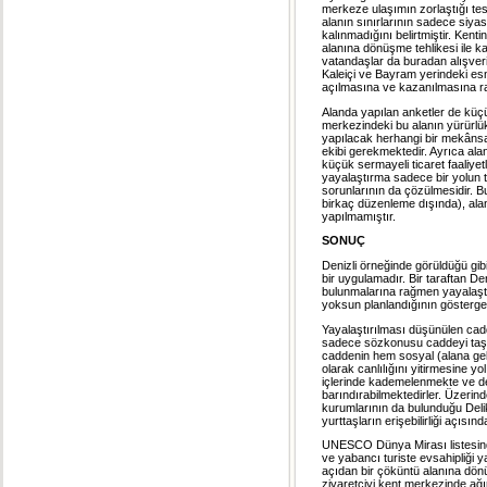
merkeze ulaşımın zorlaştığı tes
alanın sınırlarının sadece siyasi
kalınmadığını belirtmiştir. Kent
alanına dönüşme tehlikesi ile k
vatandaşlar da buradan alışver
Kaleiçi ve Bayram yerindeki es
açılmasına ve kazanılmasına ra
Alanda yapılan anketler de küçü
merkezindeki bu alanın yürürlü
yapılacak herhangi bir mekânsal
ekibi gerekmektedir. Ayrıca ala
küçük sermayeli ticaret faaliye
yayalaştırma sadece bir yolun t
sorunlarının da çözülmesidir. 
birkaç düzenleme dışında), alan
yapılmamıştır.
SONUÇ
Denizli örneğinde görüldüğü gibi
bir uygulamadır. Bir taraftan De
bulunmalarına rağmen yayalaştır
yoksun planlandığının gösterges
Yayalaştırılması düşünülen cadde
sadece sözkonusu caddeyi taşı
caddenin hem sosyal (alana gel
olarak canlılığını yitirmesine y
içlerinde kademelenmekte ve deği
barındırabilmektedirler. Üzeri
kurumlarının da bulunduğu Delik
yurttaşların erişebilirliği açısın
UNESCO Dünya Mirası listesinde
ve yabancı turiste evsahipliği yap
açıdan bir çöküntü alanına dön
ziyaretçiyi kent merkezinde a