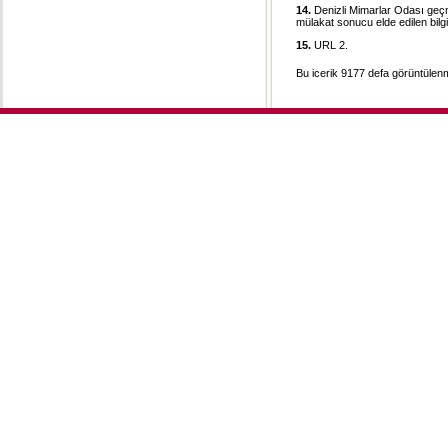
14.
Denizli Mimarlar Odası geçm
mülakat sonucu elde edilen bilgi
15.
URL 2.
Bu icerik 9177 defa görüntülenmi