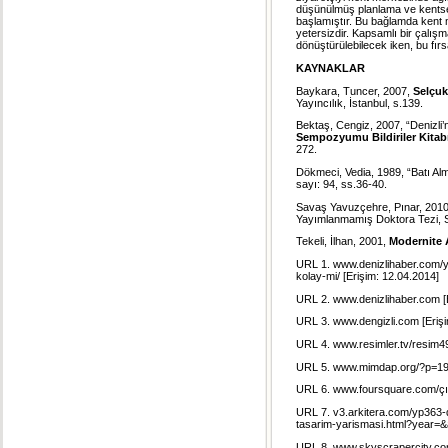
düşünülmüş planlama ve kentsel
başlamıştır. Bu bağlamda kent
yetersizdir. Kapsamlı bir çalış
dönüştürülebilecek iken, bu fırsa
KAYNAKLAR
Baykara, Tuncer, 2007,
Selçuk
Yayıncılık, İstanbul, s.139.
Bektaş, Cengiz, 2007, “Denizli’
Sempozyumu Bildiriler Kitab
272.
Dökmeci, Vedia, 1989, “Batı Alm
sayı: 94, ss.36-40.
Savaş Yavuzçehre, Pınar, 2010,
Yayımlanmamış Doktora Tezi, 
Tekeli, İlhan, 2001,
Modernite 
URL 1. www.denizlihaber.com/yaz
kolay-mi/ [Erişim: 12.04.2014]
URL 2. www.denizlihaber.com [E
URL 3. www.dengizli.com [Erişi
URL 4. www.resimler.tv/resim49
URL 5. www.mimdap.org/?p=192
URL 6. www.foursquare.com/çına
URL 7. v3.arkitera.com/yp363-d
tasarim-yarismasi.html?year=&
URL 8. www.skyscrapercity.co