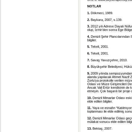
NOTLAR
1.
Dökmeci, 1989.
2.
Baykara, 2007, s.139.
3.
2012 yılı Adrese Dayalı Nüfu
olup, İzmir’den sonra Ege Bölges
4.
Denizli Şehir Plancılarından 
bilgiler.
5.
Tekeli, 2001.
6.
Tekeli, 2001.
7.
Savaş Yavuzçehre, 2010.
8.
Büyükşehir Belediyesi, Hükü
9.
2009 yılında sempozyumdan s
alanda yapılacak Ahmet Nazif Z
Zorlu’ya protokolle verilen müz
Odası ve Müze Girişimcileri Derne
Ancak Vali Ertür kendisinin de ko
etmeyin. Çok başarılı bir proje o
10.
Denizli Mimarlar Odası eski
elde edilen bilgiler.
11.
Yaya ve esnafın “Katılmıyoru
toplanması ile elde edilmiş sonu
12.
Denizli Mimarlar Odası geçm
mülakat sonucu elde edilen bilgi
13.
Bektaş, 2007.