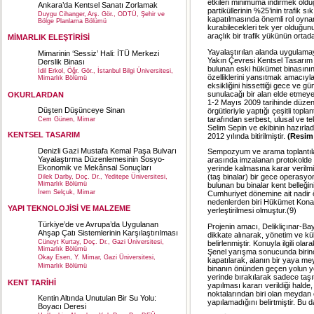
etkileri minimuma indirmek olduğ
Ankara’da Kentsel Sanatı Zorlamak
partiküllerinin %25’inin trafik s
Duygu Cihanger, Arş. Gör., ODTÜ, Şehir ve
kapatılmasında önemli rol oynamı
Bölge Planlama Bölümü
kurabilecekleri tek yer olduğu
araçlık bir trafik yükünün ortada
MİMARLIK ELEŞTİRİSİ
Yayalaştırılan alanda uygulamay
Mimarinin ‘Sessiz’ Hali: İTÜ Merkezi
Yakın Çevresi Kentsel Tasarım 
Derslik Binası
bulunan eski hükümet binasının 
İdil Erkol, Öğr. Gör., İstanbul Bilgi Üniversitesi,
özelliklerini yansıtmak amacıyl
Mimarlık Bölümü
eksikliğini hissettiği gece ve 
sunulacağı bir alan elde etmeye 
OKURLARDAN
1-2 Mayıs 2009 tarihinde düzenl
Düşten Düşünceye Sinan
örgütleriyle yaptığı çeşitli top
tarafından serbest, ulusal ve 
Cem Günen, Mimar
Selim Sepin ve ekibinin hazırlad
KENTSEL TASARIM
2012 yılında bitirilmiştir.
(Resim
Denizli Gazi Mustafa Kemal Paşa Bulvarı
Sempozyum ve arama toplantılar
Yayalaştırma Düzenlemesinin Sosyo-
arasında imzalanan protokolde 
Ekonomik ve Mekânsal Sonuçları
yerinde kalmasına karar verilmi
(taş binalar) bir gece operasyon
Dilek Darby, Doç. Dr., Yeditepe Üniversitesi,
Mimarlık Bölümü
bulunan bu binalar kent belleği
İrem Selçuk, Mimar
Cumhuriyet dönemine ait nadir 
nedenlerden biri Hükümet Konağı
YAPI TEKNOLOJİSİ VE MALZEME
yerleştirilmesi olmuştur.(9)
Türkiye’de ve Avrupa’da Uygulanan
Projenin amacı, Delikliçınar-B
Ahşap Çatı Sistemlerinin Karşılaştırılması
dikkate alınarak, yönetim ve kü
Cüneyt Kurtay, Doç. Dr., Gazi Üniversitesi,
belirlenmiştir. Konuyla ilgili 
Mimarlık Bölümü
Şenel yarışma sonucunda birinc
Okay Esen, Y. Mimar, Gazi Üniversitesi,
kapatılarak, alanın bir yaya m
Mimarlık Bölümü
binanın önünden geçen yolun ye
yerinde bırakılarak sadece taşı
KENT TARİHİ
yapılması kararı verildiği hal
noktalarından biri olan meydan
Kentin Altında Unutulan Bir Su Yolu:
yapılamadığını belirtmiştir. Bu 
Boyacı Deresi