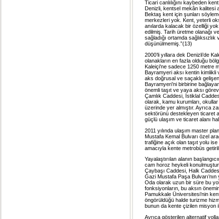
Ticari canlılığını kaybeden ken
Denizli, kentsel mekân kalitesi 
Bektaş kent için şunları söylemek
merkezleri yok. Kent, yeterli oks
anılarda kalacak bir özelliği yok
edilmiş. Tarih üretme olanağı ve
sağladığı ortamda sağlıksızlık va
düşünülmemiş.”(13)
2000’li yıllara dek Denizli’de K
olanakların en fazla olduğu bölg
Kaleiçi'ne sadece 1250 metre m
Bayramyeri aksı kentin kimlikl
aks doğrusal ve saçaklı gelişen 
Bayramyeri’ni birbirine bağlay
önemli taşıt ve yaya aksı görev
Çamlık Caddesi, İstiklal Cadde
olarak, kamu kurumları, okulla
üzerinde yer almıştır. Ayrıca
sektörünü destekleyen ticaret a
güçlü ulaşım ve ticaret alanı hal
2011 yılında ulaşım master plan
Mustafa Kemal Bulvarı özel araç 
trafiğine açık olan taşıt yolu i
amacıyla kente metrobüs getiril
Yayalaştırılan alanın başlangıc
cam horoz heykeli konulmuştur
Çaybaşı Caddesi, Halk Caddesi 
Gazi Mustafa Paşa Bulvarı’nın 
Oda olarak uzun bir süre bu yol
fonksiyonların, bu aksın önemin
Pamukkale Üniversitesi’nin kent
öngörüldüğü halde turizme hizm
bunun da kente çizilen misyon ile 
Ayrıca gösterilen alternatif yol