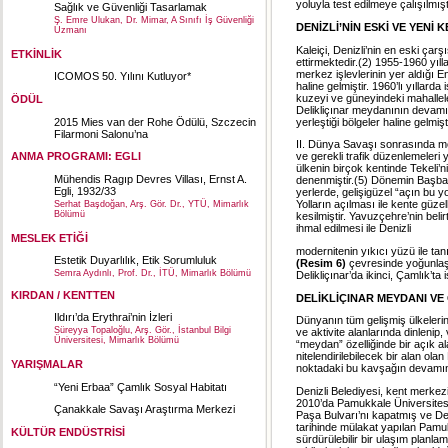
yoluyla test edilmeye çalışılmışt
Sağlık ve Güvenliği Tasarlamak
Ş. Emre Ulukan, Dr. Mimar, A Sınıfı İş Güvenliği
DENİZLİ’NİN ESKİ VE YENİ
Uzmanı
Kaleiçi, Denizli’nin en eski çar
ETKİNLİK
ettirmektedir.(2) 1955-1960 yı
merkez işlevlerinin yer aldığı E
ICOMOS 50. Yılını Kutluyor*
haline gelmiştir. 1960’lı yıllar
kuzeyi ve güneyindeki mahallele
ÖDÜL
Delikliçınar meydanının devamı 
2015 Mies van der Rohe Ödülü, Szczecin
yerleştiği bölgeler haline gelmişt
Filarmoni Salonu’na
II. Dünya Savaşı sonrasında mo
ANMA PROGRAMI: EGLI
ve gerekli trafik düzenlemeleri
ülkenin birçok kentinde Tekeli
Mühendis Ragıp Devres Villası, Ernst A.
denenmiştir.(5) Dönemin Başbak
Egli, 1932/33
yerlerde, gelişigüzel “açın bu y
Yolların açılması ile kente güzel
Serhat Başdoğan, Arş. Gör. Dr., YTÜ, Mimarlık
Bölümü
kesilmiştir. Yavuzçehre’nin belir
ihmal edilmesi ile Denizli
MESLEK ETİĞİ
modernitenin yıkıcı yüzü ile tan
Estetik Duyarlılık, Etik Sorumluluk
(Resim 6)
çevresinde yoğunla
Semra Aydınlı, Prof. Dr., İTÜ, Mimarlık Bölümü
Delikliçınar’da ikinci, Çamlık’
KIRDAN / KENTTEN
DELİKLİÇINAR MEYDANI VE
Ildırı’da Erythrai’nin İzleri
Dünyanın tüm gelişmiş ülkelerin
Süreyya Topaloğlu, Arş. Gör., İstanbul Bilgi
ve aktivite alanlarında dinlenip
Üniversitesi, Mimarlık Bölümü
“meydan” özelliğinde bir açık al
nitelendirilebilecek bir alan ola
YARIŞMALAR
noktadaki bu kavşağın devamın
“Yeni Erbaa” Çamlık Sosyal Habitatı
Denizli Belediyesi, kent merke
2010’da Pamukkale Üniversitesi
Çanakkale Savaşı Araştırma Merkezi
Paşa Bulvarı’nı kapatmış ve Deli
tarihinde mülakat yapılan Pamuk
KÜLTÜR ENDÜSTRİSİ
sürdürülebilir bir ulaşım planl