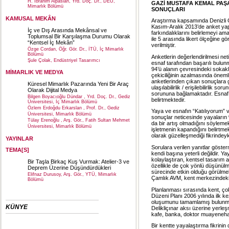
H. İbrahim Alpaslan, Yrd. Doç. Dr., DEÜ,
GAZİ MUSTAFA KEMAL PAŞ
Mimarlık Bölümü
SONUÇLARI
KAMUSAL MEKÂN
Araştırma kapsamında Denizli 
Kasım-Aralık 2013’de anket yapıl
İç ve Dış Arasında Mekânsal ve
farkındalıklarını belirlemeyi ama
Toplumsal Bir Karşılaşma Durumu Olarak
ile 5 arasında likert ölçeğine g
“Kentsel İç Mekân”
verilmiştir.
Özge Cordan, Öğr. Gör. Dr., İTÜ, İç Mimarlık
Bölümü
Anketlerin değerlendirilmesi ne
Şule Çolak, Endüstriyel Tasarımcı
esnaf tarafından başarılı bulunm
94’ü alanın çevresindeki sokakl
MİMARLIK VE MEDYA
çekiciliğinin azalmasında öneml
anketlerinden çıkan sonuçlara gö
Küresel Mimarlık Pazarında Yeni Bir Araç
ulaşılabilirlik / erişilebilirli
Olarak Dijital Medya
sorununa bağlamaktadır. Esnafı
Bilgen Boyacıoğlu Dündar , Yrd. Doç. Dr., Gediz
belirtmektedir.
Üniversitesi, İç Mimarlık Bölümü
Özlem Erdoğdu Erkarslan , Prof. Dr., Gediz
Yaya ve esnafın “Katılıyorum” v
Üniversitesi, Mimarlık Bölümü
sonuçlar neticesinde yayaların 
Tülay Erenoğlu , Arş. Gör., Fatih Sultan Mehmet
da bir artış olmadığını söyleme
Üniversitesi, Mimarlık Bölümü
işletmenin kapandığını belirtmek
olarak güzelleşmediği fikrindeyk
YAYINLAR
Sorulara verilen yanıtlar göste
TEMA[S]
kendi başına yeterli değildir. Yay
kolaylaştıran, kentsel tasarım 
Bir Taşla Birkaç Kuş Vurmak: Atelier-3 ve
özellikle de çok yönlü düşünülm
Deprem Üzerine Düşündürdükleri
sürecinde etkin olduğu görülme
Elifnaz Durusoy, Arş. Gör., YTÜ, Mimarlık
Çamlık AVM, kent merkezindeki 
Bölümü
Planlanması sırasında kent, ço
Düzeni Planı 2006 yılında ilk k
oluşumunu tamamlamış bulunmak
KÜNYE
Delikliçınar aksı üzerine yerle
kafe, banka, doktor muayenehan
Bir kentte yayalaştırma fikrinin 