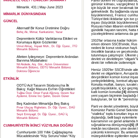
Farklı dönem ve coğrafyalarda,
görünür kılması, vazgeçilmez bir 
Mimarlık. 431 | May-June 2023
için büyük bir eser bırakmak bi
gelmektedir. Bu bağlamda siyasi
MİMARLIK DÜNYASINDAN
büyüklenmesi), Fransız cumhurb
Türkiye’deki iktidarlar için ise
GÜNCEL
inşası (büyüklük büyüklenmesi) 
Rusyası’ndan itibaren endüstril
Alternatif Bir Konut Üretimine Doğru
gündelik hayatın tanzimi, hatta
Behiç Ak, Mimar, Karikatürist, Yazar
yüceleştirilmesi anlamına da gele
Depremlerin Kültür Varlıklarına Etkileri ve
1910’lar ortasına kadar hüküm 
Korumaya ilişkin Gözlemler
erken dönem SSCB’sinde, Rus t
Umut Almaç, İnşaat Müh., Dr. Öğr. Üyesi., İTÜ
nedeni ile konut stokunun hayli
Mimarlık Bölümü
öncelikle baraka ve gecekondu
tutunmaya çalışmıştır. Ülkenin 
Afetten İyileşmeye: Depremlerin Ardından
devleti ve devletleşen “oligark”
Barınma Müdahalesi
direkt bir refleksle üstlenmiştir.
Nil Akdede, Arş. Gör., Atılım Üniversitesi
Mimarlık Bölümü, ODTÜ Mimarlık Bölümü
Henüz 1920’ler SSCB’sinde aile 
Doktora Öğrencisi
devlet ve oligarkların, Avrupa’
devşirdikleri komün konut inşa
ETKİNLİK
yerleştirilebilmiş, kentsel alty
Konutta mutfak, banyo, tuvalet g
ODTÜ Acil Tasarım Stüdyosu’na İlk
çeşitli büyüklükte, iç içe geçm
Bakış: Kağıt Masura Evi'nin Öğrettikleri
katlı komün konutlar,
[4]
dönemin
Tuğba Özer, Ömer Faruk Ağırsoy, Gizem Nur
yeni yaşam biçiminin başladığ
Aydemir, Emine İnci Şahin, Gizem Güner
buluşturan, bir tür ilk “perestroy
Beş Kadından Mimarlığa Beş Bakış
Parti ve devlet yönetimini, büyü
Pınar Uluçay Righelato, Dr. Öğr. Üyesi., DAÜ
Komünist Partisi Genel Sekreter
Mimarlık Bölümü
“stalinka” toplu konutları inşa edi
Seyit Ermiyagil, Dr. Öğr. Üyesi., DAÜ İç
dışlandığı, belli başlı eylemlerl
Mimarlık Bölümü
kavramının ve genel anlamda h
sığınaklarına dönüşmüştü
[6]
(
CUMHURİYETİN İKİNCİ YÜZYILINA DOĞRU
mekân tecrübesini, yine devlet 
yükümlü kılınmıştır. Bu anlamda
Cumhuriyetin 100 Yıllık Çağdaşlaşma
müteşekkirlikte eşitlenilen toplum
Mücadelesinde “Köy Sorunu”ndan “Köy