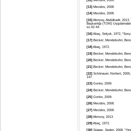
[12]
Mecidov, 2008.
[13]
Mecidov, 2008.
[14]
Mecidov, 2008.
[15]
Altınsoy, Abdülkadir, 2013, 
Başkanlığı (TOKİ) Uygulamaları”
ss.42-44.
[16]
Abaç, Selçuk, 1972, “Sosyal
[17]
Becker; Mendelsohn; Bend
[18]
Abaç, 1972.
[19]
Becker; Mendelsohn; Bend
[20]
Becker; Mendelsohn; Bend
[21]
Becker; Mendelsohn; Bend
[22]
Schönauer, Norbert, 2000,
147.
[23]
Gorlov, 2009.
[24]
Becker; Mendelsohn; Bend
[25]
Gorlov, 2009.
[26]
Mecidov, 2008.
[27]
Mecidov, 2008.
[28]
Altınsoy, 2013.
[29]
Abaç, 1972.
[30]
Süataç, Seden, 2006, “Yirm