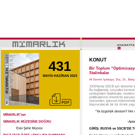
KONUT
431
Bir Toplum “Optimizasyo
Stalinkalar
MAYIS-HAZİRAN 2023
Ali Devrim Işıkkaya, Doç. Dr., Bahç
1930’larda SSCB için dönemin in
Bu bağlamda, sosyalist kentsel 
yerleşimleri Stalinkalar, mode
politikalarının önemli bir parça
öykünülen, işlevsel mükemmeliye
başvurulacak bir tür örnek yaşa
“Ya özgürlük dostum? Her i
MİMARLIK'tan
MİMARLIK MÜZESİNE DOĞRU
-Apta
Eski Şehir Müzesi
GİRİŞ: RUSYA ve SSCB’DE
İNGİLİZCE ÖZET / ENGLISH SUMMARY