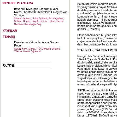
KENTSEL PLANLAMA
Beton üretiminin merkezi halin
varyasyonlarına dayalı Stalinka 
Beyşehir Kıyısında Tasarımın Yeni
devletleşen) üretiminin de başk
Rotası: Kentsel İç Kesimlerle Entegrasyon
sorulmadığı projelendirme ve u
Stratejileri
kompozisyonları, mimari karak
Sevcan Güvenç, Zülal Aydemir, Esra Aygüzer,
bölücü elemanları), inşaat orga
Selman Özyurt, Başak Özkıral, Hikmet Metin,
ölçekleriyle, SSCB ve modern Rusy
Neslihan Serdaroğlu Sağ
kendisinden sonra gelecek konut p
geldiler. (
Resim 3
)
YAYINLAR
Stalin döneminden bu yana irile
TEMA[S]
toplu konut projeleri (“makro-pr
coğrafyasında, toplumu standar
Dokular ve Katmanlar Arası Orman
daim başvurulacak bir tür kılavu
Rotası
Güneş Kara, Mimar, İTÜ Mimarlık Bölümü
STALİNKA (STALİN’İN EVİ)
Yüksek Lisans Öğrencisi
Rusça Stalin’in evi anlamına gel
“Stalinki”) ya da Stalin Toplu 
düşük gelirli, emekçi aile ve bi
KÜNYE
kentlerinde projelendirilmiş, Sta
yansıması, Rus tasarım vizyonun
ve demir perde ülkelerinin aksi
ortaklığı girişimidir. Hollanda,
Yugoslavya ve Polonya gibi ülke
neredeyse tamamen belediye ve 
unvan gözetilerek) inşa edilmişti
SSCB ve hatta bugünkü Rusya’da 
(talep yanlı ve arz yanlı), sivi
ikinci plana atmaktadır. Örneğin
(meskenleri üyelerin ortak malı
sonra kooperatifin rızasıyla mes
için inşaat kuruluşları olmak ü
yetmiş yıl boyunca (1990’lar ort
yalnızca 100.000 civarındadır v
karşın 1970’lerin Doğu Almanyas