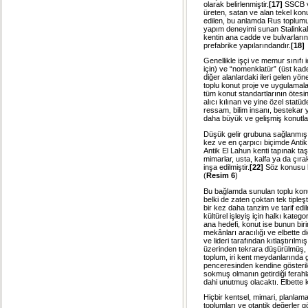
olarak belirlenmiştir.
[17]
SSCB v
üreten, satan ve alan tekel ko
edilen, bu anlamda Rus toplumu i
yapım deneyimi sunan Stalinkalar
kentin ana cadde ve bulvarlarınd
prefabrike yapılarındandır.
[18]
Genellikle işçi ve memur sınıfı i
için) ve “nomenklatür” (üst ka
diğer alanlardaki ileri gelen yöne
toplu konut proje ve uygulamal
tüm konut standartlarının ötesin
alıcı kılınan ve yine özel statüde
ressam, bilim insanı, bestekar 
daha büyük ve gelişmiş konutları
Düşük gelir grubuna sağlanmış t
kez ve en çarpıcı biçimde Antik
Antik El Lahun kenti tapınak taş i
mimarlar, usta, kalfa ya da çırak
inşa edilmiştir.
[22]
Söz konusu h
(
Resim 6
)
Bu bağlamda sunulan toplu konut 
belki de zaten çoktan tek tipleşt
bir kez daha tanzim ve tarif ed
kültürel işleyiş için halkı kateg
ana hedefi, konut ise bunun bi
mekânları aracılığı ve elbette d
ve lideri tarafından kıtlaştırılmı
üzerinden tekrara düşürülmüş, k
toplum, iri kent meydanlarında 
penceresinden kendine gösterild
sokmuş olmanın getirdiği ferah
dahi unutmuş olacaktı. Elbette k
Hiçbir kentsel, mimari, planla
toplumları ve otantik değerler g