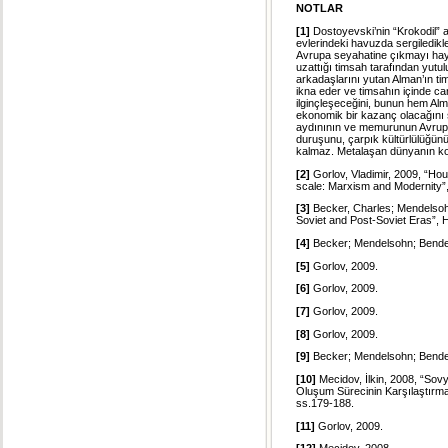
NOTLAR
[1]
Dostoyevski’nin “Krokodil” a
evlerindeki havuzda sergiledikle
Avrupa seyahatine çıkmayı haya
uzattığı timsah tarafından yutul
arkadaşlarını yutan Alman’ın ti
ikna eder ve timsahın içinde can
ilginçleşeceğini, bunun hem Alm
ekonomik bir kazanç olacağını
aydınının ve memurunun Avrupa h
duruşunu, çarpık kültürlülüğünü 
kalmaz. Metalaşan dünyanın ko
[2]
Gorlov, Vladimir, 2009, “Hou
scale: Marxism and Modernity”,
[3]
Becker, Charles; Mendelsoh
Soviet and Post-Soviet Eras”,
[4]
Becker; Mendelsohn; Bende
[5]
Gorlov, 2009.
[6]
Gorlov, 2009.
[7]
Gorlov, 2009.
[8]
Gorlov, 2009.
[9]
Becker; Mendelsohn; Bende
[10]
Mecidov, İlkin, 2008, “Sovy
Oluşum Sürecinin Karşılaştırmal
ss.179-188.
[11]
Gorlov, 2009.