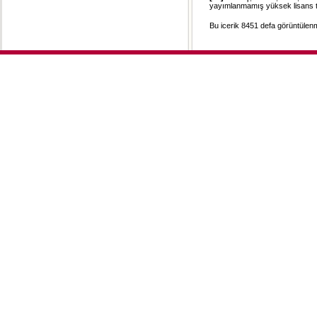
yayımlanmamış yüksek lisans te
Bu icerik 8451 defa görüntülenmi