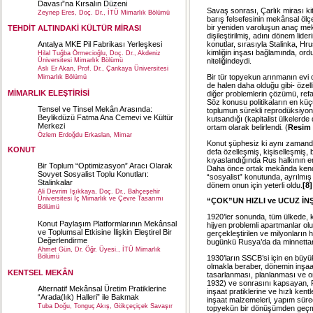
Davası”na Kırsalın Düzeni
Savaş sonrası, Çarlık mirası kit
Zeynep Eres, Doç. Dr., İTÜ Mimarlık Bölümü
barış felsefesinin mekânsal ölçe
bir yeniden varoluşun anaç mekâ
TEHDİT ALTINDAKİ KÜLTÜR MİRASI
dişileştirilmiş, adını dönem lide
Antalya MKE Pil Fabrikası Yerleşkesi
konutlar, sırasıyla Stalinka, 
kimliğin inşası bağlamında, ord
Hilal Tuğba Örmecioğlu, Doç. Dr., Akdeniz
Üniversitesi Mimarlık Bölümü
niteliğindeydi.
Aslı Er Akan, Prof. Dr., Çankaya Üniversitesi
Bir tür topyekun arınmanın evi o
Mimarlık Bölümü
de halen daha olduğu gibi- öze
MİMARLIK ELEŞTİRİSİ
diğer problemlerin çözümü, refah
Söz konusu politikaların en küç
Tensel ve Tinsel Mekân Arasında:
toplumun sürekli reprodüksiyonun
Beylikdüzü Fatma Ana Cemevi ve Kültür
kutsandığı (kapitalist ülkelerde
Merkezi
ortam olarak belirlendi. (
Resim 
Özlem Erdoğdu Erkaslan, Mimar
Konut şüphesiz ki aynı zamanda
KONUT
defa özelleşmiş, kişiselleşmiş, b
kıyaslandığında Rus halkının e
Bir Toplum “Optimizasyon” Aracı Olarak
Daha önce ortak mekânda kendi b
Sovyet Sosyalist Toplu Konutları:
“sosyalist” konutunda, ayrılmış 
Stalinkalar
dönem onun için yeterli oldu.
[8]
Ali Devrim Işıkkaya, Doç. Dr., Bahçeşehir
Üniversitesi İç Mimarlık ve Çevre Tasarımı
“ÇOK”UN HIZLI ve UCUZ İN
Bölümü
1920’ler sonunda, tüm ülkede, k
Konut Paylaşım Platformlarının Mekânsal
hijyen problemli apartmanlar ol
ve Toplumsal Etkisine İlişkin Eleştirel Bir
gerçekleştirilen ve milyonların h
Değerlendirme
bugünkü Rusya’da da minnettarl
Ahmet Gün, Dr. Öğr. Üyesi., İTÜ Mimarlık
Bölümü
1930’ların SSCB’si için en büyü
olmakla beraber, dönemin inşaa
KENTSEL MEKÂN
tasarlanması, planlanması ve o
1932) ve sonrasını kapsayan, Ru
Alternatif Mekânsal Üretim Pratiklerine
inşaat pratiklerine ve hızlı ken
“Arada(lık) Halleri” ile Bakmak
inşaat malzemeleri, yapım süreçle
Tuba Doğu, Tonguç Akış, Gökçeçiçek Savaşır
topyekün bir dönüşümden geçm