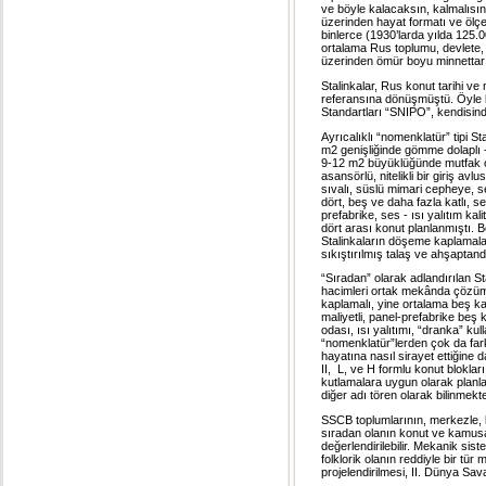
ve böyle kalacaksın, kalmalısı
üzerinden hayat formatı ve ölçe
binlerce (1930’larda yılda 125.
ortalama Rus toplumu, devlete, 
üzerinden ömür boyu minnettar
Stalinkalar, Rus konut tarihi ve
referansına dönüşmüştü. Öyle k
Standartları “SNIPO”, kendisind
Ayrıcalıklı “nomenklatür” tipi S
m2 genişliğinde gömme dolaplı -
9-12 m2 büyüklüğünde mutfak or
asansörlü, nitelikli bir giriş a
sıvalı, süslü mimari cepheye, s
dört, beş ve daha fazla katlı, s
prefabrike, ses - ısı yalıtım kal
dört arası konut planlanmıştı. B
Stalinkaların döşeme kaplamalar
sıkıştırılmış talaş ve ahşaptandı
“Sıradan” olarak adlandırılan St
hacimleri ortak mekânda çözümle
kaplamalı, yine ortalama beş kat
maliyetli, panel-prefabrike beş 
odası, ısı yalıtımı, “dranka” ku
“nomenklatür”lerden çok da farklı
hayatına nasıl sirayet ettiğine da
II, L, ve H formlu konut blokl
kutlamalara uygun olarak planla
diğer adı tören olarak bilinmekte
SSCB toplumlarının, merkezle, l
sıradan olanın konut ve kamusa
değerlendirilebilir. Mekanik sis
folklorik olanın reddiyle bir 
projelendirilmesi, II. Dünya Sa