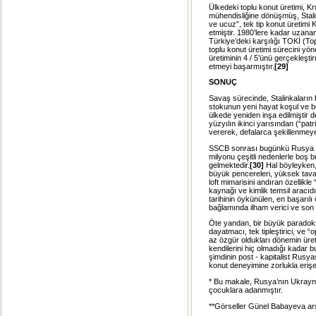
Ülkedeki toplu konut üretimi, K
mühendisliğine dönüşmüş, Stalink
ve ucuz”, tek tip konut üretim
etmiştir. 1980’lere kadar uzanan 
Türkiye’deki karşılığı TOKİ (To
toplu konut üretimi sürecini yö
üretiminin 4 / 5’ünü gerçekleş
etmeyi başarmıştır.
[29]
SONUÇ
Savaş sürecinde, Stalinkaları
stokunun yeni hayat koşul ve b
ülkede yeniden inşa edilmiştir de
yüzyılın ikinci yarısından (“pa
vererek, defalarca şekillenmey
SSCB sonrası bugünkü Rusya F
milyonu çeşitli nedenlerle boş
gelmektedir.
[30]
Hal böyleyken
büyük pencereleri, yüksek tava
loft mimarisini andıran özellikl
kaynağı ve kimlik temsil aracıd
tarihinin öykünülen, en başarılı
bağlamında ilham verici ve son
Öte yandan, bir büyük paradoks
dayatmacı, tek tipleştirici, ve “
az özgür oldukları dönemin ürett
kendilerini hiç olmadığı kadar b
şimdinin post - kapitalist Rus
konut deneyimine zorlukla erişe
* Bu makale, Rusya’nın Ukrayna
çocuklara adanmıştır.
**Görseller Günel Babayeva arşi