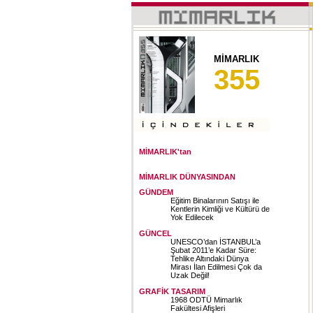
MİMARLIK
355
MİMARLIK'tan
MİMARLIK DÜNYASINDAN
GÜNDEM
Eğitim Binalarının Satışı ile
Kentlerin Kimliği ve Kültürü de
Yok Edilecek
GÜNCEL
UNESCO’dan İSTANBUL’a
Şubat 2011’e Kadar Süre:
Tehlike Altındaki Dünya
Mirası İlan Edilmesi Çok da
Uzak Değil!
GRAFİK TASARIM
1968 ODTÜ Mimarlık
Fakültesi Afişleri