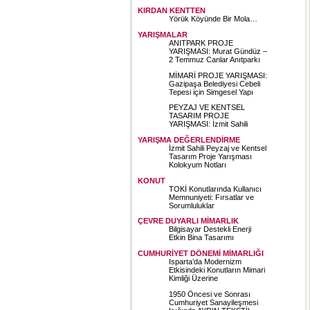
KIRDAN KENTTEN
Yörük Köyünde Bir Mola…
YARIŞMALAR
ANITPARK PROJE
YARIŞMASI: Murat Gündüz –
2 Temmuz Canlar Anıtparkı
MİMARİ PROJE YARIŞMASI:
Gazipaşa Belediyesi Cebeli
Tepesi için Simgesel Yapı
PEYZAJ VE KENTSEL
TASARIM PROJE
YARIŞMASI: İzmit Sahili
YARIŞMA DEĞERLENDİRME
İzmit Sahili Peyzaj ve Kentsel
Tasarım Proje Yarışması
Kolokyum Notları
KONUT
TOKİ Konutlarında Kullanıcı
Memnuniyeti: Fırsatlar ve
Sorumluluklar
ÇEVRE DUYARLI MİMARLIK
Bilgisayar Destekli Enerji
Etkin Bina Tasarımı
CUMHURİYET DÖNEMİ MİMARLIĞI
Isparta’da Modernizm
Etkisindeki Konutların Mimari
Kimliği Üzerine
1950 Öncesi ve Sonrası
Cumhuriyet Sanayileşmesi