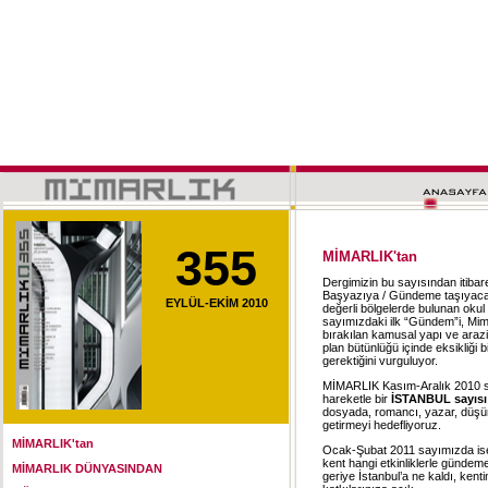
355
MİMARLIK'tan
Dergimizin bu sayısından itibar
Başyazıya / Gündeme taşıyacağı
EYLÜL-EKİM 2010
değerli bölgelerde bulunan okul 
sayımızdaki ilk “Gündem”i, Mim
bırakılan kamusal yapı ve arazile
plan bütünlüğü içinde eksikliği 
gerektiğini vurguluyor.
MİMARLIK Kasım-Aralık 2010 say
hareketle bir
İSTANBUL sayısı
dosyada, romancı, yazar, düşünü
getirmeyi hedefliyoruz.
MİMARLIK'tan
Ocak-Şubat 2011 sayımızda i
kent hangi etkinliklerle gündeme t
MİMARLIK DÜNYASINDAN
geriye İstanbul’a ne kaldı, ken