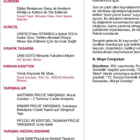
katkılarınıza açık.
GÜNDEM
Son on yıldır ülke kaynaklarını
Eğitim Binalarının Satışı ile Kentlerin
bir tahribata uğradığını/uğratı
Kimliği ve Kültürü de Yok Edilecek
birlikte “kent-çevre-kamu” suçu
Hasan Topal, Mimarlar Odası İzmir Şubesi
açıyor. Bu davaların tamamına y
Başkanı
bu değerlerin korunmasının güv
(doğrusu, kamu yararına olmaya
GÜNCEL
yetkilerinin tırpanlanması, bir
Paketi sunulacak.
UNESCO’dan İSTANBUL’a Şubat 2011’e
Kadar Süre: Tehlike Altındaki Dünya
Derginin gelecek iki sayısında
Mirası İlan Edilmesi Çok da Uzak Değil!
özellikle İstanbul için çok belir
taşıyan, özgürlükçü, eşitlikçi ve
GRAFİK TASARIM
durdurulması boynumuzun bor
1968 ODTÜ Mimarlık Fakültesi Afişleri
N. Müge Cengizkan
Arif Şentek, Mimar
Düzeltme:
354. sayımızda, Pına
KIRDAN KENTTEN
Süreklilik” başlıklı yazısında
Yörük Köyünde Bir Mola…
Sitesi” olarak yarışmaya açılmış
şöyledir: “TC Sosyal Güvenlik K
Deniz İncedayı, Prof. Dr., MSGSÜ Mimarlık
Bölümü
Karaaslan, Mürşit Günday”
YARIŞMALAR
ANITPARK PROJE YARIŞMASI: Murat
Gündüz – 2 Temmuz Canlar Anıtparkı
MİMARİ PROJE YARIŞMASI: Gazipaşa
Belediyesi Cebeli Tepesi için Simgesel
Yapı
PEYZAJ VE KENTSEL TASARIM PROJE
YARIŞMASI: İzmit Sahili
YARIŞMA DEĞERLENDİRME
İzmit Sahili Peyzaj ve Kentsel Tasarım