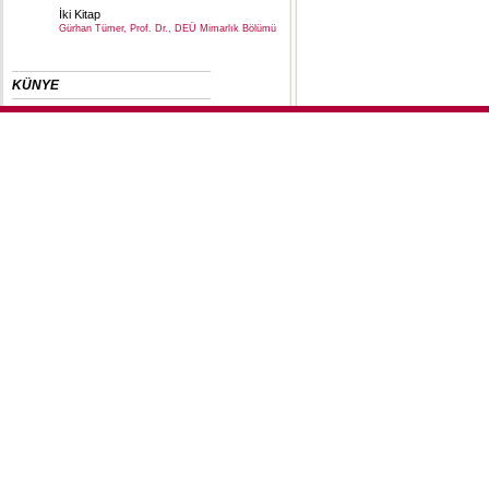
İki Kitap
Gürhan Tümer, Prof. Dr., DEÜ Mimarlık Bölümü
KÜNYE