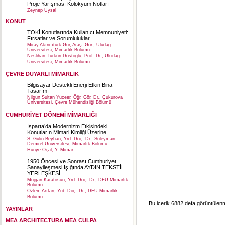
Proje Yarışması Kolokyum Notları
Zeynep Uysal
KONUT
TOKİ Konutlarında Kullanıcı Memnuniyeti:
Fırsatlar ve Sorumluluklar
Miray Akıncıtürk Gür, Araş. Gör., Uludağ
Üniversitesi, Mimarlık Bölümü
Neslihan Türkün Dostoğlu, Prof. Dr., Uludağ
Üniversitesi, Mimarlık Bölümü
ÇEVRE DUYARLI MİMARLIK
Bilgisayar Destekli Enerji Etkin Bina
Tasarımı
Nilgün Sultan Yüceer, Öğr. Gör. Dr., Çukurova
Üniversitesi, Çevre Mühendisliği Bölümü
CUMHURİYET DÖNEMİ MİMARLIĞI
Isparta’da Modernizm Etkisindeki
Konutların Mimari Kimliği Üzerine
Ş. Gülin Beyhan, Yrd. Doç. Dr., Süleyman
Demirel Üniversitesi, Mimarlık Bölümü
Huriye Öçal, Y. Mimar
1950 Öncesi ve Sonrası Cumhuriyet
Sanayileşmesi Işığında AYDIN TEKSTİL
YERLEŞKESİ
Müjgan Karatosun, Yrd. Doç. Dr., DEÜ Mimarlık
Bölümü
Özlem Arıtan, Yrd. Doç. Dr., DEÜ Mimarlık
Bölümü
Bu icerik 6882 defa görüntülenmi
YAYINLAR
MEA ARCHITECTURA MEA CULPA