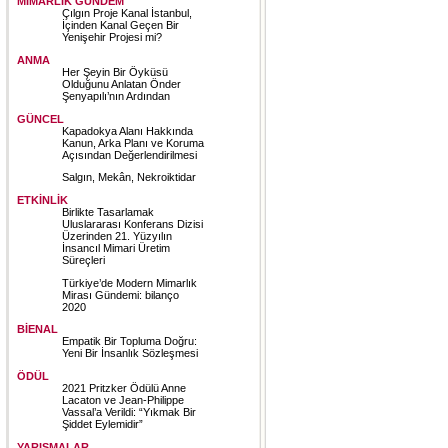
MİMARLIK GÜNDEM
Çılgın Proje Kanal İstanbul,
İçinden Kanal Geçen Bir
Yenişehir Projesi mi?
ANMA
Her Şeyin Bir Öyküsü
Olduğunu Anlatan Önder
Şenyapılı’nın Ardından
GÜNCEL
Kapadokya Alanı Hakkında
Kanun, Arka Planı ve Koruma
Açısından Değerlendirilmesi
Salgın, Mekân, Nekroiktidar
ETKİNLİK
Birlikte Tasarlamak
Uluslararası Konferans Dizisi
Üzerinden 21. Yüzyılın
İnsancıl Mimari Üretim
Süreçleri
Türkiye’de Modern Mimarlık
Mirası Gündemi: bilanço
2020
BİENAL
Empatik Bir Topluma Doğru:
Yeni Bir İnsanlık Sözleşmesi
ÖDÜL
2021 Pritzker Ödülü Anne
Lacaton ve Jean-Philippe
Vassal’a Verildi: “Yıkmak Bir
Şiddet Eylemidir”
YARIŞMALAR