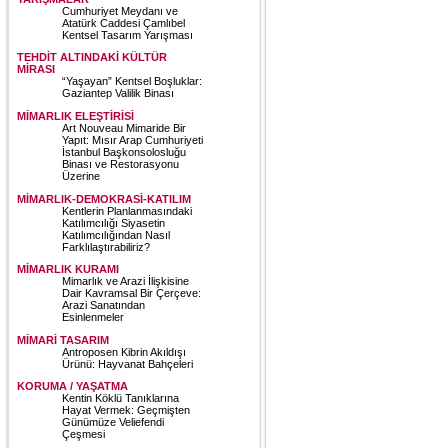
Cumhuriyet Meydanı ve
Atatürk Caddesi Çamlıbel
Kentsel Tasarım Yarışması
TEHDİT ALTINDAKİ KÜLTÜR
MİRASI
“Yaşayan” Kentsel Boşluklar:
Gaziantep Valilik Binası
MİMARLIK ELEŞTİRİSİ
Art Nouveau Mimaride Bir
Yapıt: Mısır Arap Cumhuriyeti
İstanbul Başkonsolosluğu
Binası ve Restorasyonu
Üzerine
MİMARLIK-DEMOKRASİ-KATILIM
Kentlerin Planlanmasındaki
Katılımcılığı Siyasetin
Katılımcılığından Nasıl
Farklılaştırabiliriz?
MİMARLIK KURAMI
Mimarlık ve Arazi İlişkisine
Dair Kavramsal Bir Çerçeve:
Arazi Sanatından
Esinlenmeler
MİMARİ TASARIM
Antroposen Kibrin Akıldışı
Ürünü: Hayvanat Bahçeleri
KORUMA / YAŞATMA
Kentin Köklü Tanıklarına
Hayat Vermek: Geçmişten
Günümüze Veliefendi
Çeşmesi