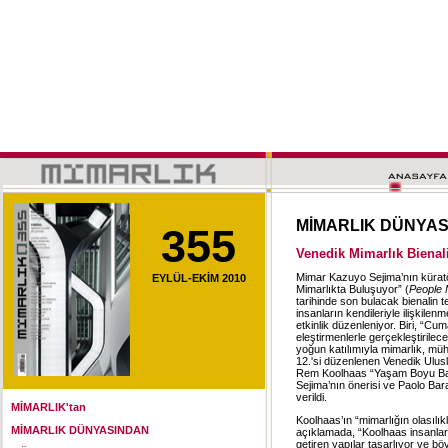
MİMARLIK DÜNYA
355
Venedik Mimarlık Bienal
Mimar Kazuyo Sejima’nın küratör
EYLÜL-EKİM 2010
Mimarlıkta Buluşuyor” (
People 
tarihinde son bulacak bienalin t
insanların kendileriyle ilişkile
etkinlik düzenleniyor. Biri, “Cu
eleştirmenlerle gerçekleştirilece
yoğun katılımıyla mimarlık, müh
12.'si düzenlenen Venedik Ulus
Rem Koolhaas “Yaşam Boyu Başa
Sejima’nın önerisi ve Paolo Bar
verildi.
MİMARLIK'tan
Koolhaas’ın “mimarlığın olasılıkl
MİMARLIK DÜNYASINDAN
açıklamada, “Koolhaas insanlar 
getiren yapılar tasarlıyor ve bö