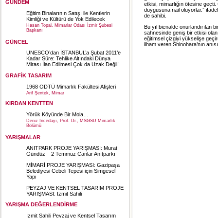
GÜNDEM
etkisi, mimarlığın ötesine geçti
duygusuna nail oluyorlar.” ifade
Eğitim Binalarının Satışı ile Kentlerin
de sahibi.
Kimliği ve Kültürü de Yok Edilecek
Hasan Topal, Mimarlar Odası İzmir Şubesi
Bu yıl bienalde onurlandırılan b
Başkanı
sahnesinde geniş bir etkisi ol
eğitimsel çizgiyi yükselişe ge
GÜNCEL
ilham veren Shinohara’nın anısın
UNESCO’dan İSTANBUL’a Şubat 2011’e
Kadar Süre: Tehlike Altındaki Dünya
Mirası İlan Edilmesi Çok da Uzak Değil!
GRAFİK TASARIM
1968 ODTÜ Mimarlık Fakültesi Afişleri
Arif Şentek, Mimar
KIRDAN KENTTEN
Yörük Köyünde Bir Mola…
Deniz İncedayı, Prof. Dr., MSGSÜ Mimarlık
Bölümü
YARIŞMALAR
ANITPARK PROJE YARIŞMASI: Murat
Gündüz – 2 Temmuz Canlar Anıtparkı
MİMARİ PROJE YARIŞMASI: Gazipaşa
Belediyesi Cebeli Tepesi için Simgesel
Yapı
PEYZAJ VE KENTSEL TASARIM PROJE
YARIŞMASI: İzmit Sahili
YARIŞMA DEĞERLENDİRME
İzmit Sahili Peyzaj ve Kentsel Tasarım