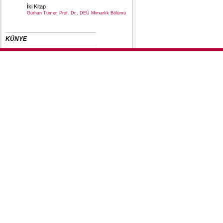
İki Kitap
Gürhan Tümer, Prof. Dr., DEÜ Mimarlık Bölümü
KÜNYE