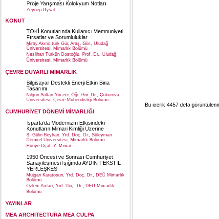
Proje Yarışması Kolokyum Notları
Zeynep Uysal
KONUT
TOKİ Konutlarında Kullanıcı Memnuniyeti:
Fırsatlar ve Sorumluluklar
Miray Akıncıtürk Gür, Araş. Gör., Uludağ
Üniversitesi, Mimarlık Bölümü
Neslihan Türkün Dostoğlu, Prof. Dr., Uludağ
Üniversitesi, Mimarlık Bölümü
ÇEVRE DUYARLI MİMARLIK
Bilgisayar Destekli Enerji Etkin Bina
Tasarımı
Nilgün Sultan Yüceer, Öğr. Gör. Dr., Çukurova
Üniversitesi, Çevre Mühendisliği Bölümü
Bu icerik 4457 defa görüntülenmi
CUMHURİYET DÖNEMİ MİMARLIĞI
Isparta’da Modernizm Etkisindeki
Konutların Mimari Kimliği Üzerine
Ş. Gülin Beyhan, Yrd. Doç. Dr., Süleyman
Demirel Üniversitesi, Mimarlık Bölümü
Huriye Öçal, Y. Mimar
1950 Öncesi ve Sonrası Cumhuriyet
Sanayileşmesi Işığında AYDIN TEKSTİL
YERLEŞKESİ
Müjgan Karatosun, Yrd. Doç. Dr., DEÜ Mimarlık
Bölümü
Özlem Arıtan, Yrd. Doç. Dr., DEÜ Mimarlık
Bölümü
YAYINLAR
MEA ARCHITECTURA MEA CULPA