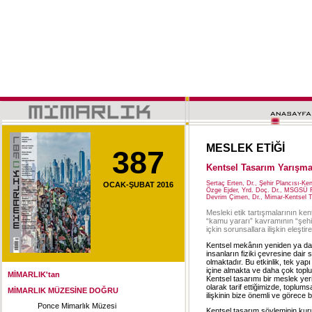
MESLEK ETİĞİ
387
Kentsel Tasarım Yarışma
Sertaç Erten, Dr., Şehir Plancısı-Ke
OCAK-ŞUBAT 2016
Özge Ejder, Yrd. Doç. Dr., MSGSÜ 
Devrim Çimen, Dr., Mimar-Kentsel 
Mesleki etik tartışmalarının ke
“kamu yararı” kavramının “şehir
içkin sorunsallara ilişkin eleştir
Kentsel mekânın yeniden ya da d
insanların fiziki çevresine dair
olmaktadır. Bu etkinlik, tek yap
içine almakta ve daha çok toplu
MİMARLIK'tan
Kentsel tasarımı bir meslek yeri
olarak tarif ettiğimizde, toplum
MİMARLIK MÜZESİNE DOĞRU
ilişkinin bize önemli ve görece b
Ponce Mimarlık Müzesi
Kentsel tasarım söyleminin kurul