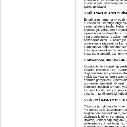
müellif seçme zorunluluğunu or
işaret etmektedir.
3. MÜTEVAZI OLANIN YERİ
Estetik alanı tartışmanın odağı 
süreçleri bizi “estetiğin etiği” a
zaman gösteriş başlar. Mekân o
önplana çıkıyorsa, etik sorgul
aşamasında başlamaktadır. Kent
yapı gruplarından, “cazibe mer
bahsedilmektedir. Bu anlamıyla mi
görece daha rasyonel ve karmaş
çıkmakta ve değerlendirme süre
anlamıyla jüriler kimi zaman pro
kolay satın alınabilir olan form 
4. MEKÂNSAL DÜRÜSTLÜĞ
Üstteki cümlenin bıraktığı yer
tasarımı erdemsiz kılar. Tasarım
değerlendirmesini yanıltırsa eti
mekânsal yalanlar, proje alanı
şeklinde gerçekleşir. Önemli ola
görmezden gelinebilir. Örneğin, 
teknolojik imkânlar arttıkça, y
tartışma konusu ise yarışmacın
yalanların tahlili, proje için güzel
5. GİZEMLİ KAVRAM BULUT
Yukarıda tartıştığımız form ve bi
Yarışmalarda bu kavramlar kend
bağlamından koparılmakta, birer 
düzlemde iş gören yarışmalar aç
Biyotop, kentsel bağ, bağ doku, i
paftalarında çok rastladığımız
genellikle kavramların soyut d