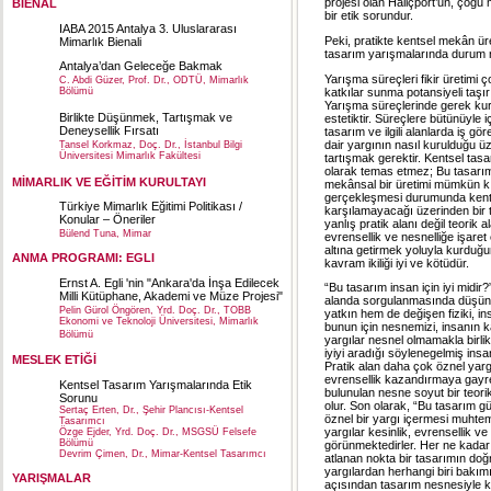
projesi olan Haliçport’un, çoğu 
BİENAL
bir etik sorundur.
IABA 2015 Antalya 3. Uluslararası
Peki, pratikte kentsel mekân ür
Mimarlık Bienali
tasarım yarışmalarında durum 
Antalya’dan Geleceğe Bakmak
Yarışma süreçleri fikir üretimi
C. Abdi Güzer, Prof. Dr., ODTÜ, Mimarlık
katkılar sunma potansiyeli taşır 
Bölümü
Yarışma süreçlerinde gerek kur
Birlikte Düşünmek, Tartışmak ve
estetiktir. Süreçlere bütünüyle iç
Deneysellik Fırsatı
tasarım ve ilgili alanlarda iş g
dair yargının nasıl kurulduğu üz
Tansel Korkmaz, Doç. Dr., İstanbul Bilgi
Üniversitesi Mimarlık Fakültesi
tartışmak gerektir. Kentsel tasa
olarak temas etmez; Bu tasarım
MİMARLIK VE EĞİTİM KURULTAYI
mekânsal bir üretimi mümkün kıla
gerçekleşmesi durumunda kentse
Türkiye Mimarlık Eğitimi Politikası /
karşılamayacağı üzerinden bir t
Konular – Öneriler
yanlış pratik alanı değil teorik a
Bülend Tuna, Mimar
evrensellik ve nesnelliğe işaret 
altına getirmek yoluyla kurduğum
ANMA PROGRAMI: EGLI
kavram ikiliği iyi ve kötüdür.
Ernst A. Egli 'nin "Ankara'da İnşa Edilecek
“Bu tasarım insan için iyi midir
Milli Kütüphane, Akademi ve Müze Projesi"
alanda sorgulanmasında düşünül
Pelin Gürol Öngören, Yrd. Doç. Dr., TOBB
yatkın hem de değişen fiziki, in
Ekonomi ve Teknoloji Üniversitesi, Mimarlık
bunun için nesnemizi, insanın k
Bölümü
yargılar nesnel olmamakla birlikte
iyiyi aradığı söylenegelmiş ins
MESLEK ETİĞİ
Pratik alan daha çok öznel yargı
evrensellik kazandırmaya gayr
Kentsel Tasarım Yarışmalarında Etik
bulunulan nesne soyut bir teorik
Sorunu
olur. Son olarak, “Bu tasarım gü
Sertaç Erten, Dr., Şehir Plancısı-Kentsel
öznel bir yargı içermesi muhtem
Tasarımcı
yargılar kesinlik, evrensellik v
Özge Ejder, Yrd. Doç. Dr., MSGSÜ Felsefe
Bölümü
görünmektedirler. Her ne kadar 
Devrim Çimen, Dr., Mimar-Kentsel Tasarımcı
atlanan nokta bir tasarımın doğr
yargılardan herhangi biri bakı
YARIŞMALAR
açısından tasarım nesnesiyle ka