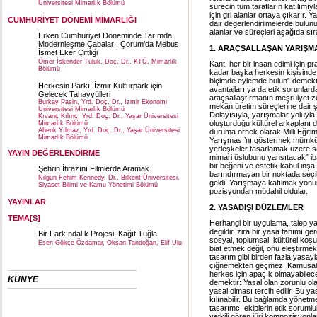
Üniversitesi Mimarlık Bölümü
sürecin tüm tarafların katılımıy
için gri alanlar ortaya çıkarır.
CUMHURİYET DÖNEMİ MİMARLIĞI
dair değerlendirilmelerde bulun
alanlar ve süreçleri aşağıda sı
Erken Cumhuriyet Döneminde Tarımda
Modernleşme Çabaları: Çorum’da Mebus
1. ARAÇSALLAŞAN YARIŞM
İsmet Eker Çiftliği
Ömer İskender Tuluk, Doç. Dr., KTÜ, Mimarlık
Kant, her bir insan edimi için p
Bölümü
kadar başka herkesin kişisinde
biçimde eylemde bulun” demekte
Herkesin Parkı: İzmir Kültürpark için
avantajları ya da etik sorunla
Gelecek Tahayyülleri
araçsallaştırmanın meşruiyet z
Burkay Pasin, Yrd. Doç. Dr., İzmir Ekonomi
mekân üretim süreçlerine dair şef
Üniversitesi Mimarlık Bölümü
Dolayısıyla, yarışmalar yoluyl
Kıvanç Kılınç, Yrd. Doç. Dr., Yaşar Üniversitesi
oluşturduğu kültürel arkaplanı 
Mimarlık Bölümü
Ahenk Yılmaz, Yrd. Doç. Dr., Yaşar Üniversitesi
duruma örnek olarak Milli Eğiti
Mimarlık Bölümü
Yarışması’nı göstermek mümkünd
yerleşkeler tasarlamak üzere s
YAYIN DEĞERLENDİRME
mimari üslubunu yansıtacak” ib
bir beğeni ve estetik kabul inş
Şehrin İtirazını Filmlerde Aramak
barındırmayan bir noktada seçi
Nilgün Fehim Kennedy, Dr., Bilkent Üniversitesi,
geldi. Yarışmaya katılmak yönü
Siyaset Bilimi ve Kamu Yönetimi Bölümü
pozisyondan müdahil oldular.
YAYINLAR
2. YASADIŞI DÜZLEMLER
TEMA[S]
Herhangi bir uygulama, talep ya
değildir, zira bir yasa tanımı ge
Bir Farkındalık Projesi: Kağıt Tuğla
sosyal, toplumsal, kültürel ko
Esen Gökçe Özdamar, Okşan Tandoğan, Elif Ulu
biat etmek değil, onu eleştirme
tasarım gibi birden fazla yasay
çiğnemekten geçmez. Kamusal ala
herkes için apaçık olmayabilecek
KÜNYE
demektir: Yasal olan zorunlu ol
yasal olması tercih edilir. Bu 
kılınabilir. Bu bağlamda yönetm
tasarımcı ekiplerin etik soruml
yetkili gören jüri kompozisyonla