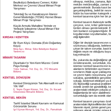
olmayıp, mekâna, zamana, ilişkil
Beylikdüzü Belediyesi Cemevi, Kültür
mekânı mekânsallığa, zamanı zama
Merkezi ve Çevresi Ulusal Mimari Proje
gerekmektedir. Burada kasıt belir
Yarışması
gerçekleştirilmiş, belirli bir ne
bütün bu kavramları kategorik d
Tekirdağ Su ve Kanalizasyon İdaresi
kentsel tasarıma içkin her bir pr
Genel Müdürlüğü (TESKİ) Hizmet Binası
Mimari Proje Yarışması
Kentsel tasarım ifadesiyle tarifl
çerçeve, sınır, kriter getirme
Küçük Armutlu Mahallesi Yerinde ve
türden olması gerekmektedir. Eti
Yerlisiyle İyileştirme Ulusal Mimari Fikir
tüm bunların sorgulanırlığıdır. 
Projesi Yarışması
koşullarından soyutlamadan, ba
etiği ilgilendirir.
KIRDAN / KENTTEN
Diğer bir deyişle tasarımcının s
Bir Rum Köyü: Domatia (Eski Doğanbey
sözkonusu olduğunda, belirlenm
Köyü)
çıkan bir takım sorunlar, basi
Mine Aşcı, Mimar, Söke Belediyesi Başkan
etiğinin neyin ne olduğunu buyur
Yardımcısı
kaçınılmazdır.
MİMARİ TASARIM
Bu, yukarıda da değindiğimiz gib
öznelerarasılık, sorumluluk, ins
Diyarbakır’ın Yeni Kent Müzesi: Cemil
istemez kentsel tasarımcının kav
Paşa Konağı
alanlarını birbirinden ayırmanın
Yıldız Salman, Yrd. Doç. Dr., İTÜ Mimarlık
sınırlarını ihlale açan yaklaşı
Bölümü
ve çevre hakkı nosyonuna, yuka
KENTSEL DÖNÜŞÜM
sokakta, gündeliklikte gerçekl
sokağı, bedensel etkileşim ya da
Kentsel Dönüşümün Tek Alternatifi mi var?
(6) İlişkiselliği sanatsal prati
YIK-YAP
estetik üretim bir gündelikliği
E. Yeşim Özgen Kösten, Yrd. Doç. Dr. Kocaeli
aralarındaki etkileşim yoluyla yük
Üniversitesi Mimarlık Bölümü
bağlamlarda bir tavır alabilmesi
sorumluluğu tam da estetik olan
KENTSEL MEKÂN
Kentsel tasarım yarışması özeli
Tarihî İstanbul Silueti Kavramı ve Kamusal
aralarındaki ilişkiselliklerden b
Görünürlük Sorunu
İdarenin niyeti, jürinin genel 
Işıl Uçman Altınışık, Yrd. Doç. Dr., Pamukkale
referans alarak ürünler ortaya k