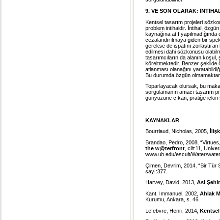
9. VE SON OLARAK: İNTİHA
Kentsel tasarım projeleri sözko
problem intihaldir. İntihal, öz
kaynağına atıf yapılmadığında d
cezalandırılmaya giden bir spekt
gerekse de ispatını zorlaştıran
edilmesi dahi sözkonusu olabilm
tasarımcıların da alanın koşul, ş
köreltmektedir. Benzer şekilde ö
atlanması olanağını yaratabildi
Bu durumda özgün olmamaktan d
Toparlayacak olursak, bu makal
sorgulamanın amacı tasarım prat
günyüzüne çıkan, pratiğe içkin s
KAYNAKLAR
Bourriaud, Nicholas, 2005,
İliş
Brandao, Pedro, 2008, “Virtues
the w@terfront
, cilt:11, Univ
www.ub.edu/escult/Water/wate
Çimen, Devrim, 2014, “Bir Tür 
sayı:377.
Harvey, David, 2013,
Asi Şehir
Kant, Immanuel, 2002,
Ahlak M
Kurumu, Ankara, s. 46.
Lefebvre, Henri, 2014,
Kentsel