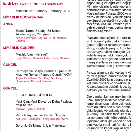
öngörülmüş ve ağırlıkları deği
İNGİLİZCE ÖZET / ENGLISH SUMMARY
Mimarlık disiplini içinde yapıla
performanstaki minimum standartl
Mimarlık 387. January-February 2016
Massimiliano Fuksas 2000 yılınd
olarak belirlerken, yeni bin yıld
MİMARLIK DÜNYASINDAN
çevrilmesi gerektiğini vurgular. 
ANMA
mekânsal çözüm üretirken yeni g
çehre değiştirirken, yerine gele
Bülent Tarım: Sıradışı Bir Mimar,
anlamsızlaşmıştır.
Akademisyen, Yarışmacı
Planlama mesleğinde ise etik d
Ayşen Ciravoğlu, Doç. Dr., YTÜ, Mimarlık
Bölümü
artık bugün “şehir hakkı”ndan 
geçer değerler sistemi ve kamuyl
MİMARLIK GÜNDEM
almış, muğlaklaşmıştır. Artık fa
planlamaya hâkim olmuştur.(2) 
Meslek Alanı: Nereye?
kolektif erişim hakkından çok da
Eyüp Muhcu, Mimarlar Odası Genel Başkanı
kentleşme süreçlerine dahil olma
“hemşehri”lerin elinden kayıp git
GÜNCEL
kavramsallaştırıldığı iktidar ba
Sermayenin Sosyo-Kültürel Dışavurum
Peyzaj alanında da, yaklaşık yü
Aracı ve Reklam Panosu Olarak “AKM”
“güzelleştirme” hareketinden işl
Tuğba Erdil Polat, Yrd. Doç. Dr., Haliç
Özellikle 2000’lerin başında ort
Üniversitesi Mimarlık Bölümü
yolunun binaları ve sokakları dü
Kısaca bugüne geldiğimizde, ü
GÜNCEL.
dolayısıyla etik alanının sorun
İKLİM ODAKLI GÜNDEM
Öte yandan kentsel mekânın üre
uzak süregelmiştir ve böyle de
Yeşil Çatı, Yeşil Duvar ve Daha Fazlası:
temel dinamosu haline gelmesiy
Yeşil Alt Yapı
olumsuz etkilenen nüfus artmış
Rüksan Tuna, Y. Mimar
çirkinleşmiş ve eskimiş olarak d
ki konuyu özellikle tarihî ken
Paris Anlaşması ve Kentler Üzerine
tartışmamız mümkün değildir. Al
Arif Cem Gündoğan, Ekoloji Kolektifi Üyesi
toplanma alanı işlevinden arınd
yeni yapıların mimari formları / 
Sorumlu Bir Mimarlık İçin Manifesto
tersanelerin kapalı kapılar ar