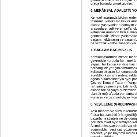
orada bulundurulmaktadırlar.
6. MEKÂNSAL ADALETİN YO
Kentsel tasarımda bilginin erdem
tasarımcı kimlikli meslekler ar
alanda yaşayanların deneyim ve be
arasında en adil ve en şeffaf o
katmanlar arasında belli zümreye
çekmektedir. Mimari yarışmalar
yaşam mekânlarını ve yaşam biç
bir şeffaflık kentsel tasarım ya
7. BAĞLAM BAĞIMSIZLIK
Kentsel tasarımda mimari tasarı
çevresiyle kurduğu hem mekânsal
yapar. Her kentin kendine has
herhangi bir yer gibi davranmak
kullanan bir araç konumuna düşü
sürekliliği kavramı ardına sakla
açısının sakatlıklarıyla aynı pa
Çevresi Kentsel Tasarım Yarışm
tartışma yaşanmıştır. Edirne ölç
alanda tek bir yaya düzleminde b
olan bir coğrafyada yer altına a
kurtaran ve biçimsel olarak konf
8. YEŞİLLEME (GREENWASH
Yeşil tasarım ve sürdürülebilirl
Fakat bu alandaki ürün çeşitliliğ
pazarlama stratejisine de dönüşm
görünen fakat öyle olmayan konu
Aslında olmayan ve asla var ol
yoğunlukları yeşil çatı çözümler
hareket, yeşile boyama olarak k
sorgulanabilirler.