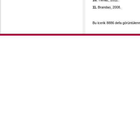
10.
Yılmaz, 2012.
11.
Brandao, 2008.
Bu icerik 8886 defa görüntülenmi