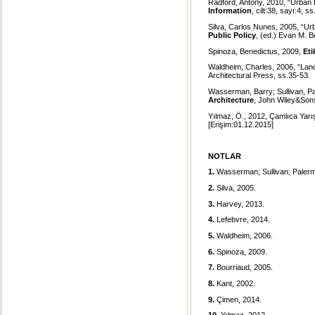
Radford, Antony, 2010, “Urban
Information
, cilt:38, sayı:4, s
Silva, Carlos Nunes, 2005, “Ur
Public Policy
, (ed.) Evan M. 
Spinoza, Benedictus, 2009,
Eti
Waldheim, Charles, 2006, “La
Architectural Press, ss.35-53.
Wasserman, Barry; Sullivan, Pa
Architecture
, John Wiley&Son
Yılmaz, Ö., 2012, Çamlıca Yar
[Erişim:01.12.2015]
NOTLAR
1.
Wasserman; Sullivan; Palerm
2.
Silva, 2005.
3.
Harvey, 2013.
4.
Lefebvre, 2014.
5.
Waldheim, 2006.
6.
Spinoza, 2009.
7.
Bourriaud, 2005.
8.
Kant, 2002.
9.
Çimen, 2014.