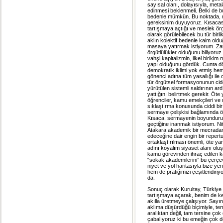
sayısal olanı, dolayısıyla, meta
edinmesi beklenmeli. Belki de b
bedenle mümkün. Bu noktada, ne
gereksinim duyuyoruz. Kısaca
tartışmaya açtığı ve meslek örg
olarak görülebilecek bu tür birli
aklın kolektif bedenle kaim old
masaya yatırmak istiyorum. Zate
örgütlülükler olduğunu biliyoru
vahşi kapitalizmin, ilkel biriki
yapı olduğunu gördük. Cunta dö
demokratik iklimi yok etmiş hem
gönenci adına tüm yasallığı ile 
tür örgütsel formasyonunun cidd
yürütülen sistemli saldırının ar
yattığını belirtmek gerekir. Öte
öğrenciler, kamu emekçileri ve m
sıklaştırma konusunda ciddi bi
sermaye çelişkisi bağlamında ör
Kısaca, sermayenin boyunduruğu
geçtiğine inanmak istiyorum. 
Atakara akademik bir mecradan b
edeceğine dair engin bir repertu
ortaklaştırılması önemli, öte ya
adını koyalım siyaset alanı olu
kamu görevinden ihraç edilen k
“sokak akademilerini” bu çerçe
niyet ve yol haritasıyla bize y
hem de pratiğimizi çeşitlendiriy
da.
Sonuç olarak Kurultay, Türkiye M
tartışmaya açarak, benim de ken
akılla üretmeye çalışıyor. Say
aklıma düşürdüğü biçimiyle, tem
aralıktan değil, tam tersine çok
çabalıyoruz ki bu emeğin çok d