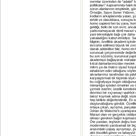
normlar üzerinden de “adalet” k
politikaları” kapsamında haklı bi
sorun alanlarının tespitinde, gün
Örneğin, Sayın Soner Yıldırım, i
kodların arkaplanında yatan, şü
tehdit ve olasılıklara, sonuçta 
homo sapiens
’ten bu yana,
hom
geldiği, belki de son evre; anca
yadsınamayacak denli marazi ve
yani teknolojiyle bağı çok daha 
yakaladığını kabul etmeliyiz. Sa
bilginin, özellikle akademi için
tercüme edilmesi büyük bir zoru
olarak addedilse bile,
homo tec
sorunsalı çerçevesinde değerlend
bu son sözümü, kurumsal yapılar
akademiye bağlayarak noktalama
kılcal damarlarımızdan meslek 
mikro ya da makro siyasî koşulla
tahakküm edici olduğunu söyle
akranlarımız tarafından da şiddet
karşılaştırmalı bir biçimde teyi
bu coğrafyaya özgün olduğunun f
mimarlığın içinden örnekler ve
çizmek isterim; üstelik kendisin
devrimci bir sıçramayı taahhüt
takoz koymak adına değil, siste
hep birlikte değerlendirdik. En a
oluşturulduğunu gördük. Özellik
ortaya çıkan, ayrışma, parçalan
Johan de Walsche’e uyarlayarak 
Marazi olan ve gerçekte ciddiy
olması gereken bağın kopmasın
Öte yandan, teşhisin doğru kon
modernitenin yanılsamalı bir biç
arasındaki yapay ayrışmayı, par
aklı öncelikli gören ve tahayyül