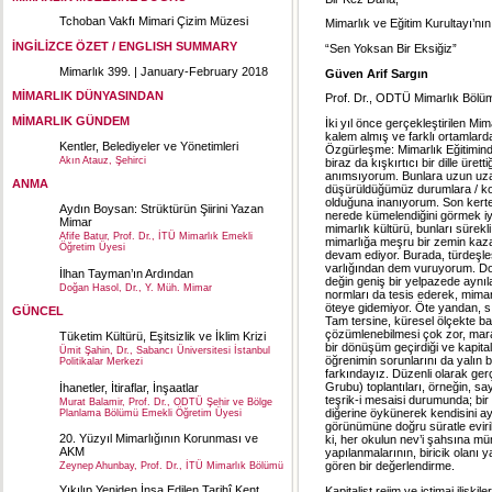
Tchoban Vakfı Mimari Çizim Müzesi
Mimarlık ve Eğitim Kurultayı’nı
İNGİLİZCE ÖZET / ENGLISH SUMMARY
“Sen Yoksan Bir Eksiğiz”
Mimarlık 399. | January-February 2018
Güven Arif Sargın
MİMARLIK DÜNYASINDAN
Prof. Dr., ODTÜ Mimarlık Bölü
MİMARLIK GÜNDEM
İki yıl önce gerçekleştirilen Mi
kalem almış ve farklı ortamlar
Kentler, Belediyeler ve Yönetimleri
Özgürleşme: Mimarlık Eğitimind
Akın Atauz, Şehirci
biraz da kışkırtıcı bir dille ür
anımsıyorum. Bunlara uzun uz
ANMA
düşürüldüğümüz durumlara / koşu
olduğuna inanıyorum. Son kerte
Aydın Boysan: Strüktürün Şiirini Yazan
nerede kümelendiğini görmek iyi
Mimar
mimarlık kültürü, bunları sürek
Afife Batur, Prof. Dr., İTÜ Mimarlık Emekli
mimarlığa meşru bir zemin kazan
Öğretim Üyesi
devam ediyor. Burada, türdeşle
varlığından dem vuruyorum. Dol
İlhan Tayman’ın Ardından
değin geniş bir yelpazede aynıl
Doğan Hasol, Dr., Y. Müh. Mimar
normları da tesis ederek, mimar
öteye gidemiyor. Öte yandan, sı
GÜNCEL
Tam tersine, küresel ölçekte b
çözümlenebilmesi çok zor, mara
Tüketim Kültürü, Eşitsizlik ve İklim Krizi
bir dönüşüm geçirdiği ve kapitali
Ümit Şahin, Dr., Sabancı Üniversitesi İstanbul
öğrenimin sorunlarını da yalın b
Politikalar Merkezi
farkındayız. Düzenli olarak ger
Grubu) toplantıları, örneğin, say
İhanetler, İtiraflar, İnşaatlar
teşrik-i mesaisi durumunda; bi
Murat Balamir, Prof. Dr., ODTÜ Şehir ve Bölge
diğerine öykünerek kendisini ayn
Planlama Bölümü Emekli Öğretim Üyesi
görünümüne doğru süratle eviri
20. Yüzyıl Mimarlığının Korunması ve
ki, her okulun nev’i şahsına mün
AKM
yapılanmalarının, biricik olanı
gören bir değerlendirme.
Zeynep Ahunbay, Prof. Dr., İTÜ Mimarlık Bölümü
Yıkılıp Yeniden İnşa Edilen Tarihî Kent
Kapitalist rejim ve içtimai ilişk