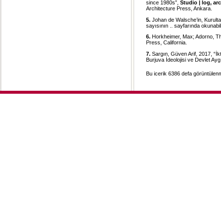
since 1980s”,
Studio | log, a
Architecture Press, Ankara.
5.
Johan de Walsche’in, Kurultay
sayısının .. sayfarında okunabili
6.
Horkheimer, Max; Adorno, T
Press, California.
7.
Sargın, Güven Arif, 2017, “İk
Burjuva İdeolojisi ve Devlet Aygı
Bu icerik 6386 defa görüntülenmi