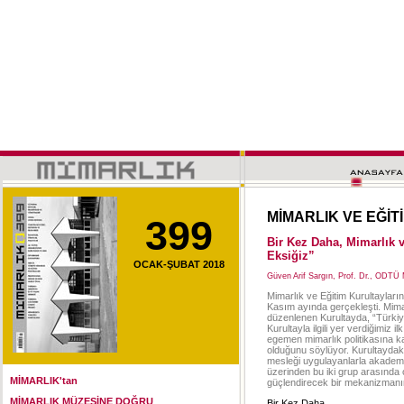
MİMARLIK VE EĞİT
399
Bir Kez Daha, Mimarlık 
Eksiğiz”
OCAK-ŞUBAT 2018
Güven Arif Sargın, Prof. Dr., ODTÜ
Mimarlık ve Eğitim Kurultayları
Kasım ayında gerçekleşti. Mimarl
düzenlenen Kurultayda, “Türkiye
Kurultayla ilgili yer verdiğimiz
egemen mimarlık politikasına ka
olduğunu söylüyor. Kurultaydak
mesleği uygulayanlarla akademis
üzerinden bu iki grup arasında 
MİMARLIK'tan
güçlendirecek bir mekanizmanın t
MİMARLIK MÜZESİNE DOĞRU
Bir Kez Daha,