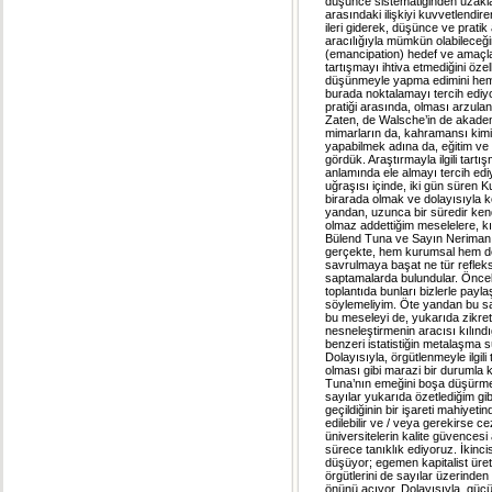
düşünce sistematiğinden uzakla
arasındaki ilişkiyi kuvvetlendire
ileri giderek, düşünce ve pratik
aracılığıyla mümkün olabileceği
(emancipation) hedef ve amaçlar
tartışmayı ihtiva etmediğini özel
düşünmeyle yapma edimini hem
burada noktalamayı tercih ediyo
pratiği arasında, olması arzula
Zaten, de Walsche’in de akademi
mimarların da, kahramansı kimi s
yapabilmek adına da, eğitim ve 
gördük. Araştırmayla ilgili tartış
anlamında ele almayı tercih edi
uğraşısı içinde, iki gün süren 
birarada olmak ve dolayısıyla 
yandan, uzunca bir süredir ken
olmaz addettiğim meselelere, kı
Bülend Tuna ve Sayın Neriman Ş
gerçekte, hem kurumsal hem d
savrulmaya başat ne tür reflek
saptamalarda bulundular. Önceli
toplantıda bunları bizlerle payla
söylemeliyim. Öte yandan bu sayı
bu meseleyi de, yukarıda zikret
nesneleştirmenin aracısı kılındı
benzeri istatistiğin metalaşma 
Dolayısıyla, örgütlenmeyle ilgi
olması gibi marazi bir durumla
Tuna’nın emeğini boşa düşürmek
sayılar yukarıda özetlediğim gibi 
geçildiğinin bir işareti mahiyetind
edilebilir ve / veya gerekirse ce
üniversitelerin kalite güvencesi
sürece tanıklık ediyoruz. İkinci
düşüyor; egemen kapitalist üret
örgütlerini de sayılar üzerinde
önünü açıyor. Dolayısıyla, gücü