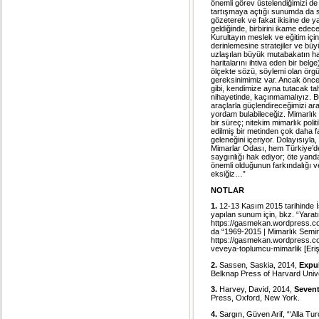
önemli görev üstelendiğimizi d
tartışmaya açtığı sunumda da sa
gözeterek ve fakat ikisine de 
geldiğinde, birbirini ikame edec
Kurultayın meslek ve eğitim için
derinlemesine stratejiler ve büy
uzlaşılan büyük mutabakatın haya
haritalarını ihtiva eden bir belg
ölçekte sözü, söylemi olan örgü
gereksinimimiz var. Ancak önce
gibi, kendimize ayna tutacak tah
nihayetinde, kaçınmamalıyız. B
araçlarla güçlendireceğimizi ara
yordam bulabileceğiz. Mimarlık 
bir süreç; nitekim mimarlık poli
edilmiş bir metinden çok daha 
geleneğini içeriyor. Dolayısıyl
Mimarlar Odası, hem Türkiye’de 
saygınlığı hak ediyor; öte yanda
önemli olduğunun farkındalığı ve 
eksiğiz…”
NOTLAR
1.
12-13 Kasım 2015 tarihinde İs
yapılan sunum için, bkz. “Yaratı
https://gasmekan.wordpress.com/
da “1969-2015 ­| Mimarlık Semi
https://gasmekan.wordpress.c
veveya-toplumcu-mimarlik
[Eri
2.
Sassen, Saskia, 2014,
Expul
Belknap Press of Harvard Univ
3.
Harvey, David, 2014,
Sevent
Press, Oxford, New York.
4.
Sargın, Güven Arif, “‘Alla T