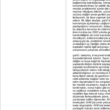
bağlamında bakıldığında, mimarlı
konumlandırılması iyi olabilir 
meslek pratiklerimiz içinde bi
mazhar olduğunu bilerek, çözüm
sözünü ettiğim temel gerilimi ye
ilerleyerek, bir ilave yapmak ist
ediyor. Bir diğer deyişle, şarkî
kavramıyla açıklamayı yeğliyoru
paylaştığınızı umuyorum, dolay
bu alaturka durumun iki ciddi kır
ikinci kırılma ise 2003 yılında 
hareketliliğinin de ivme kazandı
öncülleyen, kültürel kodlarıyla
anlayışıyla da, pratiklerin ner
sıraladığım üç niteliğin (daha d
kapitalist rejimle ilgili tartış
sunumunun yukarıda zikredilen, 
şarkî / alaturka, irrasyonel kod
kıymetlendirmek isterim. Sayı
ettiğini ve buna bağıl bir biçimd
yapılandırıldığını bizlerle payla
yapıdaki tezahürlerini ayrıntıda 
tahayyülünün nelere mâl olduğ
adlandırdığımız ve neredeyse bi
buna ilişkin olarak da gardımızı
ciddi anlamda mağdur eden bu sü
eden dayatmaların ise sorgulanm
biz meslek insanlarını, başka b
kentli hakkı, konut hakkı gibi 
ve eşitliksiz modellerin sonuç it
modelleri ilga edecek karşı mod
düzlemde ilerleyebilmek adına, 
yurdundan edilen öğrenciler; K
emekçileri; KHK’yla yerle yeksan
irade oluşmalıdır. KHK’yla bede
yurttaşlık hukuku tesis edilemez