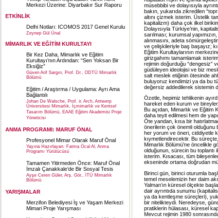
Merkezi Üzerine: Diyarbakır Sur Raporu
müsebbibi ve dolayısıyla ayrınt
bakın, yukarıda zikredilen “topr
ETKİNLİK
altını çizmek isterim. Üstelik t
kapitalizm) daha çok ilkel biriki
Delhi Notları: ICOMOS 2017 Genel Kurulu
Dolayısıyla Türkiye’nin, kapita
Zeynep Gül Ünal
sarılması; kurumsal yapımızın, y
alınmasını, adeta sömürgeleştir
MİMARLIK VE EĞİTİM KURULTAYI
ve çelişkileriyle baş başayız; k
Eğitim Kurultaylarının merkezine
Bir Kez Daha, Mimarlık ve Eğitim
girizgahımı tamamlamak isterim:
Kurultayı’nın Ardından: “Sen Yoksan Bir
rejimin doğurduğu “dengesiz” ve 
Eksiğiz”
güdüleyen ideolojisi ve biz mesl
Güven Arif Sargın, Prof. Dr., ODTÜ Mimarlık
salt meslek etiğinin ötesinde ah
Bölümü
buluyoruz kendimizi ya da bu tü
değersiz addedilerek sistemin dı
Eğitim / Araştırma / Uygulama: Ayrı Ama
Bağlantılı
Özetle, hepimiz tehlikenin ayırd
Johan De Walsche, Prof. ir. Arch, Antwerp
hareket eden kurum ve bireyler
Üniversitesi Mimarlık, İçmimarlık ve Kentsel
Bu açıdan, Mimarlık ve Eğitim K
Tasarım Bölümü, EAAE Eğitim Akademisi Proje
daha teyit edilmesi hem de yapıl
Yöneticisi
Öte yandan, kısa bir hatırlatma
önerilerin çok önemli olduğunu 
ANMA PROGRAMI: MARUF ÖNAL
her yorum ve öneri, ciddiyetle k
kıymetlendirecektir. Bu süreçt
Profesyonel Mimar Olarak Maruf Önal
Mimarlık Bölümü’ne öncelikle gö
Yayına Hazırlayan: Fatma Öcal Al, Anma
olduğunun, sürecin bu toplantı i
Programı Yürütücüsü
isterim
. Kısacası, tüm bileşenl
ekseninde ortama doğrudan müda
Tamamen Yitirmeden Önce: Maruf Önal
İmzalı Çanakkale’de Bir Sosyal Tesis
Birinci gün, birinci oturumla ba
Ayşe Ceren Güler, Arş. Gör., İTÜ Mimarlık
temel meselemizin her daim akı
Bölümü
Yalman’ın küresel ölçekte başla
dair ayrıntıda sunumu (kapitali
YARIŞMALAR
ya da kentleşme süreçleri), yu
bir nitelikteydi. Neredeyse, gü
Merzifon Belediyesi İş ve Yaşam Merkezi
pratiklerin hülasası, küresel k
Mimari Proje Yarışması
Mevcut rejimin 1980 sonrasında