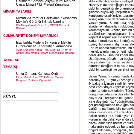
Uzundere Cemevi Sosyokültürel Merkez
iddia edilebilir (post-endüstriye
Ulusal Mimari Fikir Projesi Yarışması
Harvey’in de belirttiği gibi kapit
ciddi bir değişikliği de önermiyo
MİMARİ TASARIM
şiddetin büyüklüğü hepimizin mal
kentleşme pratikleriyle, toprağın
Mimarlıkta Yaratıcı Haritalama: “Yaşanmış
sonuçlarının ne denli vahim ol
Mekân”ı Görünür Kılmak Üzerine
yaşamıyoruz. Bu noktada, doğal
Ela Alanyalı Aral, Doç. Dr., ODTÜ Mimarlık
akademik tahribatların olduğun
Bölümü
kaçınmayalım. Özetle, tüm bu s
pratiğini ise meşrulaştıran mim
CUMHURİYET DÖNEMİ MİMARLIĞI
kapitalist rejimle ilgili meselel
kadar, nerede ve nasıl olduğuna 
İstanbul’da Modern Bir Kentsel Mekân
özneyi bu sürecin dışına ustalı
Düzenlemesi: Fenerbahçe Yarımadası
Forum öncesi sunumlarda, bu sü
Ayşe Durukan Kopuz, Yrd. Doç. Dr., Namık
meslek alanlarının, örneğin plan
Kemal Üniversitesi İnşaat Mühendisliği Bölümü
edildi. Ancak, sonuna kadar hak
Üst ölçekte, günahımızı başka 
YAYINLAR
öte yandan, biz mimar ve dahi b
aktörleri olduğunun mutlaka kay
TEMA[S]
ciddi bir özeleştiriye gereksin
Umut Ormanı: Kamusal Örtü
Sayın Yalman’ın sunumunda ilgi
Nihan Gürel Unur, YTÜ Mimari Tasarım
neredeyse, 19. yüzyıl “vahşi” kap
Programı Doktora Öğrencisi
ilk bakışta içimize sindirileme
post-endüstriyel kapitalist reji
değer atfedersek edelim, Türkiye
döngünün olduğuna dair olan tespit
KÜNYE
oluyor da Türkiye’de tek geçer 
içine düştüğümüz / düşürüldüğü
çelişki bağlamında baktığımızda,
varlığını, mefhumu bile ne devle
emek gücünün sürdürülebilirliğ
edilen rejim ilkel çünkü siyasi 
kurumları da dahil, yukarıda zikr
olarak addedilen üretim ve tüke
maksimize edecek ve bunu mütem
özgürlüklerimizi, emeğimizi, be
devlet yapısı ve örgütlülüğü ön