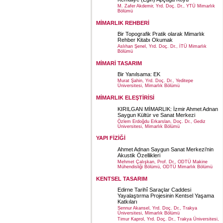
M. Zafer Akdemir, Yrd. Doç. Dr., YTÜ Mimarlık
Bölümü
MİMARLIK REHBERİ
Bir Topografik Pratik olarak Mimarlık
Rehber Kitabı Okumak
Aslıhan Şenel, Yrd. Doç. Dr., İTÜ Mimarlık
Bölümü
MİMARİ TASARIM
Bir Yanılsama: EK
Murat Şahin, Yrd. Doç. Dr., Yeditepe
Üniversitesi, Mimarlık Bölümü
MİMARLIK ELEŞTİRİSİ
KIRILGAN MİMARLIK: İzmir Ahmet Adnan
Saygun Kültür ve Sanat Merkezi
Özlem Erdoğdu Erkarslan, Doç. Dr., Gediz
Üniversitesi, Mimarlık Bölümü
YAPI FİZİĞİ
Ahmet Adnan Saygun Sanat Merkezi’nin
Akustik Özellikleri
Mehmet Çalışkan, Prof. Dr., ODTÜ Makine
Mühendisliği Bölümü, ODTÜ Mimarlık Bölümü
KENTSEL TASARIM
Edirne Tarihî Saraçlar Caddesi
Yayalaştırma Projesinin Kentsel Yaşama
Katkıları
Sennur Akansel, Yrd. Doç. Dr., Trakya
Üniversitesi, Mimarlık Bölümü
Timur Kaprol, Yrd. Doç. Dr., Trakya Üniversitesi,