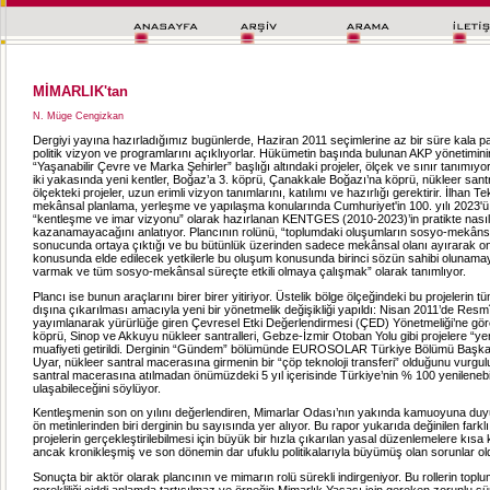
MİMARLIK'tan
N. Müge Cengizkan
Dergiyi yayına hazırladığımız bugünlerde, Haziran 2011 seçimlerine az bir süre kala pa
politik vizyon ve programlarını açıklıyorlar. Hükümetin başında bulunan AKP yönetimini
“Yaşanabilir Çevre ve Marka Şehirler” başlığı altındaki projeler, ölçek ve sınır tanımıyor
iki yakasında yeni kentler, Boğaz’a 3. köprü, Çanakkale Boğazı’na köprü, nükleer santra
ölçekteki projeler, uzun erimli vizyon tanımlarını, katılımı ve hazırlığı gerektirir. İlhan Te
mekânsal planlama, yerleşme ve yapılaşma konularında Cumhuriyet'in 100. yılı 2023'ü
“kentleşme ve imar vizyonu” olarak hazırlanan KENTGES (2010-2023)’in pratikte nasıl i
kazanamayacağını anlatıyor. Plancının rolünü, “toplumdaki oluşumların sosyo-mekâns
sonucunda ortaya çıktığı ve bu bütünlük üzerinden sadece mekânsal olanı ayırarak 
konusunda elde edilecek yetkilerle bu oluşum konusunda birinci sözün sahibi olunama
varmak ve tüm sosyo-mekânsal süreçte etkili olmaya çalışmak” olarak tanımlıyor.
Plancı ise bunun araçlarını birer birer yitiriyor. Üstelik bölge ölçeğindeki bu projelerin
dışına çıkarılması amacıyla yeni bir yönetmelik değişikliği yapıldı: Nisan 2011’de Res
yayımlanarak yürürlüğe giren Çevresel Etki Değerlendirmesi (ÇED) Yönetmeliği’ne göre
köprü, Sinop ve Akkuyu nükleer santralleri, Gebze-İzmir Otoban Yolu gibi projelere “y
muafiyeti getirildi. Derginin “Gündem” bölümünde EUROSOLAR Türkiye Bölümü Başka
Uyar, nükleer santral macerasına girmenin bir “çöp teknoloji transferi” olduğunu vurgu
santral macerasına atılmadan önümüzdeki 5 yıl içerisinde Türkiye’nin % 100 yenilenebil
ulaşabileceğini söylüyor.
Kentleşmenin son on yılını değerlendiren, Mimarlar Odası’nın yakında kamuoyuna du
ön metinlerinden biri derginin bu sayısında yer alıyor. Bu rapor yukarıda değinilen farklı
projelerin gerçekleştirilebilmesi için büyük bir hızla çıkarılan yasal düzenlemelere kıs
ancak kronikleşmiş ve son dönemin dar ufuklu politikalarıyla büyümüş olan sorunlar o
Sonuçta bir aktör olarak plancının ve mimarın rolü sürekli indirgeniyor. Bu rollerin top
gerekliliği ciddi anlamda tartışılmaz ve örneğin Mimarlık Yasası için gereken zorunlu s