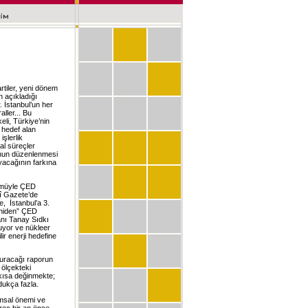
rtiler, yeni dönem
n açıkladığı
. İstanbul’un her
ller... Bu
keli, Türkiye’nin
 hedef alan
şlerlik
al süreçler
onun düzenlenmesi
yacağının farkına
 tümüyle ÇED
mî Gazete’de
, İstanbul’a 3.
eniden” ÇED
nı Tanay Sıdkı
luyor ve nükleer
ir enerji hedefine
yuracağı raporun
 ölçekteki
a kısa değinmekte;
ldukça fazla.
lumsal önemi ve
üreç bir an önce