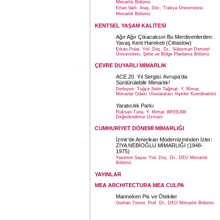
Mimarlık Bölümü
Ertan Varlı, Araş. Gör., Trakya Üniversitesi,
Mimarlık Bölümü
KENTSEL YAŞAM KALİTESİ
Ağır Ağır Çıkacaksın Bu Merdivenlerden:
Yavaş Kent Hareketi (Cittaslow)
Erkan Polat, Yrd. Doç. Dr., Süleyman Demirel
Üniversitesi, Şehir ve Bölge Planlama Bölümü
ÇEVRE DUYARLI MİMARLIK
ACE 20. Yıl Sergisi: Avrupa’da
Sürdürülebilir Mimarlık!
Derleyen: Tuğçe Selin Tağmat, Y. Mimar,
Mimarlar Odası Uluslararası İlişkiler Koordinatörü
Yaratıcılık Parkı
Rüksan Tuna, Y. Mimar, BREEAM
Değerlendirme Uzmanı
CUMHURİYET DÖNEMİ MİMARLIĞI
İzmir’de Amerikan Modernizminden İzler:
ZİYA NEBİOĞLU MİMARLIĞI (1948-
1975)
Yasemin Sayar, Yrd. Doç. Dr., DEÜ Mimarlık
Bölümü
YAYINLAR
MEA ARCHITECTURA MEA CULPA
Manneken Pis ve Ötekiler
Gürhan Tümer, Prof. Dr., DEÜ Mimarlık Bölümü