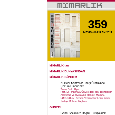
359
MAYIS-HAZİRAN 2011
MİMARLIK'tan
MİMARLIK DÜNYASINDAN
MİMARLIK GÜNDEM
Nükleer Santraller Enerji Üretiminde
Çözüm Olabilir mi?
Tanay Sıdkı Uyar
Prof. Dr., Marmara Üniversitesi Yeni Teknolojiler
Araştırma ve Uygulama Merkezi Müdürü,
EUROSOLAR Avrupa Yenilenebilir Enerji Birliği
Türkiye Bölümü Başkanı
GÜNCEL
Genel Seçimlere Doğru, Türkiye’deki