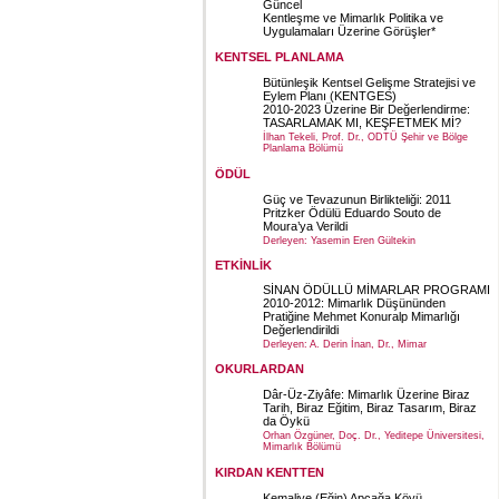
Güncel
Kentleşme ve Mimarlık Politika ve
Uygulamaları Üzerine Görüşler*
KENTSEL PLANLAMA
Bütünleşik Kentsel Gelişme Stratejisi ve
Eylem Planı (KENTGES)
2010-2023 Üzerine Bir Değerlendirme:
TASARLAMAK MI, KEŞFETMEK Mİ?
İlhan Tekeli, Prof. Dr., ODTÜ Şehir ve Bölge
Planlama Bölümü
ÖDÜL
Güç ve Tevazunun Birlikteliği: 2011
Pritzker Ödülü Eduardo Souto de
Moura’ya Verildi
Derleyen: Yasemin Eren Gültekin
ETKİNLİK
SİNAN ÖDÜLLÜ MİMARLAR PROGRAMI
2010-2012: Mimarlık Düşününden
Pratiğine Mehmet Konuralp Mimarlığı
Değerlendirildi
Derleyen: A. Derin İnan, Dr., Mimar
OKURLARDAN
Dâr-Üz-Ziyâfe: Mimarlık Üzerine Biraz
Tarih, Biraz Eğitim, Biraz Tasarım, Biraz
da Öykü
Orhan Özgüner, Doç. Dr., Yeditepe Üniversitesi,
Mimarlık Bölümü
KIRDAN KENTTEN
Kemaliye (Eğin) Apçağa Köyü