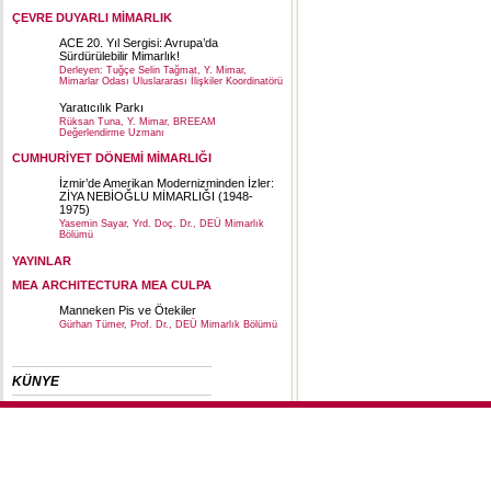
ÇEVRE DUYARLI MİMARLIK
ACE 20. Yıl Sergisi: Avrupa’da
Sürdürülebilir Mimarlık!
Derleyen: Tuğçe Selin Tağmat, Y. Mimar,
Mimarlar Odası Uluslararası İlişkiler Koordinatörü
Yaratıcılık Parkı
Rüksan Tuna, Y. Mimar, BREEAM
Değerlendirme Uzmanı
CUMHURİYET DÖNEMİ MİMARLIĞI
İzmir’de Amerikan Modernizminden İzler:
ZİYA NEBİOĞLU MİMARLIĞI (1948-
1975)
Yasemin Sayar, Yrd. Doç. Dr., DEÜ Mimarlık
Bölümü
YAYINLAR
MEA ARCHITECTURA MEA CULPA
Manneken Pis ve Ötekiler
Gürhan Tümer, Prof. Dr., DEÜ Mimarlık Bölümü
KÜNYE