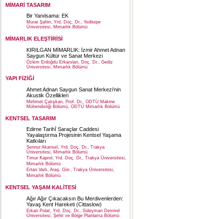
MİMARİ TASARIM
Bir Yanılsama: EK
Murat Şahin, Yrd. Doç. Dr., Yeditepe
Üniversitesi, Mimarlık Bölümü
MİMARLIK ELEŞTİRİSİ
KIRILGAN MİMARLIK: İzmir Ahmet Adnan
Saygun Kültür ve Sanat Merkezi
Özlem Erdoğdu Erkarslan, Doç. Dr., Gediz
Üniversitesi, Mimarlık Bölümü
YAPI FİZİĞİ
Ahmet Adnan Saygun Sanat Merkezi’nin
Akustik Özellikleri
Mehmet Çalışkan, Prof. Dr., ODTÜ Makine
Mühendisliği Bölümü, ODTÜ Mimarlık Bölümü
KENTSEL TASARIM
Edirne Tarihî Saraçlar Caddesi
Yayalaştırma Projesinin Kentsel Yaşama
Katkıları
Sennur Akansel, Yrd. Doç. Dr., Trakya
Üniversitesi, Mimarlık Bölümü
Timur Kaprol, Yrd. Doç. Dr., Trakya Üniversitesi,
Mimarlık Bölümü
Ertan Varlı, Araş. Gör., Trakya Üniversitesi,
Mimarlık Bölümü
KENTSEL YAŞAM KALİTESİ
Ağır Ağır Çıkacaksın Bu Merdivenlerden:
Yavaş Kent Hareketi (Cittaslow)
Erkan Polat, Yrd. Doç. Dr., Süleyman Demirel
Üniversitesi, Şehir ve Bölge Planlama Bölümü