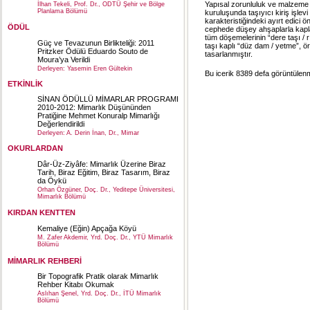
Yapısal zorunluluk ve malzeme o
İlhan Tekeli, Prof. Dr., ODTÜ Şehir ve Bölge
Planlama Bölümü
kuruluşunda taşıyıcı kiriş işle
karakteristiğindeki ayırt edici ö
ÖDÜL
cephede düşey ahşaplarla kaplanm
tüm döşemelerinin “dere taşı / r
Güç ve Tevazunun Birlikteliği: 2011
taşı kaplı “düz dam / yetme”, ö
Pritzker Ödülü Eduardo Souto de
tasarlanmıştır.
Moura’ya Verildi
Derleyen: Yasemin Eren Gültekin
Bu icerik 8389 defa görüntülenmi
ETKİNLİK
SİNAN ÖDÜLLÜ MİMARLAR PROGRAMI
2010-2012: Mimarlık Düşününden
Pratiğine Mehmet Konuralp Mimarlığı
Değerlendirildi
Derleyen: A. Derin İnan, Dr., Mimar
OKURLARDAN
Dâr-Üz-Ziyâfe: Mimarlık Üzerine Biraz
Tarih, Biraz Eğitim, Biraz Tasarım, Biraz
da Öykü
Orhan Özgüner, Doç. Dr., Yeditepe Üniversitesi,
Mimarlık Bölümü
KIRDAN KENTTEN
Kemaliye (Eğin) Apçağa Köyü
M. Zafer Akdemir, Yrd. Doç. Dr., YTÜ Mimarlık
Bölümü
MİMARLIK REHBERİ
Bir Topografik Pratik olarak Mimarlık
Rehber Kitabı Okumak
Aslıhan Şenel, Yrd. Doç. Dr., İTÜ Mimarlık
Bölümü