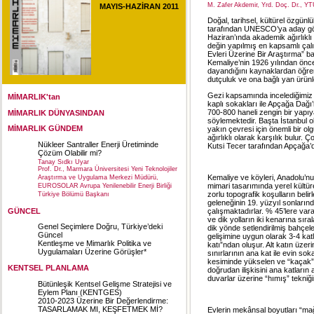
M. Zafer Akdemir, Yrd. Doç. Dr., Y
MAYIS-HAZİRAN 2011
Doğal, tarihsel, kültürel özgün
tarafından UNESCO’ya aday göst
Haziran’ında akademik ağırlıklı 
değin yapılmış en kapsamlı çal
Evleri Üzerine Bir Araştırma” baş
Kemaliye’nin 1926 yılından önce
dayandığını kaynaklardan öğren
dutçuluk ve ona bağlı yan ürünl
Gezi kapsamında incelediğimiz 
MİMARLIK'tan
kaplı sokakları ile Apçağa Dağı
700-800 haneli zengin bir yapıy
MİMARLIK DÜNYASINDAN
söylemektedir. Başta İstanbul 
MİMARLIK GÜNDEM
yakın çevresi için önemli bir o
ağırlıklı olarak karşılık bulur
Nükleer Santraller Enerji Üretiminde
Kutsi Tecer tarafından Apçağa’
Çözüm Olabilir mi?
Tanay Sıdkı Uyar
Prof. Dr., Marmara Üniversitesi Yeni Teknolojiler
Kemaliye ve köyleri, Anadolu’n
Araştırma ve Uygulama Merkezi Müdürü,
mimari tasarımında yerel kültür
EUROSOLAR Avrupa Yenilenebilir Enerji Birliği
zorlu topografik koşulların beli
Türkiye Bölümü Başkanı
geleneğinin 19. yüzyıl sonlarınd
GÜNCEL
çalışmaktadırlar. % 45’lere var
ve dik yolların iki kenarına sı
Genel Seçimlere Doğru, Türkiye’deki
dik yönde setlendirilmiş bahçele
Güncel
gelişimine uygun olarak 3-4 katl
Kentleşme ve Mimarlık Politika ve
katı”ndan oluşur. Alt katın üze
Uygulamaları Üzerine Görüşler*
sınırlarının ana kat ile evin so
kesiminde yükselen ve “kaçak” a
KENTSEL PLANLAMA
doğrudan ilişkisini ana katların 
duvarlar üzerine “hımış” tekniği
Bütünleşik Kentsel Gelişme Stratejisi ve
Eylem Planı (KENTGES)
2010-2023 Üzerine Bir Değerlendirme:
TASARLAMAK MI, KEŞFETMEK Mİ?
Evlerin mekânsal boyutları “mağ”