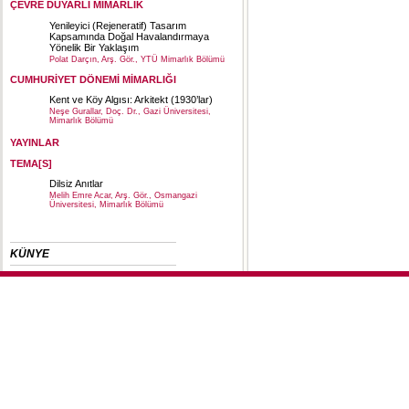
ÇEVRE DUYARLI MİMARLIK
Yenileyici (Rejeneratif) Tasarım
Kapsamında Doğal Havalandırmaya
Yönelik Bir Yaklaşım
Polat Darçın, Arş. Gör., YTÜ Mimarlık Bölümü
CUMHURİYET DÖNEMİ MİMARLIĞI
Kent ve Köy Algısı: Arkitekt (1930’lar)
Neşe Gurallar, Doç. Dr., Gazi Üniversitesi,
Mimarlık Bölümü
YAYINLAR
TEMA[S]
Dilsiz Anıtlar
Melih Emre Acar, Arş. Gör., Osmangazi
Üniversitesi, Mimarlık Bölümü
KÜNYE