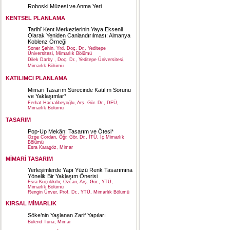
Roboski Müzesi ve Anma Yeri
KENTSEL PLANLAMA
Tarihî Kent Merkezlerinin Yaya Eksenli
Olarak Yeniden Canlandırılması: Almanya
Koblenz Örneği
Soner Şahin, Yrd. Doç. Dr., Yeditepe
Üniversitesi, Mimarlık Bölümü
Dilek Darby , Doç. Dr., Yeditepe Üniversitesi,
Mimarlık Bölümü
KATILIMCI PLANLAMA
Mimari Tasarım Sürecinde Katılım Sorunu
ve Yaklaşımlar*
Ferhat Hacıalibeyoğlu, Arş. Gör. Dr., DEÜ,
Mimarlık Bölümü
TASARIM
Pop-Up Mekân: Tasarım ve Ötesi*
Özge Cordan, Öğr. Gör. Dr., İTÜ, İç Mimarlık
Bölümü
Esra Karagöz, Mimar
MİMARİ TASARIM
Yerleşimlerde Yapı Yüzü Renk Tasarımına
Yönelik Bir Yaklaşım Önerisi
Esra Küçükkılıç Özcan, Arş. Gör., YTÜ,
Mimarlık Bölümü
Rengin Ünver, Prof. Dr., YTÜ, Mimarlık Bölümü
KIRSAL MİMARLIK
Söke’nin Yaşlanan Zarif Yapıları
Bülend Tuna, Mimar