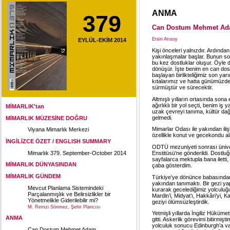
ANMA
379
Can Dostum Mehmet A
Ersin Arısoy
EYLÜL-EKİM 2014
Kişi önceleri yalnızdır. Ardında
yakınlaşmalar başlar. Bunun son
bu kez dostluklar oluşur. Öyle d
dönüşür. İşte benim en can dos
başlayan birlikteliğimiz son ya
kıtalarımız ve hatta günümüzde
sürmüştür ve sürecektir.
Altmışlı yılların ortasında sona
ağırlıklı bir yol seçti, benim iş
MİMARLIK'tan
uzak çevreyi tanıma, kültür da
gelmedi.
MİMARLIK MÜZESİNE DOĞRU
Mimarlar Odası ile yakından ili
Viyana Mimarlık Merkezi
özellikle konut ve gecekondu a
İNGİLİZCE ÖZET / ENGLISH SUMMARY
ODTÜ mezuniyeti sonrası üniver
Mimarlık 379. September-October 2014
Enstitüsü’ne gönderildi. Dostlu
sayfalarca mektupla bana iletti
MİMARLIK DÜNYASINDAN
çaba gösterdim.
MİMARLIK GÜNDEM
Türkiye’ye dönünce babasından 
yakından tanımaktı. Bir gezi ya
Mevcut Planlama Sistemindeki
kurarak gecelediğimiz yolculuğu
Parçalanmışlık ve Belirsizlikler bir
Mardin’i, Midyat’ı, Hakkâri’yi, Ka
Yönetmelikle Giderilebilir mi?
geziyi ölümsüzleştirdik.
M. Remzi Sönmez, Şehir Plancısı
Yetmişli yıllarda İngiliz Hüküm
ANMA
gitti. Askerlik görevimi bitirmiş
yolculuk sonucu Edinburgh’a var
Can Dostum Mehmet Adam