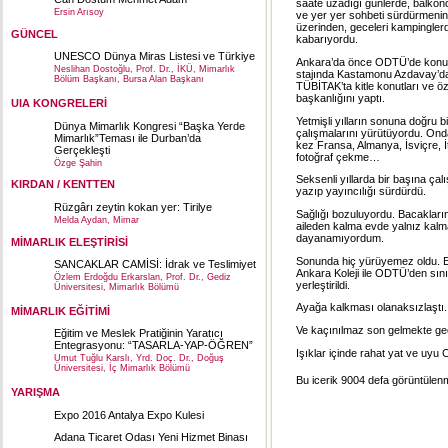
saate uzadığı günlerde, balkon
Ersin Arısoy
ve yer yer sohbeti sürdürmenin
üzerinden, geceleri kampinglerd
GÜNCEL
kabarıyordu.
UNESCO Dünya Miras Listesi ve Türkiye
Ankara’da önce ODTÜ’de konut, m
Neslihan Dostoğlu, Prof. Dr., İKÜ, Mimarlık
stajında Kastamonu Azdavay’da ö
Bölüm Başkanı, Bursa Alan Başkanı
TÜBİTAK’ta kitle konutları ve ö
başkanlığını yaptı.
UIA KONGRELERİ
Yetmişli yılların sonuna doğru 
Dünya Mimarlık Kongresi “Başka Yerde
çalışmalarını yürütüyordu. On
Mimarlık”Teması ile Durban’da
kez Fransa, Almanya, İsviçre, İ
Gerçekleşti
fotoğraf çekme…
Özge Şahin
Seksenli yıllarda bir başına ça
KIRDAN / KENTTEN
yazıp yayıncılığı sürdürdü.
Rüzgârı zeytin kokan yer: Tirilye
Sağlığı bozuluyordu. Bacakların
Melda Aydan, Mimar
aileden kalma evde yalnız kalmay
dayanamıyordum.
MİMARLIK ELEŞTİRİSİ
Sonunda hiç yürüyemez oldu. Es
SANCAKLAR CAMİSİ: İdrak ve Teslimiyet
Ankara Koleji ile ODTÜ’den sını
Özlem Erdoğdu Erkarslan, Prof. Dr., Gediz
yerleştirildi.
Üniversitesi, Mimarlık Bölümü
Ayağa kalkması olanaksızlaştı.
MİMARLIK EĞİTİMİ
Ve kaçınılmaz son gelmekte ge
Eğitim ve Meslek Pratiğinin Yaratıcı
Entegrasyonu: “TASARLA-YAP-ÖĞREN”
Işıklar içinde rahat yat ve u
Umut Tuğlu Karslı, Yrd. Doç. Dr., Doğuş
Üniversitesi, İç Mimarlık Bölümü
Bu icerik 9004 defa görüntülenmi
YARIŞMA
Expo 2016 Antalya Expo Kulesi
Adana Ticaret Odası Yeni Hizmet Binası