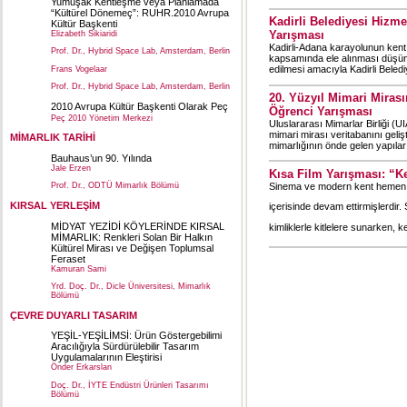
Yumuşak Kentleşme veya Planlamada
“Kültürel Dönemeç”: RUHR.2010 Avrupa
Kadirli Belediyesi Hizme
Kültür Başkenti
Yarışması
Elizabeth Sikiaridi
Kadirli-Adana karayolunun kent 
Prof. Dr., Hybrid Space Lab, Amsterdam, Berlin
kapsamında ele alınması düşünül
edilmesi amacıyla Kadirli Beledi
Frans Vogelaar
Prof. Dr., Hybrid Space Lab, Amsterdam, Berlin
20. Yüzyıl Mimari Miras
2010 Avrupa Kültür Başkenti Olarak Peç
Öğrenci Yarışması
Peç 2010 Yönetim Merkezi
Uluslararası Mimarlar Birliği (UI
mimari mirası veritabanını geli
MİMARLIK TARİHİ
mimarlığının önde gelen yapılarını
Bauhaus’un 90. Yılında
Jale Erzen
Kısa Film Yarışması: “K
Sinema ve modern kent hemen he
Prof. Dr., ODTÜ Mimarlık Bölümü
KIRSAL YERLEŞİM
içerisinde devam ettirmişlerdir. S
MİDYAT YEZİDİ KÖYLERİNDE KIRSAL
kimliklerle kitlelere sunarken, 
MİMARLIK: Renkleri Solan Bir Halkın
Kültürel Mirası ve Değişen Toplumsal
Feraset
Kamuran Sami
Yrd. Doç. Dr., Dicle Üniversitesi, Mimarlık
Bölümü
ÇEVRE DUYARLI TASARIM
YEŞİL-YEŞİLİMSİ: Ürün Göstergebilimi
Aracılığıyla Sürdürülebilir Tasarım
Uygulamalarının Eleştirisi
Önder Erkarslan
Doç. Dr., İYTE Endüstri Ürünleri Tasarımı
Bölümü