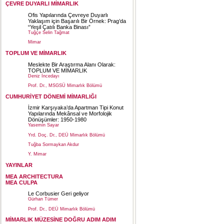
ÇEVRE DUYARLI MİMARLIK
Ofis Yapılarında Çevreye Duyarlı
Yaklaşım için Başarılı Bir Örnek: Prag’da
“Yeşil Çatılı Banka Binası”
Tuğçe Selin Tağmat
Mimar
TOPLUM VE MİMARLIK
Meslekte Bir Araştırma Alanı Olarak:
TOPLUM VE MİMARLIK
Deniz İncedayı
Prof. Dr., MSGSÜ Mimarlık Bölümü
CUMHURİYET DÖNEMİ MİMARLIĞI
İzmir Karşıyaka’da Apartman Tipi Konut
Yapılarında Mekânsal ve Morfolojik
Dönüşümler: 1950-1980
Yasemin Sayar
Yrd. Doç. Dr., DEÜ Mimarlık Bölümü
Tuğba Sormaykan Akdur
Y. Mimar
YAYINLAR
MEA ARCHITECTURA
MEA CULPA
Le Corbusier Geri geliyor
Gürhan Tümer
Prof. Dr., DEÜ Mimarlık Bölümü
MİMARLIK MÜZESİNE DOĞRU ADIM ADIM