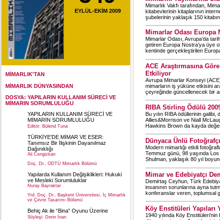
Mimarlık Vakfı tarafından, Mima
EYLÜL-EKİM 2009
kitabevlerinin kitaplarının inter
şubelerinin yaklaşık 150 kitabın
Mimarlar Odası Europa 
Mimarlar Odası, Avrupa’da tari
getiren Europa Nostra’ya üye ol
kentinde gerçekleştirilen Europ
ACE Araştırmasına Göre
Etkiliyor
MİMARLIK'TAN
Avrupa Mimarlar Konseyi (ACE),
mimarların iş yüküne etkisini ar
MİMARLIK DÜNYASINDAN
çeyreğinde güncellenecek bir an
DOSYA: YAPILARIN KULLANIM SÜRECİ VE
MİMARIN SORUMLULUĞU
RIBA Stirling Ödülü 2009
Bu yılın RIBA ödüllerinin galibi
YAPILARIN KULLANIM SÜRECİ VE
Allies&Morrison ve Niall McLau
MİMARIN SORUMLULUĞU
Hawkins Brown da kayda değer 
Editör: Bülend Tuna
TÜRKİYE’DE MİMAR VE ESER:
Dünyaca Ünlü Fotoğrafçı
Tanımsız Bir İlişkinin Dayanılmaz
Modern mimarlığı etkili fotoğra
Dağınıklığı
Temmuz günü, 98 yaşında Los An
Ali Cengizkan
Shulman, yaklaşık 80 yıl boyu
Doç. Dr., ODTÜ Mimarlık Bölümü
Mimar ve Edebiyatçı Dem
Yapılarda Kullanım Değişiklikleri: Hukuki
ve Mesleki Sorumluluklar
Demirtaş Ceyhun, Türk Edebiya
Nuray Bayraktar
insanının sorunlarına ayna tutm
konferanslar veren, toplumsal ge
Yrd. Doç. Dr., Başkent Üniversitesi, İç Mimarlık
ve Çevre Tasarımı Bölümü
Köy Enstitüleri Yapıları 
Behiç Ak ile “Bina” Oyunu Üzerine
1940 yılında Köy Enstitüleri’ni
Söyleşi: Derin İnan