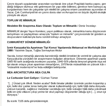
Çevre duyarlı uygulamalar arasından sıyrılarak öne çıkan Prag’daki banka yapısı, ger
aldığı bölgeye olumsuz etki getirmeyen bir yapı elde edilmesi, gerekse hem kamuya a
kurgulanması hem de çalışanlar için nitelikli bir çalışma ortamı yaratılması açısından nite
Yazar, Çek Cumhuriyeti’nin en çevre dostu olan ve Avrupa’nın en büyük ölçekli ekolojik
yönüyle ele alıyor.
TOPLUM VE MİMARLIK
Meslekte Bir Araştırma Alanı Olarak: Toplum ve Mimarlık
/ Deniz İncedayı
MİMARLIK
dergisi Yayın Komitesi, yayın politikası olarak, mimarlıkta kamu düşüncesin
tartışılması ve paylaşılması amacıyla “toplum ve mimarlık” çerçevesinde bir gündem 
okuyucuların katkılarıyla bunu sürekli kılmayı amaçlıyor.
CUMHURİYET DÖNEMİ MİMARLIĞI
İzmir Karşıyaka’da Apartman Tipi Konut Yapılarında Mekansal ve Morfolojik Dö
1980
/ Yasemin Sayar, Tuğba Sormaykan Akdur
Yazıda, konut mimarlığı alanında barındırdığı nitelikli örnekleri ile verimli bir çalışma al
Karşıyaka’da yürütülen bir araştırmanın bulguları aktarılıyor. Dönemin apartman yapıl
1965-80 tarih aralığında inceleyen yazarlar, 1940-50’li yıllarda bireysel girişimle inşa ed
tipi olarak ortaya çıkan apartman mimarlığının, 1970’lerde müteahhide en yüksek kârı
“müteahhit modernizmi”ne feda edildiğini belirtiyorlar.
MEA ARCHITECTURA MEA CULPA
Le Corbusier Geri Geliyor
/ Gürhan Tümer
“[…] Üstad çok öfkeli. Neden acaba? Belki binalar pilotiler üzerinde yerden kopartılıp y
için; belki düz çatılar teras bahçeler olarak kullanılmadığı için; belki hâlâ daha dünyad
yoksun karanlık, sağlıksız mekânlar varolduğu için; belki sokağın hâlâ daha yokolmadı
belki en ünlü villasını yıkıp yerine bir okul yapmayı düşünenler olduğu için […], onun içi
dünyaya.”
Bu icerik 7105 defa görüntülenmiştir.