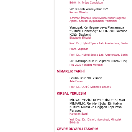
Editör: N. Müge Cengizkan
2010 Kenti Yenileyebilir mi?
Korhan Gümüş
Y.Mimar, İstanbul 2010 Avrupa Kültür Başkenti
Ajansı, Kentsel Uygulamalar Yöneticisi
Yumuşak Kentleşme veya Planlamada
“Kültürel Dönemeç”: RUHR.2010 Avrupa
Kültür Başkenti
Elizabeth Sikiaridi
Prof. Dr., Hybrid Space Lab, Amsterdam, Berlin
Frans Vogelaar
Prof. Dr., Hybrid Space Lab, Amsterdam, Berlin
2010 Avrupa Kültür Başkenti Olarak Peç
Peç 2010 Yönetim Merkezi
MİMARLIK TARİHİ
Bauhaus’un 90. Yılında
Jale Erzen
Prof. Dr., ODTÜ Mimarlık Bölümü
KIRSAL YERLEŞİM
MİDYAT YEZİDİ KÖYLERİNDE KIRSAL
MİMARLIK: Renkleri Solan Bir Halkın
Kültürel Mirası ve Değişen Toplumsal
Feraset
Kamuran Sami
Yrd. Doç. Dr., Dicle Üniversitesi, Mimarlık
Bölümü
ÇEVRE DUYARLI TASARIM