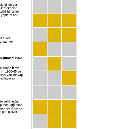
ek içinde yer
çık mekânlar
likli bir örnek.
 yapısını her
in sıkça
açmayı ve
nüşümler: 1950-
anı sunan İzmir-
arını 1950-65 ve
ilmiş yeni bir yapı
 sağlayacak
ükseltilmediği
a güneş ışığından
ğını gördüğü için;
n geri geliyor