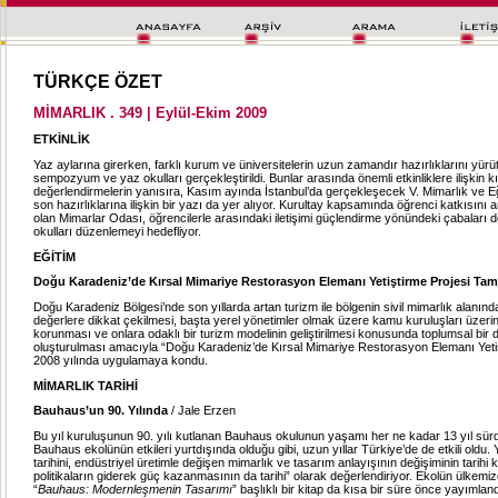
TÜRKÇE ÖZET
MİMARLIK . 349 | Eylül-Ekim 2009
ETKİNLİK
Yaz aylarına girerken, farklı kurum ve üniversitelerin uzun zamandır hazırlıklarını yür
sempozyum ve yaz okulları gerçekleştirildi. Bunlar arasında önemli etkinliklere ilişkin k
değerlendirmelerin yanısıra, Kasım ayında İstanbul’da gerçekleşecek V. Mimarlık ve Eğ
son hazırlıklarına ilişkin bir yazı da yer alıyor. Kurultay kapsamında öğrenci katkısını
olan Mimarlar Odası, öğrencilerle arasındaki iletişimi güçlendirme yönündeki çabaları
okulları düzenlemeyi hedefliyor.
EĞİTİM
Doğu Karadeniz’de
Kırsal Mimariye Restorasyon Elemanı Yetiştirme Projesi Ta
Doğu Karadeniz Bölgesi’nde son yıllarda artan turizm ile bölgenin sivil mimarlık alanın
değerlere dikkat çekilmesi, başta yerel yönetimler olmak üzere kamu kuruluşları üzerin
korunması ve onlara odaklı bir turizm modelinin geliştirilmesi konusunda toplumsal bir d
oluşturulması amacıyla “Doğu Karadeniz’de Kırsal Mimariye Restorasyon Elemanı Yetiş
2008 yılında uygulamaya kondu.
MİMARLIK TARİHİ
Bauhaus’un 90. Yılında
/ Jale Erzen
Bu yıl kuruluşunun 90. yılı kutlanan Bauhaus okulunun yaşamı her ne kadar 13 yıl sür
Bauhaus ekolünün etkileri yurtdışında olduğu gibi, uzun yıllar Türkiye’de de etkili oldu
tarihini, endüstriyel üretimle değişen mimarlık ve tasarım anlayışının değişiminin tarihi 
politikaların giderek güç kazanmasının da tarihi” olarak değerlendiriyor. Ekolün ülkemizd
“
Bauhaus: Modernleşmenin Tasarımı
” başlıklı bir kitap da kısa bir süre önce yayımland