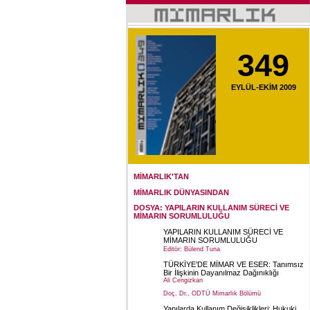
349
EYLÜL-EKİM 2009
MİMARLIK'TAN
MİMARLIK DÜNYASINDAN
DOSYA: YAPILARIN KULLANIM SÜRECİ VE
MİMARIN SORUMLULUĞU
YAPILARIN KULLANIM SÜRECİ VE
MİMARIN SORUMLULUĞU
Editör: Bülend Tuna
TÜRKİYE’DE MİMAR VE ESER: Tanımsız
Bir İlişkinin Dayanılmaz Dağınıklığı
Ali Cengizkan
Doç. Dr., ODTÜ Mimarlık Bölümü
Yapılarda Kullanım Değişiklikleri: Hukuki