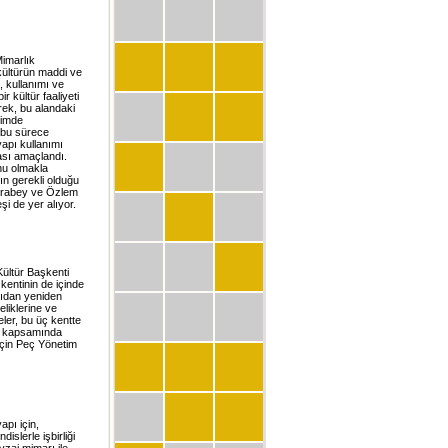
imarlık
ültürün maddi ve
, kullanımı ve
r kültür faaliyeti
erek, bu alandaki
çimde
n bu sürece
apı kullanımı
ası amaçlandı.
nu olmakla
ın gerekli olduğu
arabey ve Özlem
şi de yer alıyor.
Kültür Başkenti
kentinin de içinde
çıdan yeniden
eliklerine ve
ler, bu üç kentte
ya kapsamında
 için Peç Yönetim
apı için,
slerle işbirliği
zaj mimarı ile