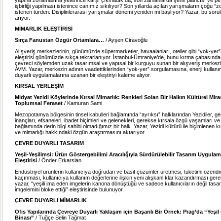
işbirliği yapılması istenince canımız sıkılıyor? Son yıllarda açılan yarışmaların çoğu “zor
istenen türden: Disiplinlerarası yarışmalar dönemi yeniden mi başlıyor? Yazar, bu sorula
arıyor.
MİMARLIK ELEŞTİRİSİ
Sırça Fanustan Özgür Ortamlara…
/ Ayşen Ciravoğlu
Alışveriş merkezlerinin, günümüzde süpermarketler, havaalanları, oteller gibi “yok-yer”
eleştirisi günümüzde sıkça tekrarlanıyor. İstanbul-Ümraniye’de, bunu kırma çabasında
çevreci söylemden uzak tasarımsal ve yapısal bir kurguyu sunan bir alışveriş merkez
AVM. Yazar, merkezin adının vaadettiklerinden “yok-yer” sorgulamasına, enerji kulla
duyarlı uygulamalarına uzanan bir eleştiriyi kaleme alıyor.
KIRSAL YERLEŞİM
Midyat Yezidi Köylerinde Kırsal Mimarlık: Renkleri Solan Bir Halkın Kültürel Mir
Toplumsal Feraset
/ Kamuran Sami
Mezopotamya bölgesinin tinsel kabulleri bağlamında “ayrıksı” halklarından Yezidiler, ge
inançları, efsaneleri, ibadet biçimleri ve gelenekleri, gerekse kırsala özgü yaşamları ve 
bağlamında derin bilgi sahibi olmadığımız bir halk. Yazar, Yezidi kültürü ile biçimlenen kı
ve mimarlığı hakkındaki özgün araştırmasını aktarıyor.
ÇEVRE DUYARLI TASARIM
Yeşil-Yeşilimsi: Ürün Göstergebilimi Aracılığıyla Sürdürülebilir Tasarım Uygulam
Eleştirisi
/ Önder Erkarslan
Endüstriyel ürünlerin kullanıcıya doğrudan ve basit çözümler üretmesi, tüketimi özend
kaçınması, kullanıcıya kullanım değerlerine ilişkin yeni alışkanlıklar kazandırması gere
yazar, “yeşili ima eden imgelerin kanona dönüştüğü ve sadece kullanıcıların değil tasar
imgelemini bloke ettiği” eleştirisinde bulunuyor.
ÇEVRE DUYARLI MİMARLIK
Ofis Yapılarında Çevreye Duyarlı Yaklaşım için Başarılı Bir Örnek: Prag’da “Yeşil
Binası”
/ Tuğçe Selin Tağmat