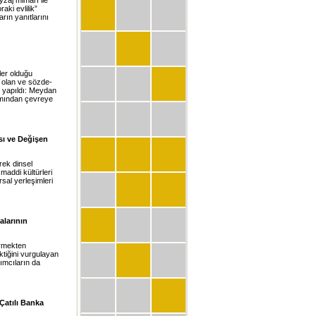
aki evlilik”
rın yanıtlarını
ler olduğu
 olan ve sözde-
i yapıldı: Meydan
nımından çevreye
ası ve Değişen
rek dinsel
maddi kültürleri
rsal yerleşimleri
alarının
irmekten
ktiğini vurgulayan
ımcıların da
 Çatılı Banka