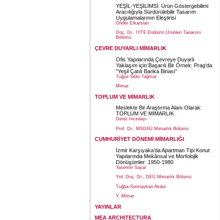
YEŞİL-YEŞİLİMSİ: Ürün Göstergebilimi
Aracılığıyla Sürdürülebilir Tasarım
Uygulamalarının Eleştirisi
Önder Erkarslan
Doç. Dr., İYTE Endüstri Ürünleri Tasarımı
Bölümü
ÇEVRE DUYARLI MİMARLIK
Ofis Yapılarında Çevreye Duyarlı
Yaklaşım için Başarılı Bir Örnek: Prag’da
“Yeşil Çatılı Banka Binası”
Tuğçe Selin Tağmat
Mimar
TOPLUM VE MİMARLIK
Meslekte Bir Araştırma Alanı Olarak:
TOPLUM VE MİMARLIK
Deniz İncedayı
Prof. Dr., MSGSÜ Mimarlık Bölümü
CUMHURİYET DÖNEMİ MİMARLIĞI
İzmir Karşıyaka’da Apartman Tipi Konut
Yapılarında Mekânsal ve Morfolojik
Dönüşümler: 1950-1980
Yasemin Sayar
Yrd. Doç. Dr., DEÜ Mimarlık Bölümü
Tuğba Sormaykan Akdur
Y. Mimar
YAYINLAR
MEA ARCHITECTURA