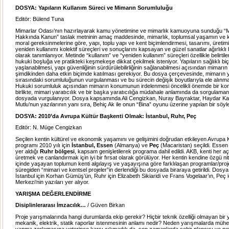
DOSYA: Yapıların Kullanım Süreci ve Mimarın Sorumluluğu
Editör: Bülend Tuna
Mimarlar Odası’nın hazırlayarak kamu yönetimine ve mimarlık kamuoyuna sunduğu “M
Hakkında Kanun” taslak metninin amaç maddesinde, mimarlık, toplumsal yaşamın ve k
moral gereksinmelerine göre, yapı, toplu yapı ve kent biçimlendirmesi, tasarımı, üretimi
yeniden kullanımı kolektif süreçleri ve sonuçlarını kapsayan ve güzel sanatlar ağırlıklı bi
olarak tanımlanıyor. Metinde “kullanım” ve “yeniden kullanım” süreçleri özellikle belirtil
hukuki boşluğa ve pratikteki keşmekeşe dikkat çekilmek isteniyor. Yapıların sağlıklı bi
yaşlanabilmesi, yapı güvenliğinin sürdürülebilirliğinin sağlanabilmesi açısından mimarı
şimdikinden daha etkin biçimde katılması gerekiyor. Bu dosya çerçevesinde, mimarın y
sırasındaki sorumluluğunun vurgulanması ve bu sürecin değişik boyutlarıyla ele alınm
Hukuki sorumluluk açısından mimarın konumunun irdelenmesi öncelikli önemde bir ko
birlikte, mimari yaratıcılık ve bir başka yaratıcılığa müdahale anlamında da sorgulaman
dosyada vurgulanıyor. Dosya kapsamında Ali Cengizkan, Nuray Bayraktar, Haydar K
Mutlu’nun yazılarının yanı sıra, Behiç Ak ile onun “Bina” oyunu üzerine yapılan bir söyle
DOSYA:
2010’da Avrupa Kültür Başkenti Olmak: İstanbul, Ruhr, Peç
Editör: N. Müge Cengizkan
Seçilen kentin kültürel ve ekonomik yaşamını ve gelişimini doğrudan etkileyen Avrupa 
programı 2010 yılı için
İstanbul, Essen
(Almanya) ve
Peç
(Macaristan) seçildi. Essen 
yer aldığı
Ruhr bölgesi
, kapsam genişletilerek programa dahil edildi. AKB, kenti her a
üretmek ve canlandırmak için iyi bir fırsat olarak görülüyor. Her kentin kendine özgü nit
içinde yaşayan toplumun kenti algılayış ve yaşayışına göre farklılaşan programlar/proje
süregiden “mimari ve kentsel projeler”in derlendiği bu dosyada biraraya getirildi. Dos
İstanbul için Korhan Gümüş’ün, Ruhr için Elizabeth Sikiaridi ve Frans Vogelaar’ın, Peç
Merkezi’nin yazıları yer alıyor.
YARIŞMA DEĞERLENDİRME
Disiplinlerarası İmzacılık…
/ Güven Birkan
Proje yarışmalarında hangi durumlarda ekip gerekir? Hiçbir teknik özelliği olmayan bir y
mekanik, elektrik, statik raporlar istenmesinin anlamı nedir? Neden yarışmalarda mühendi
yapma zorlamasına yeterince karşı çıkmadık da, son zamanlarda şehir plancısı ve pey