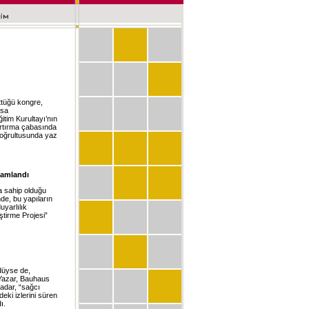
üttüğü kongre,
ısa
itim Kurultayı’nın
 artırma çabasında
 doğrultusunda yaz
mamlandı
da sahip olduğu
de, bu yapıların
uyarlılık
tirme Projesi”
düyse de,
. Yazar, Bauhaus
kadar, “sağcı
eki izlerini süren
ı.