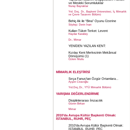
ve Mesleki Sorumluluklar
Nuray Bayraktar
Yrd. Doç. Dr., Başkent Üniversitesi, İç Mimarlık
ve Çevre Tasarımı Bölümü
Behiç Ak ile “Bina” Oyunu Üzerine
Söyleşi: Derin İnan
Kullan-Tüket-Terket: Levent
Haydar Karabey
Dr., Mimar
YENİDEN YAZILAN KENT:
Kızılay Kent Merkezinin Mekânsal
Dönüşümü
(1)
Özlem Mutlu
Y. Mimar
MİMARLIK ELEŞTİRİSİ
Sırça Fanus’tan Özgür Ortamlara...
Ayşen Ciravoğlu
Yrd.Doç.Dr., YTÜ Mimarlık Bölümü
YARIŞMA DEĞERLENDİRME
Disiplinlerarası İmzacılık
Güven Birkan
Mimar
2010’da Avrupa Kültür Başkenti Olmak:
İSTANBUL, RUHR, PEÇ
2010’da Avrupa Kültür Başkenti Olmak:
İSTANBUL, RUHR, PEÇ