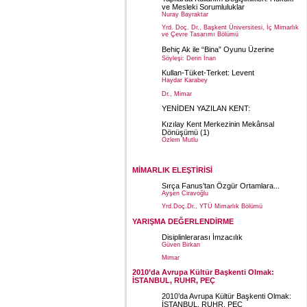
ve Mesleki Sorumluluklar
Nuray Bayraktar
Yrd. Doç. Dr., Başkent Üniversitesi, İç Mimarlık
ve Çevre Tasarımı Bölümü
Behiç Ak ile “Bina” Oyunu Üzerine
Söyleşi: Derin İnan
Kullan-Tüket-Terket: Levent
Haydar Karabey
Dr., Mimar
YENİDEN YAZILAN KENT:
Kızılay Kent Merkezinin Mekânsal
Dönüşümü
(1)
Özlem Mutlu
Y. Mimar
MİMARLIK ELEŞTİRİSİ
Sırça Fanus’tan Özgür Ortamlara...
Ayşen Ciravoğlu
Yrd.Doç.Dr., YTÜ Mimarlık Bölümü
YARIŞMA DEĞERLENDİRME
Disiplinlerarası İmzacılık
Güven Birkan
Mimar
2010’da Avrupa Kültür Başkenti Olmak:
İSTANBUL, RUHR, PEÇ
2010’da Avrupa Kültür Başkenti Olmak:
İSTANBUL, RUHR, PEÇ