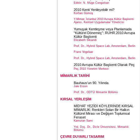
Editör: N. Müge Cengizkan
2010 Kenti Yenileyebilir mi?
Korhan Gümüş
Y.Mimar, İstanbul 2010 Avrupa Kültür Başkenti
Ajansı, Kentsel Uygulamalar Yöneticisi
Yumuşak Kentleşme veya Planlamada
“Kültürel Dönemeç”: RUHR.2010 Avrupa
Kültür Başkenti
Elizabeth Sikiaridi
Prof. Dr., Hybrid Space Lab, Amsterdam, Berlin
Frans Vogelaar
Prof. Dr., Hybrid Space Lab, Amsterdam, Berlin
2010 Avrupa Kültür Başkenti Olarak Peç
Peç 2010 Yönetim Merkezi
MİMARLIK TARİHİ
Bauhaus’un 90. Yılında
Jale Erzen
Prof. Dr., ODTÜ Mimarlık Bölümü
KIRSAL YERLEŞİM
MİDYAT YEZİDİ KÖYLERİNDE KIRSAL
MİMARLIK: Renkleri Solan Bir Halkın
Kültürel Mirası ve Değişen Toplumsal
Feraset
Kamuran Sami
Yrd. Doç. Dr., Dicle Üniversitesi, Mimarlık
Bölümü
ÇEVRE DUYARLI TASARIM