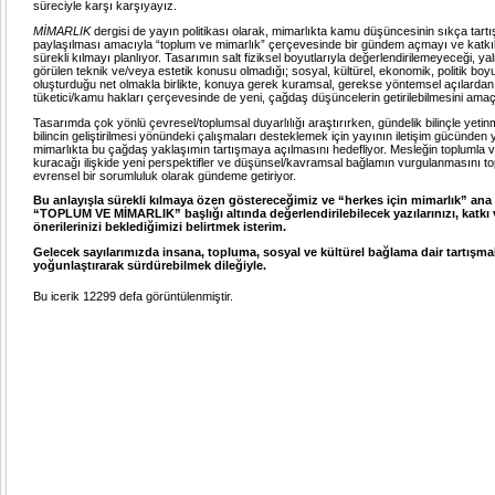
süreciyle karşı karşıyayız.
MİMARLIK
dergisi de yayın politikası olarak, mimarlıkta kamu düşüncesinin sıkça tartı
paylaşılması amacıyla “toplum ve mimarlık” çerçevesinde bir gündem açmayı ve katkıl
sürekli kılmayı planlıyor. Tasarımın salt fiziksel boyutlarıyla değerlendirilemeyeceği, ya
görülen teknik ve/veya estetik konusu olmadığı; sosyal, kültürel, ekonomik, politik boyut
oluşturduğu net olmakla birlikte, konuya gerek kuramsal, gerekse yöntemsel açılardan 
tüketici/kamu hakları çerçevesinde de yeni, çağdaş düşüncelerin getirilebilmesini amaçl
Tasarımda çok yönlü çevresel/toplumsal duyarlılığı araştırırken, gündelik bilinçle yetin
bilincin geliştirilmesi yönündeki çalışmaları desteklemek için yayının iletişim gücünden 
mimarlıkta bu çağdaş yaklaşımın tartışmaya açılmasını hedefliyor. Mesleğin toplumla v
kuracağı ilişkide yeni perspektifler ve düşünsel/kavramsal bağlamın vurgulanmasını t
evrensel bir sorumluluk olarak gündeme getiriyor.
Bu anlayışla sürekli kılmaya özen göstereceğimiz ve “herkes için mimarlık” ana
“TOPLUM VE MİMARLIK” başlığı altında değerlendirilebilecek yazılarınızı, katkı 
önerilerinizi beklediğimizi belirtmek isterim.
Gelecek sayılarımızda insana, topluma, sosyal ve kültürel bağlama dair tartışma
yoğunlaştırarak sürdürebilmek dileğiyle.
Bu icerik 12299 defa görüntülenmiştir.