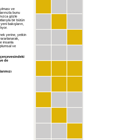
şılması ve
arınızla bunu
lnızca gözle
larıyla bir bütün
yeni bakışların,
ıyor.
mek yerine, yetkin
yararlanarak,
e insanla
oplumsal ve
 çerçevesindeki
ve de
larımızı