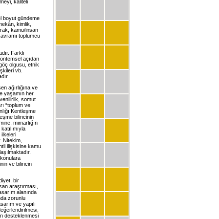
eyi, kaliteli
rel boyut gündeme
mekân, kimlik,
tarak, kamu/insan
 kavramı toplumcu
dır. Farklı
 yöntemsel açıdan
göç olgusu, etnik
şkileri vb.
dır.
en ağırlığına ve
 ve yaşamın her
venilirlik, somut
rı “toplum ve
anlığı Kentleşme
şme bilincinin
emine, mimarlığın
katılımıyla
ilkeleri
. Nitekim,
tli ilişkisine kamu
laşılmaktadır.
 konulara
nin ve bilincin
yet, bir
nsan araştırması,
tasarım alanında
mda zorunlu
asarım ve yapılı
değerlendirilmesi,
nin desteklenmesi