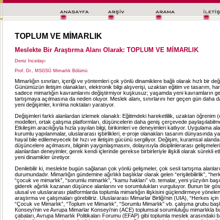
TOPLUM VE MİMARLIK
Meslekte Bir Araştırma Alanı Olarak: TOPLUM VE MİMARLIK
Deniz İncedayı
Prof. Dr., MSGSÜ Mimarlık Bölümü
Mimarlığın sınırları, içeriği ve yöntemleri çok yönlü dinamiklere bağlı olarak hızlı bir değ
Günümüzün iletişim olanakları, elektronik bilgi alışverişi, uzaktan eğitim ve tasarım, hare
sadece mimarlığın kavramlarını değiştirmiyor kuşkusuz; yaşamda yeni kavramların ge
tartışmaya açılmasına da neden oluyor. Meslek alanı, sınırlarını her geçen gün daha d
yeni değişimler, kırılma noktaları yaratıyor.
Değişimleri farklı alanlardan izlemek olanaklı: Eğitimdeki hareketlilik, uzaktan öğrenim 
modelleri, ortak çalışma platformları, düşüncelerin daha geniş çerçevede paylaşılabilme
Etkileşim aracılığıyla hızla yayılan bilgi, birikimleri ve deneyimleri katlıyor. Uygulama a
kurumlu yapılanmalar, uluslararası işbirlikleri, e-proje olanakları tasarım dünyasında 
hayal bile edilemeyecek bir hızı ve iletişim gücünü sergiliyor. Değişim, kuramsal aland
düşüncelere açılmasını, bilginin yaygınlaşmasını, dolayısıyla disiplinlerarası gelişmeleri t
alanlardan deneyimler, gerek kendi içlerinde gerekse birbirleriyle ilişkili olarak sürekli et
yeni dinamikler üretiyor.
Denilebilir ki, meslekte bugün sağlanan çok yönlü gelişmeler, çok sesli tartışma alanlar
durumundadır. Mimarlığın gündemine ağırlıklı başlıklar olarak gelen “erişilebilirlik”, “her
“çocuk ve mimarlık”, “sorumlu mimarlık”, “kamu hakları” vb. temalar, yeni yüzyılın ba
giderek ağırlık kazanan düşünce alanlarını ve sorumlulukları vurguluyor. Bunun bir gös
ulusal ve uluslararası platformlarda toplumla mimarlığın ilişkisini güçlendirmeye yönelen
araştırma ve çalışmaları görebiliriz. Uluslararası Mimarlar Birliği’nin (UIA), “Herkes içi
“Çocuk ve Mimarlık”, “Toplum ve Mimarlık”, “Sorumlu Mimarlık” vb. çalışma grubu başl
Konseyi’nin ve Avrupa Mimarlar Konseyi’nin (ACE) toplumsal sorumluluğu mimarlıkla b
çabaları, Avrupa Mimarlık Politikaları Forumu (EFAP) gibi toplumla meslek arasındaki b