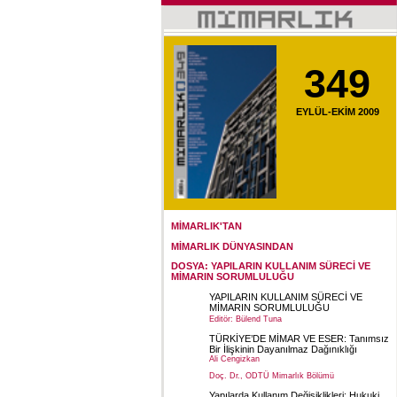
349
EYLÜL-EKİM 2009
MİMARLIK'TAN
MİMARLIK DÜNYASINDAN
DOSYA: YAPILARIN KULLANIM SÜRECİ VE
MİMARIN SORUMLULUĞU
YAPILARIN KULLANIM SÜRECİ VE
MİMARIN SORUMLULUĞU
Editör: Bülend Tuna
TÜRKİYE’DE MİMAR VE ESER: Tanımsız
Bir İlişkinin Dayanılmaz Dağınıklığı
Ali Cengizkan
Doç. Dr., ODTÜ Mimarlık Bölümü
Yapılarda Kullanım Değişiklikleri: Hukuki