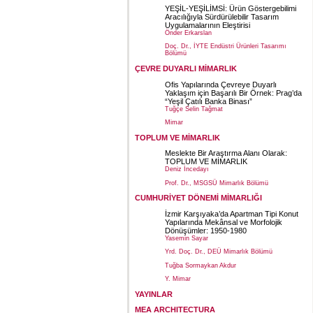
YEŞİL-YEŞİLİMSİ: Ürün Göstergebilimi
Aracılığıyla Sürdürülebilir Tasarım
Uygulamalarının Eleştirisi
Önder Erkarslan
Doç. Dr., İYTE Endüstri Ürünleri Tasarımı
Bölümü
ÇEVRE DUYARLI MİMARLIK
Ofis Yapılarında Çevreye Duyarlı
Yaklaşım için Başarılı Bir Örnek: Prag’da
“Yeşil Çatılı Banka Binası”
Tuğçe Selin Tağmat
Mimar
TOPLUM VE MİMARLIK
Meslekte Bir Araştırma Alanı Olarak:
TOPLUM VE MİMARLIK
Deniz İncedayı
Prof. Dr., MSGSÜ Mimarlık Bölümü
CUMHURİYET DÖNEMİ MİMARLIĞI
İzmir Karşıyaka’da Apartman Tipi Konut
Yapılarında Mekânsal ve Morfolojik
Dönüşümler: 1950-1980
Yasemin Sayar
Yrd. Doç. Dr., DEÜ Mimarlık Bölümü
Tuğba Sormaykan Akdur
Y. Mimar
YAYINLAR
MEA ARCHITECTURA