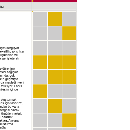
işim sergiliyor.
ketlilik, akış hızı
lişmesine ve
a genişleterek
(e-öğrenim)
sini sağlıyor.
lanında, çok
yakın geçmişte
a da mesleğin yeni
etikliyor. Farklı
kileşim içinde
ı oluşturmak
kes için tasarım”,
şından bu yana
tergesi olarak
 örgütlenmeleri,
n Tasarım”,
ıkları, Avrupa
uluşturma
ağları