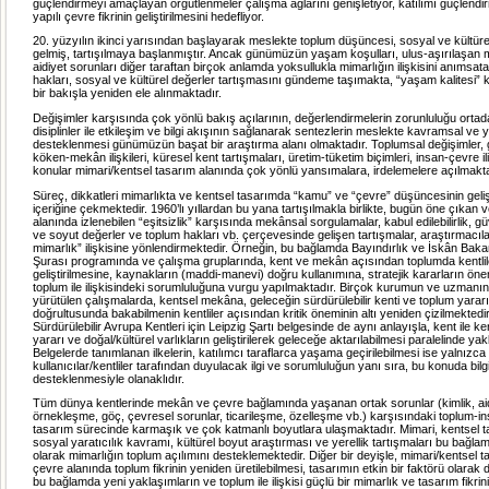
güçlendirmeyi amaçlayan örgütlenmeler çalışma ağlarını genişletiyor, katılımı güçlendirm
yapılı çevre fikrinin geliştirilmesini hedefliyor.
20. yüzyılın ikinci yarısından başlayarak meslekte toplum düşüncesi, sosyal ve kültü
gelmiş, tartışılmaya başlanmıştır. Ancak günümüzün yaşam koşulları, ulus-aşırılaşan 
aidiyet sorunları diğer taraftan birçok anlamda yoksullukla mimarlığın ilişkisini anımsa
hakları, sosyal ve kültürel değerler tartışmasını gündeme taşımakta, “yaşam kalitesi”
bir bakışla yeniden ele alınmaktadır.
Değişimler karşısında çok yönlü bakış açılarının, değerlendirmelerin zorunluluğu ortada
disiplinler ile etkileşim ve bilgi akışının sağlanarak sentezlerin meslekte kavramsal ve
desteklenmesi günümüzün başat bir araştırma alanı olmaktadır. Toplumsal değişimler, 
köken-mekân ilişkileri, küresel kent tartışmaları, üretim-tüketim biçimleri, insan-çevre ili
konular mimari/kentsel tasarım alanında çok yönlü yansımalara, irdelemelere açılmakta
Süreç, dikkatleri mimarlıkta ve kentsel tasarımda “kamu” ve “çevre” düşüncesinin geliş
içeriğine çekmektedir. 1960’lı yıllardan bu yana tartışılmakla birlikte, bugün öne çıkan
alanında izlenebilen “eşitsizlik” karşısında mekânsal sorgulamalar, kabul edilebilirlik, gü
ve soyut değerler ve toplum hakları vb. çerçevesinde gelişen tartışmalar, araştırmacıla
mimarlık” ilişkisine yönlendirmektedir. Örneğin, bu bağlamda Bayındırlık ve İskân Bak
Şurası programında ve çalışma gruplarında, kent ve mekân açısından toplumda kentlile
geliştirilmesine, kaynakların (maddi-manevi) doğru kullanımına, stratejik kararların ön
toplum ile ilişkisindeki sorumluluğuna vurgu yapılmaktadır. Birçok kurumun ve uzmanın 
yürütülen çalışmalarda, kentsel mekâna, geleceğin sürdürülebilir kenti ve toplum yararı 
doğrultusunda bakabilmenin kentliler açısından kritik öneminin altı yeniden çizilmektedir
Sürdürülebilir Avrupa Kentleri için Leipzig Şartı belgesinde de aynı anlayışla, kent ile ken
yararı ve doğal/kültürel varlıkların geliştirilerek geleceğe aktarılabilmesi paralelinde yak
Belgelerde tanımlanan ilkelerin, katılımcı taraflarca yaşama geçirilebilmesi ise yalnızca
kullanıcılar/kentliler tarafından duyulacak ilgi ve sorumluluğun yanı sıra, bu konuda bilgi
desteklenmesiyle olanaklıdır.
Tüm dünya kentlerinde mekân ve çevre bağlamında yaşanan ortak sorunlar (kimlik, aidi
örnekleşme, göç, çevresel sorunlar, ticarileşme, özelleşme vb.) karşısındaki toplum-i
tasarım sürecinde karmaşık ve çok katmanlı boyutlara ulaşmaktadır. Mimari, kentsel 
sosyal yaratıcılık kavramı, kültürel boyut araştırması ve yerellik tartışmaları bu bağla
olarak mimarlığın toplum açılımını desteklemektedir. Diğer bir deyişle, mimari/kentsel t
çevre alanında toplum fikrinin yeniden üretilebilmesi, tasarımın etkin bir faktörü olarak 
bu bağlamda yeni yaklaşımların ve toplum ile ilişkisi güçlü bir mimarlık ve tasarım fikri