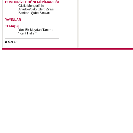
CUMHURİYET DÖNEMİ MİMARLIĞI
Giulio Mongeri’nin
Anadolu’daki İzleri: Ziraat
Bankası Şube Binaları
YAYINLAR
TEMA[S]
Yeni Bir Meydan Tanımı:
“Kent Halısı”
KÜNYE