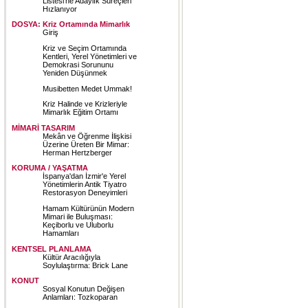
Listesi’ne Adaylık Süreçleri
Hızlanıyor
DOSYA: Kriz Ortamında Mimarlık
Giriş
Kriz ve Seçim Ortamında
Kentleri, Yerel Yönetimleri ve
Demokrasi Sorununu
Yeniden Düşünmek
Musibetten Medet Ummak!
Kriz Halinde ve Krizleriyle
Mimarlık Eğitim Ortamı
MİMARİ TASARIM
Mekân ve Öğrenme İlişkisi
Üzerine Üreten Bir Mimar:
Herman Hertzberger
KORUMA / YAŞATMA
İspanya'dan İzmir'e Yerel
Yönetimlerin Antik Tiyatro
Restorasyon Deneyimleri
Hamam Kültürünün Modern
Mimari ile Buluşması:
Keçiborlu ve Uluborlu
Hamamları
KENTSEL PLANLAMA
Kültür Aracılığıyla
Soylulaştırma: Brick Lane
KONUT
Sosyal Konutun Değişen
Anlamları: Tozkoparan