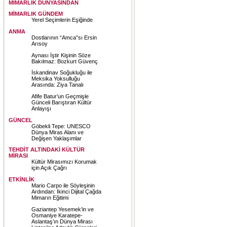
MİMARLIK DÜNYASINDAN
MİMARLIK GÜNDEM
Yerel Seçimlerin Eşiğinde
ANMA
Dostlarının “Amca”sı Ersin
Arısoy
Aynası İştir Kişinin Söze
Bakılmaz: Bozkurt Güvenç
İskandinav Soğukluğu ile
Meksika Yoksulluğu
Arasında: Ziya Tanalı
Afife Batur’un Geçmişle
Günceli Barıştıran Kültür
Anlayışı
GÜNCEL
Göbekli Tepe: UNESCO
Dünya Miras Alanı ve
Değişen Yaklaşımlar
TEHDİT ALTINDAKİ KÜLTÜR
MİRASI
Kültür Mirasımızı Korumak
için Açık Çağrı
ETKİNLİK
Mario Carpo ile Söyleşinin
Ardından: İkinci Dijital Çağda
Mimarın Eğitimi
Gaziantep Yesemek’in ve
Osmaniye Karatepe-
Aslantaş’ın Dünya Mirası