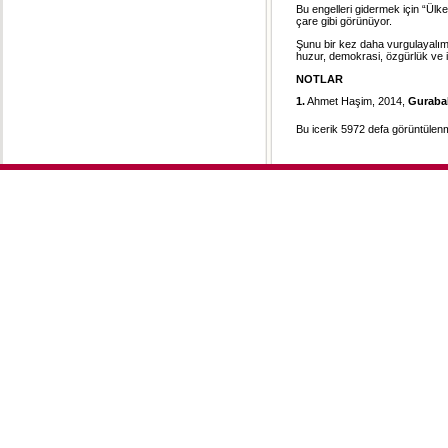
Bu engelleri gidermek için “Ülk
çare gibi görünüyor.
Şunu bir kez daha vurgulayalım:
huzur, demokrasi, özgürlük ve iy
NOTLAR
1.
Ahmet Haşim, 2014,
Gurabah
Bu icerik 5972 defa görüntülenmi