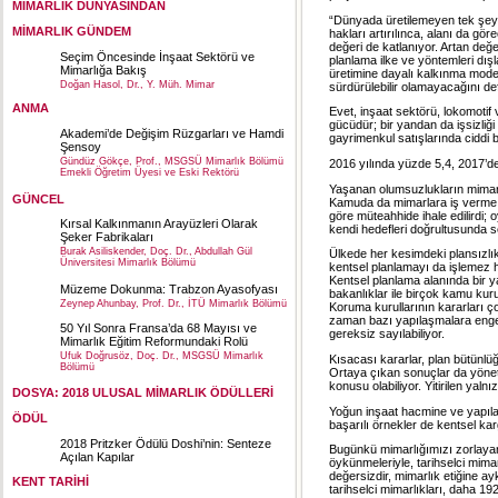
MİMARLIK DÜNYASINDAN
“Dünyada üretilemeyen tek şey 
MİMARLIK GÜNDEM
hakları artırılınca, alanı da gö
değeri de katlanıyor. Artan değ
Seçim Öncesinde İnşaat Sektörü ve
planlama ilke ve yöntemleri dış
Mimarlığa Bakış
üretimine dayalı kalkınma mode
Doğan Hasol, Dr., Y. Müh. Mimar
sürdürülebilir olamayacağını def
ANMA
Evet, inşaat sektörü, lokomotif v
gücüdür; bir yandan da işsizliği
Akademi’de Değişim Rüzgarları ve Hamdi
gayrimenkul satışlarında ciddi b
Şensoy
Gündüz Gökçe, Prof., MSGSÜ Mimarlık Bölümü
2016 yılında yüzde 5,4, 2017’de
Emekli Öğretim Üyesi ve Eski Rektörü
Yaşanan olumsuzlukların mima
GÜNCEL
Kamuda da mimarlara iş verme d
göre müteahhide ihale edilirdi;
Kırsal Kalkınmanın Arayüzleri Olarak
kendi hedefleri doğrultusunda se
Şeker Fabrikaları
Burak Asiliskender, Doç. Dr., Abdullah Gül
Ülkede her kesimdeki plansızlık
Üniversitesi Mimarlık Bölümü
kentsel planlamayı da işlemez h
Kentsel planlama alanında bir 
Müzeme Dokunma: Trabzon Ayasofyası
bakanlıklar ile birçok kamu kur
Zeynep Ahunbay, Prof. Dr., İTÜ Mimarlık Bölümü
Koruma kurullarının kararları ç
zaman bazı yapılaşmalara enge
50 Yıl Sonra Fransa’da 68 Mayısı ve
gereksiz sayılabiliyor.
Mimarlık Eğitim Reformundaki Rolü
Ufuk Doğrusöz, Doç. Dr., MSGSÜ Mimarlık
Kısacası kararlar, plan bütünlüğ
Bölümü
Ortaya çıkan sonuçlar da yöneti
konusu olabiliyor. Yitirilen yaln
DOSYA: 2018 ULUSAL MİMARLIK ÖDÜLLERİ
Yoğun inşaat hacmine ve yapıla
ÖDÜL
başarılı örnekler de kentsel ka
2018 Pritzker Ödülü Doshi’nin: Senteze
Bugünkü mimarlığımızı zorlayan
Açılan Kapılar
öykünmeleriyle, tarihselci mima
değersizdir, mimarlık etiğine a
KENT TARİHİ
tarihselci mimarlıkları, daha 19