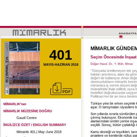
MİMARLIK GÜNDE
401
Seçim Öncesinde İnşaat
Doğan Hasol, Dr., Y. Müh. Mimar
MAYIS-HAZİRAN 2018
“‘Dünyada üretilemeyen tek şey
hakları artırılınca, alanı da gö
değeri de katlanıyor. Artan değ
olumsuzlukların mimarlık kes
mimarlara iş verme düzeni değiş
müteahhide ihale edilirdi; oysa
hedefleri doğrultusunda seçiyor.
Politikası’nın bir an önce beni
Türkiye yine bir erken seçimle 
MİMARLIK'tan
aşar. O tartışmaları siyasilere 
MİMARLIK MÜZESİNE DOĞRU
Son yıllarda ısrarla sürdürülen
çıkmış bulunuyor. Ekonomik kalk
Gaudí Centre
alanlarındaki üretim yerine inş
İNGİLİZCE ÖZET / ENGLISH SUMMARY
seçildi. Sonuç, bütün çıplaklığı i
Mimarlık 401.| May-June 2018
Kamu desteği ve teşvikleri, tarı
projelere ve kentlerde nüfus pa