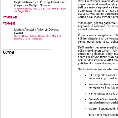
Selçuklu-Osmanlı mimarlıklarını
Başkent Ankara / 1: Özel İlgi Odaklarının
çağlarının sınırlı olanaklarıyla 
Oluşum ve Değişim Süreçleri
birlikte sanayi çağı geldi ve ken
S. Güven Bilsel, Prof. Dr. Y. Müh. Mimar / Kent
çizim, tasarım, sunum, hatta y
ve Bölge Plancısı
olanaklarıyla, güncel gereksin
yarına bırakılacak mirastır ay
YAYINLAR
Yine bugün, geçmiş çağlardaki u
TEMA[S]
kaynakların korunması ve verimli
insanlık ödevimizdir.
Modern Anıtsallık Anlayışı: Devasa
Kapılar
Koruma konusuna gelince… Yeşili
Duygu Çöplü, Bilkent Üniversitesi Mimarlık
kültürel değerlerimizi de koruya
Bölümü 3. Sınıf Öğrencisi
olması gerekmez; mimari değer d
Değinmeden geçemeyeceğimiz baş
eğitimindeki yetersizlikler… Ü
KÜNYE
okullarının çoğundaki eğitim dü
tutarsızlıklar var. Bizde YÖK da
bakımından Avrupa ve ABD standa
yetkilerin kazanılabilmesi için 
Sektörün önündeki engelleri öze
Ülke çapında ekonomi v
süreçlerinin göz ardı ed
Kentsel planlama ve kent
yerleşme ve imar karar
Kamunun karar ve iş v
Genelde eğitim, özelde m
standartların çok geris
İşveren konumundaki ka
Yine kamu kesiminin do