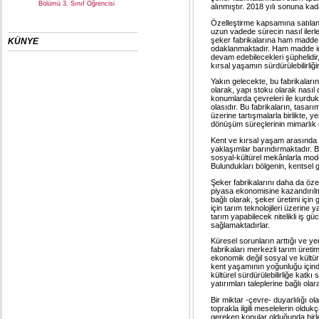
Bölümü 3. Sınıf Öğrencisi
alınmıştır. 2018 yılı sonuna ka
Özelleştirme kapsamına satılan 
uzun vadede sürecin nasıl ilerle
şeker fabrikalarına ham madde s
KÜNYE
odaklanmaktadır. Ham madde için 
devam edebilecekleri şüphelidir
kırsal yaşamın sürdürülebilirliğ
Yakın gelecekte, bu fabrikaları
olarak, yapı stoku olarak nasıl d
konumlarda çevreleri ile kurdukl
olasıdır. Bu fabrikaların, tasarı
üzerine tartışmalarla birlikte, 
dönüşüm süreçlerinin mimarlık
Kent ve kırsal yaşam arasında ku
yaklaşımlar barındırmaktadır. B
sosyal-kültürel mekânlarla mode
Bulundukları bölgenin, kentsel g
Şeker fabrikalarını daha da özel 
piyasa ekonomisine kazandırıl
bağlı olarak, şeker üretimi için 
için tarım teknolojileri üzerine 
tarım yapabilecek nitelikli iş gü
sağlamaktadırlar.
Küresel sorunların arttığı ve 
fabrikaları merkezli tarım üret
ekonomik değil sosyal ve kültür
kent yaşamının yoğunluğu içinde 
kültürel sürdürülebilirliğe katk
yatırımları taleplerine bağlı ola
Bir miktar -çevre- duyarlılığı o
toprakla ilgili meselelerin oldu
gereken konular olduğunda birle