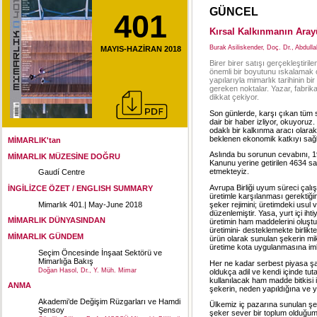
GÜNCEL
401
Kırsal Kalkınmanın Arayü
Burak Asiliskender, Doç. Dr., Abdull
MAYIS-HAZİRAN 2018
Birer birer satışı gerçekleştir
önemli bir boyutunu ıskalamak ol
yapılarıyla mimarlık tarihinin b
gereken noktalar. Yazar, fabrik
dikkat çekiyor.
Son günlerde, karşı çıkan tüm s
dair bir haber izliyor, okuyoruz
odaklı bir kalkınma aracı olara
beklenen ekonomik katkıyı sağla
MİMARLIK'tan
Aslında bu sorunun cevabını, 19
MİMARLIK MÜZESİNE DOĞRU
Kanunu yerine getirilen 4634 sa
etmekteyiz.
Gaudí Centre
Avrupa Birliği uyum süreci çalış
İNGİLİZCE ÖZET / ENGLISH SUMMARY
üretimle karşılanması gerektiğin
Mimarlık 401.| May-June 2018
şeker rejimini; üretimdeki usul 
düzenlemiştir. Yasa, yurt içi iht
MİMARLIK DÜNYASINDAN
üretimin ham maddelerini oluştu
üretimini- desteklemekte birlikte
MİMARLIK GÜNDEM
ürün olarak sunulan şekerin mikt
üretime kota uygulanmasına imk
Seçim Öncesinde İnşaat Sektörü ve
Mimarlığa Bakış
Her ne kadar serbest piyasa şa
Doğan Hasol, Dr., Y. Müh. Mimar
oldukça adil ve kendi içinde tuta
kullanılacak ham madde bitkisi i
ANMA
şekerin, neden yapıldığına ve ya
Akademi’de Değişim Rüzgarları ve Hamdi
Ülkemiz iç pazarına sunulan şek
Şensoy
şeker sever bir toplum olduğum