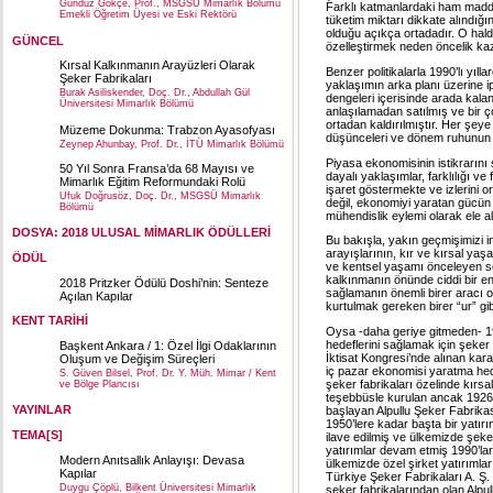
Gündüz Gökçe, Prof., MSGSÜ Mimarlık Bölümü
Farklı katmanlardaki ham madde 
Emekli Öğretim Üyesi ve Eski Rektörü
tüketim miktarı dikkate alındığ
olduğu açıkça ortadadır. O hald
GÜNCEL
özelleştirmek neden öncelik ka
Kırsal Kalkınmanın Arayüzleri Olarak
Benzer politikalarla 1990’lı yıl
Şeker Fabrikaları
yaklaşımın arka planı üzerine ip
Burak Asiliskender, Doç. Dr., Abdullah Gül
dengeleri içerisinde arada kala
Üniversitesi Mimarlık Bölümü
anlaşılamadan satılmış ve bir ç
ortadan kaldırılmıştır. Her şey
Müzeme Dokunma: Trabzon Ayasofyası
düşünceleri ve dönem ruhunun iz
Zeynep Ahunbay, Prof. Dr., İTÜ Mimarlık Bölümü
Piyasa ekonomisinin istikrarını 
50 Yıl Sonra Fransa’da 68 Mayısı ve
dayalı yaklaşımlar, farklılığı ve
Mimarlık Eğitim Reformundaki Rolü
işaret göstermekte ve izlerini 
Ufuk Doğrusöz, Doç. Dr., MSGSÜ Mimarlık
değil, ekonomiyi yaratan gücün 
Bölümü
mühendislik eylemi olarak ele a
DOSYA: 2018 ULUSAL MİMARLIK ÖDÜLLERİ
Bu bakışla, yakın geçmişimizi i
arayışlarının, kır ve kırsal yaş
ÖDÜL
ve kentsel yaşamı önceleyen söy
kalkınmanın önünde ciddi bir eng
2018 Pritzker Ödülü Doshi’nin: Senteze
sağlamanın önemli birer aracı 
Açılan Kapılar
kurtulmak gereken birer “ur” gib
KENT TARİHİ
Oysa -daha geriye gitmeden- 19
hedeflerini sağlamak için şeker
Başkent Ankara / 1: Özel İlgi Odaklarının
İktisat Kongresi’nde alınan kara
Oluşum ve Değişim Süreçleri
iç pazar ekonomisi yaratma hed
S. Güven Bilsel, Prof. Dr. Y. Müh. Mimar / Kent
şeker fabrikaları özelinde kırsa
ve Bölge Plancısı
teşebbüsle kurulan ancak 1926 y
YAYINLAR
başlayan Alpullu Şeker Fabrikas
1950’lere kadar başta bir yatır
TEMA[S]
ilave edilmiş ve ülkemizde şeker
yatırımlar devam etmiş 1990’lar 
Modern Anıtsallık Anlayışı: Devasa
ülkemizde özel şirket yatırımlar
Kapılar
Türkiye Şeker Fabrikaları A. Ş. 
Duygu Çöplü, Bilkent Üniversitesi Mimarlık
şeker fabrikalarından olan Alpul