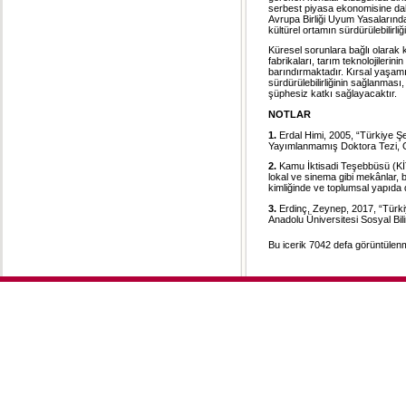
serbest piyasa ekonomisine dahi
Avrupa Birliği Uyum Yasalarınd
kültürel ortamın sürdürülebilirli
Küresel sorunlara bağlı olarak k
fabrikaları, tarım teknolojilerin
barındırmaktadır. Kırsal yaşamın 
sürdürülebilirliğinin sağlanma
şüphesiz katkı sağlayacaktır.
NOTLAR
1.
Erdal Himi, 2005, “Türkiye Ş
Yayımlanmamış Doktora Tezi, 
2.
Kamu İktisadi Teşebbüsü (KİT)
lokal ve sinema gibi mekânlar, 
kimliğinde ve toplumsal yapıda 
3.
Erdinç, Zeynep, 2017, “Türki
Anadolu Üniversitesi Sosyal Bili
Bu icerik 7042 defa görüntülenmi