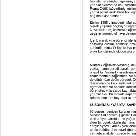
bakışları arasında uygulamaya 
yer alacaklarsa da eski sistemin
Roma Ödülü lağvedilmiş, eğitim
yapısı patlatılarak Paris’teki ö
bağımsızlaştırılmıştır.
Eğitim, 1985 yılına değin Malr
olarak yaşama geçiriliyor, öğren
3 evreli sistem, üniversite eğiti
geçişler sorunlu olmaya devam
İçerik olarak yine öğrenci liderler
sosyoloji, dilbilim, semiotik, an
şehircilik-mimarlık ilişkileri ve
proje konularında olduğu gibi p
Mimarlık eğitiminin yaşadığı devr
yaklaşmanın gereği olarak- gerek
önemli bir “mimarlık araştırma
finansmanının sağlanması ve ar
de günümüze değin sürecek COR
disiplinlerin de katkısıyla yokt
öğrenci lideri ve özellikle kend
öğrenciler, yıllarca bu kaynak
yer alacaktı. Bu makale kapsam
reformunun tüm boyutları ile k
68 SONRASI
“
YAZIYA
”
SAVR
68 sonrası yeniden kurulan mimar
oluşmasını sağlamış gibidir. Par
eski atölye patronlarının yoğun 
diğer bir uçtaki okullarda mimarl
sergileniyordu. Ancak yeni okulla
okulun bütünsel bir tutarlılığını
ve meta analizler görece bir ağ