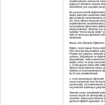
modeli öylesine otonom bir siste
bağımsız birimlerin sisteme ekle
düzenlenen çok sayıdaki yarış
Bu yarışma temelli değerlendirme
atölye patronları tarafından bel
gibi sürelerde tamamlamakta ve 
ise, önce öğrenci dışarıda esk
projelendirerek tamamlamakta jü
yarışmalarda öğrencilere aldıkl
oluşturmaktadır. Sistemin son ay
katıldığı “Roma büyük ödülü” ya
ödül ve dereceye girenlerin yü
olmaktadır.
Beaux-Arts Mimarlık Eğitiminin
Eğitim, resmî olarak Roma ödülü
hem okul dışında projelere çal
Projeler için çalışma, atölyede 
uzantısı, bütünleşme ve değerlen
oluşmaktadır. Kabul (admission
başlar, eskiz ve proje yarışmala
1. sınıfa geçme hakkı elde edili
öğrenci okulu bitirerek mimar ol
katılma ve kredi tamamlama öğre
ila 10 yıla çıkabilmektedir.
1. sınıfı tamamlayan öğrencile
unvan kazanmak hem de bursla 
yardımcılığı, üst kademelerde 
seçmelerine katılmaya çalışırlar
Yetenek sınavı temelindeki kab
sonrası büyük bir demografik g
sistemini, dolayısıyla mimarlık eğ
gerekse eğitimin aşamaları ve 