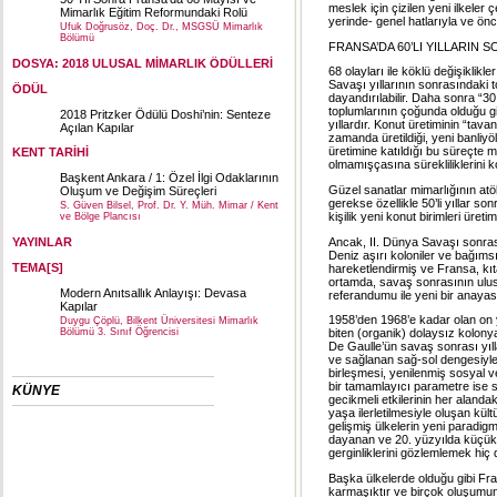
meslek için çizilen yeni ilkeler 
Mimarlık Eğitim Reformundaki Rolü
yerinde- genel hatlarıyla ve önc
Ufuk Doğrusöz, Doç. Dr., MSGSÜ Mimarlık
Bölümü
FRANSA’DA 60’LI YILLARIN
DOSYA: 2018 ULUSAL MİMARLIK ÖDÜLLERİ
68 olayları ile köklü değişiklikl
Savaşı yıllarının sonrasındaki t
ÖDÜL
dayandırılabilir. Daha sonra “30
toplumlarının çoğunda olduğu g
2018 Pritzker Ödülü Doshi’nin: Senteze
yıllardır. Konut üretiminin “tav
Açılan Kapılar
zamanda üretildiği, yeni banliy
üretimine katıldığı bu süreçte 
KENT TARİHİ
olmamışçasına sürekliliklerini 
Başkent Ankara / 1: Özel İlgi Odaklarının
Güzel sanatlar mimarlığının atö
Oluşum ve Değişim Süreçleri
gerekse özellikle 50’li yıllar 
S. Güven Bilsel, Prof. Dr. Y. Müh. Mimar / Kent
kişilik yeni konut birimleri üreti
ve Bölge Plancısı
Ancak, II. Dünya Savaşı sonrası
YAYINLAR
Deniz aşırı koloniler ve bağıms
TEMA[S]
hareketlendirmiş ve Fransa, kıta
ortamda, savaş sonrasının ulus
Modern Anıtsallık Anlayışı: Devasa
referandumu ile yeni bir anayas
Kapılar
1958’den 1968’e kadar olan on y
Duygu Çöplü, Bilkent Üniversitesi Mimarlık
Bölümü 3. Sınıf Öğrencisi
biten (organik) dolaysız kolonya
De Gaulle’ün savaş sonrası yıll
ve sağlanan sağ-sol dengesiyle)
birleşmesi, yenilenmiş sosyal ve
bir tamamlayıcı parametre ise s
KÜNYE
gecikmeli etkilerinin her alandak
yaşa ilerletilmesiyle oluşan kü
gelişmiş ülkelerin yeni paradigm
dayanan ve 20. yüzyılda küçük u
gerginliklerini gözlemlemek hiç d
Başka ülkelerde olduğu gibi Fr
karmaşıktır ve birçok oluşumun 