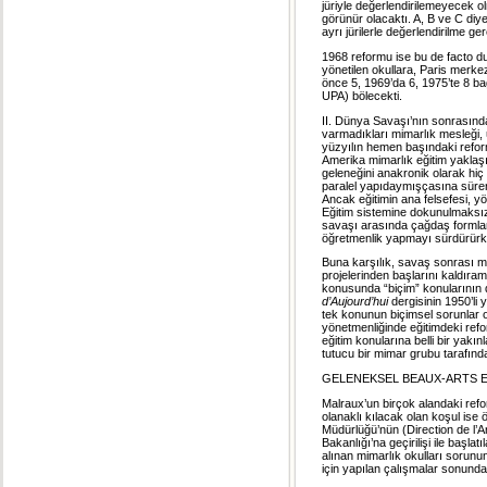
jüriyle değerlendirilemeyecek ol
görünür olacaktı. A, B ve C diye 
ayrı jürilerle değerlendirilme ge
1968 reformu ise bu de facto d
yönetilen okullara, Paris merkez
önce 5, 1969’da 6, 1975’te 8 ba
UPA) bölecekti.
II. Dünya Savaşı’nın sonrasında 
varmadıkları mimarlık mesleği,
yüzyılın hemen başındaki refor
Amerika mimarlık eğitim yaklaş
geleneğini anakronik olarak hiç
paralel yapıdaymışçasına sürer
Ancak eğitimin ana felsefesi, y
Eğitim sistemine dokunulmaksızı
savaşı arasında çağdaş formlara
öğretmenlik yapmayı sürdürürk
Buna karşılık, savaş sonrası mim
projelerinden başlarını kaldır
konusunda “biçim” konularının d
d’Aujourd’hui
dergisinin 1950’li 
tek konunun biçimsel sorunlar 
yönetmenliğinde eğitimdeki refo
eğitim konularına belli bir ya
tutucu bir mimar grubu tarafınd
GELENEKSEL BEAUX-ARTS EĞ
Malraux’un birçok alandaki refo
olanaklı kılacak olan koşul ise 
Müdürlüğü’nün (Direction de l’Ar
Bakanlığı’na geçirilişi ile başlat
alınan mimarlık okulları sorunu
için yapılan çalışmalar sonunda