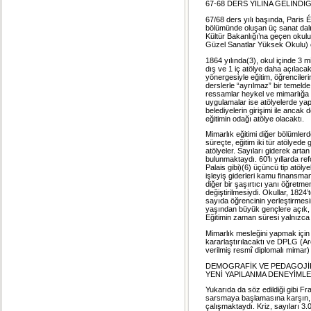
67-68 DERS YILINA GELİND
67/68 ders yılı başında, Paris
bölümünde oluşan üç sanat dalının
Kültür Bakanlığı’na geçen okul
Güzel Sanatlar Yüksek Okulu) 
1864 yılında(3), okul içinde 3 m
dış ve 1 iç atölye daha açılacak
yönergesiyle eğitim, öğrencileri
derslerle “ayrılmaz” bir temelde
ressamlar heykel ve mimarlığa da
uygulamalar ise atölyelerde yap
belediyelerin girişimi ile ancak
eğitimin odağı atölye olacaktı.
Mimarlık eğitimi diğer bölümler
süreçte, eğitim iki tür atölyede
atölyeler. Sayıları giderek artan
bulunmaktaydı. 60’lı yıllarda re
Palais gibi)(6) üçüncü tip atöly
işleyiş giderleri kamu finansma
diğer bir şaşırtıcı yanı öğretm
değiştirilmesiydi. Okullar, 182
sayıda öğrencinin yerleştirmes
yaşından büyük gençlere açık, g
Eğitimin zaman süresi yalnızca 3
Mimarlık mesleğini yapmak için 
kararlaştırılacaktı ve DPLG (A
verilmiş resmî diplomalı mimar) 
DEMOGRAFİK VE PEDAGOJİK
YENİ YAPILANMA DENEYİMLE
Yukarıda da söz edildiği gibi Fra
sarsmaya başlamasına karşın, e
çalışmaktaydı. Kriz, sayıları 3.0