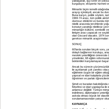
yaklaşarak, işçi sınıfı ve yoksu
kurguluyor, ekspertiz hizmeti v
Mimarlık biçim temelli odağında
arayışı içindeydi, ancak bu du
Buna karşın, politik söylem, ta
1969-74 arası, tüm politik aktörl
olumsuz etkilerini ve bunda mima
nitelik arasında tercihlerde yo
konutun yarattığı niteliksiz çevr
mimarlığın kültürel, sembolik v
iletişim aracı yapacak ve seçil
olan Giscard olacaktı. 1974 son
gerekse mimarlık araştırmaları
SONUÇ
60’larda sorulan birçok soru, ya
dolaylı bağlarının kuruluşu, ara
mesleki yeterliliğinin üniversit
yönelimler, 68 eğitim reformunda
beklentileri karşılamayan başar
Ancak bu sürecin çözümsüzlükleri
ile açıklamak çok yanıltıcı ol
eğitiminin özgün bir eğitim old
yapısal ve idari kalıplarla çöz
öğretmen ve parlak öğrencilerin
Şimdi ve buradan bakıldığında so
felsefesi ve idari yapılaşma il
anlamsız değildir. Türkiye mimar
indirilmesi, diplomaların yeterli
askıda olması büyük bir olası
sorulamamasından yatıyor olsa 
KAYNAKÇA