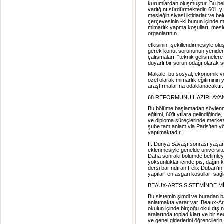
kurumlardan oluşmuştur. Bu belir
varlığını sürdürmektedir. 60’lı 
mesleğin siyasi iktidarlar ve be
çerçevesinin -ki bunun içinde 
mimarlık yapma koşulları, mesl
organlarının
etkisinin- şekillendirmesiyle o
gerek konut sorununun yeniden b
çalışmaları, “teknik gelişmeler
duyarlı bir sorun odağı olarak 
Makale, bu sosyal, ekonomik ve
özel olarak mimarlık eğitiminin
araştırmalarına odaklanacaktır.
68 REFORMUNU HAZIRLAYA
Bu bölüme başlamadan söylenme
eğitimi, 60’lı yıllara gelindiği
ve diploma süreçlerinde merkezd
şube tam anlamıyla Paris’ten yö
yapılmaktadır.
II. Dünya Savaşı sonrası yaşan
eklenmesiyle genelde üniversite
Daha sonraki bölümde betimleyec
yoksunluklar içinde pis, dağını
dersi barındıran Félix Duban’ın
yapıları en asgari koşulları sağ
BEAUX-ARTS SİSTEMİNDE Mİ
Bu sistemin şimdi ve buradan b
anlatmakta yarar var. Beaux-Art
okulun içinde birçoğu okul dışı
aralarında topladıkları ve bir se
ve genel giderlerini öğrencilerin