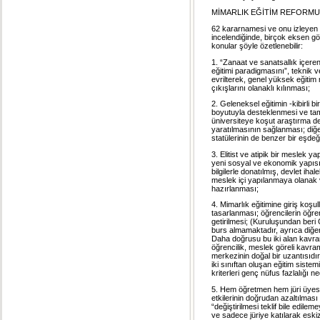
MİMARLIK EĞİTİM REFORMU
62 kararnamesi ve onu izleyen v
incelendiğinde, birçok eksen gö
konular şöyle özetlenebilir:
1. “Zanaat ve sanatsallık içeren
eğitimi paradigmasını”, teknik v
evrilterek, genel yüksek eğitim
çıkışlarını olanaklı kılınması;
2. Geleneksel eğitimin -kibirli b
boyutuyla desteklenmesi ve ta
üniversiteye koşut araştırma d
yaratılmasının sağlanması; diğ
statülerinin de benzer bir eşdeğ
3. Elitist ve atipik bir meslek
yeni sosyal ve ekonomik yapısı
bilgilerle donatılmış, devlet iha
meslek içi yapılanmaya olanak 
hazırlanması;
4. Mimarlık eğitimine giriş koş
tasarlanması; öğrencilerin öğr
getirilmesi; (Kuruluşundan beri
burs almamaktadır, ayrıca diğe
Daha doğrusu bu iki alan kavram
öğrencilik, meslek göreli kavra
merkezinin doğal bir uzantısıdır
iki sınıftan oluşan eğitim siste
kriterleri genç nüfus fazlalığı
5. Hem öğretmen hem jüri üyesi
etkilerinin doğrudan azaltılması
“değiştirilmesi teklif bile edile
ve sadece jüriye katılarak eskiz