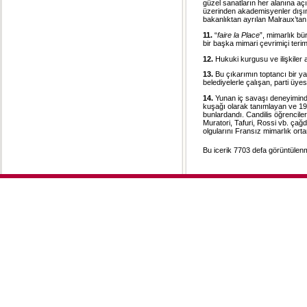
güzel sanatların her alanına a
üzerinden akademisyenler dışınd
bakanlıktan ayrılan Malraux’tan
11.
“
faire la Place
”, mimarlık bü
bir başka mimari çevrimiçi terim
12.
Hukuki kurgusu ve ilişkiler 
13.
Bu çıkarımın toptancı bir y
belediyelerle çalışan, parti üyesi,
14.
Yunan iç savaşı deneyiminde
kuşağı olarak tanımlayan ve 1
bunlardandı. Candilis öğrenciler
Muratori, Tafuri, Rossi vb. çağda
olgularını Fransız mimarlık ort
Bu icerik 7703 defa görüntülenmi