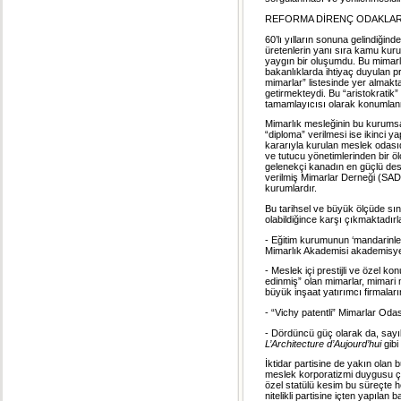
REFORMA DİRENÇ ODAKLAR
60’lı yılların sonuna gelindiğin
üretenlerin yanı sıra kamu kuru
yaygın bir oluşumdu. Bu mimarla
bakanlıklarda ihtiyaç duyulan pro
mimarlar” listesinde yer almakt
getirmekteydi. Bu “aristokratik”
tamamlayıcısı olarak konumlan
Mimarlık mesleğinin bu kurumsal 
“diploma” verilmesi ise ikinci y
kararıyla kurulan meslek odasıdı
ve tutucu yönetimlerinden bir ö
gelenekçi kanadın en güçlü dest
verilmiş Mimarlar Derneği (SA
kurumlardır.
Bu tarihsel ve büyük ölçüde sı
olabildiğince karşı çıkmaktadırl
- Eğitim kurumunun ‘mandarinler
Mimarlık Akademisi akademisyenl
- Meslek içi prestijli ve özel ko
edinmiş” olan mimarlar, mimari 
büyük inşaat yatırımcı firmaları
- “Vichy patentli” Mimarlar Oda
- Dördüncü güç olarak da, sayı
L’Architecture d’Aujourd’hui
gibi
İktidar partisine de yakın olan 
meslek korporatizmi duygusu çıkar
özel statülü kesim bu süreçte 
nitelikli partisine içten yapıl