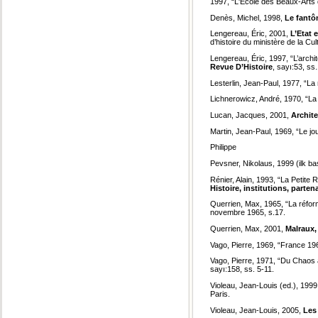
1997, “L'École des Beaux-Arts 
Denès, Michel, 1998,
Le fanto
Lengereau, Éric, 2001,
L
’Etat 
d’histoire du ministère de la Cul
Lengereau, Éric, 1997, “L’arch
Revue D’Histoire
, sayı:53, ss
Lesterlin, Jean-Paul, 1977, “La
Lichnerowicz, André, 1970, “La 
Lucan, Jacques, 2001,
Archite
Martin, Jean-Paul, 1969, “Le jou
Philippe
Pevsner, Nikolaus, 1999 (ilk b
Rénier, Alain, 1993, “La Petite
Histoire, institutions, parten
Querrien, Max, 1965, “La réfor
novembre 1965, s.17.
Querrien, Max, 2001,
Malraux,
Vago, Pierre, 1969, “France 19
Vago, Pierre, 1971, “Du Chaos a
sayı:158, ss. 5-11.
Violeau, Jean-Louis (ed.), 199
Paris.
Violeau, Jean-Louis, 2005,
Les 