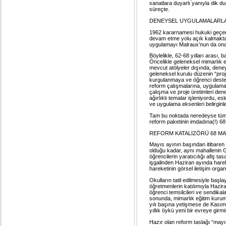
sanatlara duyarlı yanıyla dik d
süreçte.
DENEYSEL UYGULAMALARLA 
1962 kararnamesi hukuki geçerli
devam etme yolu açık kalmaktay
uygulamayı Malraux’nun da ona
Böylelikle, 62-68 yılları arası, b
Öncelikle geleneksel mimarlık e
mevcut atölyeler dışında, deney
geleneksel kurulu düzenin “proj
kurgulanmaya ve öğrenci desteğ
reform çalışmalarına, uygulama d
çalışma ve proje üretimleri dene
ağırlıklı temalar işleniyordu, 
ve uygulama eksenleri belirginl
Tam bu noktada neredeyse tüm a
reform paketinin imdadına(!) 68 h
REFORM KATALİZÖRÜ 68 MAY
Mayıs ayının başından itibaren 
olduğu kadar, aynı mahallenin Güz
öğrencilerin yaratıcılığı afiş tas
işgalinden Haziran ayında hare
hareketinin görsel iletişim organı
Okulların tatil edilmesiyle baş
öğretmenlerin katılımıyla Hazi
öğrenci temsilcileri ve sendikal
sonunda, mimarlık eğitim kurumlar
yılı başına yetişmese de Kasım 
yıllık öykü yeni bir evreye girmi
Hazır olan reform taslağı “mayıs