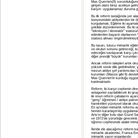
Max Querrien(8) sorumluluğund
girişim olan) biraz aceleye gel
karşın- uygulanamaz duruma ge
Bu ilk reform taslağında yer ala
bünyesindeki atölyelerden bir ö
kurgulamak; Eğitime iki aşamalı 
şekilde düzenlememek. Bu iki aş
“teknisyen / desinatör” statüs
edenlerden başarılı olanlarını
statüsü alması öngörülmekteydi
Bu tasarı, tutucu mimarlık eğiti
ve okulun sonunu getireceği, bu
edeceğini savlayarak karşı çıkı
diğer prestijli “büyük” kurumlar
Ancak reform talepleri artık okul
yüksek sesle dile getirilmekte; 
mezun atölye şef yardımcıları t
kurumları (Masse gibi 9) deste
Max Querrien’in kurduğu eşgüd
katılmaktadır.
Reform, iki karşıt cephenin dire
antagonist sayılabilecek iki gru
ile onun reform çabalarını açara
“genç” öğretmen / atölye patron 
hareketleri yüzeysel olarak oku
En azından mimarlık reformu aç
hemen kararlaştırılıp uygulama
Arts’ın diğer kolu olan Güzel Sa
ve 1972’de yürürlüğe girecektir
öğrenci cephesinde atalet mimarl
İleride ele alacağımız reform ka
mimarlık akademisi, Fransa Ensti
mimarlık yayın organlarıdır.