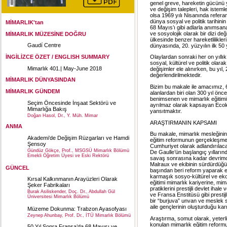
genel greve, hareketin gücünü yi
ve değişim talepleri, hak istemle
olsa 1969 yılı Nisanında refer
dünya sosyal ve politik tarihini
MİMARLIK'tan
68 Mayıs’ı gibi adlarla anımsan
ve sosyolojik olarak bir dizi değ
MİMARLIK MÜZESİNE DOĞRU
ülkesinde benzer hareketlilikler
Gaudí Centre
dünyasında, 20. yüzyılın ilk 50 y
İNGİLİZCE ÖZET / ENGLISH SUMMARY
Olaylardan sonraki her on yıllık
sosyal, kültürel ve politik olar
Mimarlık 401.| May-June 2018
değişimler ele alınırken, bu yıl
değerlendirilmektedir.
MİMARLIK DÜNYASINDAN
Bizim bu makale ile amacımız, 68
MİMARLIK GÜNDEM
alanlardan biri olan 300 yıl ön
benimsenen ve mimarlık eğitimini
Seçim Öncesinde İnşaat Sektörü ve
ayrılmaz olarak kapsayan Ecole 
Mimarlığa Bakış
yansıtmaktır.
Doğan Hasol, Dr., Y. Müh. Mimar
ARAŞTIRMANIN KAPSAMI
ANMA
Bu makale, mimarlık mesleğinin 
Akademi’de Değişim Rüzgarları ve Hamdi
eğitim reformunun gerçekleşme
Şensoy
Cumhuriyet olarak adlandırılac
Gündüz Gökçe, Prof., MSGSÜ Mimarlık Bölümü
De Gaulle’ün başlangıç yıllarında
Emekli Öğretim Üyesi ve Eski Rektörü
savaş sonrasına kadar devrimci
Malraux ve ekibinin sürdürdüğü
GÜNCEL
başından beri reform yaparak el
karmaşık sosyo-kültürel ve eko
Kırsal Kalkınmanın Arayüzleri Olarak
eğitimi mimarlık kariyerine, mi
Şeker Fabrikaları
pratiklerini prestijli devlet ih
Burak Asiliskender, Doç. Dr., Abdullah Gül
ve Fransa Enstitüsü gibi prestijl
Üniversitesi Mimarlık Bölümü
bir “burjuva” unvan ve meslek s
aile gençlerinin oluşturduğu kar
Müzeme Dokunma: Trabzon Ayasofyası
Zeynep Ahunbay, Prof. Dr., İTÜ Mimarlık Bölümü
Araştırma, somut olarak, yeter
konulan mimarlık eğitim reformu
50 Yıl Sonra Fransa’da 68 Mayısı ve