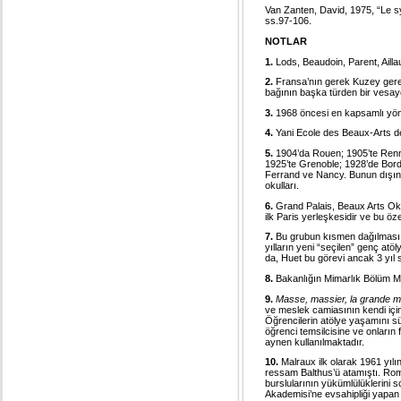
Van Zanten, David, 1975, “Le 
ss.97-106.
NOTLAR
1.
Lods, Beaudoin, Parent, Ailla
2.
Fransa’nın gerek Kuzey gere
bağının başka türden bir vesa
3.
1968 öncesi en kapsamlı yöne
4.
Yani Ecole des Beaux-Arts de
5.
1904’da Rouen; 1905’te Rennes
1925’te Grenoble; 1928’de Bord
Ferrand ve Nancy. Bunun dışınd
okulları.
6.
Grand Palais, Beaux Arts Okul
ilk Paris yerleşkesidir ve bu özel
7.
Bu grubun kısmen dağılması 19
yılların yeni “seçilen” genç atö
da, Huet bu görevi ancak 3 yıl s
8.
Bakanlığın Mimarlık Bölüm Mü
9.
Masse, massier, la grande
ve meslek camiasının kendi içind
Öğrencilerin atölye yaşamını sür
öğrenci temsilcisine ve onların
aynen kullanılmaktadır.
10.
Malraux ilk olarak 1961 yılı
ressam Balthus’ü atamıştı. Ro
burslularının yükümlülüklerini
Akademisi’ne evsahipliği yapan 