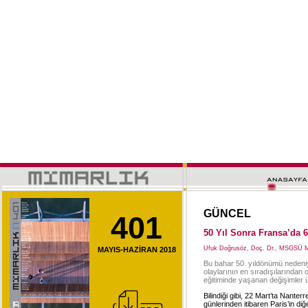
GÜNCEL
401
50 Yıl Sonra Fransa’da 
Ufuk Doğrusöz, Doç. Dr., MSGSÜ M
MAYIS-HAZİRAN 2018
Bu bahar 50. yıldönümü nedeniyl
olaylarının en sıradışılarından 
eğitiminde yaşanan değişimler ü
Bilindiği gibi, 22 Mart’ta Nanter
günlerinden itibaren Paris’in di