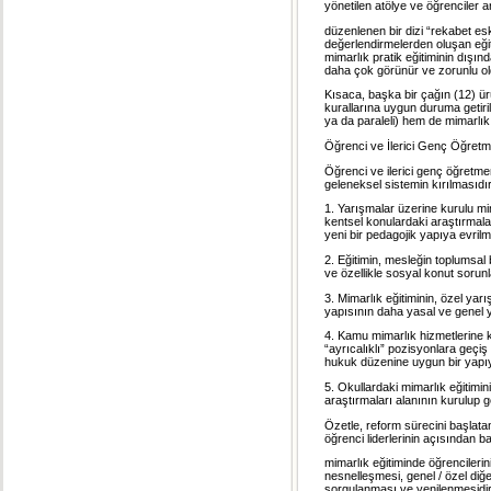
yönetilen atölye ve öğrenciler 
düzenlenen bir dizi “rekabet esk
değerlendirmelerden oluşan eğitim
mimarlık pratik eğitiminin dışında 
daha çok görünür ve zorunlu oldu
Kısaca, başka bir çağın (12) ür
kurallarına uygun duruma getiril
ya da paraleli) hem de mimarlık
Öğrenci ve İlerici Genç Öğretm
Öğrenci ve ilerici genç öğretmen 
geleneksel sistemin kırılmasıdır
1. Yarışmalar üzerine kurulu mim
kentsel konulardaki araştırmalar 
yeni bir pedagojik yapıya evrilm
2. Eğitimin, mesleğin toplumsal
ve özellikle sosyal konut sorunl
3. Mimarlık eğitiminin, özel ya
yapısının daha yasal ve genel y
4. Kamu mimarlık hizmetlerine 
“ayrıcalıklı” pozisyonlara geçiş
hukuk düzenine uygun bir yapı
5. Okullardaki mimarlık eğitimini
araştırmaları alanının kurulup ge
Özetle, reform sürecini başlata
öğrenci liderlerinin açısından ba
mimarlık eğitiminde öğrencilerin
nesnelleşmesi, genel / özel diğe
sorgulanması ve yenilenmesidir