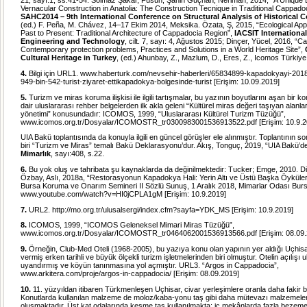
21, sayı:1, ss.41-54. Solmaz Şakar, Füsun; Şahin Güçhan, Neriman, 2014, “A Unique
Vernacular Construction in Anatolia: The Construction Tecnique in Traditional Cappad
SAHC2014 – 9th International Conference on Structural Analysis of Historical 
(ed.) F. Peña, M. Chávez, 14–17 Ekim 2014, Meksika. Özata, Ş, 2015, “Ecological Ap
Past to Present: Traditional Architecture of Cappadocia Region”,
IACSIT International
Engineering and Technology
, cilt. 7, sayı: 4, Ağustos 2015; Dinçer, Yücel, 2016, “
Contemporary protection problems, Practices and Solutions in a World Heritage Site”,
Cultural Heritage in Turkey
, (ed.) Ahunbay, Z., Mazlum, D., Eres, Z., Icomos Türkiye
4.
Bilgi için URL1.
www.haberturk.com/nevsehir-haberleri/65834899-kapadokyayi-2018
949-bin-542-turist-ziyaret-ettikapadokya-bolgesinde-turist
[Erişim: 10.09.2019]
5.
Turizm ve miras koruma ilişkisi ile ilgili tartışmalar, bu yazının boyutlarını aşan bir 
dair uluslararası rehber belgelerden ilk akla geleni “Kültürel miras değeri taşıyan alanla
yönetimi” konusundadır: ICOMOS, 1999, “Uluslararası Kültürel Turizm Tüzüğü”,
www.icomos.org.tr/Dosyalar/ICOMOSTR_tr0300983001536913522.pdf
[Erişim: 10.9.
UIA Bakü toplantısında da konuyla ilgili en güncel görüşler ele alınmıştır. Toplantının s
biri “Turizm ve Miras” temalı Bakü Deklarasyonu’dur. Akış, Tonguç, 2019, “UIA Bakü’de
Mimarlık
, sayı:408, s.22.
6.
Bu yok oluş ve tahribata şu kaynaklarda da değinilmektedir: Tucker; Emge, 2010. Di
Özbay, Aslı, 2018a, “Restorasyonun Kapadokya Hali: Yerin Altı ve Üstü Başka Öyküler 
Bursa Koruma ve Onarım Semineri II Sözlü Sunuş, 1 Aralık 2018, Mimarlar Odası Bur
www.youtube.com/watch?v=HI0jCPLA1gM
[Erişim: 10.9.2019]
7.
URL2.
http://mo.org.tr/ulusalsergi/index.cfm?sayfa=YDK_MS
[Erişim: 10.9.2019]
8.
ICOMOS, 1999, “ICOMOS Geleneksel Mimari Miras Tüzüğü”,
www.icomos.org.tr/Dosyalar/ICOMOSTR_tr0464062001536913566.pdf
[Erişim: 08.09
9.
Örneğin, Club-Med Oteli (1968-2005), bu yazıya konu olan yapının yer aldığı Uçhis
vermiş erken tarihli ve büyük ölçekli turizm işletmelerinden biri olmuştur. Otelin açılışı ul
uyandırmış ve köyün tanınmasına yol açmıştır. URL3. “Argos in Cappadocia”,
www.arkitera.com/proje/argos-in-cappadocia/
[Erişim: 08.09.2019]
10.
11. yüzyıldan itibaren Türkmenleşen Uçhisar, civar yerleşimlere oranla daha fakir b
Konutlarda kullanılan malzeme de moloz/kaba-yonu taş gibi daha mütevazı malzemele
oluşmaktadır. Üst kat odalarında kesme taş kullanılmakta; iç mekânlarda fazla bezem