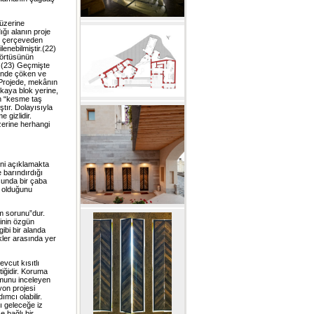
 üzerine
ğı alanın proje
bir çerçeveden
enebilmiştir.(22)
t örtüsünün
r.(23) Geçmişte
çinde çöken ve
. Projede, mekânın
 kaya blok yerine,
an “kesme taş
ştır. Dolayısıyla
 gizlidir.
üzerine herhangi
ğini açıklamakta
 barındırdığı
sunda bir çaba
r olduğunu
ım sorunu”dur.
rinin özgün
ibi bir alanda
kler arasında yer
evcut kısıtlı
tiğidir. Koruma
umunu inceleyen
yon projesi
mcı olabilir.
ı geleceğe iz
 bağlı bir