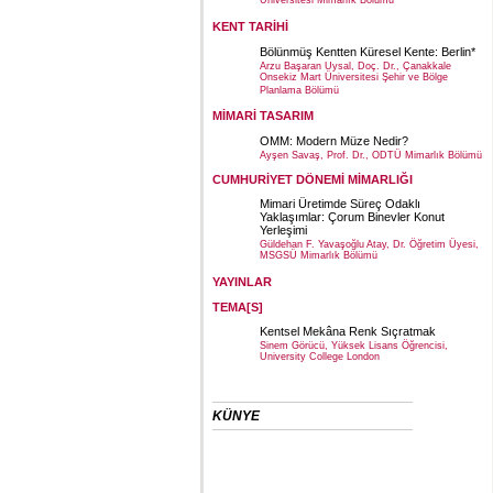
Üniversitesi Mimarlık Bölümü
KENT TARİHİ
Bölünmüş Kentten Küresel Kente: Berlin*
Arzu Başaran Uysal, Doç. Dr., Çanakkale
Onsekiz Mart Üniversitesi Şehir ve Bölge
Planlama Bölümü
MİMARİ TASARIM
OMM: Modern Müze Nedir?
Ayşen Savaş, Prof. Dr., ODTÜ Mimarlık Bölümü
CUMHURİYET DÖNEMİ MİMARLIĞI
Mimari Üretimde Süreç Odaklı
Yaklaşımlar: Çorum Binevler Konut
Yerleşimi
Güldehan F. Yavaşoğlu Atay, Dr. Öğretim Üyesi,
MSGSÜ Mimarlık Bölümü
YAYINLAR
TEMA[S]
Kentsel Mekâna Renk Sıçratmak
Sinem Görücü, Yüksek Lisans Öğrencisi,
University College London
KÜNYE