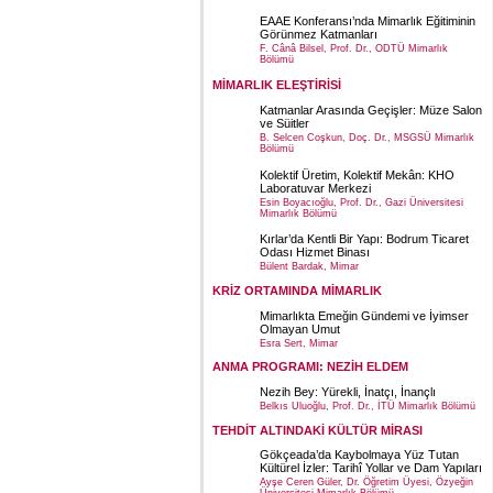
EAAE Konferansı’nda Mimarlık Eğitiminin
Görünmez Katmanları
F. Cânâ Bilsel, Prof. Dr., ODTÜ Mimarlık
Bölümü
MİMARLIK ELEŞTİRİSİ
Katmanlar Arasında Geçişler: Müze Salon
ve Süitler
B. Selcen Coşkun, Doç. Dr., MSGSÜ Mimarlık
Bölümü
Kolektif Üretim, Kolektif Mekân: KHO
Laboratuvar Merkezi
Esin Boyacıoğlu, Prof. Dr., Gazi Üniversitesi
Mimarlık Bölümü
Kırlar’da Kentli Bir Yapı: Bodrum Ticaret
Odası Hizmet Binası
Bülent Bardak, Mimar
KRİZ ORTAMINDA MİMARLIK
Mimarlıkta Emeğin Gündemi ve İyimser
Olmayan Umut
Esra Sert, Mimar
ANMA PROGRAMI: NEZİH ELDEM
Nezih Bey: Yürekli, İnatçı, İnançlı
Belkıs Uluoğlu, Prof. Dr., İTÜ Mimarlık Bölümü
TEHDİT ALTINDAKİ KÜLTÜR MİRASI
Gökçeada’da Kaybolmaya Yüz Tutan
Kültürel İzler: Tarihî Yollar ve Dam Yapıları
Ayşe Ceren Güler, Dr. Öğretim Üyesi, Özyeğin