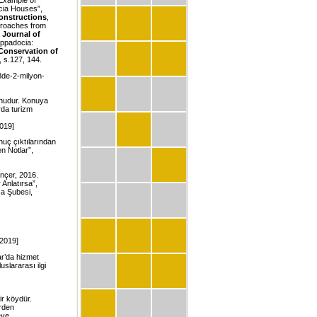
 Example of
ocia Houses”,
Constructions
,
proaches from
 Journal of
Cappadocia:
Conservation of
, s.127, 144.
de-2-milyon-
konudur. Konuya
rda turizm
2019]
onuç çıktılarından
n Notlar”,
nçer, 2016.
Anlatırsa”,
sa Şubesi,
.2019]
ar’da hizmet
uslararası ilgi
ir köydür.
rden
eye