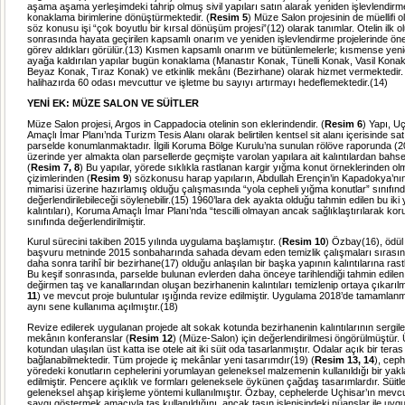
aşama aşama yerleşimdeki tahrip olmuş sivil yapıları satın alarak yeniden işlevlendirme
konaklama birimlerine dönüştürmektedir. (
Resim 5
) Müze Salon projesinin de müellifi o
söz konusu işi “çok boyutlu bir kırsal dönüşüm projesi”(12) olarak tanımlar. Otelin ilk 
sonrasında hayata geçirilen kapsamlı onarım ve yeniden işlevlendirme projelerinde önem
görev aldıkları görülür.(13) Kısmen kapsamlı onarım ve bütünlemelerle; kısmense yen
ayağa kaldırılan yapılar bugün konaklama (Manastır Konak, Tünelli Konak, Vasil Kona
Beyaz Konak, Tıraz Konak) ve etkinlik mekânı (Bezirhane) olarak hizmet vermektedir. 
halihazırda 60 odası mevcuttur ve işletme bu sayıyı artırmayı hedeflemektedir.(14)
YENİ EK: MÜZE SALON VE SÜİTLER
Müze Salon projesi, Argos in Cappadocia otelinin son eklerindendir. (
Resim 6
) Yapı, U
Amaçlı İmar Planı’nda Turizm Tesis Alanı olarak belirtilen kentsel sit alanı içerisinde satı
parselde konumlanmaktadır. İlgili Koruma Bölge Kurulu’na sunulan rölöve raporunda (2
üzerinde yer almakta olan parsellerde geçmişte varolan yapılara ait kalıntılardan bahse
(
Resim 7, 8
) Bu yapılar, yörede sıklıkla rastlanan kargir yığma konut örneklerinden olm
çizimlerinden (
Resim 9
) sözkonusu harap yapıların, Abdullah Erençin’in Kapadokya’nın
mimarisi üzerine hazırlamış olduğu çalışmasında “yola cepheli yığma konutlar” sınıfın
değerlendirilebileceği söylenebilir.(15) 1960’lara dek ayakta olduğu tahmin edilen bu iki
kalıntıları), Koruma Amaçlı İmar Planı’nda “tescilli olmayan ancak sağlıklaştırılarak ko
sınıfında değerlendirilmiştir.
Kurul sürecini takiben 2015 yılında uygulama başlamıştır. (
Resim 10
) Özbay(16), ödül 
başvuru metninde 2015 sonbaharında sahada devam eden temizlik çalışmaları sırasın
daha sonra tarihî bir bezirhane(17) olduğu anlaşılan bir başka yapının kalıntılarına rastl
Bu keşif sonrasında, parselde bulunan evlerden daha önceye tarihlendiği tahmin edil
değirmen taş ve kanallarından oluşan bezirhanenin kalıntıları temizlenip ortaya çıkarılm
11
) ve mevcut proje buluntular ışığında revize edilmiştir. Uygulama 2018’de tamamla
aynı sene kullanıma açılmıştır.(18)
Revize edilerek uygulanan projede alt sokak kotunda bezirhanenin kalıntılarının sergi
mekânın konferanslar (
Resim 12
) (Müze-Salon) için değerlendirilmesi öngörülmüştür.
kotundan ulaşılan üst katta ise otele ait iki süit oda tasarlanmıştır. Odalar açık bir teras i
bağlanabilmektedir. Tüm projede iç mekânlar yeni tasarımdır(19) (
Resim 13, 14
), ceph
yöredeki konutların cephelerini yorumlayan geleneksel malzemenin kullanıldığı bir yakl
edilmiştir. Pencere açıklık ve formları geleneksele öykünen çağdaş tasarımlardır. Süitle
geleneksel ahşap kirişleme yöntemi kullanılmıştır. Özbay, cephelerde Uçhisar’ın mev
saygı göstermek amacıyla taş kullanıldığını, ancak taşın işlenişindeki nüanslar ile u