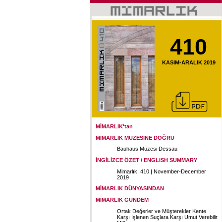
410
KASIM-ARALIK 2019
MİMARLIK'tan
MİMARLIK MÜZESİNE DOĞRU
Bauhaus Müzesi Dessau
İNGİLİZCE ÖZET / ENGLISH SUMMARY
Mimarlık. 410 | November-December
2019
MİMARLIK DÜNYASINDAN
MİMARLIK GÜNDEM
Ortak Değerler ve Müşterekler Kente
Karşı İşlenen Suçlara Karşı Umut Verebilir