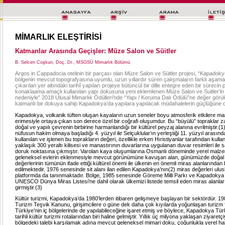
MİMARLIK ELEŞTİRİSİ
Katmanlar Arasında Geçişler: Müze Salon ve Süitler
B. Selcen Coşkun, Doç. Dr., MSGSÜ Mimarlık Bölümü
Argos in Cappadocia otelinin bir parçası olan Müze Salon ve Süitler projesi, “Kapadok
bölgenin mevcut topografyasına uyumlu, uzun yıllardır süren çalışmaların farklı aşama
çıkarılan yer altındaki tarihî yapıları projeye bütüncül bir dille entegre eden bir sürecin
konaklaama amaçlı kullanılan yapı dokusuna yeni eklemlenen Müze Salon ve Suitler’in
nedeniyle” 2018 Ulusal Mimarlık Ödülleri’nde “Yapı / Koruma Dalı Ödülü”ne değer görül
katmanlı bir dokuya sahip Kapadokya’da yapılara yapılacak müdahalelerin güçlüğüne d
Kapadokya, volkanik tüften oluşan kayaların uzun seneler boyu atmosferik etkilere ma
erimesiyle ortaya çıkan son derece özel bir coğrafi oluşumdur. Bu “büyülü” topraklar z
doğal ve yapılı çevrenin birbirine harmanlandığı bir kültürel peyzaj alanına evrilmiştir.(1
nüfusun hakim olmaya başladığı 4. yüzyıl ile Selçuklular’ın yerleştiği 11. yüzyıl arasın
kullanılan ve işlenen bu toprakların değeri, özellikle erken Hıristiyanlar tarafından kulla
yaklaşık 300 yeraltı kilisesi ve manastırının duvarlarına uygulanan duvar resimleri ile 
doruk noktasına çıkmıştır. Varolan kaya oluşumlarına Osmanlı döneminde yerel malzem
geleneksel evlerin eklenmesiyle mevcut görünümüne kavuşan alan, günümüzde doğal v
değerlerinin tümünün ifade ettiği kültürel önemi ile ülkenin en önemli miras alanlarından 
edilmektedir. 1976 senesinde sit alanı ilan edilen Kapadokya’nın(2) miras değerleri ulus
platformda da tanınmaktadır. Bölge, 1985 senesinde Göreme Milli Parkı ve Kapadokya b
UNESCO Dünya Miras Listesi’ne dahil olarak ülkemizi listede temsil eden miras alanlar
girmiştir.(3)
Kültür turizmi, Kapadokya’da 1980’lerden itibaren gelişmeye başlayan bir sektördür. 1
Turizm Teşvik Kanunu, girişimcilere o güne dek daha çok kıyılarda yoğunlaşan turizm fa
Türkiye’nin iç bölgelerinde de yapılabileceğine işaret etmiş ve böylece, Kapadokya Tür
tarihli kültür turizmi rotalarından biri haline gelmiştir. Yıllık üç milyona yaklaşan ziyaretç
bölgedeki talebi karşılamak adına mevcut geleneksel mimari doku, çoğunlukla yerel ha