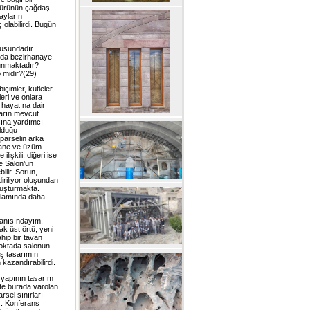
k ürünün çağdaş
ayların
 olabilirdi. Bugün
nusundadır.
nda bezirhanaye
 sunmaktadır?
 midir?(29)
çimler, kütleler,
leri ve onlara
 hayatına dair
ların mevcut
sına yardımcı
olduğu
parselin arka
ahane ve üzüm
lişkili, diğeri ise
ze Salon’un
ilir. Sorun,
iriliyor oluşundan
luşturmakta.
 anlamında daha
anısındayım.
k üst örtü, yeni
hip bir tavan
noktada salonun
ş tasarımın
 kazandırabilirdi.
n yapının tasarım
şte burada varolan
rsel sınırları
z. Konferans