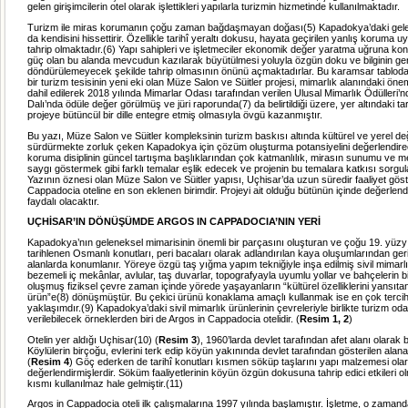
gelen girişimcilerin otel olarak işlettikleri yapılarla turizmin hizmetinde kullanılmaktadır.
Turizm ile miras korumanın çoğu zaman bağdaşmayan doğası(5) Kapadokya’daki gele
da kendisini hissettirir. Özellikle tarihî yeraltı dokusu, hayata geçirilen yanlış koruma u
tahrip olmaktadır.(6) Yapı sahipleri ve işletmeciler ekonomik değer yaratma uğruna ko
güç olan bu alanda mevcudun kazılarak büyütülmesi yoluyla özgün doku ve bilginin ger
döndürülemeyecek şekilde tahrip olmasının önünü açmaktadırlar. Bu karamsar tablod
bir turizm tesisinin yeni eki olan Müze Salon ve Süitler projesi, mimarlık alanındaki önem
dahil edilerek 2018 yılında Mimarlar Odası tarafından verilen Ulusal Mimarlık Ödülleri’
Dalı’nda ödüle değer görülmüş ve jüri raporunda(7) da belirtildiği üzere, yer altındaki tar
projeye bütüncül bir dille entegre etmiş olmasıyla övgü kazanmıştır.
Bu yazı, Müze Salon ve Süitler kompleksinin turizm baskısı altında kültürel ve yerel değ
sürdürmekte zorluk çeken Kapadokya için çözüm oluşturma potansiyelini değerlendirec
koruma disiplinin güncel tartışma başlıklarından çok katmanlılık, mirasın sunumu ve me
saygı göstermek gibi farklı temalar eşlik edecek ve projenin bu temalara katkısı sorgul
Yazının öznesi olan Müze Salon ve Süitler yapısı, Uçhisar’da uzun süredir faaliyet gös
Cappadocia oteline en son eklenen birimdir. Projeyi ait olduğu bütünün içinde değerle
faydalı olacaktır.
UÇHİSAR’IN DÖNÜŞÜMDE ARGOS IN CAPPADOCIA’NIN YERİ
Kapadokya’nın geleneksel mimarisinin önemli bir parçasını oluşturan ve çoğu 19. yüzy
tarihlenen Osmanlı konutları, peri bacaları olarak adlandırılan kaya oluşumlarından ge
alanlarda konumlanır. Yöreye özgü taş yığma yapım tekniğiyle inşa edilmiş sivil mimarlı
bezemeli iç mekânlar, avlular, taş duvarlar, topografyayla uyumlu yollar ve bahçelerin bir
oluşmuş fiziksel çevre zaman içinde yörede yaşayanların “kültürel özelliklerini yansıtan
ürün”e(8) dönüşmüştür. Bu çekici ürünü konaklama amaçlı kullanmak ise en çok tercih
yaklaşımdır.(9) Kapadokya’daki sivil mimarlık ürünlerinin çevreleriyle birlikte turizm 
verilebilecek örneklerden biri de Argos in Cappadocia otelidir. (
Resim 1, 2
)
Otelin yer aldığı Uçhisar(10) (
Resim 3
), 1960’larda devlet tarafından afet alanı olarak be
Köylülerin birçoğu, evlerini terk edip köyün yakınında devlet tarafından gösterilen alana
(
Resim 4
) Göç ederken de tarihî konutları kısmen söküp taşlarını yapı malzemesi ola
değerlendirmişlerdir. Söküm faaliyetlerinin köyün özgün dokusuna tahrip edici etkileri ol
kısmı kullanılmaz hale gelmiştir.(11)
Argos in Cappadocia oteli ilk çalışmalarına 1997 yılında başlamıştır. İşletme, o zaman