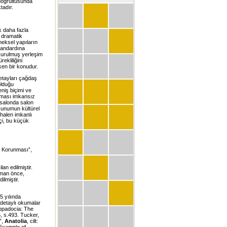
 doğrultusunda
tadır.
ek daha fazla
a dramatik
neksel yapıların
standardına
 kurulmuş yerleşim
ekliliğini
ken bir konudur.
etayları çağdaş
olduğu
niş biçimi ve
lması imkansız
-salonda salon
 sunumun kültürel
halen imkanlı
çi, bu küçük
ir Korunması”,
an edilmiştir.
aman önce,
ilmiştir.
5 yılında
ha detaylı okumalar
appadocia: The
:5, s.493. Tucker,
”,
Anatolia
, cilt: