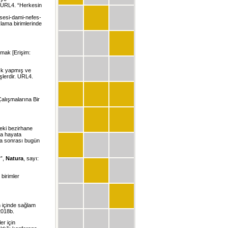
. URL4. “Herkesin
-sesi-dami-nefes-
lama birimlerinde
atmak
[Erişim:
lık yapmış ve
lerdir. URL4.
alışmalarına Bir
deki bezirhane
da hayata
ma sonrası bugün
r”,
Natura
, sayı:
 birimler
 içinde sağlam
 2018b.
er için