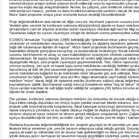
rekonstrüksiyon projesi üretme yolunun tercih edileceği veya bu egzersizden çıkaca
tasarıma engel olacağı anlaşılmamalıdır. Aksine, bu çalışma, yeni üretilecek mimari det
referanslarının hatasız, yerinde ve daha incelikli kurulmasında yardımcı olacak bir araç
Müze Salon projesinin ortaya çıkan ürününde bunun eksikliği hissedilmektedir.
Proje değerlendirilirken akla takılan bir diğer soru ise, bezirhane yapısının sunumu ko
Yeniden işlev vererek bir konferans salonuna dönüştürülmüş alanda ve fuaye mekânı
ait kalıntıların cam bir döşeme ardından teşhiri ziyaretçiye mekânla ilgili nasıl bir bilgi
Tasarlanan haliyle bu sunum ziyaretçiye zengin bir deneyim sunma potansiyeline sahip
ICOMOS Vernaküler Tüzüğü’nde (1999) belirtildiği gibi “geleneksel miras yalnız somut bi
strüktürler ve mekânlardan oluşmaz, bunların kullanılış ve algılanış biçimlerini, gelenek
bağlı elle tutulamayan ilişkileri de kapsar”. Müze-Salon projesinde bezirhanenin geçmiş
bulunabilen detaylar günışığına kavuşmuş ve dondurularak bırakılmıştır. Ancak kalıntı
sunumu, bezirhanenin ne amaç ve nasıl kullanıldığının ziyaretçinin zihninde canlanma
olamamaktadır. Bir başka deyişle, bezirhanenin bir üretim işliği olarak geçmişte sahip 
alçakgönüllü hikaye, yeni projede ziyaretçiye geçememektedir. Yine, rölöve raporunda 
sınırına oyulmuş, yarı açık ve kapalı kaya oyma mekânlarda varolduğu belirtilen şır
havuzlarına ait izler de yeni tasarımda işlenmemiş, yorumlanmamıştır. Biri otel odaları ile i
servis mekânlarıyla bağlantılı bu iki mekândaki minör hikayeler göz ardı edilmiştir. Mü
sunumunun bu haliyle, “gösterişli” ama asıl fikri, bilgiyi aktarmakta zayıf kaldığı söyleneb
mekânın “müze” olarak değil, bir toplanma mekânı (konferans salonu) olarak değerlend
kaynaklanıyor olabilir. Bezirhanenin varlığı mevcut komplekste adeta “hoş bir dekor” o
Oysa varolan kalıntıları ile salt işliğin teşhir edildiği bir sergileme,(30) bizlere koruma
öğretici bir örnek olabilirdi.
Öte yandan, konferans salonuna dönüşen mekânın üst örtüsünün de sorunlu olduğu k
Kaya kitlesi olduğu düşünülen üst örtüyü özgün şekilde onarmak elbette imkansız. Anca
projede çelik konstrüksiyonla kurgulanmış, fakat kaburgalı tonoz(muş) görünümüne sa
olarak karşımıza çıkmakta ve bu haliyle oldukça muğlak bir ifadeye dönüşmekte. Bu 
tavanını oluşturan tonoz örtünün ne derece gerekli olduğunu sorgulamak lazım. Çağda
açıkça okunabileceği bir üst örtü, bu kültür varlığı “yer”e olumlu yeni bir değer / katman
Planlama boyutunda değerlendirildiğinde ise, projenin geçmişte bu iki parselde yer ala
ilkelerini tekrar etmekten çok, yeni bir tasarım anlayışına sahip olduğu görülür. Geçmi
yapıya ait kalan az miktardaki izin de okunur hale getirilmediğini ve daha çok mevcut pa
içinde dokuya aykırı durmayan bir tasarımın hayata geçirildiğini söylemek yanlış olma