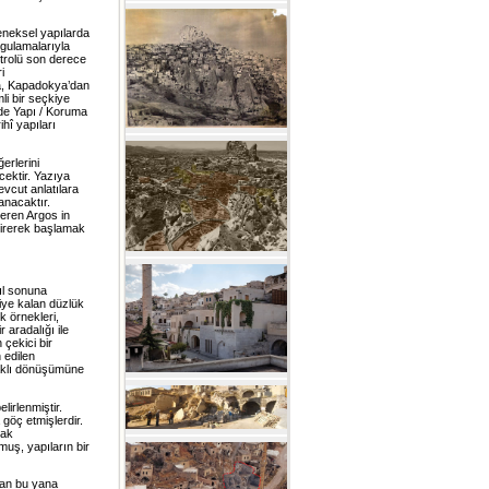
neksel yapılarda
ygulamalarıyla
ntrolü son derece
i
a, Kapadokya’dan
li bir seçkiye
nde Yapı / Koruma
ihî yapıları
erlerini
ektir. Yazıya
vcut anlatılara
anacaktır.
teren Argos in
ndirerek başlamak
ıl sonuna
riye kalan düzlük
k örnekleri,
 aradalığı ile
 çekici bir
 edilen
odaklı dönüşümüne
lirlenmiştir.
 göç etmişlerdir.
rak
muş, yapıların bir
dan bu yana