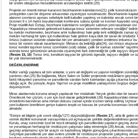
bir üretim olduğunun hissedilmesinin arzulandığını belirtir.(20)
Projenin en önemli mimari kararının bezirhanenin kalıntılarının(21) çelik konstrüksiyon
yerleştirilen cam bir döşeme arkasından ziyaretçiye sunulmasıdır. Bezirhanenin kapladı
alanının sınırlarını aşması sebebiyle belli kabuller yapılmış ve kalıntılar ancak sınırlı 
(kısmen 9 x 14 metre boyutlarındaki konferans salonu içinde ve kısmen fuayede) sergil
Proje müellifi Aslı Özbay, bezirhane kalıntılarını sergileyen salonun yeni tasarlanan üs
“Kapadokya mimarisinin geleneksel kaburga-tonoz sistemine referans verdiğini” belirti
bu mekân muhtemelen, bezirhane artık kullanılmaz hale gelip terk edildiğinde zaman i
mekânı herhangi bir işlev için kullanılmaz hale getiren kaya blok bir tavan ile örtülüdür
örtüsü (salonun üstünde odalardan biri yer almaktadır) yeniden üretilmesi imkansız bu
tonoz bir sistem olarak tasarlanmıştır. Mimarın da belirttiği gibi(24), üst örtüyü oluştur
tonoz kendini taşırken tonoz üzerindeki (süit) odalar, çelik bir karkas sistemle” taşıtılmı
aslında tonoz görüntünün arkasında ziyaretçinin fark edemediği bir çelik taşıyıcı döşeme
(
Resim 15, 16
) Tonoz örtü, kendisini taşıyan bir görüntü ögesidir, taşıyıcı değildir ve 
bir yük binmemektedir.
DEĞERLENDİRME
Kültür varlığı yapılara ait tüm anlatılar, o yere ait değişimi ve yapının kimliğinin süreklili
yardımcı olur.(25) Bu bağlamda, Müze Salon ve Süitler projesinde mekânların geçmişte
farklı hikayeleri yansıtma ve parsellerde varolan farklı katmanları açığa çıkarma konu
olduğu açık. Bu yönüyle, Argos Yapı’nın ve proje müellifinin yaklaşımının övgüye değe
düşünüyorum.
Miras alanlarında koruma amaçlı yapılacak her müdahale “birçok girdisi olan bir tasar
Önerilecek her çözüm, o yer için özel olarak geliştirilmelidir.(26) Kapadokya’daki mima
örneklerini barındıran ama mimari dokusu zaman içinde kısmen tahrip edilmiş Uçhisar g
yeni kullanım önerilirken geriye kalanın tespiti ve hassas bir yorumla korunması önceli
almalıdır.
“Eskiye ait bilginin çok sınırlı olduğu”(27) düşünüldüğünde (
Resim 17
), akla ilk gelen m
verinin titizlikle korunarak varsayımlara yol açmayacak şekilde değerlendirilmesi gerek
Kurulu, onay sürecinde özel bir tescil olmadığı için parsellerdeki yapıların geçmiş dur
ve yorumlayan herhangi bir restitüsyon çalışması talep etmemiştir.(28) Ancak, restitüs
geçmişi anlamamız için bir araçtır ve kaybolmuş bilginin günışığına çıkarılmasında yardı
Geçmişte parsellerde yer alan evlere yönelik bir restitüsyon projesinin çalışılmış olmas
bırakma anlamında olumlu bir çaba olabilirdi. Buradan, son üründe mutlaka bu egzersize