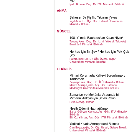
Mi?
İpek Akpınar, Doç. Dr. İTÜ Mimarlık Bölümü
ANMA
Şaheser Bir Kişilik: Yıldırım Yavuz
Yiğit Acar, Dr. Öğr. Gör., Bilkent Üniversitesi
Mimarlık Bölümü
GÜNCEL
100. Yılında Bauhaus’tan Kalan Niyet*
Tonguç Akış, Doç. Dr., İzmir Yüksek Teknoloji
Enstitüsü Mimarlık Bölümü
Herkes için Bir Şey / Herkes için Pek Çok
Şey
Fatma İpek Ek, Dr. Öğr. Üyesi, Yaşar
Üniversitesi Mimarlık Bölümü
ETKİNLİK
Mimari Korumada Kaliteyi Sorgulamak /
Tartışmak
Zeynep Eres, Doç. Dr., İTÜ Mimarlık Bölümü
Merve Arslan Çinko, Arş. Gör., İstanbul
Medeniyet Üniversitesi Mimarlık Bölümü
Zamanlar ve Mekânlar Arasında bir
Mimarlık Anlayışıyla Şevki Pekin
Pelin Derviş, Mimar
Nezih Eldem’i Hatırla(t)mak
Bahar Gökçen Kumsar, Arş. Gör., İTÜ Mimarlık
Bölümü
Elif Öz Yılmaz, Arş. Gör., İTÜ Mimarlık Bölümü
Yedinci Kıtada Antroposen’i Bulmak
Can Boyacıoğlu, Dr. Öğr. Üyesi, Gebze Teknik
Üniversitesi Mimarlık Bölümü