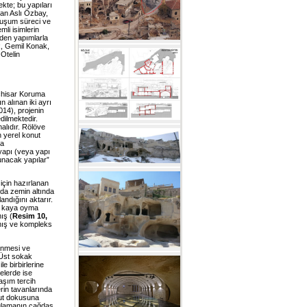
kte; bu yapıları
lan Aslı Özbay,
oluşum süreci ve
li isimlerin
iden yapımlarla
k, Gemil Konak,
Otelin
çhisar Koruma
n alınan iki ayrı
014), projenin
dilmektedir.
alıdır. Rölöve
 yerel konut
da
 yapı (veya yapı
runacak yapılar”
için hazırlanan
da zemin altında
andığını aktarır.
en kaya oyma
ış (
Resim 10,
nmış ve kompleks
lenmesi ve
 Üst sokak
le birbirlerine
elerde ise
aşım tercih
rin tavanlarında
cut dokusuna
ygulamanın çağdaş