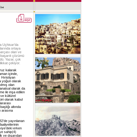
ya Uçhisar’da
larında ortaya
 parçası olan ve
 başarılı çözümü
dü. Yazar, çok
ikkat çekiyor.
ruz kalarak
aman içinde,
) Hıristiyan
da yoğun olarak
nılmış olan
sanatsal olarak da
e ile inşa edilen
e kültürel
biri olarak kabul
lararası
aşlığı altında
ı arasına
982’de yayınlanan
aliyetlerinin
kiye’deki erken
iye sahip(4)
lk ve dışarıdan