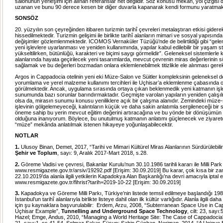
salonunun yerleşimi için alınan referanslar net değildir. Söz konusu mekân, yol çizgisi
uzanan ve bunu 90 derece kesen bir diğer duvarla kapanarak kendi formunu yaratmak
SONSÖZ
20. yüzyılın son çeyreğinden itibaren turizmin tarihî çevreleri metalaştıran etkisi gider
hissedilmektedir. Turizmin gelişimi ile birlikte tarihî alanların mimari ve sosyal yapısınd
değişimler gözlemlenmektedir. ICOMOS Vernaküler Tüzüğü’nde de belirtildiği gibi “gele
yeni işlevlere uyarlanması ve yeniden kullanımında, yapılar kabul edilebilir bir yaşam 
yükseltilirken, bütünlüğü, karakteri ve biçimi saygı görmelidir”. Geleneksel sistemlerle
alanlarında hayata geçirilecek yeni tasarımlarda, mevcut çevrenin miras değerlerinin sür
sağlamak ve bu değerleri bozmadan onlara eklemlenebilmek titizlikle ele alınması gere
Argos in Cappadocia otelinin yeni eki Müze-Salon ve Süitler kompleksinin geleneksel d
yorumlama ve yerel malzeme kullanımı tercihleri ile Uçhisar’a eklemlenme çabasında 
görülmektedir. Ancak, uygulama sırasında ortaya çıkan beklenmedik yeni katmanın işle
sunumunda bazı sorunlar barındırmaktadır. Geçmişte varolan yapıların yeniden çalışı
olsa da, mirasın sunumu konusu yeniliklere açık bir çalışma alanıdır. Zemindeki müze
işlevinin gölgelemeyeceği, kalıntıların küçük ve daha sakin anlatımla sergileneceği bir
öneme sahip bu yerin mevcut eğitim değerini artıracağına ve bu yönde bir dönüşümün 
olduğuna inanıyorum. Böylece, bu unutulmuş katmanın anlatımı güçlenecek ve ziyaret
“müze” mekânda anlatılmak istenen hikayeye yoğunlaşabilecektir.
NOTLAR
1.
Ulusoy Binan, Demet, 2017, “Tarihi ve Mimari Kültürel Miras Alanlarının Sürdürülebil
Şehir ve Toplum
, sayı: 9, Aralık 2017-Mart 2018, s.28.
2.
Göreme Vadisi ve çevresi, Bakanlar Kurulu’nun 30.10.1986 tarihli kararı ile Milli Park il
www.resmigazete.gov.tr/arsiv/19292.pdf [Erişim: 30.09.2019] Bu karar, çok kısa bir z
22.10.2019’da alanla ilgili yetkilerin Kapadokya Alan Başkanlığı’na devri amacıyla iptal ed
www.resmigazete.gov.tr/fihrist?tarih=2019-10-22
[Erişim: 30.09.2019]
3.
Kapadokya ve Göreme Milli Parkı, Türkiye’nin listede temsil edilmeye başlandığı 198
İstanbul’un tarihî alanlarıyla birlikte listeye dahil olan ilk kültür varlığıdır. Alanla ilgili da
için şu kaynaklara başvurulabilir: Erdem, Arzu, 2008, “Subterranean Space Use in C
Uçhisar Example”,
Tunnelling and Underground Space Technology
, cilt: 23, sayı
Hazel; Emge, Andus, 2010, “Managing a World Heritage Site: The Case of Cappadocia