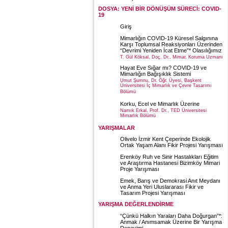
DOSYA: YENİ BİR DÖNÜŞÜM SÜRECİ: COVID-
19
Giriş
Mimarlığın COVID-19 Küresel Salgınına
Karşı Toplumsal Reaksiyonları Üzerinden
“Devrimi Yeniden İcat Etme”* Olasılığımız
T. Gül Köksal, Doç. Dr., Mimar, Koruma Uzmanı
Hayat Eve Sığar mı? COVID-19 ve
Mimarlığın Bağışıklık Sistemi
Umut Şumnu, Dr. Öğr. Üyesi, Başkent
Üniversitesi İç Mimarlık ve Çevre Tasarımı
Bölümü
Korku, Ecel ve Mimarlık Üzerine
Namık Erkal, Prof. Dr., TED Üniversitesi
Mimarlık Bölümü
YARIŞMALAR
Olivelo İzmir Kent Çeperinde Ekolojik
Ortak Yaşam Alanı Fikir Projesi Yarışması
Erenköy Ruh ve Sinir Hastalıkları Eğitim
ve Araştırma Hastanesi Bizimköy Mimari
Proje Yarışması
Emek, Barış ve Demokrasi Anıt Meydanı
ve Anma Yeri Uluslararası Fikir ve
Tasarım Projesi Yarışması
YARIŞMA DEĞERLENDİRME
“Çünkü Halkın Yaraları Daha Doğurgan”*:
Anmak / Anımsamak Üzerine Bir Yarışma