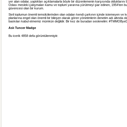
yer alan odalar, yaptıkları açıklamalarla böyle bir düzenlemenin karşısında olduklarını be
Odası mesleki çalışmaları kamu ve toplum yararına yürütmeyi şiar edinen, 1954’ten b
güvencesi olan bir kurum.
Sivil toplumun önemli temsilcilerinden olan odaları kendi çarkının içinde istemeyen ve k
planlarına engel olan önemli bir bileşen olarak gören yönetimlerin denetim adı altında o
baskıları kabul etmemiz müm
kün değildir. Bir kez de buradan seslenelim: #TMMOBy
Aslı Tuncer Madge
Bu icerik 4858 defa görüntülenmiştir.