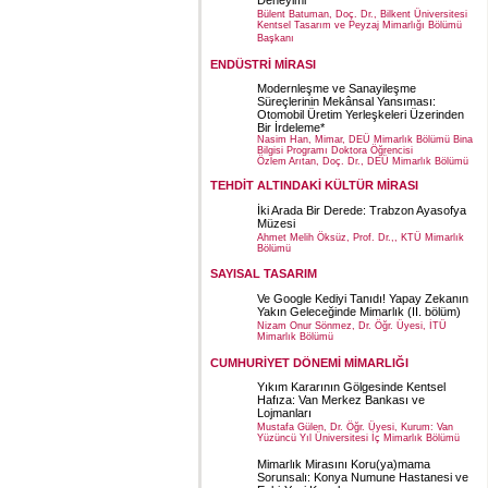
Deneyimi
Bülent Batuman, Doç. Dr., Bilkent Üniversitesi
Kentsel Tasarım ve Peyzaj Mimarlığı Bölümü
Başkanı
ENDÜSTRİ MİRASI
Modernleşme ve Sanayileşme
Süreçlerinin Mekânsal Yansıması:
Otomobil Üretim Yerleşkeleri Üzerinden
Bir İrdeleme*
Nasim Han, Mimar, DEÜ Mimarlık Bölümü Bina
Bilgisi Programı Doktora Öğrencisi
Özlem Arıtan, Doç. Dr., DEÜ Mimarlık Bölümü
TEHDİT ALTINDAKİ KÜLTÜR MİRASI
İki Arada Bir Derede: Trabzon Ayasofya
Müzesi
Ahmet Melih Öksüz, Prof. Dr.,, KTÜ Mimarlık
Bölümü
SAYISAL TASARIM
Ve Google Kediyi Tanıdı! Yapay Zekanın
Yakın Geleceğinde Mimarlık (II. bölüm)
Nizam Onur Sönmez, Dr. Öğr. Üyesi, İTÜ
Mimarlık Bölümü
CUMHURİYET DÖNEMİ MİMARLIĞI
Yıkım Kararının Gölgesinde Kentsel
Hafıza: Van Merkez Bankası ve
Lojmanları
Mustafa Gülen, Dr. Öğr. Üyesi, Kurum: Van
Yüzüncü Yıl Üniversitesi İç Mimarlık Bölümü
Mimarlık Mirasını Koru(ya)mama
Sorunsalı: Konya Numune Hastanesi ve