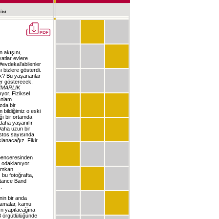
 akışını,
atlar evlere
#evdekal’abilenler
 bizlere gösterdi.
cak? Bu yaşananlar
er gösterecek.
İMARLIK
yor. Fiziksel
anlam
zda bir
bildiğimiz o eski
ğı bir ortamda
daha yaşanılır
Daha uzun bir
stos sayısında
lanacağız. Fikir
 penceresinden
a odaklanıyor.
 imkan
 bu fotoğrafta,
stance Band
.
in bir anda
lamalar, kamu
ın yapılacağına
B örgütlülüğünde