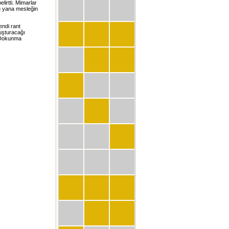
lirtti. Mimarlar
u yana mesleğin
endi rant
luşturacağı
eDokunma