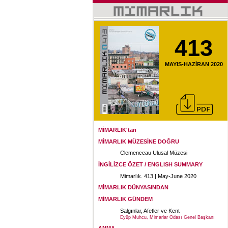
413
MAYIS-HAZİRAN 2020
MİMARLIK'tan
MİMARLIK MÜZESİNE DOĞRU
Clemenceau Ulusal Müzesi
İNGİLİZCE ÖZET / ENGLISH SUMMARY
Mimarlık. 413 | May-June 2020
MİMARLIK DÜNYASINDAN
MİMARLIK GÜNDEM
Salgınlar, Afetler ve Kent
Eyüp Muhcu, Mimarlar Odası Genel Başkanı