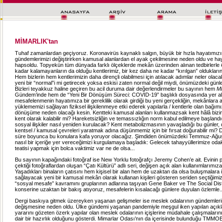
MİMARLIK'tan
Tuhaf zamanlardan geçiyoruz. Koronavirüs kaynaklı salgın, büyük bir hızla hayatımızın
gündemlerimizi değiştirirken kamusal alanlardan el ayak çekilmesine neden oldu ve hay
hapsoldu. Topyekün tüm dünyada farklı ölçeklerde mekân üzerinden alınan tedbirlerle 
kadar kalamayanların da olduğu kentlerimiz, bir kez daha ne kadar “kırılgan” olduklarını
Hem bizlerin hem kentlerimizin daha dirençli olabilmesi için atılacak adımlar neler ola
yeni bir “normal”i mi getirecek yoksa eskisi zaten normal değil miydi, önümüzdeki günl
Bizleri teyakkuz haline geçiren bu acil duruma dair değerlendirmeler bu sayının hem
M
Gündem’inde hem de “Yeni Bir Dönüşüm Süreci: COVID-19” başlıklı dosyasında yer alı
mesafelenmenin hayatımıza bir gereklilik olarak girdiği bu yeni gerçekliğin, mekânlara 
yüklememizi sağlayan fiziksel ilişkilenmeye etki ederek yapılarla / kentlerle olan bağımı
dönüşüme neden olacağı kesin. Kentteki kamusal alanları kullanmazsak kent hâlâ bizim 
kent olarak kalabilir mi? Hareketsizliğin ve temassızlığın norm kabul edilmeye başlandı
sosyal ilişkiler nasıl yeniden kurulacak? Kent metabolizmasının yavaşladığı bu günler, 
kentsel / kamusal çevreleri yaratmak adına düşünmemiz için bir fırsat doğurabilir mi? 
süre boyunca bu konulara kafa yoruyor olacağız. Şimdiden önümüzdeki Temmuz-Ağu
nasıl bir içeriğe yer vereceğimizi kurgulamaya başladık: Gelecek tahayyüllerimize odak
teatisi yapmak için bolca vaktimiz var ne de olsa...
Bu sayının kapağındaki fotoğraf ise New Yorklu fotoğrafçı Jeremy Cohen’e ait. Evinin
çektiği fotoğraflardan oluşan “Çatı Kültürü” adlı seri, değişen açık alan kullanımlarımız
Yaşadıkları binaların çatısını hem kişisel bir alan hem de uzaktan da olsa buluşmalara
sağlayacak yeni bir kamusal mekân olarak kullanan kişileri gösteren seriden seçtiğimiz
“sosyal mesafe” kavramını gruplarının adlarına taşıyan Gene Baker ve The Social Di
konserine uzaktan bir bakış atıyoruz, mesafelerin kısalacağı günlere duyulan özlemle..
Dergi baskıya gitmek üzereyken yaşanan gelişmeler ise meslek odalarının gündemlerin
değişmesine neden oldu. Ülke gündemi yaşanan pandemiyle meşgul iken yapılan açık
yararını gözeten özerk yapılar olan meslek odalarının içişlerine müdahale çalışmaların
dair bir hazırlık olduğunu gösterdi. Mimarlar Odası’nın da içerisinde bulunduğu TMMO