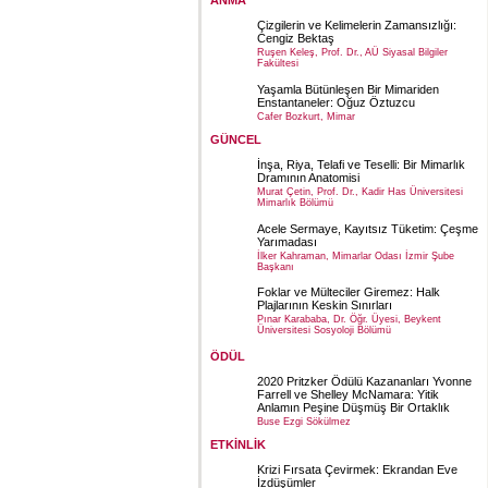
ANMA
Çizgilerin ve Kelimelerin Zamansızlığı:
Cengiz Bektaş
Ruşen Keleş, Prof. Dr., AÜ Siyasal Bilgiler
Fakültesi
Yaşamla Bütünleşen Bir Mimariden
Enstantaneler: Oğuz Öztuzcu
Cafer Bozkurt, Mimar
GÜNCEL
İnşa, Riya, Telafi ve Teselli: Bir Mimarlık
Dramının Anatomisi
Murat Çetin, Prof. Dr., Kadir Has Üniversitesi
Mimarlık Bölümü
Acele Sermaye, Kayıtsız Tüketim: Çeşme
Yarımadası
İlker Kahraman, Mimarlar Odası İzmir Şube
Başkanı
Foklar ve Mülteciler Giremez: Halk
Plajlarının Keskin Sınırları
Pınar Karababa, Dr. Öğr. Üyesi, Beykent
Üniversitesi Sosyoloji Bölümü
ÖDÜL
2020 Pritzker Ödülü Kazananları Yvonne
Farrell ve Shelley McNamara: Yitik
Anlamın Peşine Düşmüş Bir Ortaklık
Buse Ezgi Sökülmez
ETKİNLİK
Krizi Fırsata Çevirmek: Ekrandan Eve
İzdüşümler