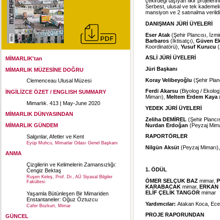
çekirdeği taşıyan fikir projeler
Serbest, ulusal ve tek kademeli
mansiyon ve 2 satınalma verildi
DANIŞMAN JÜRİ ÜYELERİ
Eser Atak
(Şehir Plancısı, İzmi
Barbaros
(İktisatçı),
Güven E
Koordinatörü),
Yusuf Kurucu
(
ASLİ JÜRİ ÜYELERİ
MİMARLIK'tan
Jüri Başkanı
MİMARLIK MÜZESİNE DOĞRU
Koray Velibeyoğlu
(Şehir Plan
Clemenceau Ulusal Müzesi
Ferdi Akarsu
(Biyolog / Ekolog
İNGİLİZCE ÖZET / ENGLISH SUMMARY
Mimarı),
Meltem Erdem Kaya
Mimarlık. 413 | May-June 2020
YEDEK JÜRİ ÜYELERİ
MİMARLIK DÜNYASINDAN
Zeliha DEMİREL
(Şehir Plancıs
Nurdan Erdoğan
(Peyzaj Mima
MİMARLIK GÜNDEM
RAPORTÖRLER
Salgınlar, Afetler ve Kent
Eyüp Muhcu, Mimarlar Odası Genel Başkanı
Nilgün Aksüt
(Peyzaj Mimarı),
ANMA
Çizgilerin ve Kelimelerin Zamansızlığı:
1. ÖDÜL
Cengiz Bektaş
Ruşen Keleş, Prof. Dr., AÜ Siyasal Bilgiler
ÖMER SELÇUK BAZ
mimar,
P
Fakültesi
KARABACAK
mimar,
ERKAN
ELİF ÇELİK TANGÖR
mimar
Yaşamla Bütünleşen Bir Mimariden
Enstantaneler: Oğuz Öztuzcu
Yardımcılar:
Atakan Koca, Ec
Cafer Bozkurt, Mimar
PROJE RAPORUNDAN
GÜNCEL