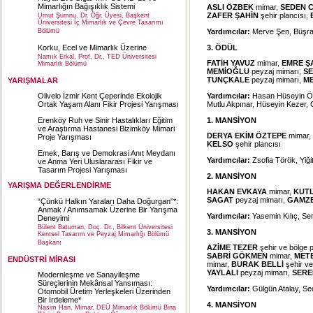
Mimarlığın Bağışıklık Sistemi
ASLI ÖZBEK
mimar,
SEDEN 
ZAFER ŞAHİN
şehir plancısı,
Umut Şumnu, Dr. Öğr. Üyesi, Başkent
Üniversitesi İç Mimarlık ve Çevre Tasarımı
Yardımcılar:
Merve Şen, Büşra 
Bölümü
3. ÖDÜL
Korku, Ecel ve Mimarlık Üzerine
Namık Erkal, Prof. Dr., TED Üniversitesi
FATİH YAVUZ
mimar,
EMRE Ş
Mimarlık Bölümü
MEMİOĞLU
peyzaj mimarı,
SE
TUNÇKALE
peyzaj mimarı,
M
YARIŞMALAR
Yardımcılar:
Hasan Hüseyin Öz
Olivelo İzmir Kent Çeperinde Ekolojik
Mutlu Akpınar, Hüseyin Kezer,
Ortak Yaşam Alanı Fikir Projesi Yarışması
1. MANSİYON
Erenköy Ruh ve Sinir Hastalıkları Eğitim
ve Araştırma Hastanesi Bizimköy Mimari
DERYA EKİM ÖZTEPE
mimar,
Proje Yarışması
KELSO
şehir plancısı
Emek, Barış ve Demokrasi Anıt Meydanı
Yardımcılar:
Zsofia Török, Yiğ
ve Anma Yeri Uluslararası Fikir ve
Tasarım Projesi Yarışması
2. MANSİYON
YARIŞMA DEĞERLENDİRME
HAKAN EVKAYA
mimar,
KUTL
SAGAT
peyzaj mimarı,
GAMZ
“Çünkü Halkın Yaraları Daha Doğurgan”*:
Anmak / Anımsamak Üzerine Bir Yarışma
Yardımcılar:
Yasemin Kılıç, Se
Deneyimi
Bülent Batuman, Doç. Dr., Bilkent Üniversitesi
3. MANSİYON
Kentsel Tasarım ve Peyzaj Mimarlığı Bölümü
Başkanı
AZİME TEZER
şehir ve bölge 
SABRİ GÖKMEN
mimar,
MET
ENDÜSTRİ MİRASI
mimar,
BURAK BELLİ
şehir ve
YAYLALI
peyzaj mimarı,
SERE
Modernleşme ve Sanayileşme
Süreçlerinin Mekânsal Yansıması:
Yardımcılar:
Gülgün Atalay, Se
Otomobil Üretim Yerleşkeleri Üzerinden
Bir İrdeleme*
4. MANSİYON
Nasim Han, Mimar, DEÜ Mimarlık Bölümü Bina