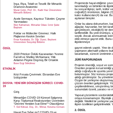
Projemizde hayal ettiğimiz çevre,
İnşa, Riya, Telafi ve Teselli: Bir Mimarlık
tanımladığı ve birbirileri ile il
Dramının Anatomisi
bu sosyal ilişkiyi, tarih, kült
Murat Çetin, Prof. Dr., Kadir Has Üniversitesi
coğrafi(2) örüntünün, bilginin (
Mimarlık Bölümü
kalıcı kullanıcıları(4) da var. B
aşılanan bireyler.
Acele Sermaye, Kayıtsız Tüketim: Çeşme
Yarımadası
Onlar bu alana dokunurken, karşıl
İlker Kahraman, Mimarlar Odası İzmir Şube
ağaçlar, hayvanlar, her biri tar
Başkanı
gerçekleyen, ekolojik(6) bir de
tariflenebilir. Bu yedi örüntüy
Foklar ve Mülteciler Giremez: Halk
seçtik. Ancak anımsatmak isteriz
Plajlarının Keskin Sınırları
elde etmeye gayret ettik. Bunu 
Pınar Karababa, Dr. Öğr. Üyesi, Beykent
ilişkilenmeye
Üniversitesi Sosyoloji Bölümü
gayret ederek yaptık. Yine de dil
ÖDÜL
yapmanın alternatif yollarını bul
tasarlamak, sürecin üretiminin a
2020 Pritzker Ödülü Kazananları Yvonne
Farrell ve Shelley McNamara: Yitik
JÜRİ RAPORUNDAN
Anlamın Peşine Düşmüş Bir Ortaklık
Buse Ezgi Sökülmez
Projenin önerdiği, soyut ve somu
Önerilen projenin kırsal kimliği
ETKİNLİK
aldığı coğrafya ile uyumlu yere
bulunmuştur. Söz konusu projeni
Krizi Fırsata Çevirmek: Ekrandan Eve
aldığı görülmüştür. Su yöneti
İzdüşümler
Özgün bir yerleşme oluşturmayı 
DOSYA: YENİ BİR DÖNÜŞÜM SÜRECİ: COVID-
çözüm önerileri geliştirmişti
19
çeşitlendirilmesi, sıkıştırılmıs
sunumdaki özenli, yaratıcı ve mü
Giriş
Yapısal çözümlerin sürdürüle
Mimarlığın COVID-19 Küresel Salgınına
ortaya konamamıştır. Biyolojik ç
Karşı Toplumsal Reaksiyonları Üzerinden
değildir. Nitelikli bir yerleşme
“Devrimi Yeniden İcat Etme”* Olasılığımız
ilişkin özellikleri geliştirilmeli
T. Gül Köksal, Doç. Dr., Mimar, Koruma Uzmanı
2. ÖDÜL
Hayat Eve Sığar mı? COVID-19 ve