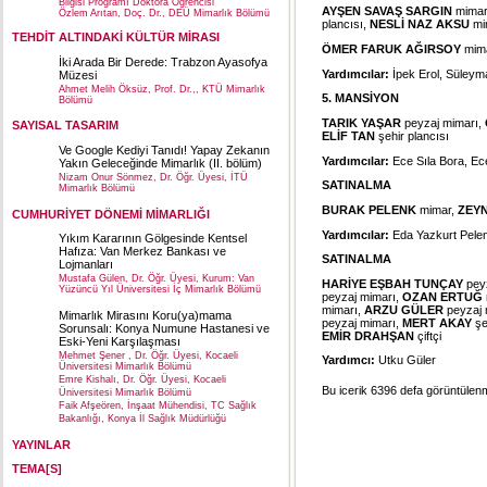
Bilgisi Programı Doktora Öğrencisi
AYŞEN SAVAŞ SARGIN
mima
Özlem Arıtan, Doç. Dr., DEÜ Mimarlık Bölümü
plancısı,
NESLİ NAZ AKSU
mi
TEHDİT ALTINDAKİ KÜLTÜR MİRASI
ÖMER FARUK AĞIRSOY
mim
İki Arada Bir Derede: Trabzon Ayasofya
Yardımcılar:
İpek Erol, Süleym
Müzesi
Ahmet Melih Öksüz, Prof. Dr.,, KTÜ Mimarlık
5. MANSİYON
Bölümü
TARIK YAŞAR
peyzaj mimarı,
SAYISAL TASARIM
ELİF TAN
şehir plancısı
Ve Google Kediyi Tanıdı! Yapay Zekanın
Yardımcılar:
Ece Sıla Bora, Ec
Yakın Geleceğinde Mimarlık (II. bölüm)
Nizam Onur Sönmez, Dr. Öğr. Üyesi, İTÜ
SATINALMA
Mimarlık Bölümü
BURAK PELENK
mimar,
ZEYN
CUMHURİYET DÖNEMİ MİMARLIĞI
Yardımcılar:
Eda Yazkurt Pelen
Yıkım Kararının Gölgesinde Kentsel
Hafıza: Van Merkez Bankası ve
SATINALMA
Lojmanları
Mustafa Gülen, Dr. Öğr. Üyesi, Kurum: Van
HARİYE EŞBAH TUNÇAY
pey
Yüzüncü Yıl Üniversitesi İç Mimarlık Bölümü
peyzaj mimarı,
OZAN ERTUĞ
mimarı,
ARZU GÜLER
peyzaj 
Mimarlık Mirasını Koru(ya)mama
peyzaj mimarı,
MERT AKAY
şe
Sorunsalı: Konya Numune Hastanesi ve
EMİR DRAHŞAN
çiftçi
Eski-Yeni Karşılaşması
Mehmet Şener , Dr. Öğr. Üyesi, Kocaeli
Yardımcı:
Utku Güler
Üniversitesi Mimarlık Bölümü
Emre Kishalı, Dr. Öğr. Üyesi, Kocaeli
Bu icerik 6396 defa görüntülenmi
Üniversitesi Mimarlık Bölümü
Faik Afşeören, İnşaat Mühendisi, TC Sağlık
Bakanlığı, Konya İl Sağlık Müdürlüğü
YAYINLAR
TEMA[S]