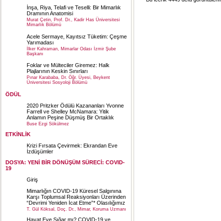
İnşa, Riya, Telafi ve Teselli: Bir Mimarlık
Dramının Anatomisi
Murat Çetin, Prof. Dr., Kadir Has Üniversitesi
Mimarlık Bölümü
Acele Sermaye, Kayıtsız Tüketim: Çeşme
Yarımadası
İlker Kahraman, Mimarlar Odası İzmir Şube
Başkanı
Foklar ve Mülteciler Giremez: Halk
Plajlarının Keskin Sınırları
Pınar Karababa, Dr. Öğr. Üyesi, Beykent
Üniversitesi Sosyoloji Bölümü
ÖDÜL
2020 Pritzker Ödülü Kazananları Yvonne
Farrell ve Shelley McNamara: Yitik
Anlamın Peşine Düşmüş Bir Ortaklık
Buse Ezgi Sökülmez
ETKİNLİK
Krizi Fırsata Çevirmek: Ekrandan Eve
İzdüşümler
DOSYA: YENİ BİR DÖNÜŞÜM SÜRECİ: COVID-
19
Giriş
Mimarlığın COVID-19 Küresel Salgınına
Karşı Toplumsal Reaksiyonları Üzerinden
“Devrimi Yeniden İcat Etme”* Olasılığımız
T. Gül Köksal, Doç. Dr., Mimar, Koruma Uzmanı
Hayat Eve Sığar mı? COVID-19 ve