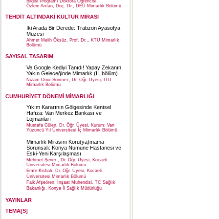
Bilgisi Programı Doktora Öğrencisi
Özlem Arıtan, Doç. Dr., DEÜ Mimarlık Bölümü
TEHDİT ALTINDAKİ KÜLTÜR MİRASI
İki Arada Bir Derede: Trabzon Ayasofya
Müzesi
Ahmet Melih Öksüz, Prof. Dr.,, KTÜ Mimarlık
Bölümü
SAYISAL TASARIM
Ve Google Kediyi Tanıdı! Yapay Zekanın
Yakın Geleceğinde Mimarlık (II. bölüm)
Nizam Onur Sönmez, Dr. Öğr. Üyesi, İTÜ
Mimarlık Bölümü
CUMHURİYET DÖNEMİ MİMARLIĞI
Yıkım Kararının Gölgesinde Kentsel
Hafıza: Van Merkez Bankası ve
Lojmanları
Mustafa Gülen, Dr. Öğr. Üyesi, Kurum: Van
Yüzüncü Yıl Üniversitesi İç Mimarlık Bölümü
Mimarlık Mirasını Koru(ya)mama
Sorunsalı: Konya Numune Hastanesi ve
Eski-Yeni Karşılaşması
Mehmet Şener , Dr. Öğr. Üyesi, Kocaeli
Üniversitesi Mimarlık Bölümü
Emre Kishalı, Dr. Öğr. Üyesi, Kocaeli
Üniversitesi Mimarlık Bölümü
Faik Afşeören, İnşaat Mühendisi, TC Sağlık
Bakanlığı, Konya İl Sağlık Müdürlüğü
YAYINLAR
TEMA[S]