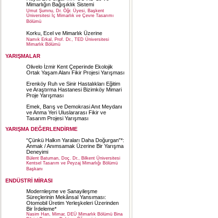
Mimarlığın Bağışıklık Sistemi
Umut Şumnu, Dr. Öğr. Üyesi, Başkent
Üniversitesi İç Mimarlık ve Çevre Tasarımı
Bölümü
Korku, Ecel ve Mimarlık Üzerine
Namık Erkal, Prof. Dr., TED Üniversitesi
Mimarlık Bölümü
YARIŞMALAR
Olivelo İzmir Kent Çeperinde Ekolojik
Ortak Yaşam Alanı Fikir Projesi Yarışması
Erenköy Ruh ve Sinir Hastalıkları Eğitim
ve Araştırma Hastanesi Bizimköy Mimari
Proje Yarışması
Emek, Barış ve Demokrasi Anıt Meydanı
ve Anma Yeri Uluslararası Fikir ve
Tasarım Projesi Yarışması
YARIŞMA DEĞERLENDİRME
“Çünkü Halkın Yaraları Daha Doğurgan”*:
Anmak / Anımsamak Üzerine Bir Yarışma
Deneyimi
Bülent Batuman, Doç. Dr., Bilkent Üniversitesi
Kentsel Tasarım ve Peyzaj Mimarlığı Bölümü
Başkanı
ENDÜSTRİ MİRASI
Modernleşme ve Sanayileşme
Süreçlerinin Mekânsal Yansıması:
Otomobil Üretim Yerleşkeleri Üzerinden
Bir İrdeleme*
Nasim Han, Mimar, DEÜ Mimarlık Bölümü Bina