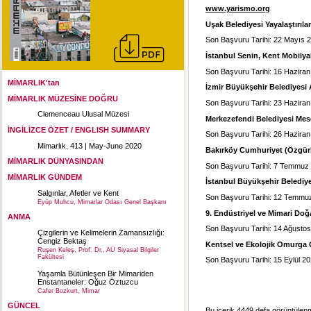
www.yarismo.org
Uşak Belediyesi Yayalaştırıla
Son Başvuru Tarihi: 22 Mayıs 
İstanbul Senin, Kent Mobilya
Son Başvuru Tarihi: 16 Hazira
MİMARLIK'tan
İzmir Büyükşehir Belediyesi 
MİMARLIK MÜZESİNE DOĞRU
Son Başvuru Tarihi: 23 Hazira
Clemenceau Ulusal Müzesi
Merkezefendi Belediyesi Mese
İNGİLİZCE ÖZET / ENGLISH SUMMARY
Son Başvuru Tarihi: 26 Hazira
Mimarlık. 413 | May-June 2020
Bakırköy Cumhuriyet (Özgürl
MİMARLIK DÜNYASINDAN
Son Başvuru Tarihi: 7 Temmuz
MİMARLIK GÜNDEM
İstanbul Büyükşehir Belediy
Salgınlar, Afetler ve Kent
Son Başvuru Tarihi: 12 Temmu
Eyüp Muhcu, Mimarlar Odası Genel Başkanı
9. Endüstriyel ve Mimari Doğ
ANMA
Son Başvuru Tarihi: 14 Ağusto
Çizgilerin ve Kelimelerin Zamansızlığı:
Cengiz Bektaş
Kentsel ve Ekolojik Omurga O
Ruşen Keleş, Prof. Dr., AÜ Siyasal Bilgiler
Fakültesi
Son Başvuru Tarihi: 15 Eylül 2
Yaşamla Bütünleşen Bir Mimariden
Enstantaneler: Oğuz Öztuzcu
Cafer Bozkurt, Mimar
GÜNCEL
Bu icerik 4449 defa görüntülenmi