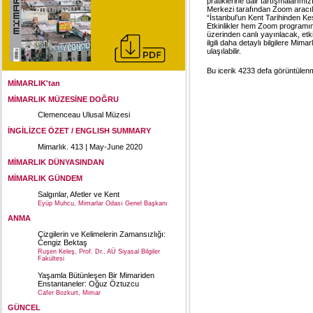
pratiklerine dair tartışmaları
Merkezi tarafından Zoom aracılığ
“İstanbul’un Kent Tarihinden Kes
Etkinlikler hem Zoom programı
üzerinden canlı yayınlacak, etki
ilgili daha detaylı bilgilere Mi
ulaşılabilir.
Bu icerik 4233 defa görüntülenmi
MİMARLIK'tan
MİMARLIK MÜZESİNE DOĞRU
Clemenceau Ulusal Müzesi
İNGİLİZCE ÖZET / ENGLISH SUMMARY
Mimarlık. 413 | May-June 2020
MİMARLIK DÜNYASINDAN
MİMARLIK GÜNDEM
Salgınlar, Afetler ve Kent
Eyüp Muhcu, Mimarlar Odası Genel Başkanı
ANMA
Çizgilerin ve Kelimelerin Zamansızlığı:
Cengiz Bektaş
Ruşen Keleş, Prof. Dr., AÜ Siyasal Bilgiler
Fakültesi
Yaşamla Bütünleşen Bir Mimariden
Enstantaneler: Oğuz Öztuzcu
Cafer Bozkurt, Mimar
GÜNCEL