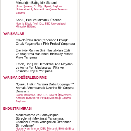
Mimarlığın Bağışıklık Sistemi
Umut Şumnu, Dr. Öğr. Üyesi, Başkent
Üniversitesi İç Mimarlık ve Çevre Tasarımı
Bölümü
Korku, Ecel ve Mimarlık Üzerine
Namık Erkal, Prof. Dr., TED Üniversitesi
Mimarlık Bölümü
YARIŞMALAR
Olivelo İzmir Kent Çeperinde Ekolojik
Ortak Yaşam Alanı Fikir Projesi Yarışması
Erenköy Ruh ve Sinir Hastalıkları Eğitim
ve Araştırma Hastanesi Bizimköy Mimari
Proje Yarışması
Emek, Barış ve Demokrasi Anıt Meydanı
ve Anma Yeri Uluslararası Fikir ve
Tasarım Projesi Yarışması
YARIŞMA DEĞERLENDİRME
“Çünkü Halkın Yaraları Daha Doğurgan”*:
Anmak / Anımsamak Üzerine Bir Yarışma
Deneyimi
Bülent Batuman, Doç. Dr., Bilkent Üniversitesi
Kentsel Tasarım ve Peyzaj Mimarlığı Bölümü
Başkanı
ENDÜSTRİ MİRASI
Modernleşme ve Sanayileşme
Süreçlerinin Mekânsal Yansıması:
Otomobil Üretim Yerleşkeleri Üzerinden
Bir İrdeleme*
Nasim Han, Mimar, DEÜ Mimarlık Bölümü Bina