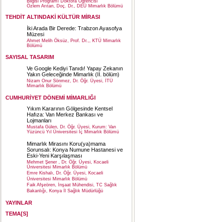
Bilgisi Programı Doktora Öğrencisi
Özlem Arıtan, Doç. Dr., DEÜ Mimarlık Bölümü
TEHDİT ALTINDAKİ KÜLTÜR MİRASI
İki Arada Bir Derede: Trabzon Ayasofya
Müzesi
Ahmet Melih Öksüz, Prof. Dr.,, KTÜ Mimarlık
Bölümü
SAYISAL TASARIM
Ve Google Kediyi Tanıdı! Yapay Zekanın
Yakın Geleceğinde Mimarlık (II. bölüm)
Nizam Onur Sönmez, Dr. Öğr. Üyesi, İTÜ
Mimarlık Bölümü
CUMHURİYET DÖNEMİ MİMARLIĞI
Yıkım Kararının Gölgesinde Kentsel
Hafıza: Van Merkez Bankası ve
Lojmanları
Mustafa Gülen, Dr. Öğr. Üyesi, Kurum: Van
Yüzüncü Yıl Üniversitesi İç Mimarlık Bölümü
Mimarlık Mirasını Koru(ya)mama
Sorunsalı: Konya Numune Hastanesi ve
Eski-Yeni Karşılaşması
Mehmet Şener , Dr. Öğr. Üyesi, Kocaeli
Üniversitesi Mimarlık Bölümü
Emre Kishalı, Dr. Öğr. Üyesi, Kocaeli
Üniversitesi Mimarlık Bölümü
Faik Afşeören, İnşaat Mühendisi, TC Sağlık
Bakanlığı, Konya İl Sağlık Müdürlüğü
YAYINLAR
TEMA[S]