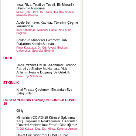
İnşa, Riya, Telafi ve Teselli: Bir Mimarlık
Dramının Anatomisi
Murat Çetin, Prof. Dr., Kadir Has Üniversitesi
Mimarlık Bölümü
Acele Sermaye, Kayıtsız Tüketim: Çeşme
Yarımadası
İlker Kahraman, Mimarlar Odası İzmir Şube
Başkanı
Foklar ve Mülteciler Giremez: Halk
Plajlarının Keskin Sınırları
Pınar Karababa, Dr. Öğr. Üyesi, Beykent
Üniversitesi Sosyoloji Bölümü
ÖDÜL
2020 Pritzker Ödülü Kazananları Yvonne
Farrell ve Shelley McNamara: Yitik
Anlamın Peşine Düşmüş Bir Ortaklık
Buse Ezgi Sökülmez
ETKİNLİK
Krizi Fırsata Çevirmek: Ekrandan Eve
İzdüşümler
DOSYA: YENİ BİR DÖNÜŞÜM SÜRECİ: COVID-
19
Giriş
Mimarlığın COVID-19 Küresel Salgınına
Karşı Toplumsal Reaksiyonları Üzerinden
“Devrimi Yeniden İcat Etme”* Olasılığımız
T. Gül Köksal, Doç. Dr., Mimar, Koruma Uzmanı
Hayat Eve Sığar mı? COVID-19 ve