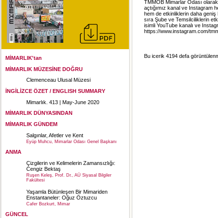
TMMOB Mimarlar Odası olarak 
açtığımız kanal ve Instagram h
hem de etkinliklerin daha geniş
sıra Şube ve Temsilciliklerin et
isimli YouTube kanalı ve Ins
https://www.instagram.com/tmm
Bu icerik 4194 defa görüntülenmi
MİMARLIK'tan
MİMARLIK MÜZESİNE DOĞRU
Clemenceau Ulusal Müzesi
İNGİLİZCE ÖZET / ENGLISH SUMMARY
Mimarlık. 413 | May-June 2020
MİMARLIK DÜNYASINDAN
MİMARLIK GÜNDEM
Salgınlar, Afetler ve Kent
Eyüp Muhcu, Mimarlar Odası Genel Başkanı
ANMA
Çizgilerin ve Kelimelerin Zamansızlığı:
Cengiz Bektaş
Ruşen Keleş, Prof. Dr., AÜ Siyasal Bilgiler
Fakültesi
Yaşamla Bütünleşen Bir Mimariden
Enstantaneler: Oğuz Öztuzcu
Cafer Bozkurt, Mimar
GÜNCEL