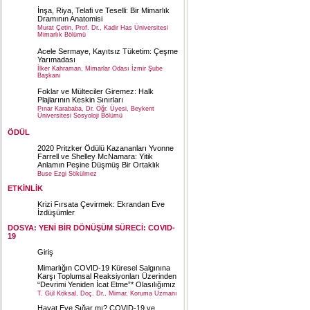
İnşa, Riya, Telafi ve Teselli: Bir Mimarlık
Dramının Anatomisi
Murat Çetin, Prof. Dr., Kadir Has Üniversitesi
Mimarlık Bölümü
Acele Sermaye, Kayıtsız Tüketim: Çeşme
Yarımadası
İlker Kahraman, Mimarlar Odası İzmir Şube
Başkanı
Foklar ve Mülteciler Giremez: Halk
Plajlarının Keskin Sınırları
Pınar Karababa, Dr. Öğr. Üyesi, Beykent
Üniversitesi Sosyoloji Bölümü
ÖDÜL
2020 Pritzker Ödülü Kazananları Yvonne
Farrell ve Shelley McNamara: Yitik
Anlamın Peşine Düşmüş Bir Ortaklık
Buse Ezgi Sökülmez
ETKİNLİK
Krizi Fırsata Çevirmek: Ekrandan Eve
İzdüşümler
DOSYA: YENİ BİR DÖNÜŞÜM SÜRECİ: COVID-
19
Giriş
Mimarlığın COVID-19 Küresel Salgınına
Karşı Toplumsal Reaksiyonları Üzerinden
“Devrimi Yeniden İcat Etme”* Olasılığımız
T. Gül Köksal, Doç. Dr., Mimar, Koruma Uzmanı
Hayat Eve Sığar mı? COVID-19 ve