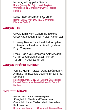
Mimarlığın Bağışıklık Sistemi
Umut Şumnu, Dr. Öğr. Üyesi, Başkent
Üniversitesi İç Mimarlık ve Çevre Tasarımı
Bölümü
Korku, Ecel ve Mimarlık Üzerine
Namık Erkal, Prof. Dr., TED Üniversitesi
Mimarlık Bölümü
YARIŞMALAR
Olivelo İzmir Kent Çeperinde Ekolojik
Ortak Yaşam Alanı Fikir Projesi Yarışması
Erenköy Ruh ve Sinir Hastalıkları Eğitim
ve Araştırma Hastanesi Bizimköy Mimari
Proje Yarışması
Emek, Barış ve Demokrasi Anıt Meydanı
ve Anma Yeri Uluslararası Fikir ve
Tasarım Projesi Yarışması
YARIŞMA DEĞERLENDİRME
“Çünkü Halkın Yaraları Daha Doğurgan”*:
Anmak / Anımsamak Üzerine Bir Yarışma
Deneyimi
Bülent Batuman, Doç. Dr., Bilkent Üniversitesi
Kentsel Tasarım ve Peyzaj Mimarlığı Bölümü
Başkanı
ENDÜSTRİ MİRASI
Modernleşme ve Sanayileşme
Süreçlerinin Mekânsal Yansıması:
Otomobil Üretim Yerleşkeleri Üzerinden
Bir İrdeleme*
Nasim Han, Mimar, DEÜ Mimarlık Bölümü Bina