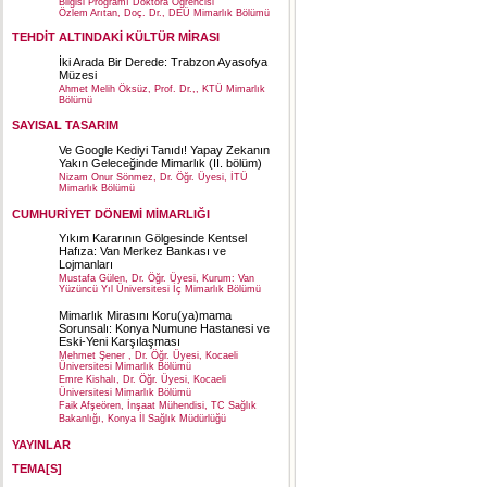
Bilgisi Programı Doktora Öğrencisi
Özlem Arıtan, Doç. Dr., DEÜ Mimarlık Bölümü
TEHDİT ALTINDAKİ KÜLTÜR MİRASI
İki Arada Bir Derede: Trabzon Ayasofya
Müzesi
Ahmet Melih Öksüz, Prof. Dr.,, KTÜ Mimarlık
Bölümü
SAYISAL TASARIM
Ve Google Kediyi Tanıdı! Yapay Zekanın
Yakın Geleceğinde Mimarlık (II. bölüm)
Nizam Onur Sönmez, Dr. Öğr. Üyesi, İTÜ
Mimarlık Bölümü
CUMHURİYET DÖNEMİ MİMARLIĞI
Yıkım Kararının Gölgesinde Kentsel
Hafıza: Van Merkez Bankası ve
Lojmanları
Mustafa Gülen, Dr. Öğr. Üyesi, Kurum: Van
Yüzüncü Yıl Üniversitesi İç Mimarlık Bölümü
Mimarlık Mirasını Koru(ya)mama
Sorunsalı: Konya Numune Hastanesi ve
Eski-Yeni Karşılaşması
Mehmet Şener , Dr. Öğr. Üyesi, Kocaeli
Üniversitesi Mimarlık Bölümü
Emre Kishalı, Dr. Öğr. Üyesi, Kocaeli
Üniversitesi Mimarlık Bölümü
Faik Afşeören, İnşaat Mühendisi, TC Sağlık
Bakanlığı, Konya İl Sağlık Müdürlüğü
YAYINLAR
TEMA[S]