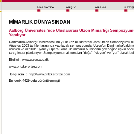
MİMARLIK DÜNYASINDAN
Aalborg Üniversitesi’nde Uluslararası Utzon Mimarlığı Sempozyumu
Yapılıyor
Danimarka Aalborg Üniversitesi, bu yıl ilk kez uluslararası Jorn Utzon Sempozyumu dü
Ağustos 2003 tarihleri arasında yapılacak sempozyumda, Utzon’un Danimarka’daki m
ürünleri ve özellikle Sydney Opera Binası ile mimarın bu binanın geleceğine ilişkin öneri
tartışılması planlanıyor. Sempozyumun alt temaları “doğa”, “vizyon” ve “yer” olarak bel
Bilgi için: www.utzon.auc.dk
www.pritzkerprize.com
Bilgi için
:
http://www.pritzkerprize.com
Bu icerik 4429 defa görüntülenmiştir.