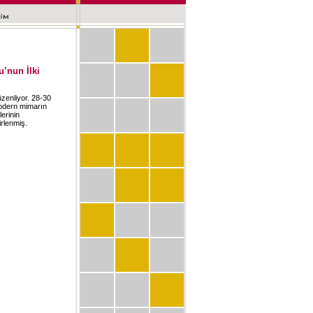
’nun İlki
zenliyor. 28-30
odern mimarın
lerinin
irlenmiş.