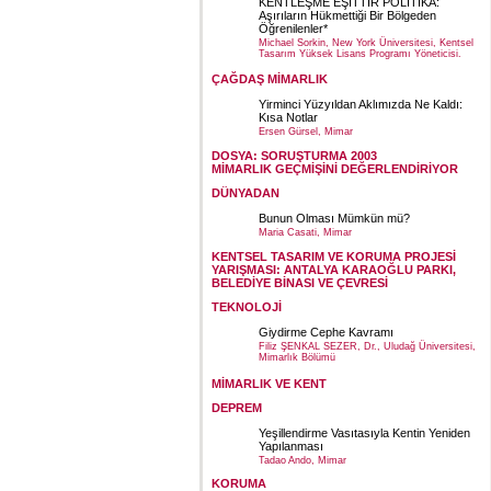
KENTLEŞME EŞİTTİR POLİTİKA:
Aşırıların Hükmettiği Bir Bölgeden
Öğrenilenler*
Michael Sorkin, New York Üniversitesi, Kentsel
Tasarım Yüksek Lisans Programı Yöneticisi.
ÇAĞDAŞ MİMARLIK
Yirminci Yüzyıldan Aklımızda Ne Kaldı:
Kısa Notlar
Ersen Gürsel, Mimar
DOSYA: SORUŞTURMA 2003
MİMARLIK GEÇMİŞİNİ DEĞERLENDİRİYOR
DÜNYADAN
Bunun Olması Mümkün mü?
Maria Casati, Mimar
KENTSEL TASARIM VE KORUMA PROJESİ
YARIŞMASI: ANTALYA KARAOĞLU PARKI,
BELEDİYE BİNASI VE ÇEVRESİ
TEKNOLOJİ
Giydirme Cephe Kavramı
Filiz ŞENKAL SEZER, Dr., Uludağ Üniversitesi,
Mimarlık Bölümü
MİMARLIK VE KENT
DEPREM
Yeşillendirme Vasıtasıyla Kentin Yeniden
Yapılanması
Tadao Ando, Mimar
KORUMA