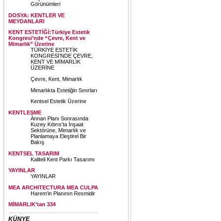
Görünümleri
DOSYA: KENTLER VE
MEYDANLARI
KENT ESTETİĞİ:Türkiye Estetik
Kongresi’nde “Çevre, Kent ve
Mimarlık” Üzerine
TÜRKİYE ESTETİK
KONGRESİ’NDE ÇEVRE,
KENT VE MİMARLIK
ÜZERİNE
Çevre, Kent, Mimarlık
Mimarlıkta Estetiğin Sınırları
Kentsel Estetik Üzerine
KENTLEŞME
Annan Planı Sonrasında
Kuzey Kıbrıs’ta İnşaat
Sektörüne, Mimarlık ve
Planlamaya Eleştirel Bir
Bakış
KENTSEL TASARIM
Kaliteli Kent Parkı Tasarımı
YAYINLAR
YAYINLAR
MEA ARCHITECTURA MEA CULPA
Harem’in Planının Resmidir
MİMARLIK’tan 334
KÜNYE