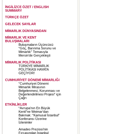
İNGİLİZCE ÖZET / ENGLISH
SUMMARY
TÜRKÇE ÖZET
GELECEK SAYILAR
MİMARLIK DÜNYASINDAN
MİMARLIK VE KENT
BULUŞMALARI
Buluşmaların Üçüncüsü
“Göç, Barınma Sorunu ve
Mimarlık” Temasıyla
Mersin’de Gerçekleşti
MİMARLIK POLİTİKASI
TÜRKİYE MİMARLIK
POLİTİKASI HAYATA
GEÇİYOR!
CUMHURİYET DÖNEMİ MİMARLIĞI
“Cumhuriyet Dönemi
Mimarlık Mirasının
Belgelenmesi, Korunması ve
Değerlendirilmesi Projesi” için
Çağrı
ETKİNLİKLER
“Avrupa’nın En Büyük
Kenti”ne Weimar’dan
Bakmak: “Kamusal İstanbul”
Konferansı Üzerine
İzlenimler
Amadeo Preziosi’nin
Fırçasından İstanbul