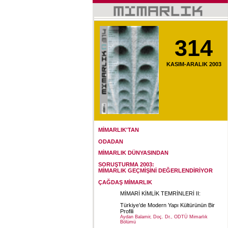
314
KASIM-ARALIK 2003
MİMARLIK'TAN
ODADAN
MİMARLIK DÜNYASINDAN
SORUŞTURMA 2003:
MİMARLIK GEÇMİŞİNİ DEĞERLENDİRİYOR
ÇAĞDAŞ MİMARLIK
MİMARİ KİMLİK TEMRİNLERİ II:
Türkiye’de Modern Yapı Kültürünün Bir
Profili
Aydan Balamir, Doç. Dr., ODTÜ Mimarlık
Bölümü