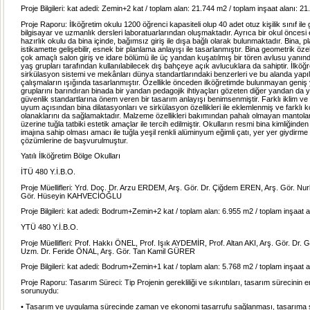
Proje Bilgileri: kat adedi: Zemin+2 kat / toplam alan: 21.744 m2 / toplam inşaat alanı: 2
Proje Raporu: İlköğretim okulu 1200 öğrenci kapasiteli olup 40 adet otuz kişilik sınıf ile g
bilgisayar ve uzmanlık dersleri laboratuarlarından oluşmaktadır. Ayrıca bir okul öncesi 
hazırlık okulu da bina içinde, bağımsız giriş ile dışa bağlı olarak bulunmaktadır. Bina, pl
istikamette gelişebilir, esnek bir planlama anlayışı ile tasarlanmıştır. Bina geometrik öze
çok amaçlı salon giriş ve idare bölümü ile üç yandan kuşatılmış bir tören avlusu yanında
yaş grupları tarafından kullanılabilecek dış bahçeye açık avlucuklara da sahiptir. İlköğr
sirkülasyon sistemi ve mekânları dünya standartlarındaki benzerleri ve bu alanda yap
çalışmaların ışığında tasarlanmıştır. Özellikle önceden ilköğretimde bulunmayan geniş
gruplarını barındıran binada bir yandan pedagojik ihtiyaçları gözeten diğer yandan da 
güvenlik standartlarına önem veren bir tasarım anlayışı benimsenmiştir. Farklı iklim ve 
uyum açısından bina dilatasyonları ve sirkülasyon özellikleri ile eklemlenmiş ve farklı k
olanaklarını da sağlamaktadır. Malzeme özellikleri bakımından pahalı olmayan mantol
üzerine tuğla tatbiki estetik amaçlar ile tercih edilmiştir. Okulların resmi bina kimliğinde
imajına sahip olması amacı ile tuğla yeşil renkli alüminyum eğimli çatı, yer yer giydirm
çözümlerine de başvurulmuştur.
Yatılı İlköğretim Bölge Okulları
İTÜ 480 Y.İ.B.O.
Proje Müellifleri: Yrd. Doç. Dr. Arzu ERDEM, Arş. Gör. Dr. Çiğdem EREN, Arş. Gör. Nu
Gör. Hüseyin KAHVECİOĞLU
Proje Bilgileri: kat adedi: Bodrum+Zemin+2 kat / toplam alan: 6.955 m2 / toplam inşaat 
YTÜ 480 Y.İ.B.O.
Proje Müellifleri: Prof. Hakkı ÖNEL, Prof. Işık AYDEMİR, Prof. Altan AKI, Arş. Gör. Dr
Uzm. Dr. Feride ÖNAL, Arş. Gör. Tan Kamil GÜRER
Proje Bilgileri: kat adedi: Bodrum+Zemin+1 kat / toplam alan: 5.768 m2 / toplam inşaat 
Proje Raporu: Tasarım Süreci: Tip Projenin gerekliliği ve sıkıntıları, tasarım sürecinin 
sorunuydu:
• Tasarım ve uygulama sürecinde zaman ve ekonomi tasarrufu sağlanması, tasarıma