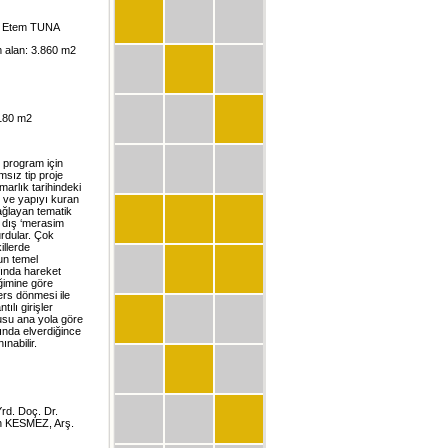
r. Etem TUNA
m alan: 3.860 m2
.180 m2
 program için
msız tip proje
imarlık tarihindeki
 ve yapıyı kuran
ağlayan tematik
e dış ‘merasim
urdular. Çok
illerde
un temel
afında hareket
eğimine göre
ers dönmesi ile
ılı girişler
usu ana yola göre
şında elverdiğince
nabilir.
rd. Doç. Dr.
n KESMEZ, Arş.