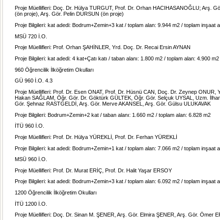
Proje Müellifleri: Doç. Dr. Hülya TURGUT, Prof. Dr. Orhan HACIHASANOĞLU; Arş. Gör
(ön proje), Arş. Gör. Pelin DURSUN (ön proje)
Proje Bilgileri: kat adedi: Bodrum+Zemin+3 kat / toplam alan: 9.944 m2 / toplam inşaat 
MSÜ 720 İ.O.
Proje Müellifleri: Prof. Orhan ŞAHİNLER, Yrd. Doç. Dr. Recai Ersin AYNAN
Proje Bilgileri: kat adedi: 4 kat+Çatı katı / taban alanı: 1.800 m2 / toplam alan: 4.900 m2
960 Öğrencilik İlköğretim Okulları
GÜ 960 İ.O. 4.3
Proje Müellifleri: Prof. Dr. Esen ONAT, Prof. Dr. Hüsnü CAN, Doç. Dr. Zeynep ONUR, Y
Hakan SAĞLAM, Öğr. Gör. Dr. Göktürk GÜLTEK, Öğr. Gör. Selçuk UYSAL, Uzm. İlha
Gör. Şehnaz RASTGELDİ, Arş. Gör. Merve AKANSEL, Arş. Gör. Gülsu ULUKAVAK
Proje Bilgileri: Bodrum+Zemin+2 kat / taban alanı: 1.660 m2 / toplam alan: 6.828 m2
İTÜ 960 İ.O.
Proje Müellifleri: Prof. Dr. Hülya YÜREKLİ, Prof. Dr. Ferhan YÜREKLİ
Proje Bilgileri: kat adedi: Bodrum+Zemin+1 kat / toplam alan: 7.066 m2 / toplam inşaat 
MSÜ 960 İ.O.
Proje Müellifleri: Prof. Dr. Murat ERİÇ, Prof. Dr. Halit Yaşar ERSOY
Proje Bilgileri: kat adedi: Bodrum+Zemin+3 kat / toplam alan: 6.092 m2 / toplam inşaat 
1200 Öğrencilik İlköğretim Okulları
İTÜ 1200 İ.O.
Proje Müellifleri: Doç. Dr. Sinan M. ŞENER, Arş. Gör. Elmira ŞENER, Arş. Gör. Ömer