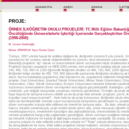
PROJE:
ÖRNEK İLKÖĞRETİM OKULU PROJELERİ: TC Milli Eğitim Bakanlığ
Öncülüğünde Üniversitelerle İşbirliği İçerisinde Gerçekleştirilen Ör
(1998-2000)
M. Levent Gedizlioğlu
Mimar, MİMARLIK Yayın Kurulu Üyesi
Türkiye, 1997 yılında hayati bir politika değişimi ile, ilköğretim süresini 8 yıla çıkardı. 
kararlarının bir uzantısı olarak değerlendirilen bu sürecin, okul mimarisine yansımaları o
Bakanlığı projelerin “tip” olarak ve üniversitelerin döner sermayeleri eliyle üretilmesine 
Projelerin bazıları uygulandı ve MEB 2000 yılında, tüm projeleri bir katalog olarak yayı
240, 480, 720, 960 ve 1200 öğrencilik ilköğretim okulları ve 480, 720, 960, 1200 öğrencil
ilköğretim bölge okulları ile 480, 720, 960 öğrencilik pansiyonlu ilköğretim okullarına ait t
alıyor. Ayrıca katalogda,uygulanmış olan bazılarının da, uygulanmış halleriyle fotoğrafla
projeler, Gazi Üniversitesi, İstanbul Teknik Üniversitesi, Mimar Sinan Üniversitesi, Or
Üniversitesi, Yıldız Teknik Üniversitesi, Erciyes Üniversitesi mimarlık bölümleri tarafın
sözkonusu üniversitelerin döner sermayeleri aracılığıyla gerçekleştirildi. Kataloğun, ço
yönleriyle, çok değişik tartışmalar yaratması mümkün görülmekte. Örneğin, tip proje e
başlı başına bir tartışma konusu olabilir ya da tip proje elde etmede, program, çevre, ik
koşulları nasıl ortaya konmalı?.. Hele hele bu tip proje konusunun, ilköğretim okulu olm
daha da derinleştirebilir. Konular yayın kurulumuzda tartışılırken görülmüştür ki, projeler
döner sermayeleri yoluyla elde edilmesi de önemli bir tartışma alanı... Bu alan, mimari 
haksız rekabet yaratmasıyla, proje üretimi içinde görev alıp, emek harcayan öğretim ü
meslektaşlarımızın, emeklerinin karşılığını alıp alamadıklarıyla, üniversitedeki bu mesl
mesleki pratiklerini hangi yolla sağlamaları gerektiğiyle, döner sermaye pratiğinin mimar
da mimarlık kültürüne ne kattığı ile ilgili başka başka tartışmalar yaratabilir. Bu arada, b
yarışma yoluyla mı elde edilmeli yoksa ihale yoluyla mı? “İhale” yoluyla deniyorsa, nasıl
da tartışılabilecek bir konu. Elde edilen projelerin mimari kaliteleri, mesleki ortamımıza 
bulunan, belki de en anlamlı tartışma alanı olacaktır. Yayın Kurulumuz, oluşabilecek bu