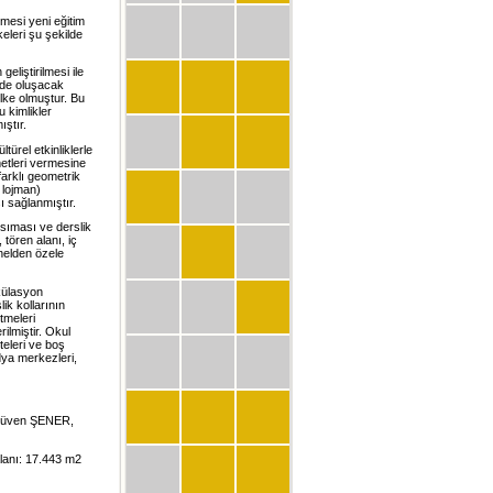
lmesi yeni eğitim
eleri şu şekilde
geliştirilmesi ile
nde oluşacak
ilke olmuştur. Bu
u kimlikler
ıştır.
türel etkinliklerle
metleri vermesine
farklı geometrik
 lojman)
ı sağlanmıştır.
nsıması ve derslik
tören alanı, iç
enelden özele
rkülasyon
ik kollarının
tmeleri
ilmiştir. Okul
teleri ve boş
dya merkezleri,
. Güven ŞENER,
alanı: 17.443 m2