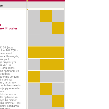
ı
nek Projeler
Ünlü 28 Şubat
ldu: Milli Eğitim
karar verdi.
mladı. Katalogda,
ik yatılı
ip projeler yer
rı var. Bu
ta Doğu Teknik
dan hazırlandı ve
k değişik
lde etme yöntemi
lim ve imar
ası, tartışmayı
in, üniversitelerin
proje piyasasında
yesi
ektaşlarımızın,
lık eğitimine ya
öyle bir hizmet,
 bir ihaleyle?.. Bu
önemli katkılarda
 tartışma