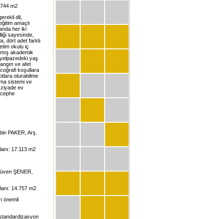
1.744 m2
erekli dil,
eğitim amaçlı
anda her iki
lliği sayesinde,
, dört adet farklı
etim okulu iç
ılmış akademik
 yelpazedeki yaş
yangın ve afet
coğrafi koşullara
otlara oturabilme
ama sistemi ve
n ziyade ev
e cephe
rbin PAKER, Arş.
alanı: 17.113 m2
. Güven ŞENER,
alanı: 14.757 m2
en önemli
 standardizasyon