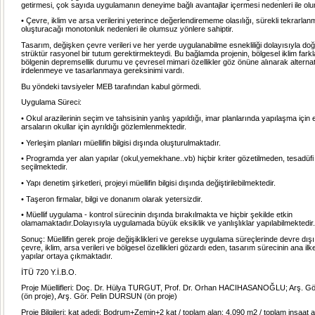
getirmesi, çok sayıda uygulamanın deneyime bağlı avantajlar içermesi nedenleri ile olu
• Çevre, iklim ve arsa verilerini yeterince değerlendirememe olasılığı, sürekli tekrarla
oluşturacağı monotonluk nedenleri ile olumsuz yönlere sahiptir.
Tasarım, değişken çevre verileri ve her yerde uygulanabilme esnekliliği dolayısıyla d
strüktür rasyonel bir tutum gerektirmekteydi. Bu bağlamda projenin, bölgesel iklim farkla
bölgenin depremsellik durumu ve çevresel mimari özellikler göz önüne alınarak alternati
irdelenmeye ve tasarlanmaya gereksinimi vardı.
Bu yöndeki tavsiyeler MEB tarafından kabul görmedi.
Uygulama Süreci:
• Okul arazilerinin seçim ve tahsisinin yanlış yapıldığı, imar planlarında yapılaşma içi
arsaların okullar için ayrıldığı gözlemlenmektedir.
• Yerleşim planları müellifin bilgisi dışında oluşturulmaktadır.
• Programda yer alan yapılar (okul,yemekhane..vb) hiçbir kriter gözetilmeden, tesadüfi
seçilmektedir.
• Yapı denetim şirketleri, projeyi müellifin bilgisi dışında değiştirilebilmektedir.
• Taşeron firmalar, bilgi ve donanım olarak yetersizdir.
• Müellif uygulama - kontrol sürecinin dışında bırakılmakta ve hiçbir şekilde etkin
olamamaktadır.Dolayısıyla uygulamada büyük eksiklik ve yanlışlıklar yapılabilmektedir.
Sonuç: Müellifin gerek proje değişiklikleri ve gerekse uygulama süreçlerinde devre dışı
çevre, iklim, arsa verileri ve bölgesel özellikleri gözardı eden, tasarım sürecinin ana ilk
yapılar ortaya çıkmaktadır.
İTÜ 720 Y.İ.B.O.
Proje Müellifleri: Doç. Dr. Hülya TURGUT, Prof. Dr. Orhan HACIHASANOĞLU; Arş. Gör
(ön proje), Arş. Gör. Pelin DURSUN (ön proje)
Proje Bilgileri: kat adedi: Bodrum+Zemin+2 kat / toplam alan: 4.090 m2 / toplam inşaat 