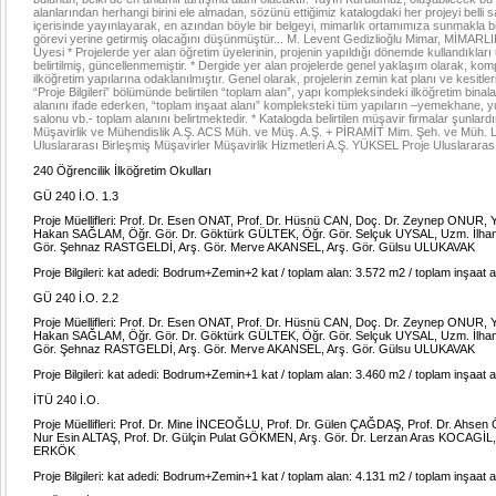
alanlarından herhangi birini ele almadan, sözünü ettiğimiz katalogdaki her projeyi belli sa
içerisinde yayınlayarak, en azından böyle bir belgeyi, mimarlık ortamımıza sunmakla b
görevi yerine getirmiş olacağını düşünmüştür... M. Levent Gedizlioğlu Mimar, MİMARLI
Üyesi * Projelerde yer alan öğretim üyelerinin, projenin yapıldığı dönemde kullandıkları
belirtilmiş, güncellenmemiştir. * Dergide yer alan projelerde genel yaklaşım olarak, kom
ilköğretim yapılarına odaklanılmıştır. Genel olarak, projelerin zemin kat planı ve kesitleri
“Proje Bilgileri” bölümünde belirtilen “toplam alan”, yapı kompleksindeki ilköğretim binal
alanını ifade ederken, “toplam inşaat alanı” kompleksteki tüm yapıların –yemekhane, yu
salonu vb.- toplam alanını belirtmektedir. * Katalogda belirtilen müşavir firmalar şunlar
Müşavirlik ve Mühendislik A.Ş. ACS Müh. ve Müş. A.Ş. + PİRAMİT Mim. Şeh. ve Müh. L
Uluslararası Birleşmiş Müşavirler Müşavirlik Hizmetleri A.Ş. YÜKSEL Proje Uluslararası
240 Öğrencilik İlköğretim Okulları
GÜ 240 İ.O. 1.3
Proje Müellifleri: Prof. Dr. Esen ONAT, Prof. Dr. Hüsnü CAN, Doç. Dr. Zeynep ONUR, Y
Hakan SAĞLAM, Öğr. Gör. Dr. Göktürk GÜLTEK, Öğr. Gör. Selçuk UYSAL, Uzm. İlha
Gör. Şehnaz RASTGELDİ, Arş. Gör. Merve AKANSEL, Arş. Gör. Gülsu ULUKAVAK
Proje Bilgileri: kat adedi: Bodrum+Zemin+2 kat / toplam alan: 3.572 m2 / toplam inşaat 
GÜ 240 İ.O. 2.2
Proje Müellifleri: Prof. Dr. Esen ONAT, Prof. Dr. Hüsnü CAN, Doç. Dr. Zeynep ONUR, Y
Hakan SAĞLAM, Öğr. Gör. Dr. Göktürk GÜLTEK, Öğr. Gör. Selçuk UYSAL, Uzm. İlha
Gör. Şehnaz RASTGELDİ, Arş. Gör. Merve AKANSEL, Arş. Gör. Gülsu ULUKAVAK
Proje Bilgileri: kat adedi: Bodrum+Zemin+1 kat / toplam alan: 3.460 m2 / toplam inşaat 
İTÜ 240 İ.O.
Proje Müellifleri: Prof. Dr. Mine İNCEOĞLU, Prof. Dr. Gülen ÇAĞDAŞ, Prof. Dr. Ahsen
Nur Esin ALTAŞ, Prof. Dr. Gülçin Pulat GÖKMEN, Arş. Gör. Dr. Lerzan Aras KOCAGİL,
ERKÖK
Proje Bilgileri: kat adedi: Bodrum+Zemin+1 kat / toplam alan: 4.131 m2 / toplam inşaat 