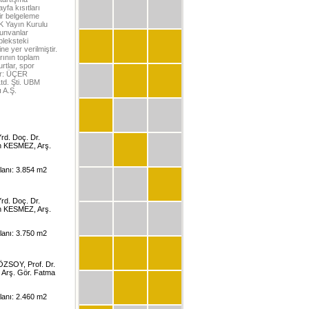
yfa kısıtları
ir belgeleme
K Yayın Kurulu
 unvanlar
pleksteki
ne yer verilmiştir.
arının toplam
rtlar, spor
dır: ÜÇER
td. Şti. UBM
 A.Ş.
rd. Doç. Dr.
n KESMEZ, Arş.
alanı: 3.854 m2
rd. Doç. Dr.
n KESMEZ, Arş.
alanı: 3.750 m2
 ÖZSOY, Prof. Dr.
 Arş. Gör. Fatma
alanı: 2.460 m2