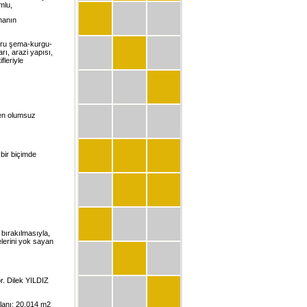
mlu,
nmanın
oğru şema-kurgu-
rı, arazi yapısı,
fleriyle
n en olumsuz
 bir biçimde
 bırakılmasıyla,
elerini yok sayan
. Dilek YILDIZ
alanı: 20.014 m2