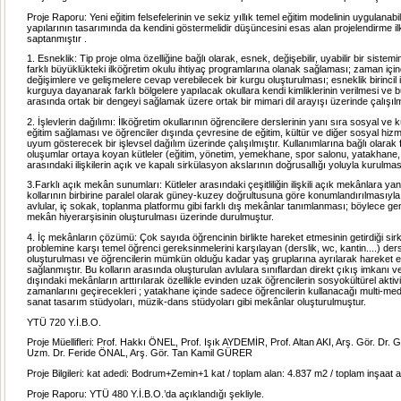
Proje Raporu: Yeni eğitim felsefelerinin ve sekiz yıllık temel eğitim modelinin uygulanabi
yapılarının tasarımında da kendini göstermelidir düşüncesini esas alan projelendirme ilk
saptanmıştır .
1. Esneklik: Tip proje olma özelliğine bağlı olarak, esnek, değişebilir, uyabilir bir sistemin 
farklı büyüklükteki ilköğretim okulu ihtiyaç programlarına olanak sağlaması; zaman içi
değişimlere ve gelişmelere cevap verebilecek bir kurgu oluşturulması; esneklik birincil 
kurguya dayanarak farklı bölgelere yapılacak okullara kendi kimliklerinin verilmesi ve b
arasında ortak bir dengeyi sağlamak üzere ortak bir mimari dil arayışı üzerinde çalışılm
2. İşlevlerin dağılımı: İlköğretim okullarının öğrencilere derslerinin yanı sıra sosyal ve kül
eğitim sağlaması ve öğrenciler dışında çevresine de eğitim, kültür ve diğer sosyal hiz
uyum gösterecek bir işlevsel dağılım üzerinde çalışılmıştır. Kullanımlarına bağlı olarak 
oluşumlar ortaya koyan kütleler (eğitim, yönetim, yemekhane, spor salonu, yatakhane,
arasındaki ilişkilerin açık ve kapalı sirkülasyon akslarının doğrusallığı yoluyla kurulmas
3.Farklı açık mekân sunumları: Kütleler arasındaki çeşitliliğin ilişkili açık mekânlara ya
kollarının birbirine paralel olarak güney-kuzey doğrultusuna göre konumlandırılmasıyla, 
avlular, iç sokak, toplanma platformu gibi farklı dış mekânlar tanımlanması; böylece g
mekân hiyerarşisinin oluşturulması üzerinde durulmuştur.
4. İç mekânların çözümü: Çok sayıda öğrencinin birlikte hareket etmesinin getirdiği si
problemine karşı temel öğrenci gereksinmelerini karşılayan (derslik, wc, kantin....) dersl
oluşturulması ve öğrencilerin mümkün olduğu kadar yaş gruplarına ayrılarak hareket e
sağlanmıştır. Bu kolların arasında oluşturulan avlulara sınıflardan direkt çıkış imkanı ver
dışındaki mekânların arttırılarak özellikle evinden uzak öğrencilerin sosyokültürel aktivi
zamanlarını geçirecekleri ; yatakhane içinde sadece öğrencilerin kullanacağı multi-me
sanat tasarım stüdyoları, müzik-dans stüdyoları gibi mekânlar oluşturulmuştur.
YTÜ 720 Y.İ.B.O.
Proje Müellifleri: Prof. Hakkı ÖNEL, Prof. Işık AYDEMİR, Prof. Altan AKI, Arş. Gör. Dr
Uzm. Dr. Feride ÖNAL, Arş. Gör. Tan Kamil GÜRER
Proje Bilgileri: kat adedi: Bodrum+Zemin+1 kat / toplam alan: 4.837 m2 / toplam inşaat 
Proje Raporu: YTÜ 480 Y.İ.B.O.’da açıklandığı şekliyle.