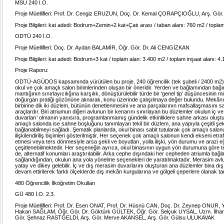
MSÜ 240 İ.O.
Proje Müellifleri: Prof. Dr. Cengiz ERUZUN, Doç. Dr. Kemal ÇORAPÇIOĞLU, Arş. Gö
Proje Bilgileri: kat adedi: Bodrum+Zemin+2 kat+Çatı arası / taban alanı: 760 m2 / topla
ODTÜ 240 İ.O.
Proje Müellifleri: Doç. Dr. Aydan BALAMİR, Öğr. Gör. Dr. Ali CENGİZKAN
Proje Bilgileri: kat adedi: Bodrum+3 kat / toplam alan: 3.400 m2 / toplam inşaat alanı: 4
Proje Raporu:
ODTÜ-AGÜDOS kapsamında yürütülen bu proje, 240 öğrencilik (tek şubeli / 2400 m2)
okul ve çok amaçlı salon birimlerinden oluşan bir öneridir. Yerden ve bağlamından bağı
mantığının sınırlayıcılığına karşılık, dönüştürülebilir türde bir ‘genel tip’ düşüncesinin m
doğurgan pratiği gözönüne alınarak, konu üzerinde çalışılmaya değer bulundu. Mekânı
birbirine dik iki düzlem, bütünün denetlenmesini ve ana parçalarının mafsallaşmasını s
araçlardır. Biri atriumun diğeri avlunun bir kenarını sınırlayan bu düzlemler okulun iç v
duvarları’ olmanın yanısıra, programlanmamış gündelik etkinliklere sahne arkası oluşt
amaçlı salonda ise sahne boşluğunu tanımlayan tekil bir düzlem, ana yapıyla çeşitli şek
bağlanabilmeyi sağladı. Şematik planlarda, okul binası sabit tutularak çok amaçlı salon
ilişkilendiriliş biçimleri gösterilmiştir. Her seçenek çok amaçlı salonun kendi ekseni etr
etmesi veya ters dönmesiyle arsa şekli ve boyutları, yolla ilişki, yön durumu ve arazi 
çeşitlenebilmektedir. Her seçeneğin ayrıca, okul binasının uygun yön durumuna göre t
de, alternatif konumları araştırılabilir. Arka cephe dışındaki her cepheden atriumla bağlant
sağlandığından, okulun ana yola yönelme seçenekleri de yaratılmaktadır. Merasim avl
yatay ve dikey gelebilir. İç ve dış merasim duvarlarını oluşturan ana düzlemler bina dı
devam ettirilerek farklı ölçeklerde dış mekân kurgularına ve gölgeli çeperlere olanak tanı
480 Öğrencilik İlköğretim Okulları
GÜ 480 İ.O. 2.3.
Proje Müellifleri: Prof. Dr. Esen ONAT, Prof. Dr. Hüsnü CAN, Doç. Dr. Zeynep ONUR, Y
Hakan SAĞLAM, Öğr. Gör. Dr. Göktürk GÜLTEK, Öğr. Gör. Selçuk UYSAL, Uzm. İlha
Gör. Şehnaz RASTGELDİ, Arş. Gör. Merve AKANSEL, Arş. Gör. Gülsu ULUKAVAK