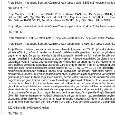
Proje Bilgileri: kat adedi: Bodrum+Zemin+2 kat / toplam alan: 4.581 m2 / toplam inşaat 
GÜ 480 İ.O. 3.3
Proje Müellifleri: Prof. Dr. Esen ONAT, Prof. Dr. Hüsnü CAN, Doç. Dr. Zeynep ONUR, Y
Hakan SAĞLAM, Öğr. Gör. Dr. Göktürk GÜLTEK, Öğr. Gör. Selçuk UYSAL, Uzm. İlha
Gör. Şehnaz RASTGELDİ, Arş. Gör. Merve AKANSEL, Arş. Gör. Gülsu ULUKAVAK
Proje Bilgileri: kat adedi: Bodrum+Zemin+2 kat / toplam alan: 5.340 m2 / toplam inşaat 
İTÜ 480 İ.O.
Proje Müellifleri: Prof. Dr. Mete TAPAN, Arş. Gör. Cem ERÖZÜ, Arş. Gör. Emre YAVUZ
Proje Bilgileri: kat adedi: Bodrum+Zemin+1 kat / taban alanı: 1.615 m2 / toplam alan: 5
Proje Raporu: İhtiyaç programı belirlenmiş olan okul yapılarının “Tip Proje” şeklinde t
yönelik eğilimin, doğru bir yaklaşım olmadığı defalarca dile getirilmiş, ancak bu yönde o
yaşanamamıştı. Bu şartlar altında, coğrafi, topografik, jeolojik ve iklimsel veriler gibi s
tasarım girdilerinin yokluğuyla tasarlanacak yapının, kütlesel elastikiyeti ön plana çıkmı
bağlamda, yapı 3 mafsal çevresinde oluşan, 4 kütleden tasarlanmış ve bu kütlelerin, ar
göre değişik şekillerde konumlanabileceği varsayılmıştır. Bunun yanı sıra, kullanıcı ye
alan çok farklı fiziksel özelliklere sahip grupların (03-07; 07-12 ve 12-15 yaş grupları),
olabildiğince birbirinden ayrılmış, ancak ortak aktiviteler (laboratuar, eğitsel kol odaları
alanlarının ekonomik düzenlenebilmesi amacıyla, eylem kesişim bölgelerine yerleştirilm
grubunda yer alan kullanıcılara ilişkin alanlar, zemin katta düzenlenerek, merdiven tehlik
engellenmeye çalışılmıştır. Tüm mekânların doğal ışıkla aydınlatılması, tasarımın en ö
hedeflerinden biridir. (...) Cephe tasarımlarında dikkat edilen en önemli konu, her türlü 
göre katmanlaştırılabilecek oranlara sahip olurken, dış görünüşün etkilenmemesiydi. 
sistemlerinde ve detay çözümlerinde ise, yapı ustası olarak çalışacak ekibin, yüksek ni
olma zorunluluğunu şart koşmayan bir tarz benimsenmiştir. Aynı şekilde öngörülen ma
ülkemizin hemen hemen her coğrafi bölgesinde sıkça rastlanan malzemelerden seçilmi
ekonomik çözümlere de yol açılmıştır. Yapının cephe karakteristiğinde en çok dikkat e
binanın, okul cephesinden çok, bir ev, bir yuva gibi sıcak ve renkli özelliklere sahip olm
720 Öğrencilik İlköğretim Okulları
İTÜ 720 İ.O.