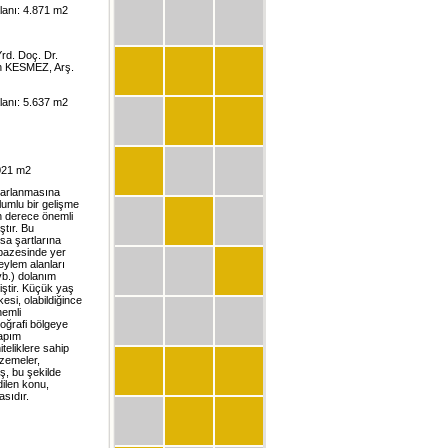
alanı: 4.871 m2
rd. Doç. Dr.
n KESMEZ, Arş.
alanı: 5.637 m2
.021 m2
asarlanmasına
lumlu bir gelişme
on derece önemli
ştır. Bu
sa şartlarına
lpazesinde yer
 eylem alanları
 vb.) dolanım
iştir. Küçük yaş
esi, olabildiğince
nemli
coğrafi bölgeye
Yapım
teliklere sahip
lzemeler,
ş, bu şekilde
dilen konu,
asıdır.