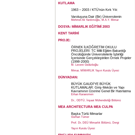
KUTLAMA
1963 – 2003 / KTÜ’nün Kırk Yılı:
Varoluşuna Dair (Bir) Üniversitenin
Mehmet Ali Yardımoğlu, M.A.Y. Mimar
DOSYA: MİMARLIK EĞİTİMİ 2003
KENT TARİHİ
PROJE:
ÖRNEK İLKÖĞRETİM OKULU
PROJELERİ: TC Milli Eğitim Bakanlığı
Öncülüğünde Üniversitelerle İşbirliği
İçerisinde Gerçekleştirilen Örnek Projeler
(1998-2000)
M. Levent Gedizlioğlu
Mimar, MİMARLIK Yayın Kurulu Üyesi
DÜNYADAN:
BÜYÜK GAUDİ’YE BÜYÜK
KUTLAMALAR: Giriş-Mekân ve Yapı
Kavramının Üzerine Genel Bir Hatırlatma
Erhan Karaesmen
Dr., ODTÜ, İnşaat Mühendisliği Bölümü
MEA ARCHITECTURA MEA CULPA
Başka Türlü Mimarlar
Gürhan Tümer
Prof. Dr, DEÜ Mimarlık Bölümü, Dergi
Yayın Kurulu Üyesi